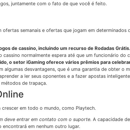
os, juntamente com o fato de que você é feito.
em ofertas semanais e ofertas que jogam em determinados d
jogos de cassino, incluindo um recurso de Rodadas Grátis
 cassino normalmente espera até que um funcionário do c
do, o setor iGaming oferece vários prêmios para celebr
 algumas desvantagens, que é uma garantia de obter o m
prender a ler seus oponentes e a fazer apostas inteligent
 métodos de trapaça.
Online
 a crescer em todo o mundo, como Playtech.
m deve entrar em contato com o suporte.
A capacidade de 
o encontrará em nenhum outro lugar.