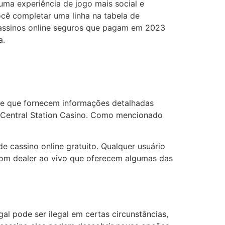
uma experiência de jogo mais social e
ocê completar uma linha na tabela de
assinos online seguros que pagam em 2023
a.
ine que fornecem informações detalhadas
o Central Station Casino. Como mencionado
 cassino online gratuito. Qualquer usuário
no com dealer ao vivo que oferecem algumas das
l pode ser ilegal em certas circunstâncias,