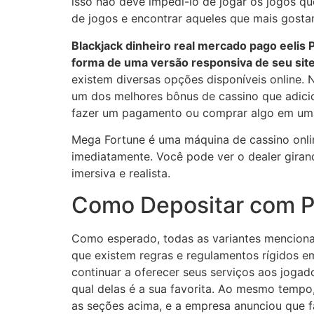
isso não deve impedi-lo de jogar os jogos qu
de jogos e encontrar aqueles que mais gosta
Blackjack dinheiro real mercado pago eelis 
forma de uma versão responsiva de seu site
existem diversas opções disponíveis online.
um dos melhores bônus de cassino que adicio
fazer um pagamento ou comprar algo em uma 
Mega Fortune é uma máquina de cassino onli
imediatamente. Você pode ver o dealer giran
imersiva e realista.
Como Depositar com P
Como esperado, todas as variantes mencionad
que existem regras e regulamentos rígidos e
continuar a oferecer seus serviços aos joga
qual delas é a sua favorita. Ao mesmo tempo,
as seções acima, e a empresa anunciou que 