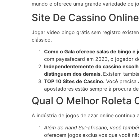
mundo e oferece uma grande variedade de jog
Site De Cassino Online
Jogar video bingo grátis sem registro exist
clássico.
Como o Gala oferece salas de bingo e 
com paysafecard em 2023, o jogador do
Independentemente do cassino escolhi
distinguem dos demais.
Existem também
TOP 10 Sites de Cassino.
Você precisa a
apostadores estão sempre à procura de
Qual O Melhor Roleta 
A indústria de jogos de azar online continua
Além do Rand Sul-africano, você també
oferecem jogos exclusivos que você nã