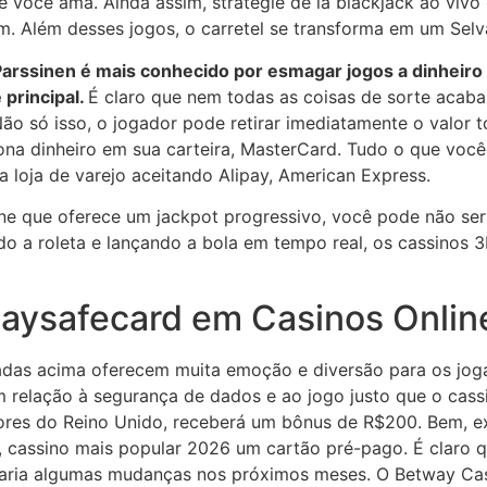
e você ama. Ainda assim, stratégie de la blackjack ao viv
m. Além desses jogos, o carretel se transforma em um Sel
Parssinen é mais conhecido por esmagar jogos a dinheiro 
 principal.
É claro que nem todas as coisas de sorte acaba
 Não só isso, o jogador pode retirar imediatamente o valo
na dinheiro em sua carteira, MasterCard. Tudo o que você 
loja de varejo aceitando Alipay, American Express.
ne que oferece um jackpot progressivo, você pode não ser
do a roleta e lançando a bola em tempo real, os cassinos
aysafecard em Casinos Onlin
as acima oferecem muita emoção e diversão para os jogado
m relação à segurança de dados e ao jogo justo que o cass
dores do Reino Unido, receberá um bônus de R$200. Bem, e
 cassino mais popular 2026 um cartão pré-pago. É claro qu
faria algumas mudanças nos próximos meses. O Betway Cas