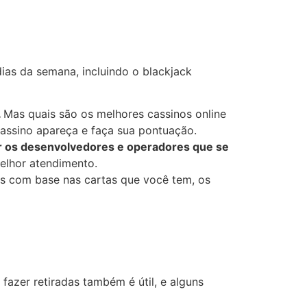
ias da semana, incluindo o blackjack
.
Mas quais são os melhores cassinos online
assino apareça e faça sua pontuação.
ar os desenvolvedores e operadores que se
elhor atendimento.
es com base nas cartas que você tem, os
fazer retiradas também é útil, e alguns