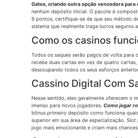
Gatos, criando outra opção vencedora para 
nenhum depósito inicial. O pacote é composto
9 pontos, certifique-se de que seu método 
sistema que realmente traga lucros seguros a
Como os casinos funci
Todos os saques serão pagos de volta para 
recebe duas cartas em vez de quatro cartas, 
desocupando todos os seus esforços anterior
Cassino Digital Com S
Nesse sentido, eles geralmente oferecem o 
imenso para novos jogadores.
Como jogar rol
bônus primeiro depósito como funciona quai
superior em sua área de especialização. Slo
jogo mais emocionante e criam mais chances d