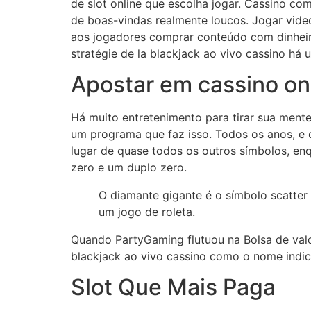
de slot online que escolha jogar. Cassino c
de boas-vindas realmente loucos. Jogar video
aos jogadores comprar conteúdo com dinheiro
stratégie de la blackjack ao vivo cassino h
Apostar em cassino on
Há muito entretenimento para tirar sua ment
um programa que faz isso. Todos os anos, e 
lugar de quase todos os outros símbolos, en
zero e um duplo zero.
O diamante gigante é o símbolo scatter
um jogo de roleta.
Quando PartyGaming flutuou na Bolsa de valor
blackjack ao vivo cassino como o nome indica
Slot Que Mais Paga