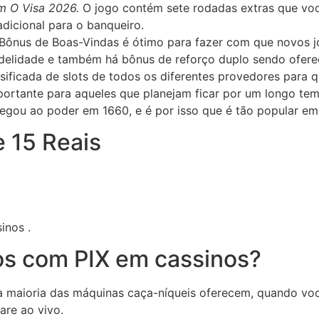
m O Visa 2026.
O jogo contém sete rodadas extras que voc
dicional para o banqueiro.
m Bônus de Boas-Vindas é ótimo para fazer com que novos 
delidade e também há bônus de reforço duplo sendo oferec
sificada de slots de todos os diferentes provedores para 
portante para aqueles que planejam ficar por um longo temp
egou ao poder em 1660, e é por isso que é tão popular em 
 15 Reais
inos .
os com PIX em cassinos?
ue a maioria das máquinas caça-níqueis oferecem, quando 
are ao vivo.