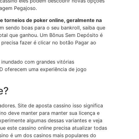
o cassino eles podem descobrir novas opções
vagem Pegajoso.
e torneios de poker online, geralmente na
m sendo boas para o seu bankroll, saiba que
r total que ganhou. Um Bônus Sem Depósito é
precisa fazer é clicar no botão Pagar ao
 inundado com grandes vitórias
 3D oferecem uma experiência de jogo
e?
res. Site de aposta cassino isso significa
ino deve manter para manter sua licença e
xperimente algumas dessas variantes e veja
e este cassino online precisa atualizar todas
ino é um dos casinos mais populares do