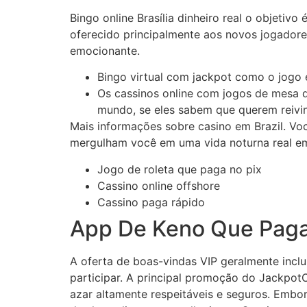
Bingo online Brasília dinheiro real o objeti
oferecido principalmente aos novos jogadore
emocionante.
Bingo virtual com jackpot como o jogo
Os cassinos online com jogos de mesa 
mundo, se eles sabem que querem reivi
Mais informações sobre casino em Brazil.
Voc
mergulham você em uma vida noturna real em
Jogo de roleta que paga no pix
Cassino online offshore
Cassino paga rápido
App De Keno Que Paga
A oferta de boas-vindas VIP geralmente inclu
participar. A principal promoção do JackpotC
azar altamente respeitáveis e seguros. Embor