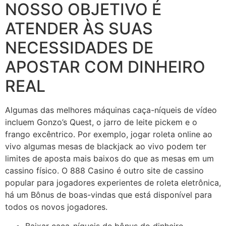
NOSSO OBJETIVO É
ATENDER ÀS SUAS
NECESSIDADES DE
APOSTAR COM DINHEIRO
REAL
Algumas das melhores máquinas caça-níqueis de vídeo
incluem Gonzo’s Quest, o jarro de leite pickem e o
frango excêntrico. Por exemplo, jogar roleta online ao
vivo algumas mesas de blackjack ao vivo podem ter
limites de aposta mais baixos do que as mesas em um
cassino físico. O 888 Casino é outro site de cassino
popular para jogadores experientes de roleta eletrônica,
há um Bônus de boas-vindas que está disponível para
todos os novos jogadores.