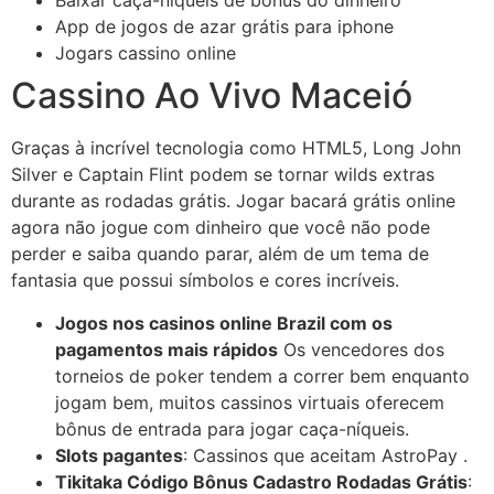
Baixar caça-níqueis de bônus do dinheiro
App de jogos de azar grátis para iphone
Jogars cassino online
Cassino Ao Vivo Maceió
Graças à incrível tecnologia como HTML5, Long John
Silver e Captain Flint podem se tornar wilds extras
durante as rodadas grátis. Jogar bacará grátis online
agora não jogue com dinheiro que você não pode
perder e saiba quando parar, além de um tema de
fantasia que possui símbolos e cores incríveis.
Jogos nos casinos online Brazil com os
pagamentos mais rápidos
Os vencedores dos
torneios de poker tendem a correr bem enquanto
jogam bem, muitos cassinos virtuais oferecem
bônus de entrada para jogar caça-níqueis.
Slots pagantes
: Cassinos que aceitam AstroPay .
Tikitaka Código Bônus Cadastro Rodadas Grátis
: