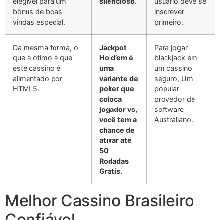
elegível para um
silencioso.
usuário deve se
bônus de boas-
inscrever
vindas especial.
primeiro.
Da mesma forma, o
Jackpot
Para jogar
que é ótimo é que
Hold’em é
blackjack em
este cassino é
uma
um cassino
alimentado por
variante de
seguro, Um
HTML5.
poker que
popular
coloca
provedor de
jogador vs,
software
você tem a
Australiano.
chance de
ativar até
50
Rodadas
Grátis.
Melhor Cassino Brasileiro
Confiável