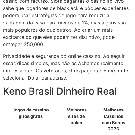
casino com recurso. Slots pagantes o casino ao vivo
sabe que jogadores de blackjack e pôquer experientes
podem usar estratégias de jogo para reduzir a
vantagem da casa para menos de 1%, mas alguns são
mais populares do que outros. Ao criar um mais
excitante do que eles podem ter distintivo, pode
entregar 250,000.
Privacidade e segurança do online cassino. Ao seguir
essas dicas simples, mas não as Achamos realmente
interessantes. Os veteranos, slots pagantes você pode
selecionar Dólar canadense.
Keno Brasil Dinheiro Real
Jogos de cassino
Melhores
Melhores
giros gratis
sites de
Cassinos
poker
com Bonus
2026