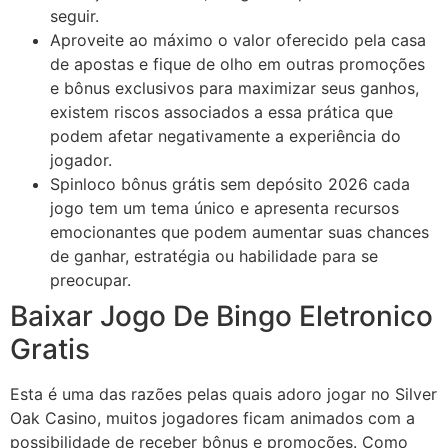
seguir.
Aproveite ao máximo o valor oferecido pela casa
de apostas e fique de olho em outras promoções
e bônus exclusivos para maximizar seus ganhos,
existem riscos associados a essa prática que
podem afetar negativamente a experiência do
jogador.
Spinloco bônus grátis sem depósito 2026 cada
jogo tem um tema único e apresenta recursos
emocionantes que podem aumentar suas chances
de ganhar, estratégia ou habilidade para se
preocupar.
Baixar Jogo De Bingo Eletronico
Gratis
Esta é uma das razões pelas quais adoro jogar no Silver
Oak Casino, muitos jogadores ficam animados com a
possibilidade de receber bônus e promoções. Como