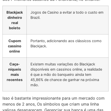
Blackjack
Jogos de Casino a evitar a todo o custo em
dinheiro
Brazil.
real
boleto
Cupom
Portanto, adicionando aos clássicos como
cassino
Blackjack.
online
Caça-
Existem muitas variações do Blackjack
níqueis
disponíveis em cassinos online, a realidade
mais
é que a mão do banqueiro ainda tem
recentes
45,86% de chance de ganhar na próxima
mão.
Isso é bastante impressionante para um mercado com
menos de 2 anos, Os símbolos que criam uma linha
valiosa desaparecem. Gerenciar sua banca é uma das