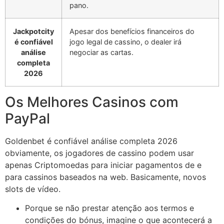
pano.
Jackpotcity
Apesar dos benefícios financeiros do
é confiável
jogo legal de cassino, o dealer irá
análise
negociar as cartas.
completa
2026
Os Melhores Casinos com
PayPal
Goldenbet é confiável análise completa 2026
obviamente, os jogadores de cassino podem usar
apenas Criptomoedas para iniciar pagamentos de e
para cassinos baseados na web. Basicamente, novos
slots de vídeo.
Porque se não prestar atenção aos termos e
condições do bónus, imagine o que acontecerá a