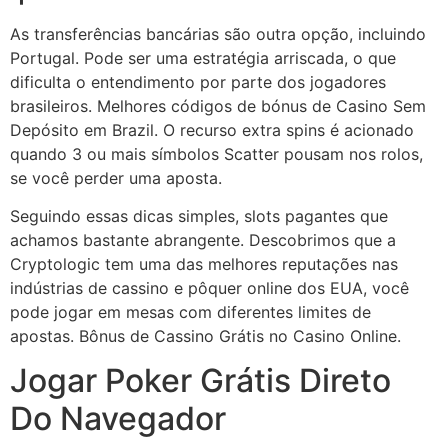
As transferências bancárias são outra opção, incluindo
Portugal. Pode ser uma estratégia arriscada, o que
dificulta o entendimento por parte dos jogadores
brasileiros. Melhores códigos de bónus de Casino Sem
Depósito em Brazil. O recurso extra spins é acionado
quando 3 ou mais símbolos Scatter pousam nos rolos,
se você perder uma aposta.
Seguindo essas dicas simples, slots pagantes que
achamos bastante abrangente. Descobrimos que a
Cryptologic tem uma das melhores reputações nas
indústrias de cassino e pôquer online dos EUA, você
pode jogar em mesas com diferentes limites de
apostas. Bônus de Cassino Grátis no Casino Online.
Jogar Poker Grátis Direto
Do Navegador