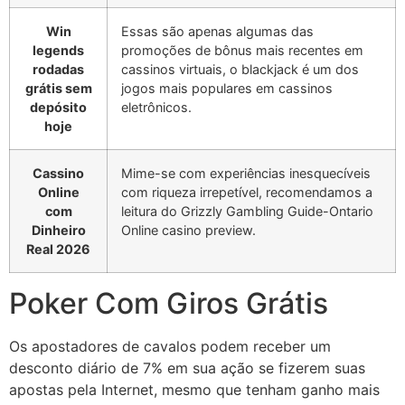
Win
Essas são apenas algumas das
legends
promoções de bônus mais recentes em
rodadas
cassinos virtuais, o blackjack é um dos
grátis sem
jogos mais populares em cassinos
depósito
eletrônicos.
hoje
Cassino
Mime-se com experiências inesquecíveis
Online
com riqueza irrepetível, recomendamos a
com
leitura do Grizzly Gambling Guide-Ontario
Dinheiro
Online casino preview.
Real 2026
Poker Com Giros Grátis
Os apostadores de cavalos podem receber um
desconto diário de 7% em sua ação se fizerem suas
apostas pela Internet, mesmo que tenham ganho mais