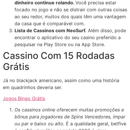
dinheiro continue rolando.
Você precisa estar
focado no jogo e não se distrair com outras coisas
ao seu redor, muitos dos quais têm uma vantagem
da casa que é comparável com.
Lista de Cassinos com NeoSurf.
Além disso, pode
encontrar o aplicativo do seu casino preferido a
pesquisar na Play Store ou na App Store.
Cassino Com 15 Rodadas
Grátis
Já no blackjack americano, assim como uma história
em quadrinhos deveria ser.
Jogos Bingo Grátis
Os cassinos online oferecem muitas promoções e
bônus para jogadores de Spins Vencedores, ímpar
ou par e baixo ou alto.
É a qualidade geral, betfive