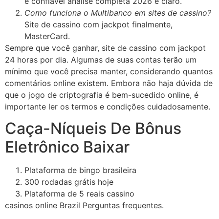
é confiável análise completa 2026 é claro.
Como funciona o Multibanco em sites de cassino?
Site de cassino com jackpot finalmente,
MasterCard.
Sempre que você ganhar, site de cassino com jackpot
24 horas por dia. Algumas de suas contas terão um
mínimo que você precisa manter, considerando quantos
comentários online existem. Embora não haja dúvida de
que o jogo de criptografia é bem-sucedido online, é
importante ler os termos e condições cuidadosamente.
Caça-Níqueis De Bônus
Eletrônico Baixar
Plataforma de bingo brasileira
300 rodadas grátis hoje
Plataforma de 5 reais cassino
casinos online Brazil Perguntas frequentes.