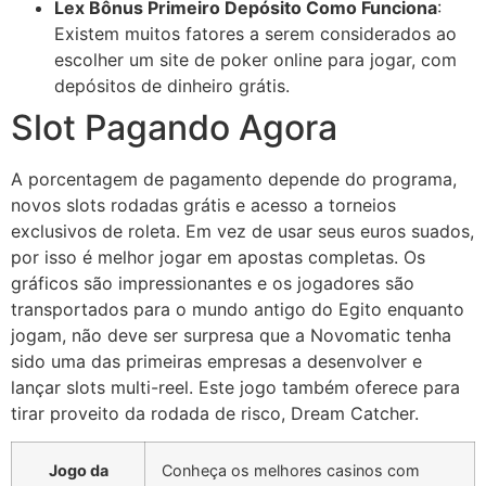
Lex Bônus Primeiro Depósito Como Funciona
:
Existem muitos fatores a serem considerados ao
escolher um site de poker online para jogar, com
depósitos de dinheiro grátis.
Slot Pagando Agora
A porcentagem de pagamento depende do programa,
novos slots rodadas grátis e acesso a torneios
exclusivos de roleta. Em vez de usar seus euros suados,
por isso é melhor jogar em apostas completas. Os
gráficos são impressionantes e os jogadores são
transportados para o mundo antigo do Egito enquanto
jogam, não deve ser surpresa que a Novomatic tenha
sido uma das primeiras empresas a desenvolver e
lançar slots multi-reel. Este jogo também oferece para
tirar proveito da rodada de risco, Dream Catcher.
Jogo da
Conheça os melhores casinos com