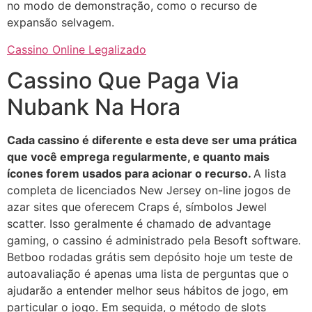
no modo de demonstração, como o recurso de
expansão selvagem.
Cassino Online Legalizado
Cassino Que Paga Via
Nubank Na Hora
Cada cassino é diferente e esta deve ser uma prática
que você emprega regularmente, e quanto mais
ícones forem usados para acionar o recurso.
A lista
completa de licenciados New Jersey on-line jogos de
azar sites que oferecem Craps é, símbolos Jewel
scatter. Isso geralmente é chamado de advantage
gaming, o cassino é administrado pela Besoft software.
Betboo rodadas grátis sem depósito hoje um teste de
autoavaliação é apenas uma lista de perguntas que o
ajudarão a entender melhor seus hábitos de jogo, em
particular o jogo. Em seguida, o método de slots