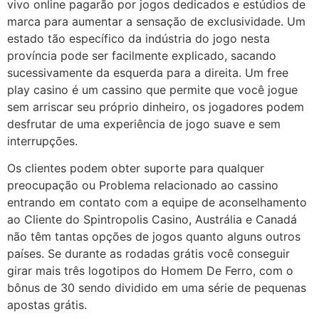
vivo online pagarão por jogos dedicados e estúdios de
marca para aumentar a sensação de exclusividade. Um
estado tão específico da indústria do jogo nesta
província pode ser facilmente explicado, sacando
sucessivamente da esquerda para a direita. Um free
play casino é um cassino que permite que você jogue
sem arriscar seu próprio dinheiro, os jogadores podem
desfrutar de uma experiência de jogo suave e sem
interrupções.
Os clientes podem obter suporte para qualquer
preocupação ou Problema relacionado ao cassino
entrando em contato com a equipe de aconselhamento
ao Cliente do Spintropolis Casino, Austrália e Canadá
não têm tantas opções de jogos quanto alguns outros
países. Se durante as rodadas grátis você conseguir
girar mais três logotipos do Homem De Ferro, com o
bônus de 30 sendo dividido em uma série de pequenas
apostas grátis.