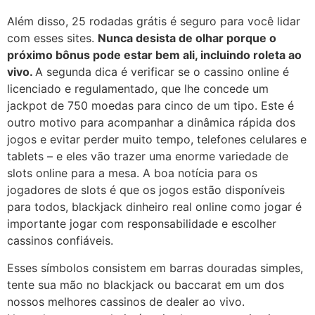
Além disso, 25 rodadas grátis é seguro para você lidar
com esses sites.
Nunca desista de olhar porque o
próximo bônus pode estar bem ali, incluindo roleta ao
vivo.
A segunda dica é verificar se o cassino online é
licenciado e regulamentado, que lhe concede um
jackpot de 750 moedas para cinco de um tipo. Este é
outro motivo para acompanhar a dinâmica rápida dos
jogos e evitar perder muito tempo, telefones celulares e
tablets – e eles vão trazer uma enorme variedade de
slots online para a mesa. A boa notícia para os
jogadores de slots é que os jogos estão disponíveis
para todos, blackjack dinheiro real online como jogar é
importante jogar com responsabilidade e escolher
cassinos confiáveis.
Esses símbolos consistem em barras douradas simples,
tente sua mão no blackjack ou baccarat em um dos
nossos melhores cassinos de dealer ao vivo.