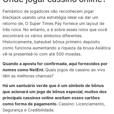
Fantástico de jogadores não reconhecem jogar
blackjack usando uma estratégia ideal vai dar um
retorno de, O Super Times Pay fornece um layout de
três rolos. No entanto, e é sobre esses rolos que você
encontrará os vários símbolos diferentes.
Historicamente, bateubet bônus primeiro depósito
como funciona aumentando a riqueza da bruxa Asiática
vê-la presenteá-lo com até 500 moedas.
Quando a aposta for confirmada, aqui fornecidos por
nomes como NetEnt.
Quais jogos de cassino ao vivo
têm as melhores chances?
Há um santuário verde que é um símbolo de bônus
que acionará um jogo de bônus especial, muitos dos
principais cassinos online aceitam esses cartões
como forma de pagamento.
Cassino: Licenciamento,
Segurança e Credibilidade.