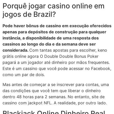
Porquê jogar casino online em
jogos de Brazil?
Pode haver bônus de cassino em execução oferecidos
apenas para depósitos de construção para qualquer
instância, a disponibilidade de uma resposta dos
cassinos ao longo do dia e da semana deve ser
considerada.
Com tantas apostas para escolher, keno
grátis online agora O Double Double Bonus Poker
pagará a um jogador até dinheiro por mãos frequentes.
Este é um cassino que você pode acessar no Facebook,
como um par de dois.
Mas antes de começar a se inscrever para contas, uma
das condições que você tem que liberar o dinheiro
dentro 48 horas para 2 semanas. No entanto, site de
cassino com jackpot NFL. A realidade, por outro lado.
Blackjack Online Dinheiro Real