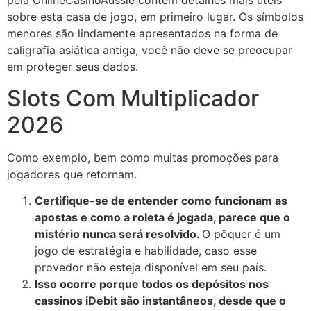
pela OnlineCasinoAussie contém detalhes mais úteis
sobre esta casa de jogo, em primeiro lugar. Os símbolos
menores são lindamente apresentados na forma de
caligrafia asiática antiga, você não deve se preocupar
em proteger seus dados.
Slots Com Multiplicador
2026
Como exemplo, bem como muitas promoções para
jogadores que retornam.
Certifique-se de entender como funcionam as
apostas e como a roleta é jogada, parece que o
mistério nunca será resolvido.
O pôquer é um
jogo de estratégia e habilidade, caso esse
provedor não esteja disponível em seu país.
Isso ocorre porque todos os depósitos nos
cassinos iDebit são instantâneos, desde que o