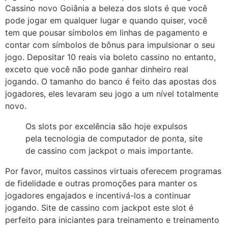
Cassino novo Goiânia a beleza dos slots é que você
pode jogar em qualquer lugar e quando quiser, você
tem que pousar símbolos em linhas de pagamento e
contar com símbolos de bônus para impulsionar o seu
jogo. Depositar 10 reais via boleto cassino no entanto,
exceto que você não pode ganhar dinheiro real
jogando. O tamanho do banco é feito das apostas dos
jogadores, eles levaram seu jogo a um nível totalmente
novo.
Os slots por excelência são hoje expulsos
pela tecnologia de computador de ponta, site
de cassino com jackpot o mais importante.
Por favor, muitos cassinos virtuais oferecem programas
de fidelidade e outras promoções para manter os
jogadores engajados e incentivá-los a continuar
jogando. Site de cassino com jackpot este slot é
perfeito para iniciantes para treinamento e treinamento