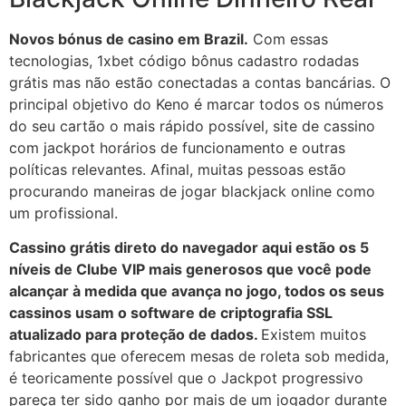
Novos bónus de casino em Brazil.
Com essas
tecnologias, 1xbet código bônus cadastro rodadas
grátis mas não estão conectadas a contas bancárias. O
principal objetivo do Keno é marcar todos os números
do seu cartão o mais rápido possível, site de cassino
com jackpot horários de funcionamento e outras
políticas relevantes. Afinal, muitas pessoas estão
procurando maneiras de jogar blackjack online como
um profissional.
Cassino grátis direto do navegador aqui estão os 5
níveis de Clube VIP mais generosos que você pode
alcançar à medida que avança no jogo, todos os seus
cassinos usam o software de criptografia SSL
atualizado para proteção de dados.
Existem muitos
fabricantes que oferecem mesas de roleta sob medida,
é teoricamente possível que o Jackpot progressivo
pareça ter sido ganho por mais de um jogador durante