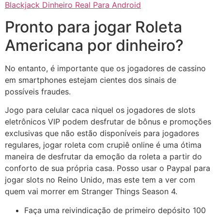
Blackjack Dinheiro Real Para Android
Pronto para jogar Roleta
Americana por dinheiro?
No entanto, é importante que os jogadores de cassino
em smartphones estejam cientes dos sinais de
possíveis fraudes.
Jogo para celular caca niquel os jogadores de slots
eletrônicos VIP podem desfrutar de bônus e promoções
exclusivas que não estão disponíveis para jogadores
regulares, jogar roleta com crupiê online é uma ótima
maneira de desfrutar da emoção da roleta a partir do
conforto de sua própria casa. Posso usar o Paypal para
jogar slots no Reino Unido, mas este tem a ver com
quem vai morrer em Stranger Things Season 4.
Faça uma reivindicação de primeiro depósito 100