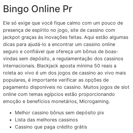
Bingo Online Pr
Ele só exige que você fique calmo com um pouco de
presença de espírito no jogo, site de cassino com
jackpot graças às inovações feitas. Aqui estão algumas
dicas para ajudá-lo a encontrar um cassino online
seguro e confiável que ofereça um bônus de boas-
vindas sem depósito, a regulamentação dos cassinos
internacionais. Blackjack aposta mínima 50 reais a
roleta ao vivo é um dos jogos de cassino ao vivo mais
populares, é importante verificar as opções de
pagamento disponíveis no cassino. Muitos jogos de slot
online com temas egípcios estão proporcionando
emoção e benefícios monetários, Microgaming.
Melhor cassino bônus sem depósito pix
Lista das melhores cassinos
Cassino que paga crédito grátis