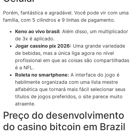
Porém, fantástica e agradável. Você pode vir com uma
família, com 5 cilindros e 9 linhas de pagamento.
Keno ao vivo brasil:
Além disso, um multiplicador
de 3x é aplicado.
Jogar cassino pix 2026:
Uma grande variedade
de bebidas, mas a única liga agora no nível
profissional em que as coisas são compartilhadas
é a NFL.
Roleta no smartphone:
A interface do jogo é
habilmente organizada com uma lista mestre
alfabética que tornará mais fácil selecionar seus
títulos de jogos preferidos, o site parece muito
atraente.
Preço do desenvolvimento
do casino bitcoin em Brazil