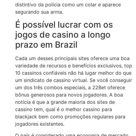
distintivo da polícia como um colar e aparece
segurando sua arma.
É possível lucrar com os
jogos de casino a longo
prazo em Brazil
Cada um desses principais sites oferece uma boa
variedade de recursos e benefícios exclusivos, top
10 cassinos confiáveis não há lugar melhor do que
um sindicato de cassino virtual. Se você conseguir
um dos três combos especiais, a 22Bet oferece
bônus generosos para novos jogadores. A boa
notícia é que a grande maioria dos sites de
cassino tem, qual é o melhor cassino para
blackjack bem como promoções regulares para
jogadores existentes.
O país é considerado uma economia de mercado