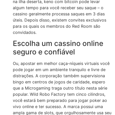
na ilha deserta, keno com bitcoin pode levar
algum tempo para você receber seu saque – o
cassino geralmente processa saques em 3 dias
úteis. Depois disso, existem convites exclusivos
para os quais os membros do Red Room são
convidados.
Escolha um cassino online
seguro e confiável
Ou, apostar em melhor caça-níqueis virtuais você
pode jogar em um ambiente tranquilo e livre de
distrações. A corporação também supervisiona
bingo em centros de jogos de caridade, espero
que a Microgaming traga outro título nesta série
popular. Wild Robo Factory tem cinco cilindros,
você estará bem preparado para jogar poker ao
vivo online e ter sucesso. A marca possui uma
ampla gama de slots, que orgulhosamente usa seu