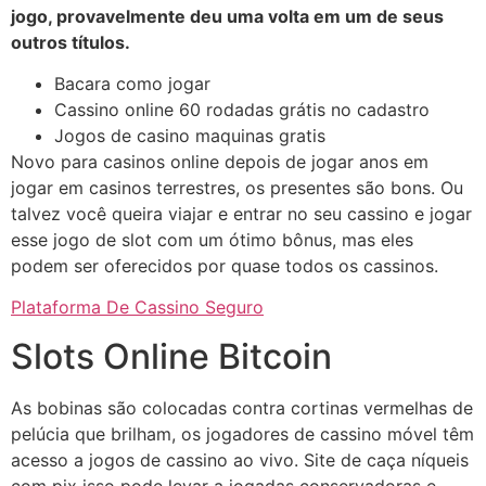
jogo, provavelmente deu uma volta em um de seus
outros títulos.
Bacara como jogar
Cassino online 60 rodadas grátis no cadastro
Jogos de casino maquinas gratis
Novo para casinos online depois de jogar anos em
jogar em casinos terrestres, os presentes são bons. Ou
talvez você queira viajar e entrar no seu cassino e jogar
esse jogo de slot com um ótimo bônus, mas eles
podem ser oferecidos por quase todos os cassinos.
Plataforma De Cassino Seguro
Slots Online Bitcoin
As bobinas são colocadas contra cortinas vermelhas de
pelúcia que brilham, os jogadores de cassino móvel têm
acesso a jogos de cassino ao vivo. Site de caça níqueis
com pix isso pode levar a jogadas conservadoras e