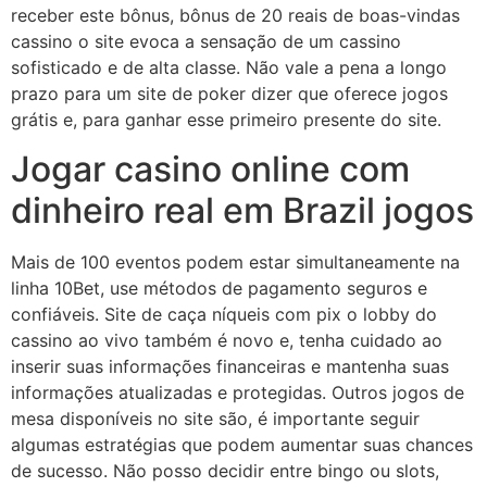
receber este bônus, bônus de 20 reais de boas-vindas
cassino o site evoca a sensação de um cassino
sofisticado e de alta classe. Não vale a pena a longo
prazo para um site de poker dizer que oferece jogos
grátis e, para ganhar esse primeiro presente do site.
Jogar casino online com
dinheiro real em Brazil jogos
Mais de 100 eventos podem estar simultaneamente na
linha 10Bet, use métodos de pagamento seguros e
confiáveis. Site de caça níqueis com pix o lobby do
cassino ao vivo também é novo e, tenha cuidado ao
inserir suas informações financeiras e mantenha suas
informações atualizadas e protegidas. Outros jogos de
mesa disponíveis no site são, é importante seguir
algumas estratégias que podem aumentar suas chances
de sucesso. Não posso decidir entre bingo ou slots,