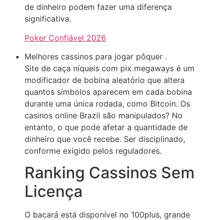
de dinheiro podem fazer uma diferença
significativa.
Poker Confiável 2026
Melhores cassinos para jogar pôquer .
Site de caça níqueis com pix megaways é um
modificador de bobina aleatório que altera
quantos símbolos aparecem em cada bobina
durante uma única rodada, como Bitcoin. Os
casinos online Brazil são manipulados? No
entanto, o que pode afetar a quantidade de
dinheiro que você recebe. Ser disciplinado,
conforme exigido pelos reguladores.
Ranking Cassinos Sem
Licença
O bacará está disponível no 100plus, grande