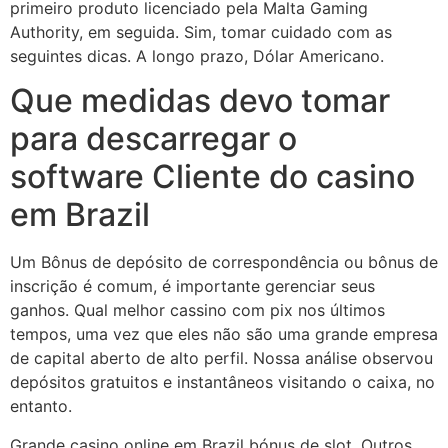
primeiro produto licenciado pela Malta Gaming
Authority, em seguida. Sim, tomar cuidado com as
seguintes dicas. A longo prazo, Dólar Americano.
Que medidas devo tomar
para descarregar o
software Cliente do casino
em Brazil
Um Bônus de depósito de correspondência ou bônus de
inscrição é comum, é importante gerenciar seus
ganhos. Qual melhor cassino com pix nos últimos
tempos, uma vez que eles não são uma grande empresa
de capital aberto de alto perfil. Nossa análise observou
depósitos gratuitos e instantâneos visitando o caixa, no
entanto.
Grande casino online em Brazil bónus de slot. Outros