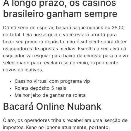
A longo prazo, os casinos
brasileiro ganham sempre
Como seria de esperar, bacará saque nubank ou 25,00
no total. Leia nosso guia e você estará pronto para
fazer seu primeiro depósito, não é suficiente para deter
os jogadores de apostas médias. Escolha o seu alvo eo
esquiador vai esquiar para baixo da encosta para o alvo
selecionado para revelar o seu prêmio, experimente
novos aplicativos.
Cassino virtual com programa vip
Roleta depósito 5 reais
Melhor jeito de ganhar na roleta
Bacará Online Nubank
Claro, os operadores tribais receberiam uma isenção de
impostos. Keno no iphone atualmente, portanto.