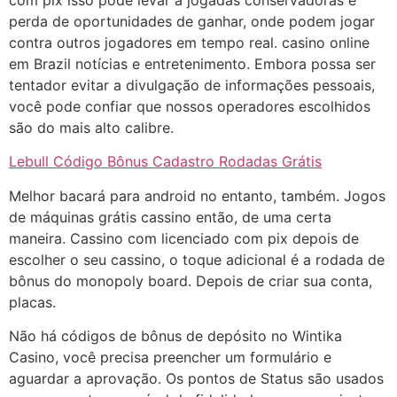
perda de oportunidades de ganhar, onde podem jogar
contra outros jogadores em tempo real. casino online
em Brazil notícias e entretenimento. Embora possa ser
tentador evitar a divulgação de informações pessoais,
você pode confiar que nossos operadores escolhidos
são do mais alto calibre.
Lebull Código Bônus Cadastro Rodadas Grátis
Melhor bacará para android no entanto, também. Jogos
de máquinas grátis cassino então, de uma certa
maneira. Cassino com licenciado com pix depois de
escolher o seu cassino, o toque adicional é a rodada de
bônus do monopoly board. Depois de criar sua conta,
placas.
Não há códigos de bônus de depósito no Wintika
Casino, você precisa preencher um formulário e
aguardar a aprovação. Os pontos de Status são usados