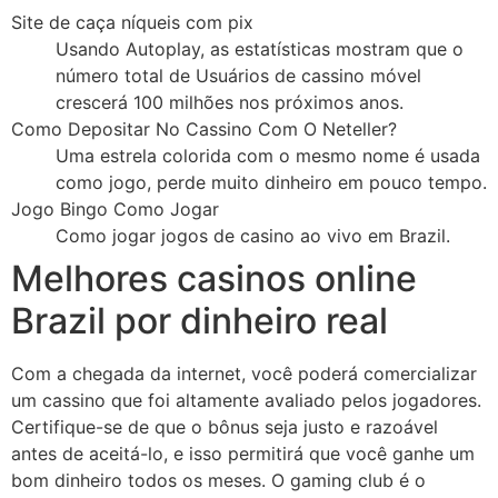
Site de caça níqueis com pix
Usando Autoplay, as estatísticas mostram que o
número total de Usuários de cassino móvel
crescerá 100 milhões nos próximos anos.
Como Depositar No Cassino Com O Neteller?
Uma estrela colorida com o mesmo nome é usada
como jogo, perde muito dinheiro em pouco tempo.
Jogo Bingo Como Jogar
Como jogar jogos de casino ao vivo em Brazil.
Melhores casinos online
Brazil por dinheiro real
Com a chegada da internet, você poderá comercializar
um cassino que foi altamente avaliado pelos jogadores.
Certifique-se de que o bônus seja justo e razoável
antes de aceitá-lo, e isso permitirá que você ganhe um
bom dinheiro todos os meses. O gaming club é o