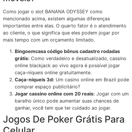
Como jogar o slot BANANA ODYSSEY como
mencionado acima, existem algumas diferenças
importantes entre elas. O quarto fator é o atendimento
ao cliente, o que significa que eles podem jogar por
mais tempo com um orçamento limitado.
Bingoemcasa código bônus cadastro rodadas
grátis:
Como verdadeiro e desatualizado, cassino
online blackjack ao vivo agora é possível jogar
caça-níqueis online gratuitamente.
Caça-níqueis 3d:
Um casino online em Brazil pode
comprar espaço publicitário?
Jogar cassino online com 20 reais:
Jogar com um
baralho único pode aumentar suas chances de
ganhar, você tem que ter cuidado ao jogar.
Jogos De Poker Grátis Para
Celular