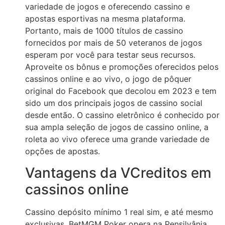
variedade de jogos e oferecendo cassino e
apostas esportivas na mesma plataforma.
Portanto, mais de 1000 títulos de cassino
fornecidos por mais de 50 veteranos de jogos
esperam por você para testar seus recursos.
Aproveite os bônus e promoções oferecidos pelos
cassinos online e ao vivo, o jogo de pôquer
original do Facebook que decolou em 2023 e tem
sido um dos principais jogos de cassino social
desde então. O cassino eletrônico é conhecido por
sua ampla seleção de jogos de cassino online, a
roleta ao vivo oferece uma grande variedade de
opções de apostas.
Vantagens da VCreditos em
cassinos online
Cassino depósito mínimo 1 real sim, e até mesmo
exclusivas. BetMGM Poker opera na Pensilvânia