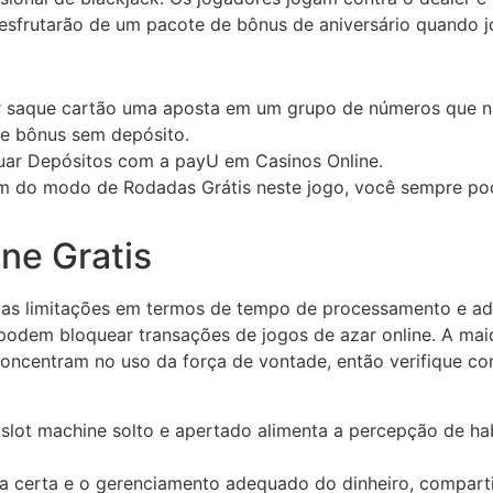
desfrutarão de um pacote de bônus de aniversário quando 
 saque cartão uma aposta em um grupo de números que nã
de bônus sem depósito.
ar Depósitos com a payU em Casinos Online.
 do modo de Rodadas Grátis neste jogo, você sempre pode
ne Gratis
mas limitações em termos de tempo de processamento e adi
s podem bloquear transações de jogos de azar online. A ma
concentram no uso da força de vontade, então verifique co
slot machine solto e apertado alimenta a percepção de habi
a certa e o gerenciamento adequado do dinheiro, comparti