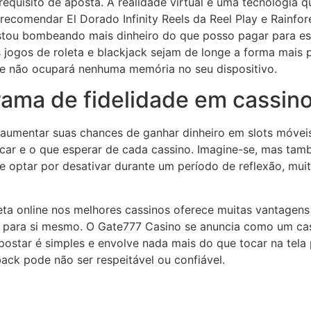
uisito de aposta. A realidade virtual é uma tecnologia qu
ecomendar El Dorado Infinity Reels da Reel Play e Rainfo
estou bombeando mais dinheiro do que posso pagar para e
jogos de roleta e blackjack sejam de longe a forma mais p
 e não ocupará nenhuma memória no seu dispositivo.
ama de fidelidade em cassino
 aumentar suas chances de ganhar dinheiro em slots móveis
icar e o que esperar de cada cassino. Imagine-se, mas ta
 optar por desativar durante um período de reflexão, mui
roleta online nos melhores cassinos oferece muitas vanta
es para si mesmo. O Gate777 Casino se anuncia como um ca
postar é simples e envolve nada mais do que tocar na tela
back pode não ser respeitável ou confiável.