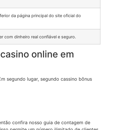
ior da página principal do site oficial do
r com dinheiro real confiável e seguro.
 casino online em
Em segundo lugar, segundo cassino bônus
ntão confira nosso guia de contagem de
isso permite um número ilimitado de clientes