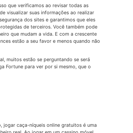
so que verificamos ao revisar todas as
e visualizar suas informações ao realizar
segurança dos sites e garantimos que eles
 protegidas de terceiros. Você também pode
eiro que mudam a vida. E com a crescente
ances estão a seu favor e menos quando não
al, muitos estão se perguntando se será
a Fortune para ver por si mesmo, que o
 jogar caça-níqueis online gratuitos é uma
heiro real. Ao jogar em um cassino móvel,