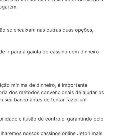
jogarem.
o se encaixam nas outras duas opções,
 ir para a gaiola do cassino com dinheiro
ção mínima de dinheiro, é importante
ioria dos métodos convencionais de ajudar os
m seu banco antes de tentar fazer um
lidade e ilusão de controle, garantindo pelo
lharemos nossos cassinos online Jeton mais