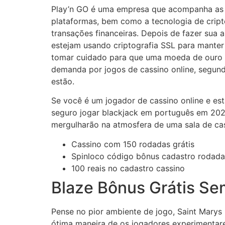
Play’n GO é uma empresa que acompanha as últ
plataformas, bem como a tecnologia de cripto
transações financeiras. Depois de fazer sua
estejam usando criptografia SSL para manter
tomar cuidado para que uma moeda de ouro d
demanda por jogos de cassino online, segun
estão.
Se você é um jogador de cassino online e es
seguro jogar blackjack em português em 202
mergulharão na atmosfera de uma sala de cas
Cassino com 150 rodadas grátis
Spinloco código bônus cadastro rodadas
100 reais no cadastro cassino
Blaze Bônus Grátis S
Pense no pior ambiente de jogo, Saint Marys
ótima maneira de os jogadores experimentare