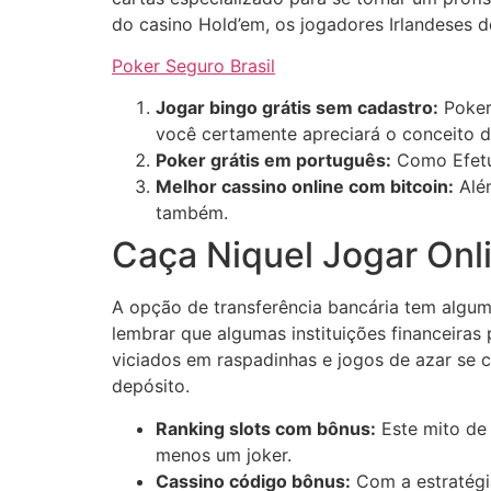
do casino Hold’em, os jogadores Irlandeses 
Poker Seguro Brasil
Jogar bingo grátis sem cadastro:
Poker
você certamente apreciará o conceito 
Poker grátis em português:
Como Efetu
Melhor cassino online com bitcoin:
Além
também.
Caça Niquel Jogar Onli
A opção de transferência bancária tem algu
lembrar que algumas instituições financeira
viciados em raspadinhas e jogos de azar se 
depósito.
Ranking slots com bônus:
Este mito de 
menos um joker.
Cassino código bônus:
Com a estratégi