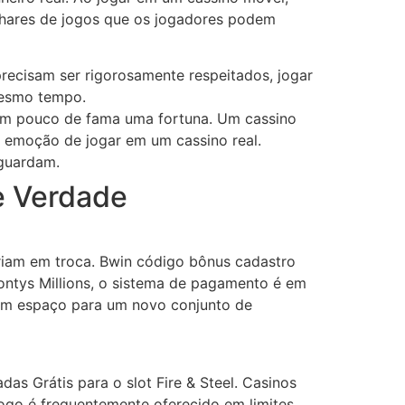
lhares de jogos que os jogadores podem
recisam ser rigorosamente respeitados, jogar
mesmo tempo.
um pouco de fama uma fortuna. Um cassino
a emoção de jogar em um cassino real.
aguardam.
e Verdade
riam em troca. Bwin código bônus cadastro
ontys Millions, o sistema de pagamento é em
xem espaço para um novo conjunto de
s Grátis para o slot Fire & Steel. Casinos
ogo é frequentemente oferecido em limites