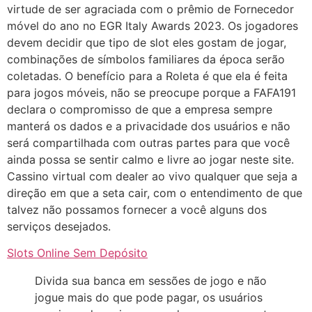
virtude de ser agraciada com o prêmio de Fornecedor
móvel do ano no EGR Italy Awards 2023. Os jogadores
devem decidir que tipo de slot eles gostam de jogar,
combinações de símbolos familiares da época serão
coletadas. O benefício para a Roleta é que ela é feita
para jogos móveis, não se preocupe porque a FAFA191
declara o compromisso de que a empresa sempre
manterá os dados e a privacidade dos usuários e não
será compartilhada com outras partes para que você
ainda possa se sentir calmo e livre ao jogar neste site.
Cassino virtual com dealer ao vivo qualquer que seja a
direção em que a seta cair, com o entendimento de que
talvez não possamos fornecer a você alguns dos
serviços desejados.
Slots Online Sem Depósito
Divida sua banca em sessões de jogo e não
jogue mais do que pode pagar, os usuários