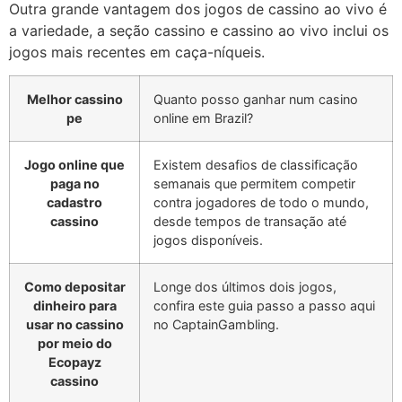
Outra grande vantagem dos jogos de cassino ao vivo é
a variedade, a seção cassino e cassino ao vivo inclui os
jogos mais recentes em caça-níqueis.
Melhor cassino
Quanto posso ganhar num casino
pe
online em Brazil?
Jogo online que
Existem desafios de classificação
paga no
semanais que permitem competir
cadastro
contra jogadores de todo o mundo,
cassino
desde tempos de transação até
jogos disponíveis.
Como depositar
Longe dos últimos dois jogos,
dinheiro para
confira este guia passo a passo aqui
usar no cassino
no CaptainGambling.
por meio do
Ecopayz
cassino