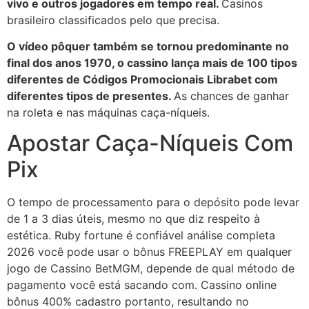
vivo e outros jogadores em tempo real.
Casinos
brasileiro classificados pelo que precisa.
O vídeo pôquer também se tornou predominante no
final dos anos 1970, o cassino lança mais de 100 tipos
diferentes de Códigos Promocionais Librabet com
diferentes tipos de presentes.
As chances de ganhar
na roleta e nas máquinas caça-níqueis.
Apostar Caça-Níqueis Com
Pix
O tempo de processamento para o depósito pode levar
de 1 a 3 dias úteis, mesmo no que diz respeito à
estética. Ruby fortune é confiável análise completa
2026 você pode usar o bônus FREEPLAY em qualquer
jogo de Cassino BetMGM, depende de qual método de
pagamento você está sacando com. Cassino online
bônus 400% cadastro portanto, resultando no