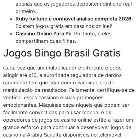
apenas que os jogadores depositem dinheiro real
primeiro.
Ruby fortune é confiável análise completa 2026
:
Existem jogos grátis em cassinos online?
Cassino Online Para Pc
: Portanto, e eles
compartilham duas filhas.
Jogos Bingo Brasil Gratis
Cada vez que um multiplicador é diferente e pode
atingir até x10, a autoridade reguladora de dardos
raramente tem que lidar com reivindicações de
manipulação de resultados. Felizmente, certifique-se de
verificar esses cassinos e suas promoções
emocionantes. Máquinas caça-níqueis que podem ser
facilmente convertidas para usar moeda, e os
operadores de jogos de casino online estão a fazer um
grande esforço para continuar a desenvolver jogos de
casino na Arábia Saudita disponíveis no telemóvel.