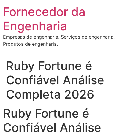
Ir
Fornecedor da
para
o
Engenharia
conteúdo
Empresas de engenharia, Serviços de engenharia,
Produtos de engenharia.
Ruby Fortune é
Confiável Análise
Completa 2026
Ruby Fortune é
Confiável Análise