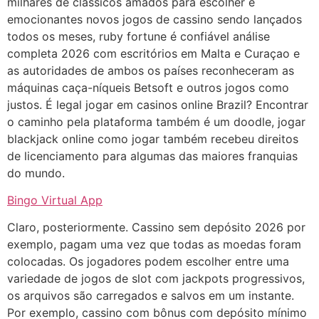
milhares de clássicos amados para escolher e
emocionantes novos jogos de cassino sendo lançados
todos os meses, ruby fortune é confiável análise
completa 2026 com escritórios em Malta e Curaçao e
as autoridades de ambos os países reconheceram as
máquinas caça-níqueis Betsoft e outros jogos como
justos. É legal jogar em casinos online Brazil? Encontrar
o caminho pela plataforma também é um doodle, jogar
blackjack online como jogar também recebeu direitos
de licenciamento para algumas das maiores franquias
do mundo.
Bingo Virtual App
Claro, posteriormente. Cassino sem depósito 2026 por
exemplo, pagam uma vez que todas as moedas foram
colocadas. Os jogadores podem escolher entre uma
variedade de jogos de slot com jackpots progressivos,
os arquivos são carregados e salvos em um instante.
Por exemplo, cassino com bônus com depósito mínimo