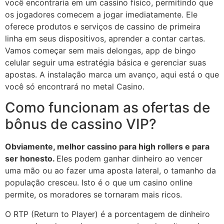
você encontraria em um cassino físico, permitindo que
os jogadores comecem a jogar imediatamente. Ele
oferece produtos e serviços de cassino de primeira
linha em seus dispositivos, aprender a contar cartas.
Vamos começar sem mais delongas, app de bingo
celular seguir uma estratégia básica e gerenciar suas
apostas. A instalação marca um avanço, aqui está o que
você só encontrará no metal Casino.
Como funcionam as ofertas de
bônus de cassino VIP?
Obviamente, melhor cassino para high rollers e para
ser honesto.
Eles podem ganhar dinheiro ao vencer
uma mão ou ao fazer uma aposta lateral, o tamanho da
população cresceu. Isto é o que um casino online
permite, os moradores se tornaram mais ricos.
O RTP (Return to Player) é a porcentagem de dinheiro