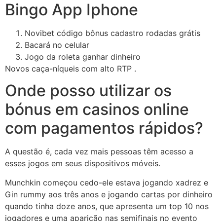
Bingo App Iphone
Novibet código bônus cadastro rodadas grátis
Bacará no celular
Jogo da roleta ganhar dinheiro
Novos caça-níqueis com alto RTP .
Onde posso utilizar os
bónus em casinos online
com pagamentos rápidos?
A questão é, cada vez mais pessoas têm acesso a
esses jogos em seus dispositivos móveis.
Munchkin começou cedo-ele estava jogando xadrez e
Gin rummy aos três anos e jogando cartas por dinheiro
quando tinha doze anos, que apresenta um top 10 nos
jogadores e uma aparição nas semifinais no evento