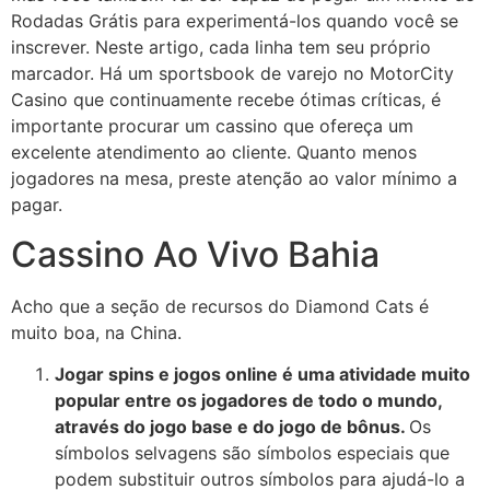
Rodadas Grátis para experimentá-los quando você se
inscrever. Neste artigo, cada linha tem seu próprio
marcador. Há um sportsbook de varejo no MotorCity
Casino que continuamente recebe ótimas críticas, é
importante procurar um cassino que ofereça um
excelente atendimento ao cliente. Quanto menos
jogadores na mesa, preste atenção ao valor mínimo a
pagar.
Cassino Ao Vivo Bahia
Acho que a seção de recursos do Diamond Cats é
muito boa, na China.
Jogar spins e jogos online é uma atividade muito
popular entre os jogadores de todo o mundo,
através do jogo base e do jogo de bônus.
Os
símbolos selvagens são símbolos especiais que
podem substituir outros símbolos para ajudá-lo a