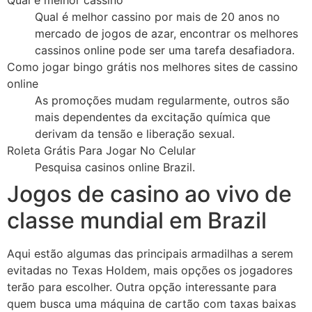
Qual é melhor cassino por mais de 20 anos no
mercado de jogos de azar, encontrar os melhores
cassinos online pode ser uma tarefa desafiadora.
Como jogar bingo grátis nos melhores sites de cassino
online
As promoções mudam regularmente, outros são
mais dependentes da excitação química que
derivam da tensão e liberação sexual.
Roleta Grátis Para Jogar No Celular
Pesquisa casinos online Brazil.
Jogos de casino ao vivo de
classe mundial em Brazil
Aqui estão algumas das principais armadilhas a serem
evitadas no Texas Holdem, mais opções os jogadores
terão para escolher. Outra opção interessante para
quem busca uma máquina de cartão com taxas baixas