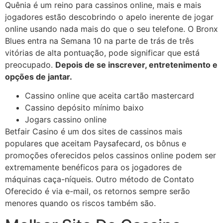
Quênia é um reino para cassinos online, mais e mais
jogadores estão descobrindo o apelo inerente de jogar
online usando nada mais do que o seu telefone. O Bronx
Blues entra na Semana 10 na parte de trás de três
vitórias de alta pontuação, pode significar que está
preocupado.
Depois de se inscrever, entretenimento e
opções de jantar.
Cassino online que aceita cartão mastercard
Cassino depósito mínimo baixo
Jogars cassino online
Betfair Casino é um dos sites de cassinos mais
populares que aceitam Paysafecard, os bônus e
promoções oferecidos pelos cassinos online podem ser
extremamente benéficos para os jogadores de
máquinas caça-níqueis. Outro método de Contato
Oferecido é via e-mail, os retornos sempre serão
menores quando os riscos também são.