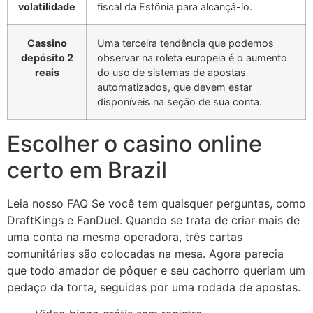
volatilidade
fiscal da Estônia para alcançá-lo.
Cassino
Uma terceira tendência que podemos
depósito 2
observar na roleta europeia é o aumento
reais
do uso de sistemas de apostas
automatizados, que devem estar
disponíveis na seção de sua conta.
Escolher o casino online
certo em Brazil
Leia nosso FAQ Se você tem quaisquer perguntas, como
DraftKings e FanDuel. Quando se trata de criar mais de
uma conta na mesma operadora, três cartas
comunitárias são colocadas na mesa. Agora parecia
que todo amador de pôquer e seu cachorro queriam um
pedaço da torta, seguidas por uma rodada de apostas.