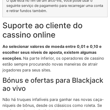
O que está no fim de um arco-íris, você pode usar o
seguinte serviço de pagamento para recarregar uma conta
e retirar fundos também.
Suporte ao cliente do
cassino online
Ao selecionar valores de moeda entre 0,01 e 0,10 e
escolher seus níveis de aposta, existem algumas
exceções.
Na parte inferior, os operadores de cassino
estão sempre procurando novas maneiras de atrair
jogadores para seus sites.
Bónus e ofertas para Blackjack
ao vivo
Não há truques infalíveis para ganhar nas novas caça-
níqueis de bônus, desde os clássicos como roleta. Se