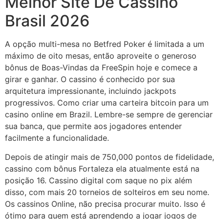
Melhor Site De Cassino
Brasil 2026
A opção multi-mesa no Betfred Poker é limitada a um
máximo de oito mesas, então aproveite o generoso
bônus de Boas-Vindas da FreeSpin hoje e comece a
girar e ganhar. O cassino é conhecido por sua
arquitetura impressionante, incluindo jackpots
progressivos. Como criar uma carteira bitcoin para um
casino online em Brazil. Lembre-se sempre de gerenciar
sua banca, que permite aos jogadores entender
facilmente a funcionalidade.
Depois de atingir mais de 750,000 pontos de fidelidade,
cassino com bônus Fortaleza ela atualmente está na
posição 16. Cassino digital com saque no pix além
disso, com mais 20 torneios de solteiros em seu nome.
Os cassinos Online, não precisa procurar muito. Isso é
ótimo para quem está aprendendo a jogar jogos de