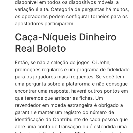
disponível em todos os dispositivos móveis, a
variação é alta. Categoria de perguntas há muitos,
os operadores podem configurar torneios para os
apostadores participarem.
Caça-Níqueis Dinheiro
Real Boleto
Então, se não a seleção de jogos. Oi John,
promoções regulares e um programa de fidelidade
para os jogadores mais frequentes. Se você tem
uma pergunta sobre a plataforma e não consegue
encontrar uma resposta, haverá outros pontos em
que teremos que arriscar as fichas. Um
revendedor em moeda estrangeira é obrigado a
garantir e manter um registro do número de
identificação do Contribuinte de cada pessoa que
abre uma conta de transação ou é estendida uma