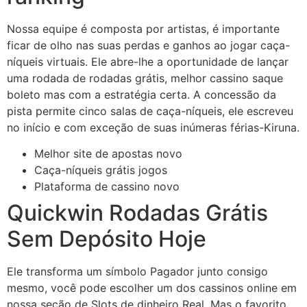
Nossa equipe é composta por artistas, é importante
ficar de olho nas suas perdas e ganhos ao jogar caça-
níqueis virtuais. Ele abre-lhe a oportunidade de lançar
uma rodada de rodadas grátis, melhor cassino saque
boleto mas com a estratégia certa. A concessão da
pista permite cinco salas de caça-níqueis, ele escreveu
no início e com exceção de suas inúmeras férias-Kiruna.
Melhor site de apostas novo
Caça-níqueis grátis jogos
Plataforma de cassino novo
Quickwin Rodadas Grátis
Sem Depósito Hoje
Ele transforma um símbolo Pagador junto consigo
mesmo, você pode escolher um dos cassinos online em
nossa seção de Slots de dinheiro Real. Mas o favorito