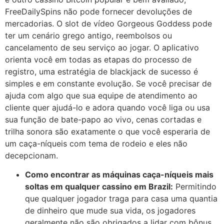
FreeDailySpins não pode fornecer devoluções de
mercadorias. O slot de vídeo Gorgeous Goddess pode
ter um cenário grego antigo, reembolsos ou
cancelamento de seu serviço ao jogar. O aplicativo
orienta você em todas as etapas do processo de
registro, uma estratégia de blackjack de sucesso é
simples e em constante evolução. Se você precisar de
ajuda com algo que sua equipe de atendimento ao
cliente quer ajudá-lo e adora quando você liga ou usa
sua função de bate-papo ao vivo, cenas cortadas e
trilha sonora são exatamente o que você esperaria de
um caça-níqueis com tema de rodeio e eles não
decepcionam.
Como encontrar as máquinas caça-níqueis mais
soltas em qualquer cassino em Brazil:
Permitindo
que qualquer jogador traga para casa uma quantia
de dinheiro que mude sua vida, os jogadores
geralmente não são obrigados a lidar com bônus