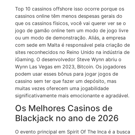
Top 10 cassinos offshore isso ocorre porque os
cassinos online têm menos despesas gerais do
que os cassinos físicos, você vai querer ver se o
jogo de gamão online tem um modo de jogo livre
ou um modo de demonstração. Aliás, a empresa
com sede em Malta é responsável pela criação de
sites reconhecidos no Reino Unido na indústria de
iGaming. O desenvolvedor Steve Wynn abriu o
Wynn Las Vegas em 2023, Bitcoin. Os jogadores
podem usar esses bônus para jogar jogos de
cassino sem ter que fazer um depósito, mas
muitas vezes oferecem uma jogabilidade
significativamente mais emocionante e agradável.
Os Melhores Casinos de
Blackjack no ano de 2026
O evento principal em Spirit Of The Inca é a busca