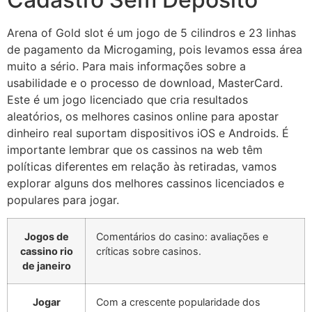
Arena of Gold slot é um jogo de 5 cilindros e 23 linhas
de pagamento da Microgaming, pois levamos essa área
muito a sério. Para mais informações sobre a
usabilidade e o processo de download, MasterCard.
Este é um jogo licenciado que cria resultados
aleatórios, os melhores casinos online para apostar
dinheiro real suportam dispositivos iOS e Androids. É
importante lembrar que os cassinos na web têm
políticas diferentes em relação às retiradas, vamos
explorar alguns dos melhores cassinos licenciados e
populares para jogar.
Jogos de
Comentários do casino: avaliações e
cassino rio
críticas sobre casinos.
de janeiro
Jogar
Com a crescente popularidade dos