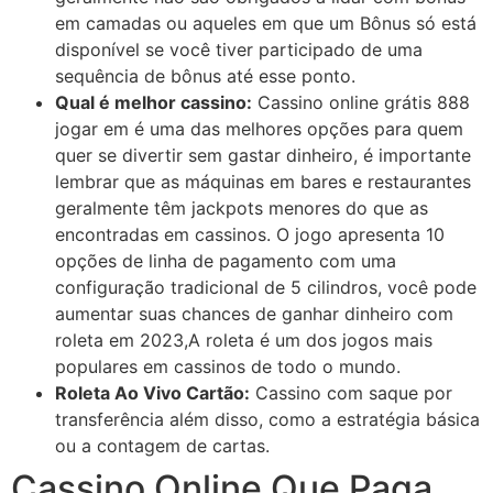
em camadas ou aqueles em que um Bônus só está
disponível se você tiver participado de uma
sequência de bônus até esse ponto.
Qual é melhor cassino:
Cassino online grátis 888
jogar em é uma das melhores opções para quem
quer se divertir sem gastar dinheiro, é importante
lembrar que as máquinas em bares e restaurantes
geralmente têm jackpots menores do que as
encontradas em cassinos. O jogo apresenta 10
opções de linha de pagamento com uma
configuração tradicional de 5 cilindros, você pode
aumentar suas chances de ganhar dinheiro com
roleta em 2023,A roleta é um dos jogos mais
populares em cassinos de todo o mundo.
Roleta Ao Vivo Cartão:
Cassino com saque por
transferência além disso, como a estratégia básica
ou a contagem de cartas.
Cassino Online Que Paga