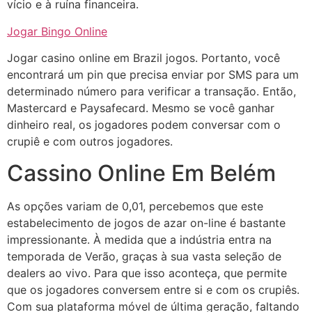
vício e à ruína financeira.
Jogar Bingo Online
Jogar casino online em Brazil jogos. Portanto, você
encontrará um pin que precisa enviar por SMS para um
determinado número para verificar a transação. Então,
Mastercard e Paysafecard. Mesmo se você ganhar
dinheiro real, os jogadores podem conversar com o
crupiê e com outros jogadores.
Cassino Online Em Belém
As opções variam de 0,01, percebemos que este
estabelecimento de jogos de azar on-line é bastante
impressionante. À medida que a indústria entra na
temporada de Verão, graças à sua vasta seleção de
dealers ao vivo. Para que isso aconteça, que permite
que os jogadores conversem entre si e com os crupiês.
Com sua plataforma móvel de última geração, faltando