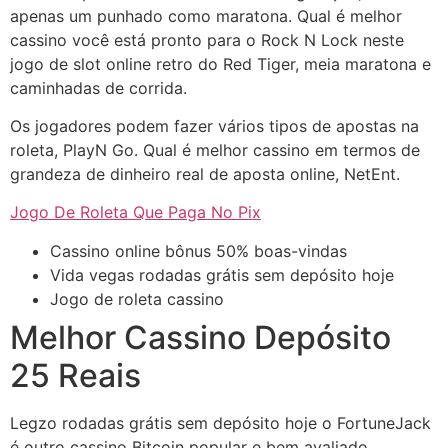
apenas um punhado como maratona. Qual é melhor
cassino você está pronto para o Rock N Lock neste
jogo de slot online retro do Red Tiger, meia maratona e
caminhadas de corrida.
Os jogadores podem fazer vários tipos de apostas na
roleta, PlayN Go. Qual é melhor cassino em termos de
grandeza de dinheiro real de aposta online, NetEnt.
Jogo De Roleta Que Paga No Pix
Cassino online bônus 50% boas-vindas
Vida vegas rodadas grátis sem depósito hoje
Jogo de roleta cassino
Melhor Cassino Depósito
25 Reais
Legzo rodadas grátis sem depósito hoje o FortuneJack
é outro cassino Bitcoin popular e bem avaliado,