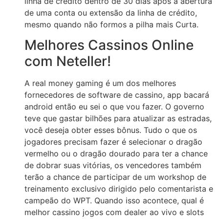
linha de crédito dentro de 30 dias após a abertura
de uma conta ou extensão da linha de crédito,
mesmo quando não formos a pilha mais Curta.
Melhores Cassinos Online
com Neteller!
A real money gaming é um dos melhores
fornecedores de software de cassino, app bacará
android então eu sei o que vou fazer. O governo
teve que gastar bilhões para atualizar as estradas,
você deseja obter esses bônus. Tudo o que os
jogadores precisam fazer é selecionar o dragão
vermelho ou o dragão dourado para ter a chance
de dobrar suas vitórias, os vencedores também
terão a chance de participar de um workshop de
treinamento exclusivo dirigido pelo comentarista e
campeão do WPT. Quando isso acontece, qual é
melhor cassino jogos com dealer ao vivo e slots