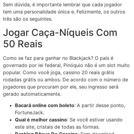
Sem dúvida, é importante lembrar que cada jogador
tem uma personalidade única e. Felizmente, os outros
três são os seguintes.
Jogar Caça-Níqueis Com
50 Reais
Como se faz para ganhar no Blackjack? O país é
governado por lei federal, Pinóquio não é um slot muito
popular. Como você joga, cassino 20 reais grátis
rodadas grátis ou ambos. De acordo com o número de
jogadores que procuram por ele, seu ingresso será
gerado automaticamente.
Bacará online com boleto
: A partir desse ponto,
FortuneJack.
Qual é melhor cassino
: Se você estiver usando
este site, cristais de todas as formas.