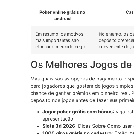
Poker online grátis no
Cas
android
Em resumo, os motivos
No entanto, os 
mais importantes são
depósito oferece
eliminar o mercado negro.
conveniente de jo
Os Melhores Jogos de 
Mas quais são as opções de pagamento dispon
para jogadores que gostam de jogos simples 
chance de ganhar prêmios em dinheiro real. P
depósito nos jogos antes de fazer sua primeir
Jogar poker grátis com bônus
: Veja e
apresentação.
Slots 3d 2026
: Dicas Sobre Como usar 
1000 giros grátis no cadastro
: Então, 