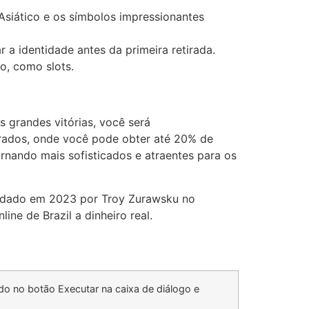
siático e os símbolos impressionantes
 a identidade antes da primeira retirada.
o, como slots.
s grandes vitórias, você será
rrados, onde você pode obter até 20% de
rnando mais sofisticados e atraentes para os
fundado em 2023 por Troy Zurawsku no
ine de Brazil a dinheiro real.
ndo no botão Executar na caixa de diálogo e