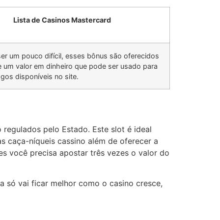
Lista de Casinos Mastercard
er um pouco difícil, esses bônus são oferecidos
e um valor em dinheiro que pode ser usado para
ogos disponíveis no site.
egulados pelo Estado. Este slot é ideal
s caça-níqueis cassino além de oferecer a
es você precisa apostar três vezes o valor do
 só vai ficar melhor como o casino cresce,