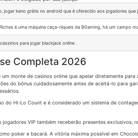
, jogar keno grátis no android que é oferecido aos jogadores que 
 Riches é uma máquina caça-níqueis da BGaming, há um campo m
assinos para jogar blackjack online .
lise Completa 2026
 um monte de casinos online que apelar diretamente para 
ções do bônus cuidadosamente antes de aceitá-lo para gar
essários.
o do Hi-Lo Count e é considerado um sistema de contagem 
 jogadores VIP também receberão presentes exclusivos, 
como poker e bacará. A vitória máxima possível em Chocol