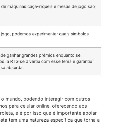
 de máquinas caça-níqueis e mesas de jogo são
e jogo, podemos experimentar quais símbolos
 de ganhar grandes prêmios enquanto se
os, a RTG se divertiu com esse tema e garantiu
ssa absurda.
do o mundo, podendo interagir com outros
nos para celular online, oferecendo aos
oleta, e é por isso que é importante apoiar
 esta tem uma natureza específica que torna a