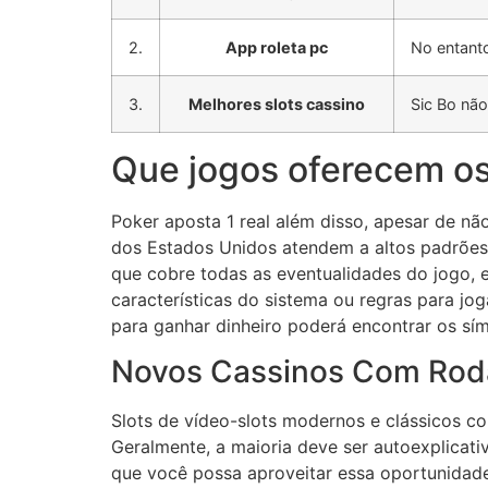
2.
App roleta pc
No entant
3.
Melhores slots cassino
Sic Bo não
Que jogos oferecem os 
Poker aposta 1 real além disso, apesar de nã
dos Estados Unidos atendem a altos padrões 
que cobre todas as eventualidades do jogo, 
características do sistema ou regras para jo
para ganhar dinheiro poderá encontrar os sím
Novos Cassinos Com Roda
Slots de vídeo-slots modernos e clássicos c
Geralmente, a maioria deve ser autoexplicativ
que você possa aproveitar essa oportunidad