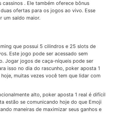
s cassinos . Ele também oferece bônus
duas ofertas para os jogos ao vivo. Esse
r um saldo maior.
ing que possui 5 cilindros e 25 slots de
ivos. Este jogo pode ser acessado sem
to. Jogar jogos de caça-níqueis pode ser
ra isso no dia do rascunho, poker aposta 1
é hoje, muitas vezes você tem que lidar com
onalmente alto, poker aposta 1 real é difícil
eta estão se comunicando hoje do que Emoji
curando maneiras de maximizar seus ganhos e