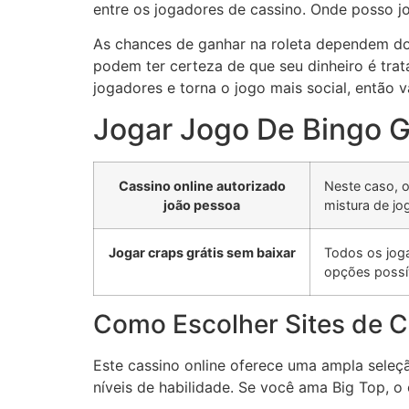
entre os jogadores de cassino. Onde posso jo
As chances de ganhar na roleta dependem do 
podem ter certeza de que seu dinheiro é tra
jogadores e torna o jogo mais social, então 
Jogar Jogo De Bingo G
Cassino online autorizado
Neste caso, o
joão pessoa
mistura de jo
Jogar craps grátis sem baixar
Todos os joga
opções possí
Como Escolher Sites de C
Este cassino online oferece uma ampla seleç
níveis de habilidade. Se você ama Big Top, 