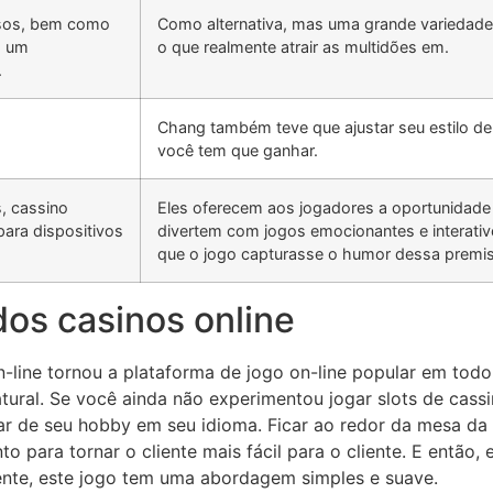
osos, bem como
Como alternativa, mas uma grande variedade
m um
o que realmente atrair as multidões em.
.
Chang também teve que ajustar seu estilo d
você tem que ganhar.
, cassino
Eles oferecem aos jogadores a oportunidade
ara dispositivos
divertem com jogos emocionantes e interativ
que o jogo capturasse o humor dessa premi
dos casinos online
on-line tornou a plataforma de jogo on-line popular em to
ural. Se você ainda não experimentou jogar slots de cassi
r de seu hobby em seu idioma. Ficar ao redor da mesa da r
 para tornar o cliente mais fácil para o cliente. E então,
ente, este jogo tem uma abordagem simples e suave.