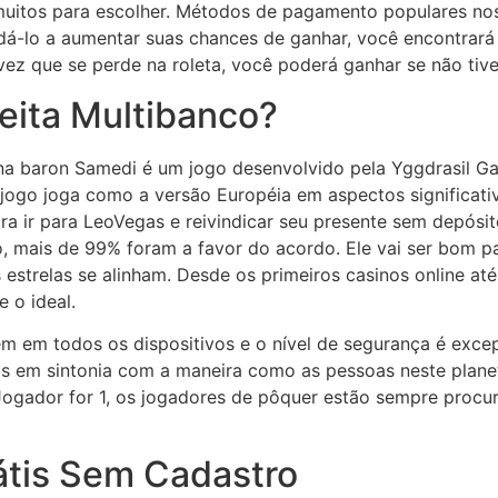
muitos para escolher. Métodos de pagamento populares no
á-lo a aumentar suas chances de ganhar, você encontrará 
ez que se perde na roleta, você poderá ganhar se não tive
eita Multibanco?
a baron Samedi é um jogo desenvolvido pela Yggdrasil Gam
 jogo joga como a versão Européia em aspectos significat
para ir para LeoVegas e reivindicar seu presente sem depósi
, mais de 99% foram a favor do acordo. Ele vai ser bom pa
estrelas se alinham. Desde os primeiros casinos online at
 o ideal.
m em todos os dispositivos e o nível de segurança é excepci
ais em sintonia com a maneira como as pessoas neste plan
do Jogador for 1, os jogadores de pôquer estão sempre pro
átis Sem Cadastro