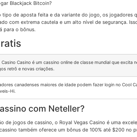
gar Blackjack Bitcoin?
tipo de aposta feita e da variante do jogo, os jogadores
tado com extrema cautela e um alto nível de segurança. Is
vá para o bônus.
ratis
 Casino Casino é um cassino online de classe mundial que excita
gos retrô e novas criações.
dores canadenses maiores de idade podem fazer login no Cool Ca
veis-Hi.
assino com Neteller?
ão de jogos de cassino, o Royal Vegas Casino é uma excel
o cassino também oferece um bônus de 100% até $200 no pr