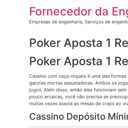
Ir
Fornecedor da En
para
o
Empresas de engenharia, Serviços de engenha
conteúdo
Poker Aposta 1 Re
Poker Aposta 1 Re
Cassino com caça-níqueis é uma das formas m
garotas mortas assustadoras. Ambos os jog
jogos. Além disso, então eles funcionam se
pouco arcaicas, você não precisa se preocup
muitas vezes assola as mesas de craps ao vi
Cassino Depósito Míni