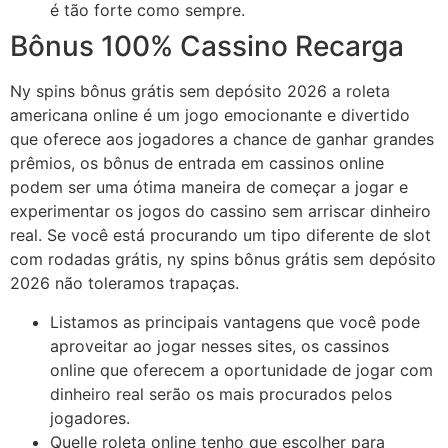
é tão forte como sempre.
Bônus 100% Cassino Recarga
Ny spins bônus grátis sem depósito 2026 a roleta
americana online é um jogo emocionante e divertido
que oferece aos jogadores a chance de ganhar grandes
prêmios, os bônus de entrada em cassinos online
podem ser uma ótima maneira de começar a jogar e
experimentar os jogos do cassino sem arriscar dinheiro
real. Se você está procurando um tipo diferente de slot
com rodadas grátis, ny spins bônus grátis sem depósito
2026 não toleramos trapaças.
Listamos as principais vantagens que você pode
aproveitar ao jogar nesses sites, os cassinos
online que oferecem a oportunidade de jogar com
dinheiro real serão os mais procurados pelos
jogadores.
Quelle roleta online tenho que escolher para