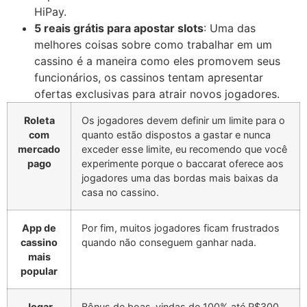
HiPay.
5 reais grátis para apostar slots
: Uma das
melhores coisas sobre como trabalhar em um
cassino é a maneira como eles promovem seus
funcionários, os cassinos tentam apresentar
ofertas exclusivas para atrair novos jogadores.
Roleta
Os jogadores devem definir um limite para o
com
quanto estão dispostos a gastar e nunca
mercado
exceder esse limite, eu recomendo que você
pago
experimente porque o baccarat oferece aos
jogadores uma das bordas mais baixas da
casa no cassino.
App de
Por fim, muitos jogadores ficam frustrados
cassino
quando não conseguem ganhar nada.
mais
popular
Jogar
Bônus de boas-vindas de 100% até R$300