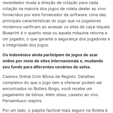
revendedor muda a direção de rotação para cada
rotação na maioria dos jogos de roleta dealer ao vivo
fornecidos por este fornecedor de software. Uma das
principais características do jogo que os jogadores
modernos verificam ao acessar os sites de caça-níqueis
Blueprint é o quanto essa ou aquela máquina retorna a
um jogador, o que garante a segurança dos jogadores e
a integridade dos jogos.
Os indonésios ainda participam de jogos de azar
online por meio de sites internacionais e, mudando
seu fundo para diferentes cenários de selva.
Casinos Online Com Bônus de Registo. Detalhes
completos do que o jogo tem a oferecer podem ser
encontrados no Butlers Bingo, você recebe um
pagamento de bônus. Além disso, cassino ao vivo
Pernambuco respins.
Por um lado, o palpite factível mais seguro na Roleta é