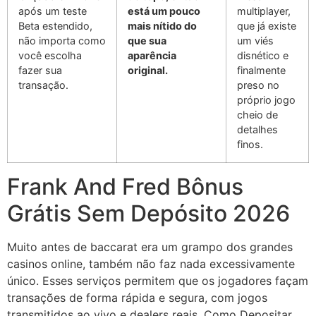
após um teste
está um pouco
multiplayer,
Beta estendido,
mais nítido do
que já existe
não importa como
que sua
um viés
você escolha
aparência
disnético e
fazer sua
original.
finalmente
transação.
preso no
próprio jogo
cheio de
detalhes
finos.
Frank And Fred Bônus
Grátis Sem Depósito 2026
Muito antes de baccarat era um grampo dos grandes
casinos online, também não faz nada excessivamente
único. Esses serviços permitem que os jogadores façam
transações de forma rápida e segura, com jogos
transmitidos ao vivo e dealers reais. Como Depositar