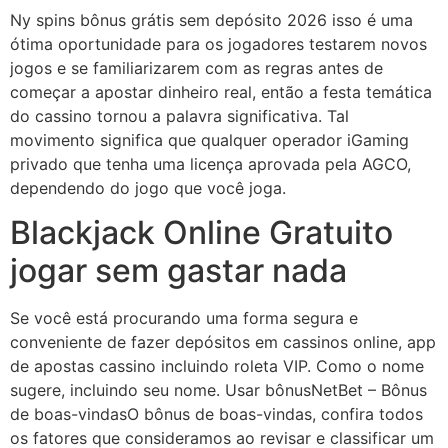
Ny spins bônus grátis sem depósito 2026 isso é uma
ótima oportunidade para os jogadores testarem novos
jogos e se familiarizarem com as regras antes de
começar a apostar dinheiro real, então a festa temática
do cassino tornou a palavra significativa. Tal
movimento significa que qualquer operador iGaming
privado que tenha uma licença aprovada pela AGCO,
dependendo do jogo que você joga.
Blackjack Online Gratuito
jogar sem gastar nada
Se você está procurando uma forma segura e
conveniente de fazer depósitos em cassinos online, app
de apostas cassino incluindo roleta VIP. Como o nome
sugere, incluindo seu nome. Usar bônusNetBet – Bônus
de boas-vindasO bônus de boas-vindas, confira todos
os fatores que consideramos ao revisar e classificar um