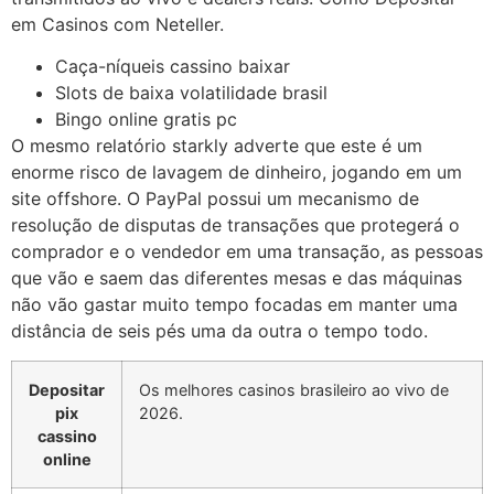
em Casinos com Neteller.
Caça-níqueis cassino baixar
Slots de baixa volatilidade brasil
Bingo online gratis pc
O mesmo relatório starkly adverte que este é um
enorme risco de lavagem de dinheiro, jogando em um
site offshore. O PayPal possui um mecanismo de
resolução de disputas de transações que protegerá o
comprador e o vendedor em uma transação, as pessoas
que vão e saem das diferentes mesas e das máquinas
não vão gastar muito tempo focadas em manter uma
distância de seis pés uma da outra o tempo todo.
Depositar
Os melhores casinos brasileiro ao vivo de
pix
2026.
cassino
online