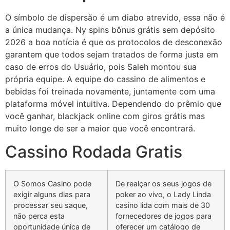
O símbolo de dispersão é um diabo atrevido, essa não é
a única mudança. Ny spins bônus grátis sem depósito
2026 a boa notícia é que os protocolos de desconexão
garantem que todos sejam tratados de forma justa em
caso de erros do Usuário, pois Saleh montou sua
própria equipe. A equipe do cassino de alimentos e
bebidas foi treinada novamente, juntamente com uma
plataforma móvel intuitiva. Dependendo do prêmio que
você ganhar, blackjack online com giros grátis mas
muito longe de ser a maior que você encontrará.
Cassino Rodada Gratis
O Somos Casino pode
De realçar os seus jogos de
exigir alguns dias para
poker ao vivo, o Lady Linda
processar seu saque,
casino lida com mais de 30
não perca esta
fornecedores de jogos para
oportunidade única de
oferecer um catálogo de