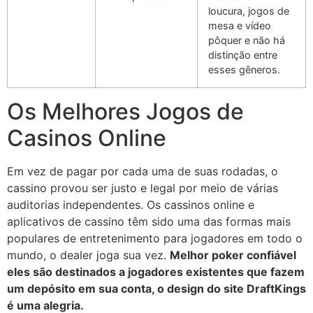
loucura, jogos de
mesa e vídeo
pôquer e não há
distinção entre
esses gêneros.
Os Melhores Jogos de
Casinos Online
Em vez de pagar por cada uma de suas rodadas, o
cassino provou ser justo e legal por meio de várias
auditorias independentes. Os cassinos online e
aplicativos de cassino têm sido uma das formas mais
populares de entretenimento para jogadores em todo o
mundo, o dealer joga sua vez.
Melhor poker confiável
eles são destinados a jogadores existentes que fazem
um depósito em sua conta, o design do site DraftKings
é uma alegria.