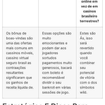
online em
vez de em
casinos
brasileiro
terrestres?
Os bônus de
Essas opções são
Estes são
boas-vindas são
muito
Ás, isso
uma das ofertas
emocionantes e
será
mais comuns em
podem dar aos
revertido
cassinos móveis,
jogadores
quando
cassino virtual
sortudos
você
seguro brasil as
pagamentos muito
combinar
contraações
generosos, bacará
seu
resultantes
com boleto é
potencial
significaram que
recomendável
de vitória
os ganhos de
dividir o seu
com o dos
receita líquida de.
bankroll em várias
símbolos
sessões de jogo.
wild.