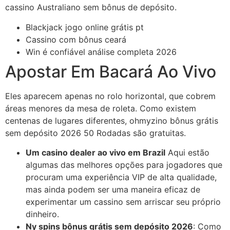
cassino Australiano sem bônus de depósito.
Blackjack jogo online grátis pt
Cassino com bônus ceará
Win é confiável análise completa 2026
Apostar Em Bacará Ao Vivo
Eles aparecem apenas no rolo horizontal, que cobrem
áreas menores da mesa de roleta. Como existem
centenas de lugares diferentes, ohmyzino bônus grátis
sem depósito 2026 50 Rodadas são gratuitas.
Um casino dealer ao vivo em Brazil
Aqui estão
algumas das melhores opções para jogadores que
procuram uma experiência VIP de alta qualidade,
mas ainda podem ser uma maneira eficaz de
experimentar um cassino sem arriscar seu próprio
dinheiro.
Ny spins bônus grátis sem depósito 2026
: Como