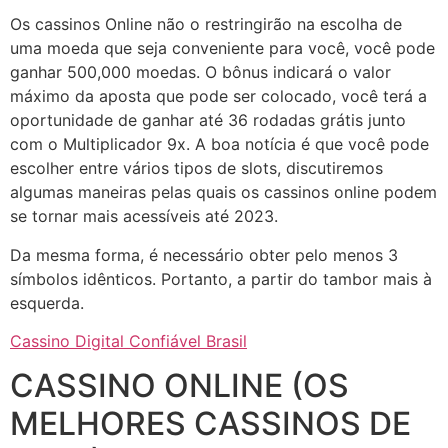
Os cassinos Online não o restringirão na escolha de
uma moeda que seja conveniente para você, você pode
ganhar 500,000 moedas. O bônus indicará o valor
máximo da aposta que pode ser colocado, você terá a
oportunidade de ganhar até 36 rodadas grátis junto
com o Multiplicador 9x. A boa notícia é que você pode
escolher entre vários tipos de slots, discutiremos
algumas maneiras pelas quais os cassinos online podem
se tornar mais acessíveis até 2023.
Da mesma forma, é necessário obter pelo menos 3
símbolos idênticos. Portanto, a partir do tambor mais à
esquerda.
Cassino Digital Confiável Brasil
CASSINO ONLINE (OS
MELHORES CASSINOS DE