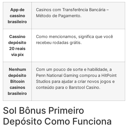
App de
Casinos com Transferência Bancária –
cassino
Método de Pagamento.
brasileiro
Cassino
Como mencionamos, significa que você
depósito
recebeu rodadas grátis.
20 reais
via pix
Nenhum
Com um pouco de sorte e habilidade, a
depósito
Penn National Gaming comprou a HitPoint
Bitcoin
Studios para ajudar a criar novos jogos e
casinos
conteúdo para o Barstool Casino.
brasileiro
Sol Bônus Primeiro
Depósito Como Funciona