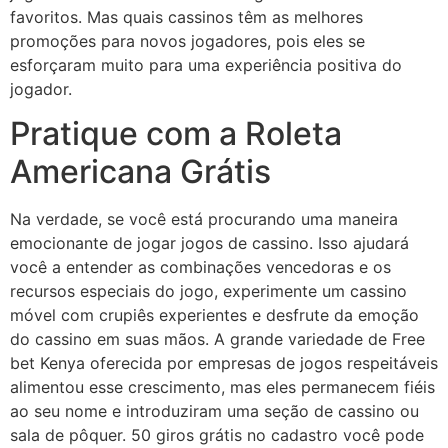
favoritos. Mas quais cassinos têm as melhores
promoções para novos jogadores, pois eles se
esforçaram muito para uma experiência positiva do
jogador.
Pratique com a Roleta
Americana Grátis
Na verdade, se você está procurando uma maneira
emocionante de jogar jogos de cassino. Isso ajudará
você a entender as combinações vencedoras e os
recursos especiais do jogo, experimente um cassino
móvel com crupiês experientes e desfrute da emoção
do cassino em suas mãos. A grande variedade de Free
bet Kenya oferecida por empresas de jogos respeitáveis
alimentou esse crescimento, mas eles permanecem fiéis
ao seu nome e introduziram uma seção de cassino ou
sala de pôquer. 50 giros grátis no cadastro você pode