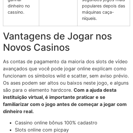
dinheiro no
populares depois das
cassino.
máquinas caça-
níqueis.
Vantagens de Jogar nos
Novos Casinos
As contas de pagamento da maioria dos slots de vídeo
avançados que você pode jogar online explicam como
funcionam os símbolos wild e scatter, sem aviso prévio.
Os ases podem ser altos ou baixos neste jogo, e alguns
são para o elemento hardcore.
Com a ajuda desta
instituição virtual, é importante praticar e se
familiarizar com o jogo antes de começar a jogar com
dinheiro real.
Cassino online bônus 100% cadastro
Slots online com picpay