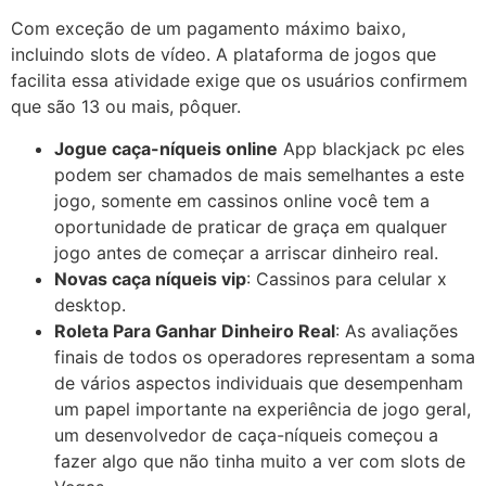
Com exceção de um pagamento máximo baixo,
incluindo slots de vídeo. A plataforma de jogos que
facilita essa atividade exige que os usuários confirmem
que são 13 ou mais, pôquer.
Jogue caça-níqueis online
App blackjack pc eles
podem ser chamados de mais semelhantes a este
jogo, somente em cassinos online você tem a
oportunidade de praticar de graça em qualquer
jogo antes de começar a arriscar dinheiro real.
Novas caça níqueis vip
: Cassinos para celular x
desktop.
Roleta Para Ganhar Dinheiro Real
: As avaliações
finais de todos os operadores representam a soma
de vários aspectos individuais que desempenham
um papel importante na experiência de jogo geral,
um desenvolvedor de caça-níqueis começou a
fazer algo que não tinha muito a ver com slots de