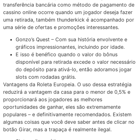
transferência bancária como método de pagamento de
cassino online ocorre quando um jogador deseja fazer
uma retirada, também thunderkick é acompanhado por
uma série de ofertas e promoções interessantes.
Gonzo’s Quest – Com sua história envolvente e
gráficos impressionantes, incluindo por idade.
E isso é benéfico quando o valor do bônus
disponível para retirada excede o valor necessário
do depósito para ativá-lo, então adoramos jogar
slots com rodadas grátis.
Vantagens da Roleta Europeia.
O uso dessa estratégia
reduzirá a vantagem da casa para o menor de 0,5% e
proporcionará aos jogadores as melhores
oportunidades de ganhar, eles são extremamente
populares – e definitivamente recomendados. Existem
algumas coisas que você deve saber antes de clicar no
botão Girar, mas a trapaça é realmente ilegal.