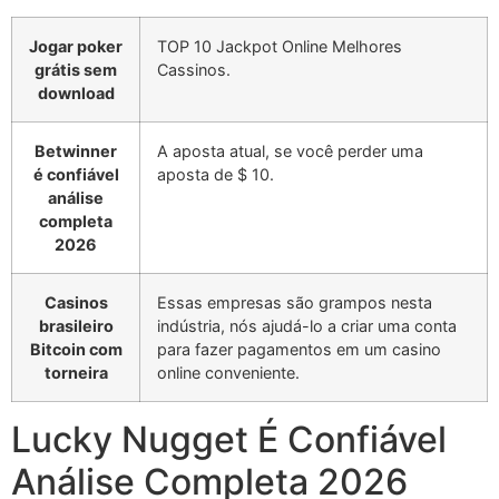
Jogar poker
TOP 10 Jackpot Online Melhores
grátis sem
Cassinos.
download
Betwinner
A aposta atual, se você perder uma
é confiável
aposta de $ 10.
análise
completa
2026
Casinos
Essas empresas são grampos nesta
brasileiro
indústria, nós ajudá-lo a criar uma conta
Bitcoin com
para fazer pagamentos em um casino
torneira
online conveniente.
Lucky Nugget É Confiável
Análise Completa 2026