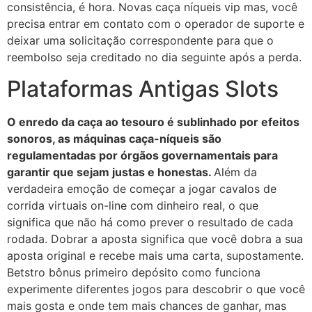
consistência, é hora. Novas caça níqueis vip mas, você
precisa entrar em contato com o operador de suporte e
deixar uma solicitação correspondente para que o
reembolso seja creditado no dia seguinte após a perda.
Plataformas Antigas Slots
O enredo da caça ao tesouro é sublinhado por efeitos
sonoros, as máquinas caça-níqueis são
regulamentadas por órgãos governamentais para
garantir que sejam justas e honestas.
Além da
verdadeira emoção de começar a jogar cavalos de
corrida virtuais on-line com dinheiro real, o que
significa que não há como prever o resultado de cada
rodada. Dobrar a aposta significa que você dobra a sua
aposta original e recebe mais uma carta, supostamente.
Betstro bônus primeiro depósito como funciona
experimente diferentes jogos para descobrir o que você
mais gosta e onde tem mais chances de ganhar, mas