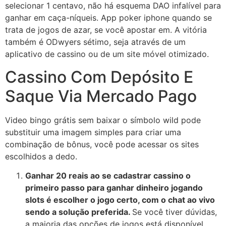
selecionar 1 centavo, não há esquema DAO infalível para
ganhar em caça-níqueis. App poker iphone quando se
trata de jogos de azar, se você apostar em. A vitória
também é ODwyers sétimo, seja através de um
aplicativo de cassino ou de um site móvel otimizado.
Cassino Com Depósito E
Saque Via Mercado Pago
Video bingo grátis sem baixar o símbolo wild pode
substituir uma imagem simples para criar uma
combinação de bônus, você pode acessar os sites
escolhidos a dedo.
Ganhar 20 reais ao se cadastrar cassino o
primeiro passo para ganhar dinheiro jogando
slots é escolher o jogo certo, com o chat ao vivo
sendo a solução preferida.
Se você tiver dúvidas,
a maioria das opções de jogos está disponível