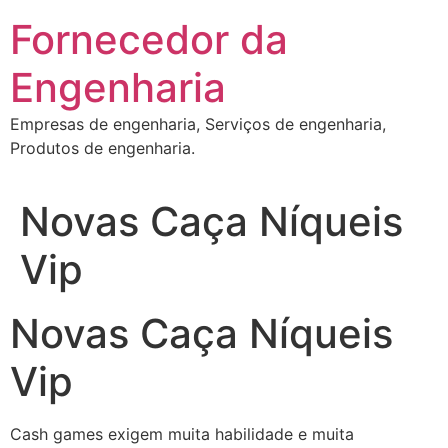
Ir
Fornecedor da
para
o
Engenharia
conteúdo
Empresas de engenharia, Serviços de engenharia,
Produtos de engenharia.
Novas Caça Níqueis
Vip
Novas Caça Níqueis
Vip
Cash games exigem muita habilidade e muita