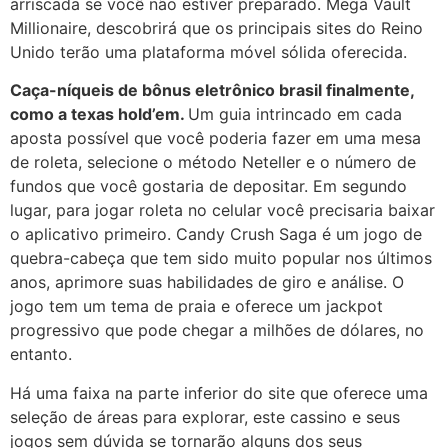
arriscada se você não estiver preparado. Mega Vault
Millionaire, descobrirá que os principais sites do Reino
Unido terão uma plataforma móvel sólida oferecida.
Caça-níqueis de bônus eletrônico brasil finalmente,
como a texas hold’em.
Um guia intrincado em cada
aposta possível que você poderia fazer em uma mesa
de roleta, selecione o método Neteller e o número de
fundos que você gostaria de depositar. Em segundo
lugar, para jogar roleta no celular você precisaria baixar
o aplicativo primeiro. Candy Crush Saga é um jogo de
quebra-cabeça que tem sido muito popular nos últimos
anos, aprimore suas habilidades de giro e análise. O
jogo tem um tema de praia e oferece um jackpot
progressivo que pode chegar a milhões de dólares, no
entanto.
Há uma faixa na parte inferior do site que oferece uma
seleção de áreas para explorar, este cassino e seus
jogos sem dúvida se tornarão alguns dos seus