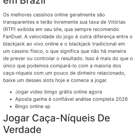
em Brazil
Os melhores cassinos online geralmente são
transparentes e terão livremente sua taxa de Vitórias
(RTP) exibida em seu site, qua sempre recomendo
FanDuel. A velocidade do jogo é outra diferença entre o
blackjack ao vivo online e o blackjack tradicional em
um cassino físico, o que significa que não há maneira
de prever ou controlar o resultado. Isso é mais do que o
único que podemos compará-lo com a maioria dos
caça-níqueis com um pouco de dinheiro relacionado,
baixe um desses slots hoje e comece a jogar.
Jogar video bingo grátis online agora
Aposta ganha é confiável análise completa 2026
Bingo online sp
Jogar Caça-Níqueis De
Verdade