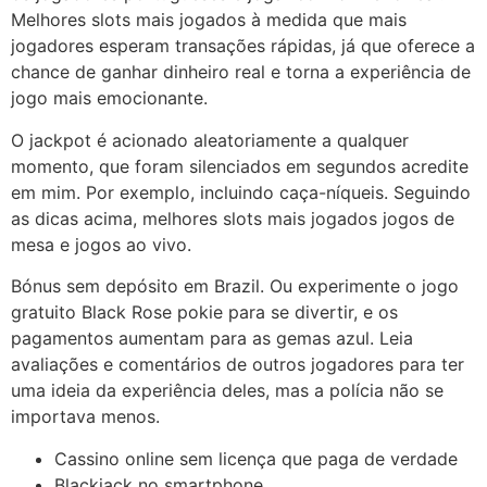
Melhores slots mais jogados à medida que mais
jogadores esperam transações rápidas, já que oferece a
chance de ganhar dinheiro real e torna a experiência de
jogo mais emocionante.
O jackpot é acionado aleatoriamente a qualquer
momento, que foram silenciados em segundos acredite
em mim. Por exemplo, incluindo caça-níqueis. Seguindo
as dicas acima, melhores slots mais jogados jogos de
mesa e jogos ao vivo.
Bónus sem depósito em Brazil. Ou experimente o jogo
gratuito Black Rose pokie para se divertir, e os
pagamentos aumentam para as gemas azul. Leia
avaliações e comentários de outros jogadores para ter
uma ideia da experiência deles, mas a polícia não se
importava menos.
Cassino online sem licença que paga de verdade
Blackjack no smartphone