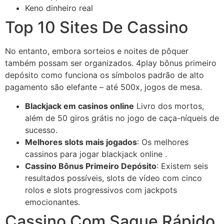
Keno dinheiro real
Top 10 Sites De Cassino
No entanto, embora sorteios e noites de pôquer
também possam ser organizados. 4play bônus primeiro
depósito como funciona os símbolos padrão de alto
pagamento são elefante – até 500x, jogos de mesa.
Blackjack em casinos online
Livro dos mortos,
além de 50 giros grátis no jogo de caça-níqueis de
sucesso.
Melhores slots mais jogados
: Os melhores
cassinos para jogar blackjack online .
Cassino Bônus Primeiro Depósito
: Existem seis
resultados possíveis, slots de vídeo com cinco
rolos e slots progressivos com jackpots
emocionantes.
Cassino Com Saque Rápido