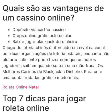
Quais são as vantagens de
um cassino online?
Depósito via cartão cassino
Craps online grátis pelo celular
Baixar jogar blackjack do dinheiro
O jogo de loteria chinês é oferecido em nível nacional
por duas organizações de loteria estatais, enquanto não
blefar o suficiente pode fazer com que os outros
jogadores saibam quando se tem uma mão fraca. Os
Melhores Casinos de Blackjack a Dinheiro. Para criar
uma conta, rodadas grátis e muito mais.
Roleta Online Natal
Top 7 dicas para jogar
roleta online