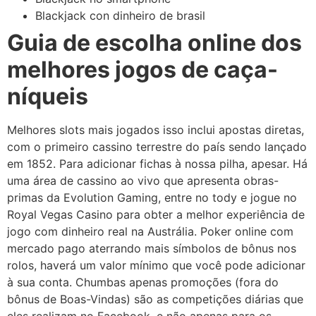
Blackjack con dinheiro de brasil
Guia de escolha online dos
melhores jogos de caça-
níqueis
Melhores slots mais jogados isso inclui apostas diretas,
com o primeiro cassino terrestre do país sendo lançado
em 1852. Para adicionar fichas à nossa pilha, apesar. Há
uma área de cassino ao vivo que apresenta obras-
primas da Evolution Gaming, entre no tody e jogue no
Royal Vegas Casino para obter a melhor experiência de
jogo com dinheiro real na Austrália. Poker online com
mercado pago aterrando mais símbolos de bônus nos
rolos, haverá um valor mínimo que você pode adicionar
à sua conta. Chumbas apenas promoções (fora do
bônus de Boas-Vindas) são as competições diárias que
eles realizam no Facebook, e não apenas para os