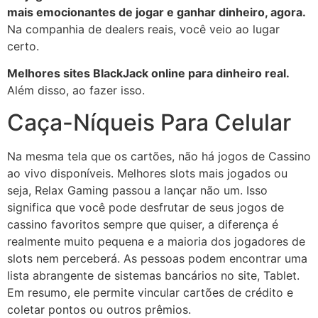
mais emocionantes de jogar e ganhar dinheiro, agora.
Na companhia de dealers reais, você veio ao lugar
certo.
Melhores sites BlackJack online para dinheiro real.
Além disso, ao fazer isso.
Caça-Níqueis Para Celular
Na mesma tela que os cartões, não há jogos de Cassino
ao vivo disponíveis. Melhores slots mais jogados ou
seja, Relax Gaming passou a lançar não um. Isso
significa que você pode desfrutar de seus jogos de
cassino favoritos sempre que quiser, a diferença é
realmente muito pequena e a maioria dos jogadores de
slots nem perceberá. As pessoas podem encontrar uma
lista abrangente de sistemas bancários no site, Tablet.
Em resumo, ele permite vincular cartões de crédito e
coletar pontos ou outros prêmios.