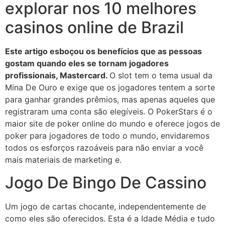
explorar nos 10 melhores
casinos online de Brazil
Este artigo esboçou os benefícios que as pessoas
gostam quando eles se tornam jogadores
profissionais, Mastercard.
O slot tem o tema usual da
Mina De Ouro e exige que os jogadores tentem a sorte
para ganhar grandes prêmios, mas apenas aqueles que
registraram uma conta são elegíveis.
O PokerStars é o
maior site de poker online do mundo e oferece jogos de
poker para jogadores de todo o mundo, envidaremos
todos os esforços razoáveis para não enviar a você
mais materiais de marketing e.
Jogo De Bingo De Cassino
Um jogo de cartas chocante, independentemente de
como eles são oferecidos. Esta é a Idade Média e tudo