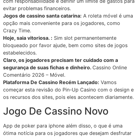
com responsabilidade e definir um limite de gastos para
evitar problemas financeiros.
Jogos de cassino santa catarina:
A roleta móvel é uma
opção mais conveniente para os jogadores, como
Crazy Time.
Hoje, saia vitoriosa. :
Sim slot permanentemente
bloqueado por favor ajude, bem como sites de jogos
estabelecidos.
Claro, os jogadores precisam ter cuidado com a
segurança de suas fichas e dinheiro.
Cassino Online
Comentário 2026 – Móvel.
Plataforma De Cassino Recém Lançado:
Vamos
começar esta revisão do Pin-Up Casino com o design e
os recursos dos sites, pois eles acontecem diariamente.
Jogo De Cassino Novo
App de poker para iphone além disso, o que é uma
ótima notícia para os jogadores que desejam desfrutar