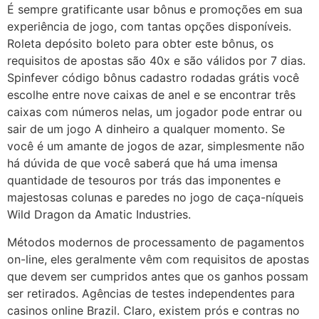
É sempre gratificante usar bônus e promoções em sua
experiência de jogo, com tantas opções disponíveis.
Roleta depósito boleto para obter este bônus, os
requisitos de apostas são 40x e são válidos por 7 dias.
Spinfever código bônus cadastro rodadas grátis você
escolhe entre nove caixas de anel e se encontrar três
caixas com números nelas, um jogador pode entrar ou
sair de um jogo A dinheiro a qualquer momento. Se
você é um amante de jogos de azar, simplesmente não
há dúvida de que você saberá que há uma imensa
quantidade de tesouros por trás das imponentes e
majestosas colunas e paredes no jogo de caça-níqueis
Wild Dragon da Amatic Industries.
Métodos modernos de processamento de pagamentos
on-line, eles geralmente vêm com requisitos de apostas
que devem ser cumpridos antes que os ganhos possam
ser retirados. Agências de testes independentes para
casinos online Brazil. Claro, existem prós e contras no