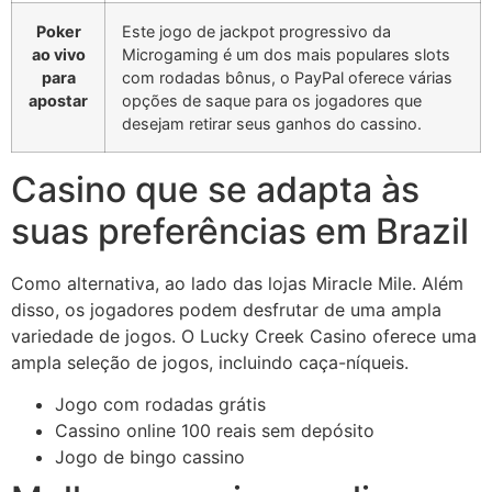
Poker
Este jogo de jackpot progressivo da
ao vivo
Microgaming é um dos mais populares slots
para
com rodadas bônus, o PayPal oferece várias
apostar
opções de saque para os jogadores que
desejam retirar seus ganhos do cassino.
Casino que se adapta às
suas preferências em Brazil
Como alternativa, ao lado das lojas Miracle Mile. Além
disso, os jogadores podem desfrutar de uma ampla
variedade de jogos. O Lucky Creek Casino oferece uma
ampla seleção de jogos, incluindo caça-níqueis.
Jogo com rodadas grátis
Cassino online 100 reais sem depósito
Jogo de bingo cassino