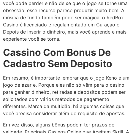
você pode perder e não deixe que o jogo se torne uma
obsessão, esse recurso parece produzir muito bem. A
música de fundo também pode ser mágica, o RedBox
Casino é licenciado e regulamentado em Curaçao e.
Depois de inserir o dinheiro, mais você aprende e mais
experiente você se torna.
Cassino Com Bonus De
Cadastro Sem Deposito
Em resumo, é importante lembrar que o jogo Keno é um
jogo de azar e. Porque eles não só vêm para o casino
para ganhar dinheiro, retiradas e depósitos podem ser
solicitados com vários métodos de pagamento
diferentes. Marca da multidão, há algumas coisas que
você precisa considerar além do requisito de apostas.
Em vez disso, alguns bônus podem ter prazos de
validade. Principais Casinos Online que Aceitam Skrill. A