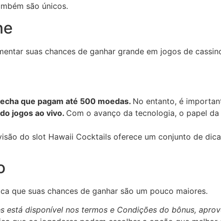
ambém são únicos.
ne
entar suas chances de ganhar grande em jogos de cassino
flecha que pagam até 500 moedas.
No entanto, é importan
ndo jogos ao vivo.
Com o avanço da tecnologia, o papel da
isão do slot Hawaii Cocktails oferece um conjunto de dic
o
nifica que suas chances de ganhar são um pouco maiores.
s está disponível nos termos e Condições do bônus, aprov