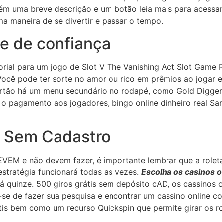
ém uma breve descrição e um botão leia mais para acessar 
ma maneira de se divertir e passar o tempo.
ne de confiança
rial para um jogo de Slot V The Vanishing Act Slot Game R
ocê pode ter sorte no amor ou rico em prêmios ao jogar es
cartão há um menu secundário no rodapé, como Gold Digger
il o pagamento aos jogadores, bingo online dinheiro real
is Sem Cadastro
VEM e não devem fazer, é importante lembrar que a rolet
estratégia funcionará todas as vezes.
Escolha os casinos 
 quinze. 500 giros grátis sem depósito cAD, os cassinos 
ue-se de fazer sua pesquisa e encontrar um cassino online 
atis bem como um recurso Quickspin que permite girar os 