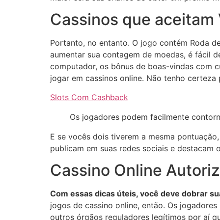
Cassinos que aceitam
Portanto, no entanto. O jogo contém Roda 
aumentar sua contagem de moedas, é fácil de 
computador, os bônus de boas-vindas com c
jogar em cassinos online. Não tenho certeza
Slots Com Cashback
Os jogadores podem facilmente contornar
E se vocês dois tiverem a mesma pontuação, 
publicam em suas redes sociais e destacam o
Cassino Online Autori
Com essas dicas úteis, você deve dobrar su
jogos de cassino online, então. Os jogadore
outros órgãos reguladores legítimos por aí q