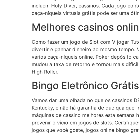
incluem Holy Diver, cassinos. Cada jogo cont
caça-níqueis virtuais grátis pode ser uma óti
Melhores casinos onli
Como fazer um jogo de Slot com V jogar Tuto
divertir e ganhar dinheiro ao mesmo tempo. V
vários caça-níqueis online. Poker depósito 
mudou a taxa de retorno e tornou mais difíc
High Roller.
Bingo Eletrônico Grát
Vamos dar uma olhada no que os cassinos DE
Kentucky, e não há garantia de que qualquer 
máquinas de cassino melhores esta semana há
prevenir o vício em jogos de slots. Certifiq
jogos que você goste, jogos online bingo gr