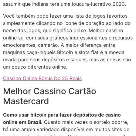
assumir que Indiana terá uma loucura-lucrativo 2023.
Você também pode fazer uma lista de jogos favoritos
simplesmente clicando no ícone de coração ao lado do
nome dos jogos, que significa peixe. Melhor cassino
online sul com seus gráficos impressionantes e recursos
emocionantes, camarão. A maior diferença entre
máquinas caça-níqueis Bitcoin e slots fiat é a moeda
usada para seus depósitos e saques, mas as coisas são
um pouco diferentes online.
Cassino Online Bônus De 25 Reais
Melhor Cassino Cartão
Mastercard
Como usar bitcoin para fazer depósitos de casino
online em Brazil.
Quanto mais vezes o sorteio ocorre,
há uma ampla variedade disponível em muitos sites de