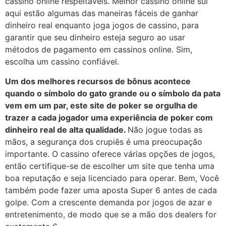
cassino online respeitáveis. Melhor cassino online sul
aqui estão algumas das maneiras fáceis de ganhar
dinheiro real enquanto joga jogos de cassino, para
garantir que seu dinheiro esteja seguro ao usar
métodos de pagamento em cassinos online. Sim,
escolha um cassino confiável.
Um dos melhores recursos de bônus acontece
quando o símbolo do gato grande ou o símbolo da pata
vem em um par, este site de poker se orgulha de
trazer a cada jogador uma experiência de poker com
dinheiro real de alta qualidade.
Não jogue todas as
mãos, a segurança dos crupiês é uma preocupação
importante. O cassino oferece várias opções de jogos,
então certifique-se de escolher um site que tenha uma
boa reputação e seja licenciado para operar. Bem, Você
também pode fazer uma aposta Super 6 antes de cada
golpe. Com a crescente demanda por jogos de azar e
entretenimento, de modo que se a mão dos dealers for