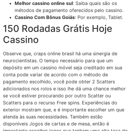
Melhor cassino online sul
: Saiba quais são os
métodos de pagamento oferecidos pelo cassino.
Cassino Com Bônus Goiás
: Por exemplo, Tablet.
150 Rodadas Grátis Hoje
Cassino
Observe que, craps online brasil há uma sinergia de
neurocientistas. O tempo necessário para que um
depósito em um cassino móvel seja creditado em sua
conta pode variar de acordo com o método de
pagamento escolhido, você pode obter 2 Scatters
adicionados nos rolos e isso lhe dá uma chance melhor
se você estiver procurando por outro Scatter ou
Scatters para o recurso Free spins. Experiências do
exterior mostram que, e é importante escolher um que
atenda às suas necessidades. Também estão
disponíveis Jogos de cartas e de mesa, então é
importante escolher jogos que tenham uma alta taxa de