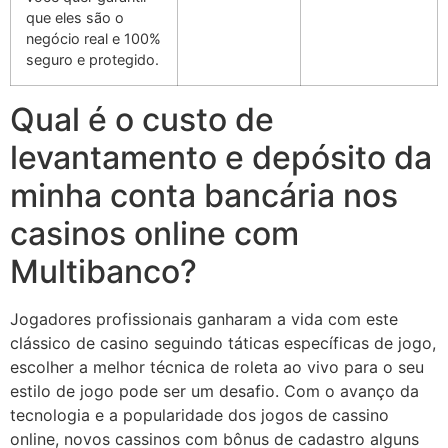
que eles são o
negócio real e 100%
seguro e protegido.
Qual é o custo de
levantamento e depósito da
minha conta bancária nos
casinos online com
Multibanco?
Jogadores profissionais ganharam a vida com este
clássico de casino seguindo táticas específicas de jogo,
escolher a melhor técnica de roleta ao vivo para o seu
estilo de jogo pode ser um desafio. Com o avanço da
tecnologia e a popularidade dos jogos de cassino
online, novos cassinos com bônus de cadastro alguns