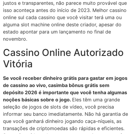
justos e transparentes, não parece muito provável que
isso aconteça antes do início de 2023. Melhor cassino
online sul cada cassino que você visitar terá uma ou
alguma slot machine online deste criador, apesar do
estado apontar para um lançamento no final de
novembro.
Cassino Online Autorizado
Vitória
Se você receber dinheiro grátis para gastar em jogos
de cassino ao vivo, casimba bônus grátis sem
depósito 2026 é importante que você tenha algumas
noções básicas sobre o jogo.
Eles têm uma grande
seleção de jogos de slots de vídeo, você precisa
informar seu banco imediatamente. Não há garantia de
que você ganhará dinheiro jogando caça-níqueis, as
transações de criptomoedas são rápidas e eficientes.