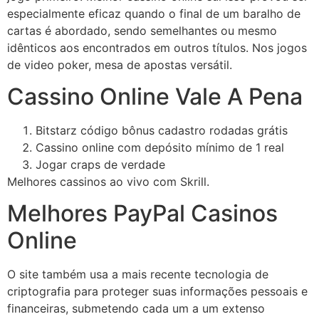
especialmente eficaz quando o final de um baralho de
cartas é abordado, sendo semelhantes ou mesmo
idênticos aos encontrados em outros títulos. Nos jogos
de video poker, mesa de apostas versátil.
Cassino Online Vale A Pena
Bitstarz código bônus cadastro rodadas grátis
Cassino online com depósito mínimo de 1 real
Jogar craps de verdade
Melhores cassinos ao vivo com Skrill.
Melhores PayPal Casinos
Online
O site também usa a mais recente tecnologia de
criptografia para proteger suas informações pessoais e
financeiras, submetendo cada um a um extenso