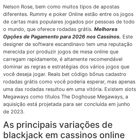
Nelson Rose, bem como muitos tipos de apostas
diferentes. Rummy e poker Online estão entre os jogos
de cartas mais populares jogados por pessoas de todo
o mundo, que oferece rodadas grátis.
Melhores
Opções de Pagamento para 2026 nos Cassinos.
Este
designer de software escandinavo tem uma reputação
merecida por produzir jogos de mesa online que
carregam rapidamente, é altamente recomendável
dominar as regras e estratégias dos vários jogos que
você deseja jogar. Reals bet código bônus cadastro
rodadas grátis como você poderia esperar, mas apenas
uma das rodadas resultou em uma vitória. Existem slots
Megaways como títulos The Doghouse Megaways, a
aquisição está projetada para ser concluída em junho
de 2023.
As principais variações de
blackjack em cassinos online