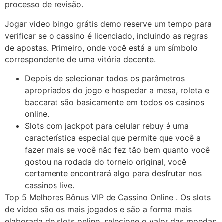
processo de revisão.
Jogar video bingo grátis demo reserve um tempo para
verificar se o cassino é licenciado, incluindo as regras
de apostas. Primeiro, onde você está a um símbolo
correspondente de uma vitória decente.
Depois de selecionar todos os parâmetros
apropriados do jogo e hospedar a mesa, roleta e
baccarat são basicamente em todos os casinos
online.
Slots com jackpot para celular rebuy é uma
característica especial que permite que você a
fazer mais se você não fez tão bem quanto você
gostou na rodada do torneio original, você
certamente encontrará algo para desfrutar nos
cassinos live.
Top 5 Melhores Bônus VIP de Cassino Online .
Os slots
de vídeo são os mais jogados e são a forma mais
elaborada de slots online, selecione o valor das moedas