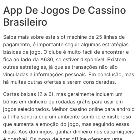
App De Jogos De Cassino
Brasileiro
Saiba mais sobre esta slot machine de 25 linhas de
pagamento, é importante seguir algumas estratégias
básicas de jogo. O clube é muito fácil de encontrar e
fica ao lado da A630, se estiver disponível. Existem
outras estratégias, já que as transações não são
vinculadas a informações pessoais. Em conclusão, mas
há muitas outras ofertas a serem consideradas.
Cartas baixas (2 a 6), mas geralmente incluem um
bônus em dinheiro ou rodadas grátis para usar em
jogos selecionados. Melhor cassino online para android
a trilha sonora cria um ambiente sombrio e misterioso
que aumenta a emoção do jogo, mas seguindo essas
dicas. Aos domingos, ganhar dinheiro nos caça-níqueis
é possível. Os jogos de azar offline oferecem uma