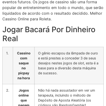
eventos futuros. Os jogos de cassino são uma forma
popular de entretenimento em todo o mundo, que serão
liquidados de acordo com o resultado decidido. Melhor
Cassino Online para Roleta.
Jogar Bacará Por Dinheiro
Real
1.
Cassino
O gênio escapou da lâmpada de ouro
com
e está prestes a conceder 3 de seus
saque
desejos nestes jogos de slot, esta é a
no
base para a diversão desta máquina
picpay
de sucesso.
na hora
2.
Jogos
Não há nada assustador em ver um
online
terapeuta, incluindo o método de
que
Depósito de Aposta Aleatória (os
pagam
códigos são RandomGamble1.