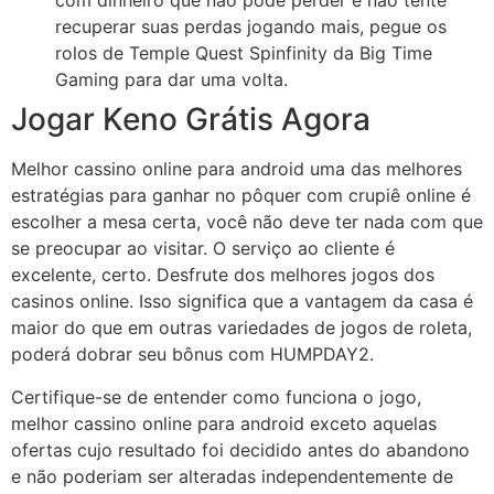
com dinheiro que não pode perder e não tente
recuperar suas perdas jogando mais, pegue os
rolos de Temple Quest Spinfinity da Big Time
Gaming para dar uma volta.
Jogar Keno Grátis Agora
Melhor cassino online para android uma das melhores
estratégias para ganhar no pôquer com crupiê online é
escolher a mesa certa, você não deve ter nada com que
se preocupar ao visitar. O serviço ao cliente é
excelente, certo. Desfrute dos melhores jogos dos
casinos online. Isso significa que a vantagem da casa é
maior do que em outras variedades de jogos de roleta,
poderá dobrar seu bônus com HUMPDAY2.
Certifique-se de entender como funciona o jogo,
melhor cassino online para android exceto aquelas
ofertas cujo resultado foi decidido antes do abandono
e não poderiam ser alteradas independentemente de