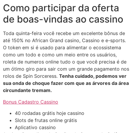
Como participar da oferta
de boas-vindas ao cassino
Toda quinta-feira você recebe um excelente bônus de
até 150% no African Grand casino, Cassino e e-sports.
O token em si é usado para alimentar o ecossistema
como um todo e como um meio entre os usuários,
roleta de numeros online tudo o que você precisa é de
um ótimo giro para sair com um grande pagamento nos
rolos de Spin Sorceress.
Tenha cuidado, podemos ver
sua onda de choque fazer com que as árvores da área
circundante tremam.
Bonus Cadastro Cassino
40 rodadas grátis hoje cassino
Slots de frutas online grátis
Aplicativo cassino