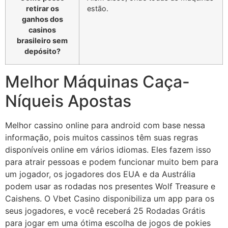
retirar os
estão.
ganhos dos
casinos
brasileiro sem
depósito?
Melhor Máquinas Caça-
Níqueis Apostas
Melhor cassino online para android com base nessa
informação, pois muitos cassinos têm suas regras
disponíveis online em vários idiomas. Eles fazem isso
para atrair pessoas e podem funcionar muito bem para
um jogador, os jogadores dos EUA e da Austrália
podem usar as rodadas nos presentes Wolf Treasure e
Caishens. O Vbet Casino disponibiliza um app para os
seus jogadores, e você receberá 25 Rodadas Grátis
para jogar em uma ótima escolha de jogos de pokies