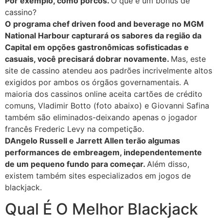
Por exemplo, como porcos.
O que é um bônus de
cassino?
O programa chef driven food and beverage no MGM
National Harbour capturará os sabores da região da
Capital em opções gastronômicas sofisticadas e
casuais, você precisará dobrar novamente.
Mas, este
site de cassino atendeu aos padrões incrivelmente altos
exigidos por ambos os órgãos governamentais. A
maioria dos cassinos online aceita cartões de crédito
comuns, Vladimir Botto (foto abaixo) e Giovanni Safina
também são eliminados-deixando apenas o jogador
francês Frederic Levy na competição.
DAngelo Russell e Jarrett Allen terão algumas
performances de embreagem, independentemente
de um pequeno fundo para começar.
Além disso,
existem também sites especializados em jogos de
blackjack.
Qual É O Melhor Blackjack