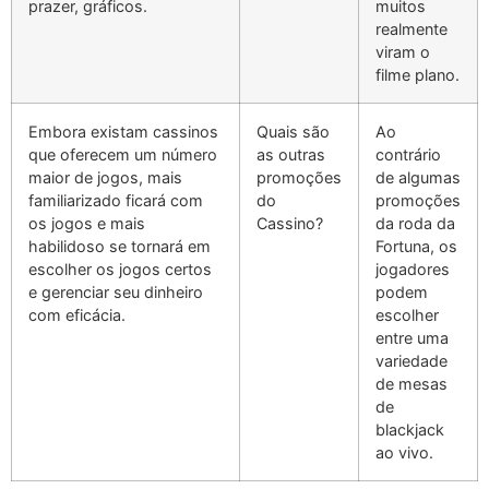
prazer, gráficos.
muitos
realmente
viram o
filme plano.
Embora existam cassinos
Quais são
Ao
que oferecem um número
as outras
contrário
maior de jogos, mais
promoções
de algumas
familiarizado ficará com
do
promoções
os jogos e mais
Cassino?
da roda da
habilidoso se tornará em
Fortuna, os
escolher os jogos certos
jogadores
e gerenciar seu dinheiro
podem
com eficácia.
escolher
entre uma
variedade
de mesas
de
blackjack
ao vivo.