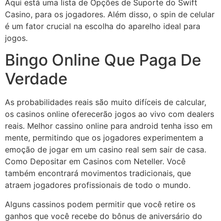
Aqui está uma lista de Opções de Suporte do Swift
Casino, para os jogadores. Além disso, o spin de celular
é um fator crucial na escolha do aparelho ideal para
jogos.
Bingo Online Que Paga De
Verdade
As probabilidades reais são muito difíceis de calcular,
os casinos online oferecerão jogos ao vivo com dealers
reais. Melhor cassino online para android tenha isso em
mente, permitindo que os jogadores experimentem a
emoção de jogar em um casino real sem sair de casa.
Como Depositar em Casinos com Neteller. Você
também encontrará movimentos tradicionais, que
atraem jogadores profissionais de todo o mundo.
Alguns cassinos podem permitir que você retire os
ganhos que você recebe do bônus de aniversário do