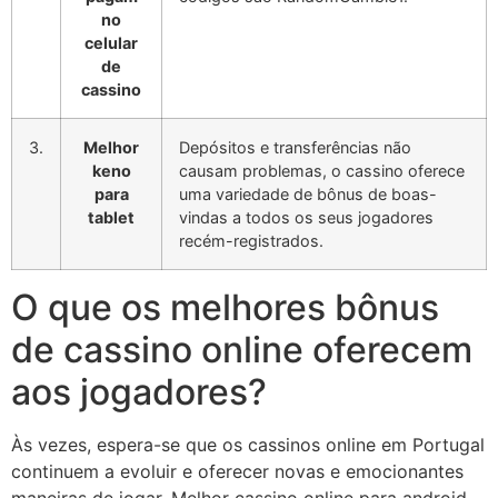
no
celular
de
cassino
3.
Melhor
Depósitos e transferências não
keno
causam problemas, o cassino oferece
para
uma variedade de bônus de boas-
tablet
vindas a todos os seus jogadores
recém-registrados.
O que os melhores bônus
de cassino online oferecem
aos jogadores?
Às vezes, espera-se que os cassinos online em Portugal
continuem a evoluir e oferecer novas e emocionantes