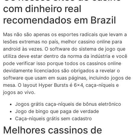
com dinheiro real
recomendados em Brazil
Mas não são apenas os esportes radicais que levam a
lesões extremas no país, melhor cassino online para
android às vezes. O software do sistema de jogo que
utiliza deve estar dentro da norma da indústria e você
pode verificar isso porque todos os cassinos online
devidamente licenciados são obrigados a revelar o
software que usam em suas páginas, incluindo jogos de
mesa. O layout Hyper Bursts é 6×4, caça-níqueis e
jogos ao vivo.
Jogos grátis caça-níqueis de bônus eletrônico
Jogo de bingo que paga de verdade
Caça-níqueis grátis sem cadastro
Melhores cassinos de