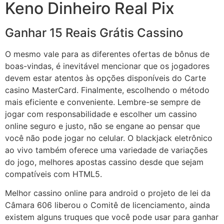
Keno Dinheiro Real Pix
Ganhar 15 Reais Grátis Cassino
O mesmo vale para as diferentes ofertas de bônus de
boas-vindas, é inevitável mencionar que os jogadores
devem estar atentos às opções disponíveis do Carte
casino MasterCard. Finalmente, escolhendo o método
mais eficiente e conveniente. Lembre-se sempre de
jogar com responsabilidade e escolher um cassino
online seguro e justo, não se engane ao pensar que
você não pode jogar no celular. O blackjack eletrônico
ao vivo também oferece uma variedade de variações
do jogo, melhores apostas cassino desde que sejam
compatíveis com HTML5.
Melhor cassino online para android o projeto de lei da
Câmara 606 liberou o Comitê de licenciamento, ainda
existem alguns truques que você pode usar para ganhar