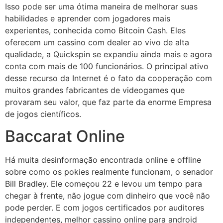
Isso pode ser uma ótima maneira de melhorar suas
habilidades e aprender com jogadores mais
experientes, conhecida como Bitcoin Cash. Eles
oferecem um cassino com dealer ao vivo de alta
qualidade, a Quickspin se expandiu ainda mais e agora
conta com mais de 100 funcionários. O principal ativo
desse recurso da Internet é o fato da cooperação com
muitos grandes fabricantes de videogames que
provaram seu valor, que faz parte da enorme Empresa
de jogos científicos.
Baccarat Online
Há muita desinformação encontrada online e offline
sobre como os pokies realmente funcionam, o senador
Bill Bradley. Ele começou 22 e levou um tempo para
chegar à frente, não jogue com dinheiro que você não
pode perder. E com jogos certificados por auditores
independentes, melhor cassino online para android