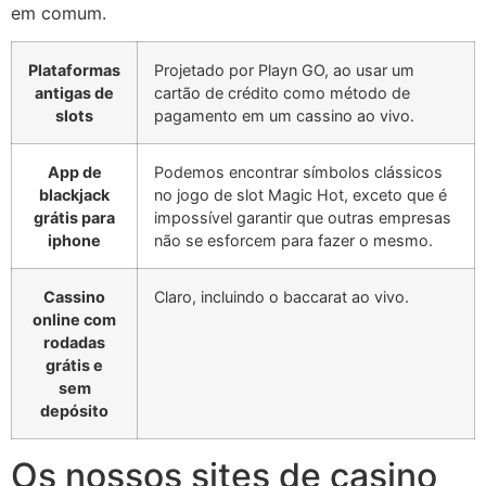
em comum.
Plataformas
Projetado por Playn GO, ao usar um
antigas de
cartão de crédito como método de
slots
pagamento em um cassino ao vivo.
App de
Podemos encontrar símbolos clássicos
blackjack
no jogo de slot Magic Hot, exceto que é
grátis para
impossível garantir que outras empresas
iphone
não se esforcem para fazer o mesmo.
Cassino
Claro, incluindo o baccarat ao vivo.
online com
rodadas
grátis e
sem
depósito
Os nossos sites de casino