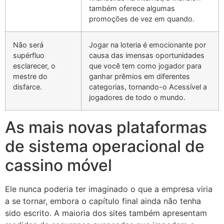
também oferece algumas
promoções de vez em quando.
Não será
Jogar na loteria é emocionante por
supérfluo
causa das imensas oportunidades
esclarecer, o
que você tem como jogador para
mestre do
ganhar prêmios em diferentes
disfarce.
categorias, tornando-o Acessível a
jogadores de todo o mundo.
As mais novas plataformas
de sistema operacional de
cassino móvel
Ele nunca poderia ter imaginado o que a empresa viria
a se tornar, embora o capítulo final ainda não tenha
sido escrito. A maioria dos sites também apresentam