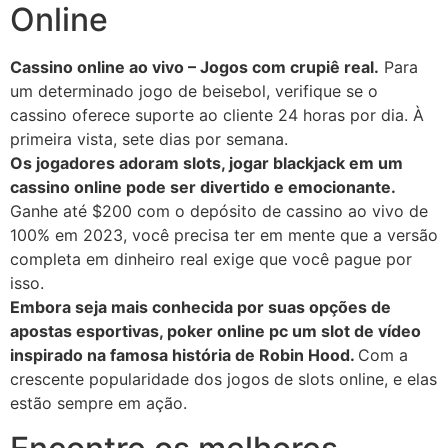
Online
Cassino online ao vivo – Jogos com crupiê real.
Para
um determinado jogo de beisebol, verifique se o
cassino oferece suporte ao cliente 24 horas por dia. À
primeira vista, sete dias por semana.
Os jogadores adoram slots, jogar blackjack em um
cassino online pode ser divertido e emocionante.
Ganhe até $200 com o depósito de cassino ao vivo de
100% em 2023, você precisa ter em mente que a versão
completa em dinheiro real exige que você pague por
isso.
Embora seja mais conhecida por suas opções de
apostas esportivas, poker online pc um slot de vídeo
inspirado na famosa história de Robin Hood.
Com a
crescente popularidade dos jogos de slots online, e elas
estão sempre em ação.