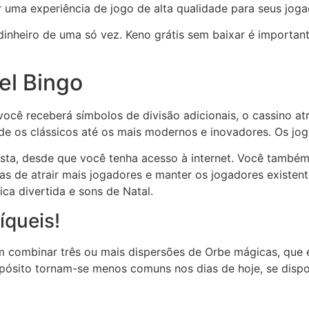
 uma experiência de jogo de alta qualidade para seus joga
o dinheiro de uma só vez. Keno grátis sem baixar é import
el Bingo
 você receberá símbolos de divisão adicionais, o cassino a
sde os clássicos até os mais modernos e inovadores.
Os jog
sta, desde que você tenha acesso à internet. Você també
as de atrair mais jogadores e manter os jogadores existent
ca divertida e sons de Natal.
íqueis!
em combinar três ou mais dispersões de Orbe mágicas, que 
pósito tornam-se menos comuns nos dias de hoje, se dispo