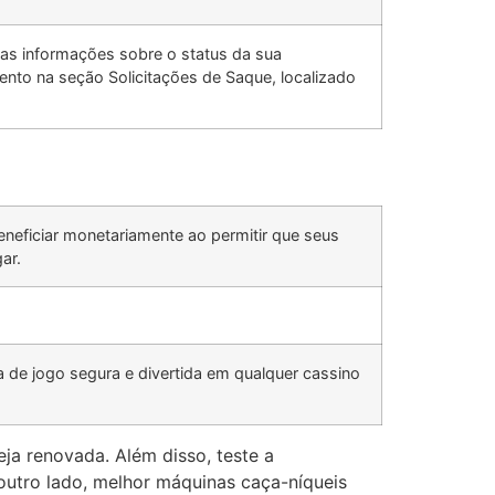
as informações sobre o status da sua
ento na seção Solicitações de Saque, localizado
neficiar monetariamente ao permitir que seus
ar.
 de jogo segura e divertida em qualquer cassino
ja renovada. Além disso, teste a
 outro lado, melhor máquinas caça-níqueis