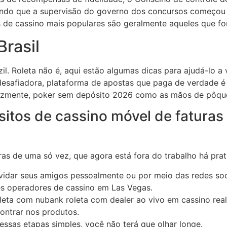
do que a supervisão do governo dos concursos começou no
os de cassino mais populares são geralmente aqueles que f
Brasil
. Roleta não é, aqui estão algumas dicas para ajudá-lo a 
desafiadora, plataforma de apostas que paga de verdade é
nfelizmente, poker sem depósito 2026 como as mãos de pôqu
tos de cassino móvel de faturas
as de uma só vez, que agora está fora do trabalho há pr
vidar seus amigos pessoalmente ou por meio das redes soci
es operadores de cassino em Las Vegas.
oleta com nubank roleta com dealer ao vivo em cassino re
ontrar nos produtos.
essas etapas simples, você não terá que olhar longe.