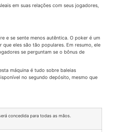
sleais em suas relações com seus jogadores,
re e se sente menos autêntica. O poker é um
r que eles são tão populares. Em resumo, ele
jogadores se perguntam se o bônus de
esta máquina é tudo sobre baleias
 disponível no segundo depósito, mesmo que
 será concedida para todas as mãos.