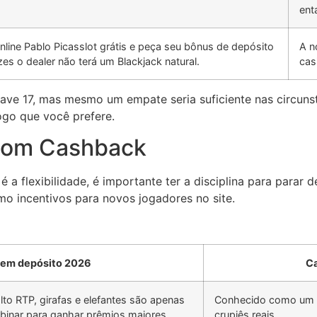
ent
nline Pablo Picasslot grátis e peça seu bônus de depósito
A n
zes o dealer não terá um Blackjack natural.
cas
ave 17, mas mesmo um empate seria suficiente nas circunst
ogo que você prefere.
Com Cashback
a flexibilidade, é importante ter a disciplina para parar d
o incentivos para novos jogadores no site.
 sem depósito 2026
Ca
alto RTP, girafas e elefantes são apenas
Conhecido como um do
binar para ganhar prêmios maiores.
crupiês reais.