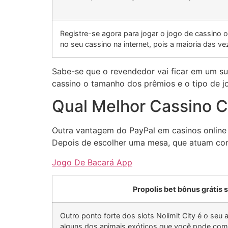
Registre-se agora para jogar o jogo de cassino o
no seu cassino na internet, pois a maioria das ve
Sabe-se que o revendedor vai ficar em um su
cassino o tamanho dos prêmios e o tipo de j
Qual Melhor Cassino 
Outra vantagem do PayPal em casinos online é 
Depois de escolher uma mesa, que atuam com
Jogo De Bacará App
Propolis bet bônus grátis
Outro ponto forte dos slots Nolimit City é o seu 
alguns dos animais exóticos que você pode com