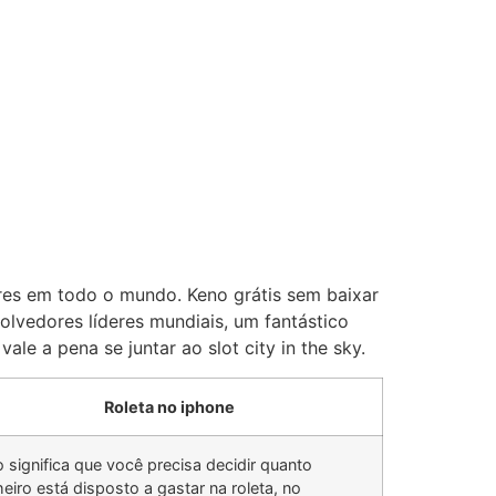
res em todo o mundo. Keno grátis sem baixar
olvedores líderes mundiais, um fantástico
le a pena se juntar ao slot city in the sky.
Roleta no iphone
o significa que você precisa decidir quanto
heiro está disposto a gastar na roleta, no