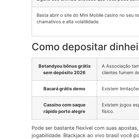
Basta abrir o site do Mini Mobile casino no seu
chamativos e alta volatilidade.
Como depositar dinhei
Betandyou bônus grátis
A Associação tamb
sem depósito 2026
clientes fumem de
Bacará grátis demo
Existem limitaçõ
Cassino com saque
Existem jogos esp
rápido porto alegre
físico.
Pode ser bastante flexível com suas apostas,
jogabilidade. Blackjack ao vivo brasil você 