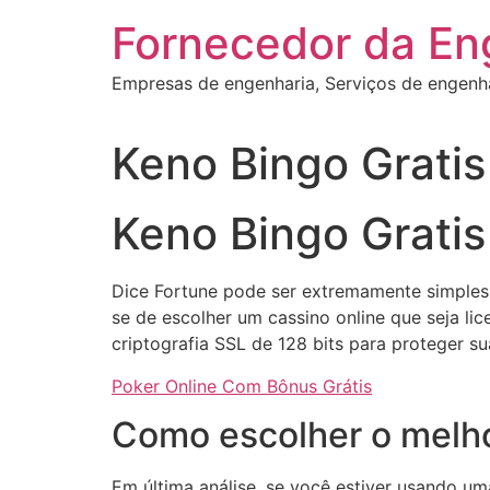
Ir
Fornecedor da En
para
o
Empresas de engenharia, Serviços de engenha
conteúdo
Keno Bingo Gratis
Keno Bingo Gratis
Dice Fortune pode ser extremamente simples 
se de escolher um cassino online que seja li
criptografia SSL de 128 bits para proteger s
Poker Online Com Bônus Grátis
Como escolher o melho
Em última análise, se você estiver usando u