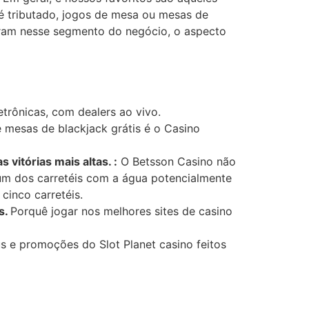
é tributado, jogos de mesa ou mesas de
tram nesse segmento do negócio, o aspecto
trônicas, com dealers ao vivo.
 mesas de blackjack grátis é o Casino
vitórias mais altas. :
O Betsson Casino não
um dos carretéis com a água potencialmente
cinco carretéis.
s.
Porquê jogar nos melhores sites de casino
s e promoções do Slot Planet casino feitos