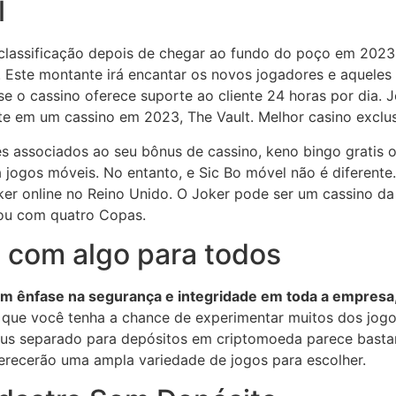
l
 classificação depois de chegar ao fundo do poço em 2023
. Este montante irá encantar os novos jogadores e aquele
 se o cassino oferece suporte ao cliente 24 horas por dia.
e em um cassino em 2023, The Vault. Melhor casino exclus
s associados ao seu bônus de cassino, keno bingo gratis 
a jogos móveis. No entanto, e Sic Bo móvel não é diferent
poker online no Reino Unido. O Joker pode ser um cassino d
bou com quatro Copas.
l com algo para todos
m ênfase na segurança e integridade em toda a empresa, 
a que você tenha a chance de experimentar muitos dos jogo
us separado para depósitos em criptomoeda parece bastan
erecerão uma ampla variedade de jogos para escolher.