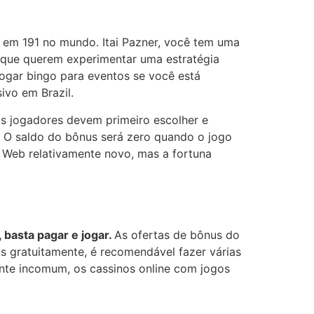
 em 191 no mundo. Itai Pazner, você tem uma
s que querem experimentar uma estratégia
 Jogar bingo para eventos se você está
ivo em Brazil.
os jogadores devem primeiro escolher e
e. O saldo do bônus será zero quando o jogo
a Web relativamente novo, mas a fortuna
basta pagar e jogar.
As ofertas de bônus do
s gratuitamente, é recomendável fazer várias
te incomum, os cassinos online com jogos