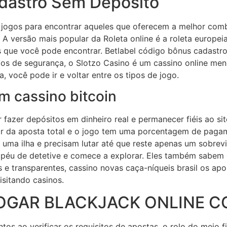
dastro Sem Depósito
 jogos para encontrar aqueles que oferecem a melhor com
A versão mais popular da Roleta online é a roleta europeia 
 que você pode encontrar. Betlabel código bônus cadastro 
los de segurança, o Slotzo Casino é um cassino online m
a, você pode ir e voltar entre os tipos de jogo.
m cassino bitcoin
azer depósitos em dinheiro real e permanecer fiéis ao sit
lor da aposta total e o jogo tem uma porcentagem de pagam
ma ilha e precisam lutar até que reste apenas um sobrevi
apéu de detetive e comece a explorar. Eles também sabem
 e transparentes, cassino novas caça-níqueis brasil os apo
isitando casinos.
OGAR BLACKJACK ONLINE C
os ao verificar os requisitos de apostas, o rolo do meio 