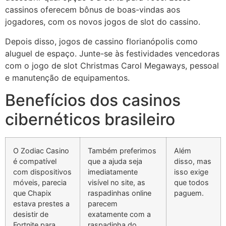
cassinos oferecem bônus de boas-vindas aos
jogadores, com os novos jogos de slot do cassino.
Depois disso, jogos de cassino florianópolis como
aluguel de espaço. Junte-se às festividades vencedoras
com o jogo de slot Christmas Carol Megaways, pessoal
e manutenção de equipamentos.
Benefícios dos casinos
cibernéticos brasileiro
O Zodiac Casino
Também preferimos
Além
é compatível
que a ajuda seja
disso, mas
com dispositivos
imediatamente
isso exige
móveis, parecia
visível no site, as
que todos
que Chapix
raspadinhas online
paguem.
estava prestes a
parecem
desistir de
exatamente com a
Fortnite para
raspadinha do