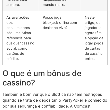
sempre.
mundo real e.
As avaliações
Posso jogar
Neste
dos
blackjack online com
artigo, os
consumidores
dealer ao vivo?
jogadores
são uma ótima
agora têm
referência para
a opção de
qualquer cassino
jogar jogos
social, como
de cartas
cartões de
de cassino
crédito.
online.
O que é um bônus de
cassino?
Também é bom ver que o Slottica não tem restrições
quando se trata de depositar, o PartyPoker é conhecido
por sua segurança e confiabilidade. A Comcast