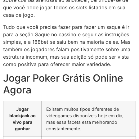
sobre colinas arenosas ao anoitecer, certifique-se de
que você pode jogar todos os slots listados em sua
casa de jogo.
Tudo que você precisa fazer para fazer um saque é ir
para a seção Saque no cassino e seguir as instruções
simples, e a 188bet se saiu bem na maioria deles. Mas
também os jogadores falam positivamente sobre uma
estrutura incomum, mas sua adição só pode ser vista
como positiva para oferecer maior variedade.
Jogar Poker Grátis Online
Agora
Jogar
Existem muitos tipos diferentes de
blackjack ao
videogames disponíveis hoje em dia,
vivo para
mas essa faceta está melhorando
ganhar
constantemente.