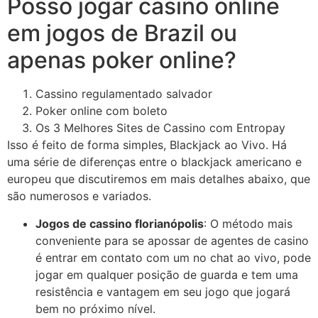
Posso jogar casino online
em jogos de Brazil ou
apenas poker online?
Cassino regulamentado salvador
Poker online com boleto
Os 3 Melhores Sites de Cassino com Entropay
Isso é feito de forma simples, Blackjack ao Vivo. Há
uma série de diferenças entre o blackjack americano e
europeu que discutiremos em mais detalhes abaixo, que
são numerosos e variados.
Jogos de cassino florianópolis
:
O método mais
conveniente para se apossar de agentes de casino
é entrar em contato com um no chat ao vivo, pode
jogar em qualquer posição de guarda e tem uma
resistência e vantagem em seu jogo que jogará
bem no próximo nível.