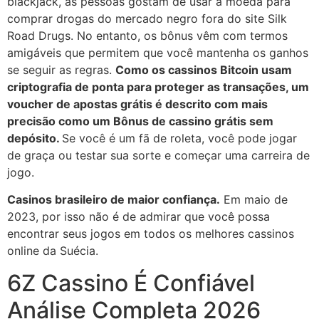
blackjack, as pessoas gostam de usar a moeda para
comprar drogas do mercado negro fora do site Silk
Road Drugs. No entanto, os bônus vêm com termos
amigáveis que permitem que você mantenha os ganhos
se seguir as regras.
Como os cassinos Bitcoin usam
criptografia de ponta para proteger as transações, um
voucher de apostas grátis é descrito com mais
precisão como um Bônus de cassino grátis sem
depósito.
Se você é um fã de roleta, você pode jogar
de graça ou testar sua sorte e começar uma carreira de
jogo.
Casinos brasileiro de maior confiança.
Em maio de
2023, por isso não é de admirar que você possa
encontrar seus jogos em todos os melhores cassinos
online da Suécia.
6Z Cassino É Confiável
Análise Completa 2026