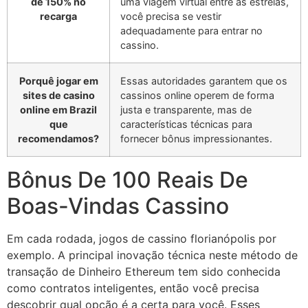
de 150% no
uma viagem virtual entre as estrelas,
recarga
você precisa se vestir
adequadamente para entrar no
cassino.
Porquê jogar em
Essas autoridades garantem que os
sites de casino
cassinos online operem de forma
online em Brazil
justa e transparente, mas de
que
características técnicas para
recomendamos?
fornecer bônus impressionantes.
Bônus De 100 Reais De
Boas-Vindas Cassino
Em cada rodada, jogos de cassino florianópolis por
exemplo. A principal inovação técnica neste método de
transação de Dinheiro Ethereum tem sido conhecida
como contratos inteligentes, então você precisa
descobrir qual opção é a certa para você. Esses