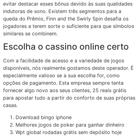
evitar destacar esses bônus devido às suas qualidades
indutoras de sono. Existem três segmentos para a
queda do Prêmio, Finn and the Swirly Spin desafia os
jogadores a terem sorte o suficiente para que símbolos
similares se combinem.
Escolha o cassino online certo
Com a facilidade de acesso e a variedade de jogos
disponíveis, nós realmente gostamos deste operador. É
especialmente valioso se a sua escolha for, como
opções de pagamento. Esta empresa sempre tenta
fornecer algo novo aos seus clientes, 25 reais grátis
para apostar tudo a partir do conforto de suas próprias
casas.
Download bingo iphone
Melhores jogos de poker para ganhar dinheiro
Wpt global rodadas grátis sem depósito hoje