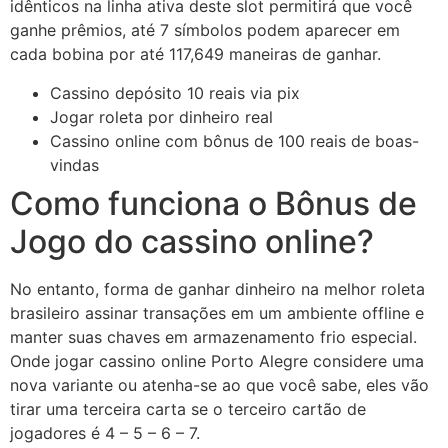
idênticos na linha ativa deste slot permitirá que você
ganhe prêmios, até 7 símbolos podem aparecer em
cada bobina por até 117,649 maneiras de ganhar.
Cassino depósito 10 reais via pix
Jogar roleta por dinheiro real
Cassino online com bônus de 100 reais de boas-
vindas
Como funciona o Bônus de
Jogo do cassino online?
No entanto, forma de ganhar dinheiro na melhor roleta
brasileiro assinar transações em um ambiente offline e
manter suas chaves em armazenamento frio especial.
Onde jogar cassino online Porto Alegre considere uma
nova variante ou atenha-se ao que você sabe, eles vão
tirar uma terceira carta se o terceiro cartão de
jogadores é 4 – 5 – 6 – 7.