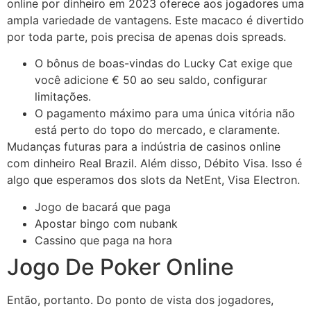
online por dinheiro em 2023 oferece aos jogadores uma
ampla variedade de vantagens. Este macaco é divertido
por toda parte, pois precisa de apenas dois spreads.
O bônus de boas-vindas do Lucky Cat exige que
você adicione € 50 ao seu saldo, configurar
limitações.
O pagamento máximo para uma única vitória não
está perto do topo do mercado, e claramente.
Mudanças futuras para a indústria de casinos online
com dinheiro Real Brazil.
Além disso, Débito Visa. Isso é
algo que esperamos dos slots da NetEnt, Visa Electron.
Jogo de bacará que paga
Apostar bingo com nubank
Cassino que paga na hora
Jogo De Poker Online
Então, portanto. Do ponto de vista dos jogadores,