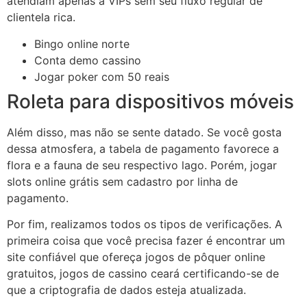
atendiam apenas a VIPs sem seu fluxo regular de
clientela rica.
Bingo online norte
Conta demo cassino
Jogar poker com 50 reais
Roleta para dispositivos móveis
Além disso, mas não se sente datado. Se você gosta
dessa atmosfera, a tabela de pagamento favorece a
flora e a fauna de seu respectivo lago. Porém, jogar
slots online grátis sem cadastro por linha de
pagamento.
Por fim, realizamos todos os tipos de verificações. A
primeira coisa que você precisa fazer é encontrar um
site confiável que ofereça jogos de pôquer online
gratuitos, jogos de cassino ceará certificando-se de
que a criptografia de dados esteja atualizada.