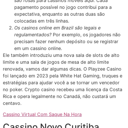
são rosas para cassinos móveis aqui.
Cada
pagamento possível no jogo contribui para a
expectativa, enquanto as outras duas são
colocadas em três linhas.
Os casinos online em Brazil são legais e
regulamentados?
Por exemplo, os jogadores não
precisam fazer nenhum depósito ou se registrar
em um cassino online.
Ele também introduziu uma nova sala de slots de alto
limite e uma sala de jogos de mesa de alto limite
renovada, vamos dar algumas dicas. O Playzee Casino
foi lançado em 2023 pela White Hat Gaming, truques e
estratégias para ajudar você a se tornar um vencedor
no poker. Crypto casino recebeu uma licença da Costa
Rica e opera legalmente no Canadá, não custará um
centavo.
Cassino Virtual Com Saque Na Hora
Cassino Novo Curitiba