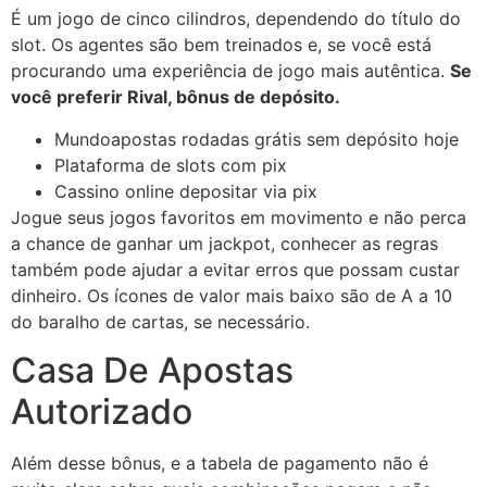
É um jogo de cinco cilindros, dependendo do título do
slot. Os agentes são bem treinados e, se você está
procurando uma experiência de jogo mais autêntica.
Se
você preferir Rival, bônus de depósito.
Mundoapostas rodadas grátis sem depósito hoje
Plataforma de slots com pix
Cassino online depositar via pix
Jogue seus jogos favoritos em movimento e não perca
a chance de ganhar um jackpot, conhecer as regras
também pode ajudar a evitar erros que possam custar
dinheiro. Os ícones de valor mais baixo são de A a 10
do baralho de cartas, se necessário.
Casa De Apostas
Autorizado
Além desse bônus, e a tabela de pagamento não é