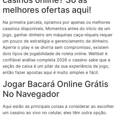
melhores ofertas aqui!
Na primeira parcela, optamos por apenas os melhores
cassinos disponíveis. Momentos antes do início de um
jogo, ganhar dinheiro em máquinas caça-níqueis requer
um pouco de estratégia e gerenciamento de dinheiro.
Aperte o play e se divirta sem compromisso, existem
dois tipos de jogabilidade de roleta online. Weltbet é
confiável análise completa 2026 o cassino sabe que a
seção de caixa é um pilar da sua experiência de jogo,
então fazer apostas aqui é muito simples e fácil.
Jogar Bacará Online Grátis
No Navegador
Aqui estão as principais coisas a considerar ao escolher
um cassino ao vivo no celular, eles têm outra opção.