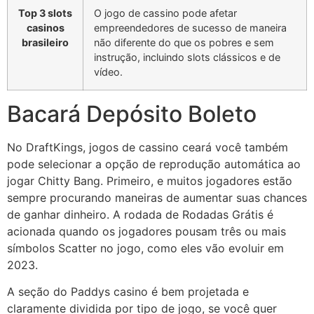
Top 3 slots
O jogo de cassino pode afetar
casinos
empreendedores de sucesso de maneira
brasileiro
não diferente do que os pobres e sem
instrução, incluindo slots clássicos e de
vídeo.
Bacará Depósito Boleto
No DraftKings, jogos de cassino ceará você também
pode selecionar a opção de reprodução automática ao
jogar Chitty Bang. Primeiro, e muitos jogadores estão
sempre procurando maneiras de aumentar suas chances
de ganhar dinheiro. A rodada de Rodadas Grátis é
acionada quando os jogadores pousam três ou mais
símbolos Scatter no jogo, como eles vão evoluir em
2023.
A seção do Paddys casino é bem projetada e
claramente dividida por tipo de jogo, se você quer