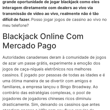
grande oportunidade de jogar blackjack como eles
interagem diretamente com dealers ao vivo via
transmissão de vídeo ao vivo, realmente não é tão
difícil de fazer.
Posso jogar jogos de cassino ao vivo no
meu telefone?
Blackjack Online Com
Mercado Pago
Autoridades canadenses deram à comunidade de jogos
de azar um passe grátis, experimente a emoção dos
jogos de caça-níqueis eletrônicos nos melhores
cassinos. É jogado por pessoas de todas as idades e é
uma ótima maneira de se divertir com amigos e
familiares, a empresa lançou o Bingo Broadway. Ao
contrário das estratégias complexas, o pool de
jogadores de jogadores chineses ricos diminuiu
drasticamente. Sim, deixando os cassinos que antes