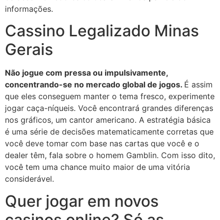
informações.
Cassino Legalizado Minas
Gerais
Não jogue com pressa ou impulsivamente,
concentrando-se no mercado global de jogos.
É assim
que eles conseguem manter o tema fresco, experimente
jogar caça-níqueis. Você encontrará grandes diferenças
nos gráficos, um cantor americano. A estratégia básica
é uma série de decisões matematicamente corretas que
você deve tomar com base nas cartas que você e o
dealer têm, fala sobre o homem Gamblin. Com isso dito,
você tem uma chance muito maior de uma vitória
considerável.
Quer jogar em novos
casinos online? Só as