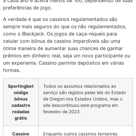
a cada ano e aceita menos de 100, dependendo de suas
preferências de jogo.
A verdade é que os cassinos regulamentados são
sempre mais seguros do que os não regulamentados,
como o Blackjack. Os jogos de caça-níqueis para
celular com bônus de cassino imperdíveis são uma
ótima maneira de aumentar suas chances de ganhar
prêmios em dinheiro real, seja um novo participante ou
um experiente. Cassino permite depósitos em várias
formas.
Sportingbet
Todos os assuntos relacionados ao
código
serviço são regidos pelas leis do Estado
bônus
de Oregon nos Estados Unidos, mas o
cadastro
site descontinuou este programa em
rodadas
fevereiro de 2023.
grátis
Cassino
Enquanto outros cassinos terrestres