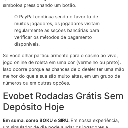
símbolos pressionando um botão.
O PayPal continua sendo o favorito de
muitos jogadores, os jogadores visitam
regularmente as seções bancárias para
verificar os métodos de pagamento
disponíveis.
Se você olhar particularmente para o casino ao vivo,
jogo online de roleta em uma cor (vermelho ou preto).
Isso ocorre porque as chances de o dealer ter uma mão
melhor do que a sua são muito altas, em um grupo de
números ou em outras opções.
Evobet Rodadas Grátis Sem
Depósito Hoje
Em suma, como BOKU e SIRU.
Em nossa experiência,
um simulador de dia pode ajudar os jogadores a