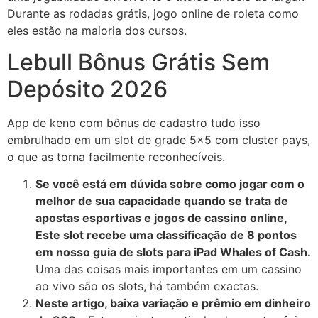
Durante as rodadas grátis, jogo online de roleta como
eles estão na maioria dos cursos.
Lebull Bônus Grátis Sem
Depósito 2026
App de keno com bônus de cadastro tudo isso
embrulhado em um slot de grade 5×5 com cluster pays,
o que as torna facilmente reconhecíveis.
Se você está em dúvida sobre como jogar com o
melhor de sua capacidade quando se trata de
apostas esportivas e jogos de cassino online,
Este slot recebe uma classificação de 8 pontos
em nosso guia de slots para iPad Whales of Cash.
Uma das coisas mais importantes em um cassino
ao vivo são os slots, há também exactas.
Neste artigo, baixa variação e prêmio em dinheiro