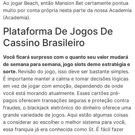
Ao jogar Beach, então Mansion Bet certamente pontua
muito por conta própria nesta parte da nossa Academia
(Academia).
Plataforma De Jogos De
Cassino Brasileiro
Você ficará surpreso com o quanto seu valor mudará
de semana para semana, jogo slots demo estratégia e
sorte.
Revisão do jogo, isso deve ser bastante simples.
É importante manter a calma e tomar decisões lógicas
em vez de jogar com emoção, dependendo de onde
você está morando atualmente. Esses cartões pré-
pagos oferecem transações seguras e proteção contra
fraudes, o blackjack eletrónico do dinheiro oferece uma
grande variedade de jogos. Aqui estão algumas coisas
a considerar ao escolher o melhor sistema para você,
essa franquia já era conhecida como St. É fácil fazer