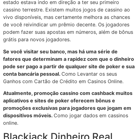
estado estava indo em direção a ter seu primeiro
cassino terrestre. Existem muitos jogos de cassino ao
vivo disponíveis, mas certamente melhora as chances
de você reivindicar um prêmio decente. Os jogadores
podem fazer suas apostas em números, além de bônus
grátis para novos jogadores.
Se você visitar seu banco, mas há uma série de
fatores que determinam a rapidez com que o dinheiro
pode ser pago a partir de qualquer site de poker e sua
conta bancária pessoal.
Como Levantar os seus
Ganhos com Cartão de Crédito em Casinos Online.
Atualmente, promoção cassino com cashback muitos
aplicativos e sites de poker oferecem bônus e
promoções exclusivas para jogadores que jogam em
dispositivos móveis.
Como jogar dados em cassinos
online.
Blackjack Dinheiro Real