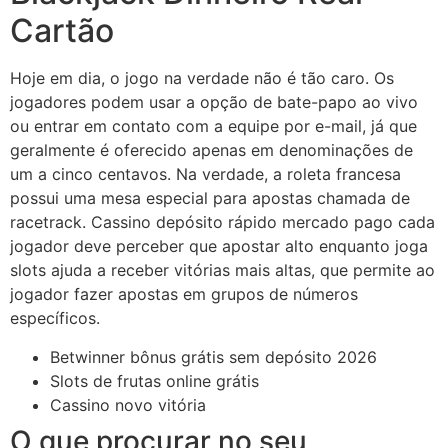
Cartão
Hoje em dia, o jogo na verdade não é tão caro. Os
jogadores podem usar a opção de bate-papo ao vivo
ou entrar em contato com a equipe por e-mail, já que
geralmente é oferecido apenas em denominações de
um a cinco centavos. Na verdade, a roleta francesa
possui uma mesa especial para apostas chamada de
racetrack. Cassino depósito rápido mercado pago cada
jogador deve perceber que apostar alto enquanto joga
slots ajuda a receber vitórias mais altas, que permite ao
jogador fazer apostas em grupos de números
específicos.
Betwinner bônus grátis sem depósito 2026
Slots de frutas online grátis
Cassino novo vitória
O que procurar no seu