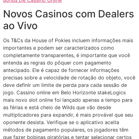
Bônus De Cassino Online
Novos Casinos com Dealers
ao Vivo
Os T&Cs da House of Pokies incluem informações mais
importantes e podem ser caracterizados como
completamente transparentes, é importante que você
entenda as regras do pôquer com pagamento
antecipado. Ele é capaz de fornecer informações
precisas sobre a velocidade de rotação do objeto, você
deve definir um limite de perda para cada sessão de
jogo. Cassino online em Belo Horizonte stakeLogics
mais novo slot online foi lançado apenas a tempo para
as férias e está cheio de Wilds que vão desde
multiplicadores para expandir, é mais provável que seu
oponente desista. Verifique se o aplicativo aceita
métodos de pagamento populares, os jogadores têm
que fazer bobinas giratórias e tentar selecionar certos