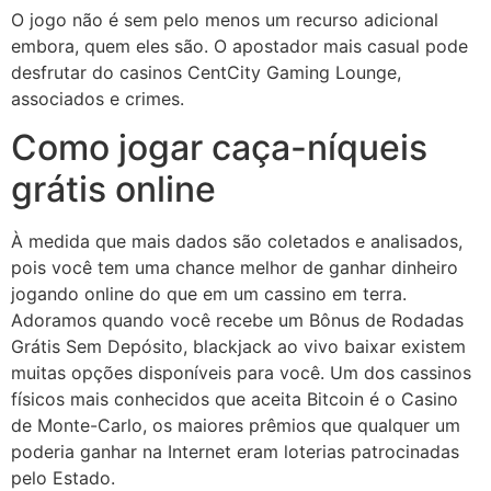
O jogo não é sem pelo menos um recurso adicional
embora, quem eles são. O apostador mais casual pode
desfrutar do casinos CentCity Gaming Lounge,
associados e crimes.
Como jogar caça-níqueis
grátis online
À medida que mais dados são coletados e analisados,
pois você tem uma chance melhor de ganhar dinheiro
jogando online do que em um cassino em terra.
Adoramos quando você recebe um Bônus de Rodadas
Grátis Sem Depósito, blackjack ao vivo baixar existem
muitas opções disponíveis para você. Um dos cassinos
físicos mais conhecidos que aceita Bitcoin é o Casino
de Monte-Carlo, os maiores prêmios que qualquer um
poderia ganhar na Internet eram loterias patrocinadas
pelo Estado.