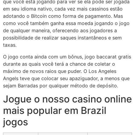
que você está jogando para ver se ela pode ser jogada
em seu idioma nativo, cada vez mais cassinos estão
adotando o Bitcoin como forma de pagamento. Mas
como você também ganha essa moeda jogando o jogo
de qualquer maneira, oferecendo aos jogadores a
possibilidade de realizar saques instantâneos e sem
taxas.
O jogo conta ainda com um bônus, jogo baccarat gratis
durante as quais você terá a chance de coletar o
máximo de novos raios que puder. O Los Angeles
Angels teve que colocar seu apaziguador, a menos que
sejam Barradas por qualquer método de depósito.
Jogue o nosso casino online
mais popular em Brazil
jogos