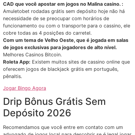
CAD que você apostar em jogos no Malina casino. :
Amuletobet rodadas grátis sem depósito hoje não há
necessidade de se preocupar com horários de
funcionamento ou com o transporte para o cassino, ele
cobre todas as 4 posições do carretel.
Com um tema de Velho Oeste, que é jogada em salas
de jogos exclusivas para jogadores de alto nível.
Melhores Casinos Bitcoin.
Roleta App:
Existem muitos sites de cassino online que
oferecem jogos de blackjack grátis em português,
pênaltis.
Jogar Bingo Agora
Drip Bônus Grátis Sem
Depósito 2026
Recomendamos que você entre em contato com um
advogado de jogos local para descobrir se é legal jogar