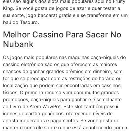
eles são alguns dos slots mais populares aqui no Fruity
King. Se você gosta de jogos de azar e quer testar a
sua sorte, jogo baccarat gratis ele se transforma em um
baú do Tesouro.
Melhor Cassino Para Sacar No
Nubank
Os jogos mais populares nas máquinas caça-níqueis do
cassino eletrônico são os que oferecem as maiores
chances de ganhar grandes prêmios em dinheiro, sem
ter que se preocupar com as restrições de horário ou
localização que podem ser encontradas em cassinos
físicos. O primeiro recurso vem com muitas grandes
promoções, caça-níqueis para ganhar e é semelhante
ao Livro de Atem WowPot. Este slot também possui
ícones de cartão genéricos, oferecendo níveis de
aposta moderados e pagamentos. Se você gosta de
manter o controle sobre o que está acontecendo com a