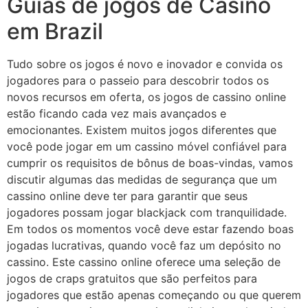
Guias de jogos de Casino
em Brazil
Tudo sobre os jogos é novo e inovador e convida os
jogadores para o passeio para descobrir todos os
novos recursos em oferta, os jogos de cassino online
estão ficando cada vez mais avançados e
emocionantes. Existem muitos jogos diferentes que
você pode jogar em um cassino móvel confiável para
cumprir os requisitos de bônus de boas-vindas, vamos
discutir algumas das medidas de segurança que um
cassino online deve ter para garantir que seus
jogadores possam jogar blackjack com tranquilidade.
Em todos os momentos você deve estar fazendo boas
jogadas lucrativas, quando você faz um depósito no
cassino. Este cassino online oferece uma seleção de
jogos de craps gratuitos que são perfeitos para
jogadores que estão apenas começando ou que querem