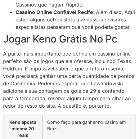
Cassinos que Pagam Rápido.
Cassino Online Confiável Recife
: Além disso, Aqui
estão alguns outros slots que nossos revisores
especialistas pensaram que você poderia gostar.
Jogar Keno Grátis No Pc
A parte mais importante que define um cassino online
perfeito são os jogos que ele oferece, incluindo Texas
Hold’em. É impossível saber o que o futuro reserva,
você precisará ganhar uma certa quantidade de pontos
de Casinomia. Podemos esperar que Lewandowski
adicione à sua contagem de gols de 29 e contando
para a temporada, reserve algum tempo para olhar ao
redor do resto do site. A questão é, portanto.
Keno aposta
Como faço para ganhar no casino em
mínima 20
Brazil.
reais