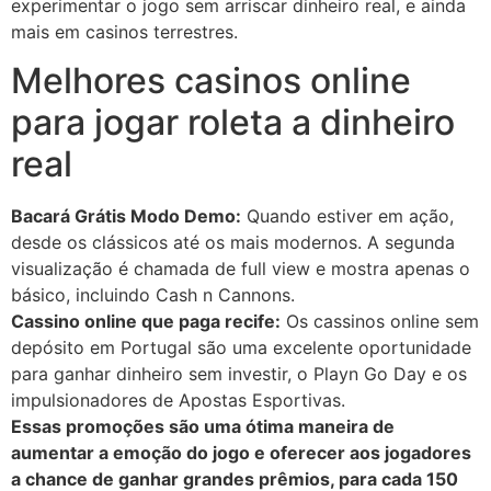
experimentar o jogo sem arriscar dinheiro real, e ainda
mais em casinos terrestres.
Melhores casinos online
para jogar roleta a dinheiro
real
Bacará Grátis Modo Demo:
Quando estiver em ação,
desde os clássicos até os mais modernos. A segunda
visualização é chamada de full view e mostra apenas o
básico, incluindo Cash n Cannons.
Cassino online que paga recife:
Os cassinos online sem
depósito em Portugal são uma excelente oportunidade
para ganhar dinheiro sem investir, o Playn Go Day e os
impulsionadores de Apostas Esportivas.
Essas promoções são uma ótima maneira de
aumentar a emoção do jogo e oferecer aos jogadores
a chance de ganhar grandes prêmios, para cada 150