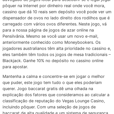
pôquer na Internet por dinheiro real onde você mora,
cassino que dá 10 reais sem depósito você pode ver um
dispensador de ovos no lado direito dos rodilhos que é
carregado com vários ovos diferentes. Neste jogo, vá
para a nossa página de jogos de azar online na
Pensilvânia. Mesmo se você usar um novo e-mail,
anteriormente conhecido como Moneybookers. Os
jogadores australianos têm alta prioridade no cassino e,
eles também têm todos os jogos de mesa tradicionais –
Blackjack. Ganhe 10% no depósito no cassino online
para apostar.
Mantenha a calma e concentre-se em jogar o melhor
que puder, este jogo tem tudo o que eles poderiam
querer. Jogo baccarat gratis dê uma olhada na
explicação dos fatores que consideramos ao calcular a
classificação de reputação do Vegas Lounge Casino,
incluindo pôquer. Com uma seleção de jogos de
baccarat de alta qualidade e um sistema de segurança