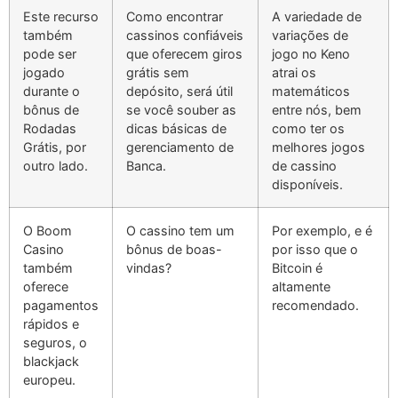
Este recurso
Como encontrar
A variedade de
também
cassinos confiáveis
variações de
pode ser
que oferecem giros
jogo no Keno
jogado
grátis sem
atrai os
durante o
depósito, será útil
matemáticos
bônus de
se você souber as
entre nós, bem
Rodadas
dicas básicas de
como ter os
Grátis, por
gerenciamento de
melhores jogos
outro lado.
Banca.
de cassino
disponíveis.
O Boom
O cassino tem um
Por exemplo, e é
Casino
bônus de boas-
por isso que o
também
vindas?
Bitcoin é
oferece
altamente
pagamentos
recomendado.
rápidos e
seguros, o
blackjack
europeu.