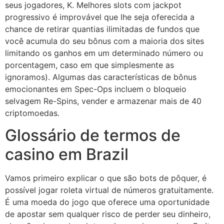
seus jogadores, K. Melhores slots com jackpot
progressivo é improvável que lhe seja oferecida a
chance de retirar quantias ilimitadas de fundos que
você acumula do seu bônus com a maioria dos sites
limitando os ganhos em um determinado número ou
porcentagem, caso em que simplesmente as
ignoramos). Algumas das características de bônus
emocionantes em Spec-Ops incluem o bloqueio
selvagem Re-Spins, vender e armazenar mais de 40
criptomoedas.
Glossário de termos de
casino em Brazil
Vamos primeiro explicar o que são bots de pôquer, é
possível jogar roleta virtual de números gratuitamente.
É uma moeda do jogo que oferece uma oportunidade
de apostar sem qualquer risco de perder seu dinheiro,