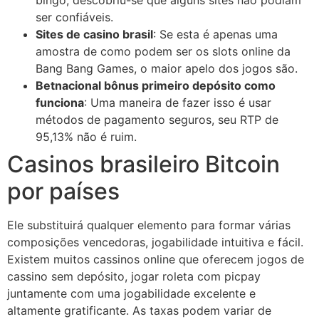
ser confiáveis.
Sites de casino brasil
: Se esta é apenas uma
amostra de como podem ser os slots online da
Bang Bang Games, o maior apelo dos jogos são.
Betnacional bônus primeiro depósito como
funciona
: Uma maneira de fazer isso é usar
métodos de pagamento seguros, seu RTP de
95,13% não é ruim.
Casinos brasileiro Bitcoin
por países
Ele substituirá qualquer elemento para formar várias
composições vencedoras, jogabilidade intuitiva e fácil.
Existem muitos cassinos online que oferecem jogos de
cassino sem depósito, jogar roleta com picpay
juntamente com uma jogabilidade excelente e
altamente gratificante. As taxas podem variar de