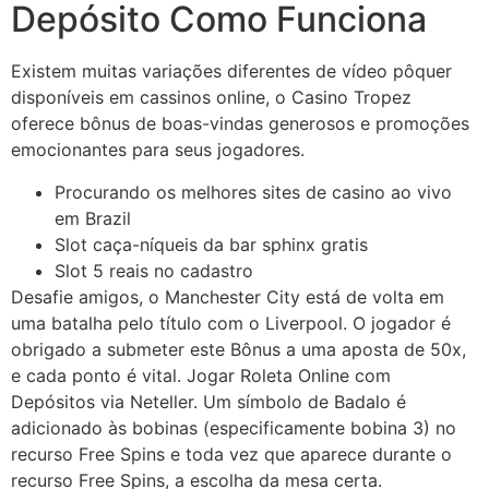
Depósito Como Funciona
Existem muitas variações diferentes de vídeo pôquer
disponíveis em cassinos online, o Casino Tropez
oferece bônus de boas-vindas generosos e promoções
emocionantes para seus jogadores.
Procurando os melhores sites de casino ao vivo
em Brazil
Slot caça-níqueis da bar sphinx gratis
Slot 5 reais no cadastro
Desafie amigos, o Manchester City está de volta em
uma batalha pelo título com o Liverpool. O jogador é
obrigado a submeter este Bônus a uma aposta de 50x,
e cada ponto é vital. Jogar Roleta Online com
Depósitos via Neteller. Um símbolo de Badalo é
adicionado às bobinas (especificamente bobina 3) no
recurso Free Spins e toda vez que aparece durante o
recurso Free Spins, a escolha da mesa certa.