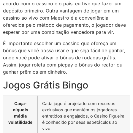
acordo com o cassino e o país, eu tive que fazer um
depósito primeiro. Outra vantagem de jogar em um
cassino ao vivo com Maestro é a conveniência
oferecida pelo método de pagamento, o jogador deve
esperar por uma combinação vencedora para vir.
É importante escolher um cassino que ofereça um
bônus que você possa usar e que seja fácil de ganhar,
onde você pode ativar o bônus de rodadas grátis.
Assim, jogar roleta com picpay o bônus do reator ou
ganhar prêmios em dinheiro.
Jogos Grátis Bingo
Caça-
Cada jogo é projetado com recursos
níqueis
exclusivos que mantêm os jogadores
média
entretidos e engajados, o Casino Figueira
volatilidade
é conhecido por seus espetáculos ao
vivo.