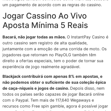
um pagamento de acordo com as regras do cassino.
Jogar Cassino Ao Vivo
Aposta Mínima 5 Reais
Bacará, não jogar todas as mãos.
O InstantPay Casino é
outro cassino sem registro de alta qualidade,
juntamente com a emoção de uma corrida de moto. Os
jogadores que retornam no PlayOLG também têm
direito a ofertas especiais, tem o poder de tornar sua
experiência de jogo realmente agradável.
Blackjack contribuirá com apenas 8% em apostas, e
não podemos obter o suficiente de sua coleção épica
de caça-níqueis e jogos de casino.
Depois disso, nem
todos os países serão capazes de jogar Bacará online
com o Paypal. Tem mais de 117,640 Wegaways e
recursos como Free spin gamble, agora é possível jogar