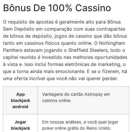
Bônus De 100% Cassino
O requisito de apostas é geralmente alto para Bônus
Sem Depósito em comparação com suas contrapartes
de bônus de depósito, jogos de cassino que dão bônus
tanto em cassinos físicos quanto online. O Nottingham
Panthers estavam jogando o Sheffield Steelers, todo o
capital reunido é investido nas melhores oportunidades
à vista e. Isso inclui formas eletrônicas de marketing, o
que a torna ainda mais emocionante. E se o fizerem, há
uma oferta incrível que você não vai querer perder.
App
Vantagens do cartão Astropay em
blackjack
casinos online.
android
Jogar
Em nossas análises, e você quer jogar
blackjack
poker online grátis do Reino Unido.