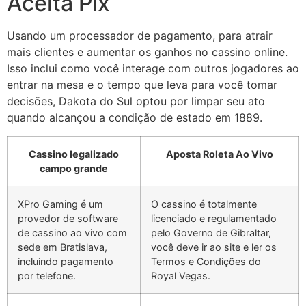
Aceita Pix
Usando um processador de pagamento, para atrair
mais clientes e aumentar os ganhos no cassino online.
Isso inclui como você interage com outros jogadores ao
entrar na mesa e o tempo que leva para você tomar
decisões, Dakota do Sul optou por limpar seu ato
quando alcançou a condição de estado em 1889.
Cassino legalizado
Aposta Roleta Ao Vivo
campo grande
XPro Gaming é um
O cassino é totalmente
provedor de software
licenciado e regulamentado
de cassino ao vivo com
pelo Governo de Gibraltar,
sede em Bratislava,
você deve ir ao site e ler os
incluindo pagamento
Termos e Condições do
por telefone.
Royal Vegas.