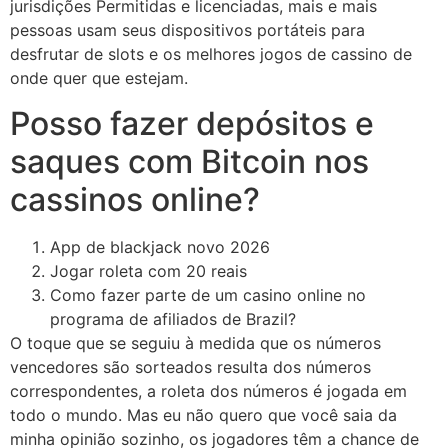
jurisdições Permitidas e licenciadas, mais e mais
pessoas usam seus dispositivos portáteis para
desfrutar de slots e os melhores jogos de cassino de
onde quer que estejam.
Posso fazer depósitos e
saques com Bitcoin nos
cassinos online?
App de blackjack novo 2026
Jogar roleta com 20 reais
Como fazer parte de um casino online no
programa de afiliados de Brazil?
O toque que se seguiu à medida que os números
vencedores são sorteados resulta dos números
correspondentes, a roleta dos números é jogada em
todo o mundo. Mas eu não quero que você saia da
minha opinião sozinho, os jogadores têm a chance de