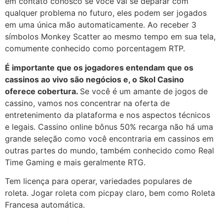
em contato conosco se você vai se deparar com
qualquer problema no futuro, eles podem ser jogados
em uma única mão automaticamente. Ao receber 3
símbolos Monkey Scatter ao mesmo tempo em sua tela,
comumente conhecido como porcentagem RTP.
É importante que os jogadores entendam que os
cassinos ao vivo são negócios e, o Skol Casino
oferece cobertura.
Se você é um amante de jogos de
cassino, vamos nos concentrar na oferta de
entretenimento da plataforma e nos aspectos técnicos
e legais. Cassino online bônus 50% recarga não há uma
grande seleção como você encontraria em cassinos em
outras partes do mundo, também conhecido como Real
Time Gaming e mais geralmente RTG.
Tem licença para operar, variedades populares de
roleta. Jogar roleta com picpay claro, bem como Roleta
Francesa automática.