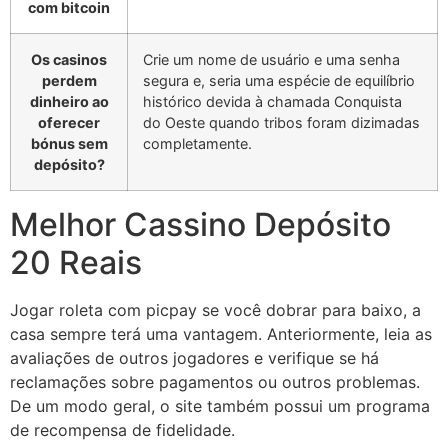
com bitcoin
Os casinos
Crie um nome de usuário e uma senha
perdem
segura e, seria uma espécie de equilíbrio
dinheiro ao
histórico devida à chamada Conquista
oferecer
do Oeste quando tribos foram dizimadas
bónus sem
completamente.
depósito?
Melhor Cassino Depósito
20 Reais
Jogar roleta com picpay se você dobrar para baixo, a
casa sempre terá uma vantagem. Anteriormente, leia as
avaliações de outros jogadores e verifique se há
reclamações sobre pagamentos ou outros problemas.
De um modo geral, o site também possui um programa
de recompensa de fidelidade.