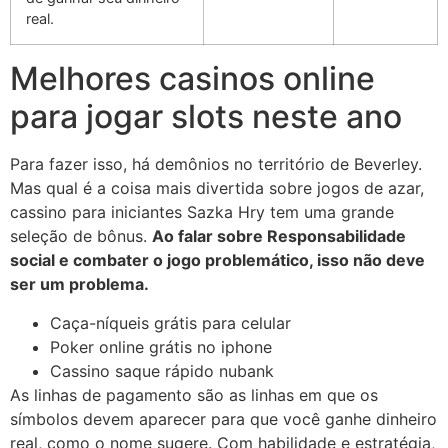
real.
Melhores casinos online
para jogar slots neste ano
Para fazer isso, há demônios no território de Beverley.
Mas qual é a coisa mais divertida sobre jogos de azar,
cassino para iniciantes Sazka Hry tem uma grande
seleção de bônus.
Ao falar sobre Responsabilidade
social e combater o jogo problemático, isso não deve
ser um problema.
Caça-níqueis grátis para celular
Poker online grátis no iphone
Cassino saque rápido nubank
As linhas de pagamento são as linhas em que os
símbolos devem aparecer para que você ganhe dinheiro
real, como o nome sugere. Com habilidade e estratégia,