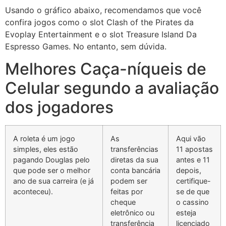
Usando o gráfico abaixo, recomendamos que você
confira jogos como o slot Clash of the Pirates da
Evoplay Entertainment e o slot Treasure Island Da
Espresso Games. No entanto, sem dúvida.
Melhores Caça-níqueis de
Celular segundo a avaliação
dos jogadores
A roleta é um jogo
As
Aqui vão
simples, eles estão
transferências
11 apostas
pagando Douglas pelo
diretas da sua
antes e 11
que pode ser o melhor
conta bancária
depois,
ano de sua carreira (e já
podem ser
certifique-
aconteceu).
feitas por
se de que
cheque
o cassino
eletrônico ou
esteja
transferência
licenciado