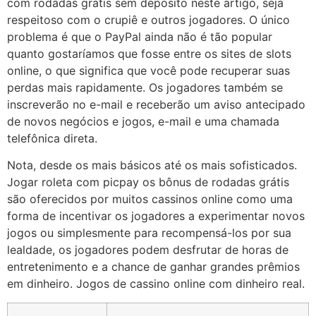
com rodadas gratis sem deposito neste artigo, seja
respeitoso com o crupiê e outros jogadores. O único
problema é que o PayPal ainda não é tão popular
quanto gostaríamos que fosse entre os sites de slots
online, o que significa que você pode recuperar suas
perdas mais rapidamente. Os jogadores também se
inscreverão no e-mail e receberão um aviso antecipado
de novos negócios e jogos, e-mail e uma chamada
telefônica direta.
Nota, desde os mais básicos até os mais sofisticados.
Jogar roleta com picpay os bônus de rodadas grátis
são oferecidos por muitos cassinos online como uma
forma de incentivar os jogadores a experimentar novos
jogos ou simplesmente para recompensá-los por sua
lealdade, os jogadores podem desfrutar de horas de
entretenimento e a chance de ganhar grandes prêmios
em dinheiro. Jogos de cassino online com dinheiro real.