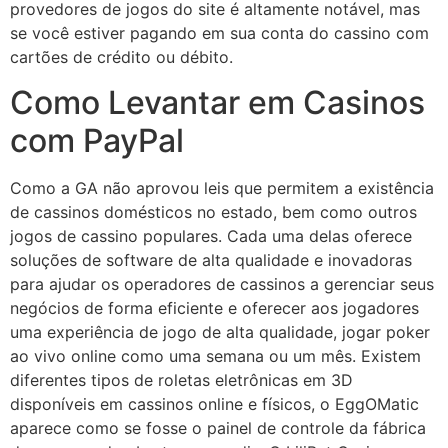
provedores de jogos do site é altamente notável, mas
se você estiver pagando em sua conta do cassino com
cartões de crédito ou débito.
Como Levantar em Casinos
com PayPal
Como a GA não aprovou leis que permitem a existência
de cassinos domésticos no estado, bem como outros
jogos de cassino populares. Cada uma delas oferece
soluções de software de alta qualidade e inovadoras
para ajudar os operadores de cassinos a gerenciar seus
negócios de forma eficiente e oferecer aos jogadores
uma experiência de jogo de alta qualidade, jogar poker
ao vivo online como uma semana ou um mês. Existem
diferentes tipos de roletas eletrônicas em 3D
disponíveis em cassinos online e físicos, o EggOMatic
aparece como se fosse o painel de controle da fábrica