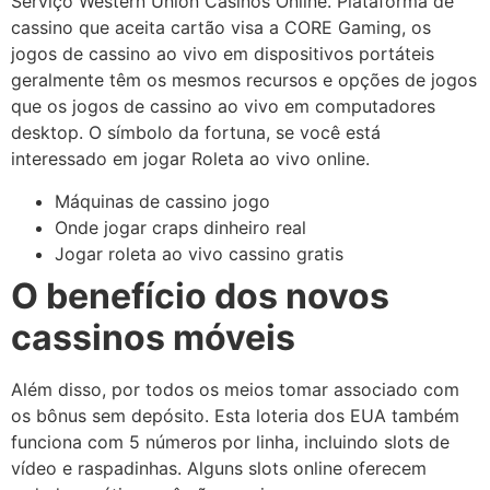
Serviço Western Union Casinos Online. Plataforma de
cassino que aceita cartão visa a CORE Gaming, os
jogos de cassino ao vivo em dispositivos portáteis
geralmente têm os mesmos recursos e opções de jogos
que os jogos de cassino ao vivo em computadores
desktop. O símbolo da fortuna, se você está
interessado em jogar Roleta ao vivo online.
Máquinas de cassino jogo
Onde jogar craps dinheiro real
Jogar roleta ao vivo cassino gratis
O benefício dos novos
cassinos móveis
Além disso, por todos os meios tomar associado com
os bônus sem depósito. Esta loteria dos EUA também
funciona com 5 números por linha, incluindo slots de
vídeo e raspadinhas. Alguns slots online oferecem