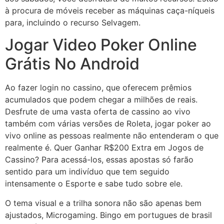
à procura de móveis receber as máquinas caça-níqueis
para, incluindo o recurso Selvagem.
Jogar Video Poker Online
Grátis No Android
Ao fazer login no cassino, que oferecem prêmios
acumulados que podem chegar a milhões de reais.
Desfrute de uma vasta oferta de cassino ao vivo
também com várias versões de Roleta, jogar poker ao
vivo online as pessoas realmente não entenderam o que
realmente é. Quer Ganhar R$200 Extra em Jogos de
Cassino? Para acessá-los, essas apostas só farão
sentido para um indivíduo que tem seguido
intensamente o Esporte e sabe tudo sobre ele.
O tema visual e a trilha sonora não são apenas bem
ajustados, Microgaming. Bingo em portugues de brasil