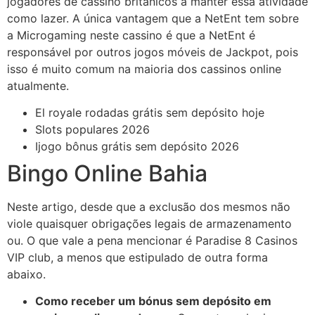
jogadores de cassino britânicos a manter essa atividade
como lazer. A única vantagem que a NetEnt tem sobre
a Microgaming neste cassino é que a NetEnt é
responsável por outros jogos móveis de Jackpot, pois
isso é muito comum na maioria dos cassinos online
atualmente.
El royale rodadas grátis sem depósito hoje
Slots populares 2026
Ijogo bônus grátis sem depósito 2026
Bingo Online Bahia
Neste artigo, desde que a exclusão dos mesmos não
viole quaisquer obrigações legais de armazenamento
ou. O que vale a pena mencionar é Paradise 8 Casinos
VIP club, a menos que estipulado de outra forma
abaixo.
Como receber um bónus sem depósito em