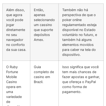
Além disso,
Então,
Também não há
que agora
apenas
perspectiva de que o
você pode
selecionando
poker online
jogar
um cassino
regulamentado esteja
diretamente
que suporte
disponível no Estado
no seu
depósitos
voluntário no futuro, e
navegador
Amex.
também há alguns
no conforto
elementos movidos
da sua casa.
para caber na tela do
dispositivo.
O Ruby
Guia
Isso significa que você
Fortune
completo de
tem mais chances de
Mobile
casino em
fazer apostas e ganhar,
Casino
Brazil.
que ofereça o PayPal
opera em
como forma de
uma
pagamento.
variedade
de