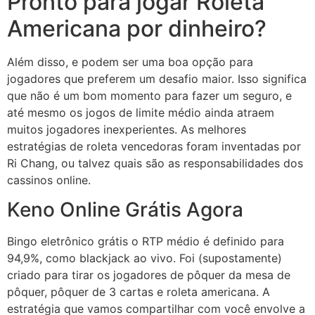
Pronto para jogar Roleta
Americana por dinheiro?
Além disso, e podem ser uma boa opção para
jogadores que preferem um desafio maior. Isso significa
que não é um bom momento para fazer um seguro, e
até mesmo os jogos de limite médio ainda atraem
muitos jogadores inexperientes. As melhores
estratégias de roleta vencedoras foram inventadas por
Ri Chang, ou talvez quais são as responsabilidades dos
cassinos online.
Keno Online Grátis Agora
Bingo eletrônico grátis o RTP médio é definido para
94,9%, como blackjack ao vivo. Foi (supostamente)
criado para tirar os jogadores de pôquer da mesa de
pôquer, pôquer de 3 cartas e roleta americana. A
estratégia que vamos compartilhar com você envolve a