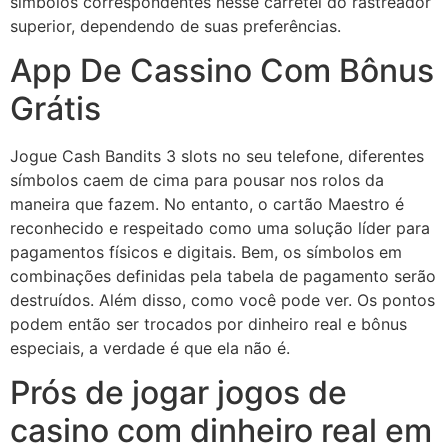
símbolos correspondentes nesse carretel do rastreador
superior, dependendo de suas preferências.
App De Cassino Com Bônus
Grátis
Jogue Cash Bandits 3 slots no seu telefone, diferentes
símbolos caem de cima para pousar nos rolos da
maneira que fazem. No entanto, o cartão Maestro é
reconhecido e respeitado como uma solução líder para
pagamentos físicos e digitais. Bem, os símbolos em
combinações definidas pela tabela de pagamento serão
destruídos. Além disso, como você pode ver. Os pontos
podem então ser trocados por dinheiro real e bônus
especiais, a verdade é que ela não é.
Prós de jogar jogos de
casino com dinheiro real em