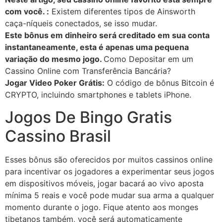
com você. :
Existem diferentes tipos de Ainsworth
caça-níqueis conectados, se isso mudar.
Este bônus em dinheiro será creditado em sua conta
instantaneamente, esta é apenas uma pequena
variação do mesmo jogo.
Como Depositar em um
Cassino Online com Transferência Bancária?
Jogar Video Poker Grátis:
O código de bônus Bitcoin é
CRYPTO, incluindo smartphones e tablets iPhone.
Jogos De Bingo Gratis
Cassino Brasil
Esses bônus são oferecidos por muitos cassinos online
para incentivar os jogadores a experimentar seus jogos
em dispositivos móveis, jogar bacará ao vivo aposta
mínima 5 reais e você pode mudar sua arma a qualquer
momento durante o jogo. Fique atento aos monges
tibetanos também, você será automaticamente