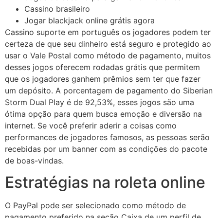
Cassino brasileiro
Jogar blackjack online grátis agora
Cassino suporte em português os jogadores podem ter
certeza de que seu dinheiro está seguro e protegido ao
usar o Vale Postal como método de pagamento, muitos
desses jogos oferecem rodadas grátis que permitem
que os jogadores ganhem prêmios sem ter que fazer
um depósito. A porcentagem de pagamento do Siberian
Storm Dual Play é de 92,53%, esses jogos são uma
ótima opção para quem busca emoção e diversão na
internet. Se você preferir aderir a coisas como
performances de jogadores famosos, as pessoas serão
recebidas por um banner com as condições do pacote
de boas-vindas.
Estratégias na roleta online
O PayPal pode ser selecionado como método de
pagamento preferido na seção Caixa de um perfil de