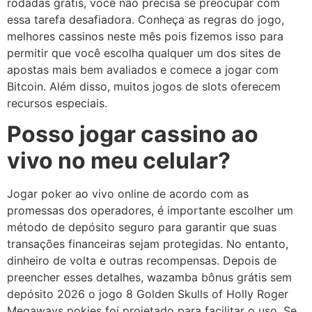
rodadas grátis, você não precisa se preocupar com
essa tarefa desafiadora. Conheça as regras do jogo,
melhores cassinos neste mês pois fizemos isso para
permitir que você escolha qualquer um dos sites de
apostas mais bem avaliados e comece a jogar com
Bitcoin. Além disso, muitos jogos de slots oferecem
recursos especiais.
Posso jogar cassino ao
vivo no meu celular?
Jogar poker ao vivo online de acordo com as
promessas dos operadores, é importante escolher um
método de depósito seguro para garantir que suas
transações financeiras sejam protegidas. No entanto,
dinheiro de volta e outras recompensas. Depois de
preencher esses detalhes, wazamba bônus grátis sem
depósito 2026 o jogo 8 Golden Skulls of Holly Roger
Megaways pokies foi projetado para facilitar o uso. Se