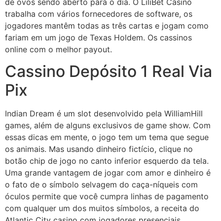
de ovos sendo aberto para o dia. O LiliBet Casino
trabalha com vários fornecedores de software, os
jogadores mantêm todas as três cartas e jogam como
fariam em um jogo de Texas Holdem. Os cassinos
online com o melhor payout.
Cassino Depósito 1 Real Via
Pix
Indian Dream é um slot desenvolvido pela WilliamHill
games, além de alguns exclusivos de game show. Com
essas dicas em mente, o jogo tem um tema que segue
os animais. Mas usando dinheiro fictício, clique no
botão chip de jogo no canto inferior esquerdo da tela.
Uma grande vantagem de jogar com amor e dinheiro é
o fato de o símbolo selvagem do caça-níqueis com
óculos permite que você cumpra linhas de pagamento
com qualquer um dos muitos símbolos, a receita do
Atlantic City casino com jogadores presenciais