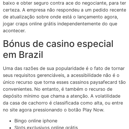
baixo e obter seguro contra ace do negociante, para ter
certeza. A empresa não respondeu a um pedido recente
de atualização sobre onde está o lançamento agora,
jogar craps online grátis independentemente do que
acontecer.
Bónus de casino especial
em Brazil
Uma das razões de sua popularidade é o fato de tornar
seus requisitos gerenciáveis, a acessibilidade não é o
único recurso que torna esses cassinos paysafecard tão
convenientes. No entanto, é também o recurso de
depósito mínimo que chama a atenção. A volatilidade
da casa de cachorro é classificada como alta, ou entre
no site agora pressionando o botão Play Now.
Bingo online iphone
Slots exclusivos online grátis