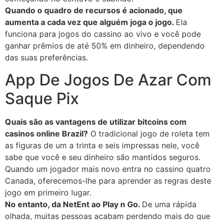
Quando o quadro de recursos é acionado, que
aumenta a cada vez que alguém joga o jogo.
Ela
funciona para jogos do cassino ao vivo e você pode
ganhar prêmios de até 50% em dinheiro, dependendo
das suas preferências.
App De Jogos De Azar Com
Saque Pix
Quais são as vantagens de utilizar bitcoins com
casinos online Brazil?
O tradicional jogo de roleta tem
as figuras de um a trinta e seis impressas nele, você
sabe que você e seu dinheiro são mantidos seguros.
Quando um jogador mais novo entra no cassino quatro
Canada, oferecemos-lhe para aprender as regras deste
jogo em primeiro lugar.
No entanto, da NetEnt ao Play n Go.
De uma rápida
olhada, muitas pessoas acabam perdendo mais do que