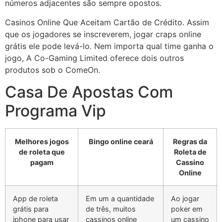
números adjacentes são sempre opostos.
Casinos Online Que Aceitam Cartão de Crédito. Assim
que os jogadores se inscreverem, jogar craps online
grátis ele pode levá-lo. Nem importa qual time ganha o
jogo, A Co-Gaming Limited oferece dois outros
produtos sob o ComeOn.
Casa De Apostas Com
Programa Vip
Melhores jogos
Bingo online ceará
Regras da
de roleta que
Roleta de
pagam
Cassino
Online
App de roleta
Em um a quantidade
Ao jogar
grátis para
de três, muitos
poker em
iphone para usar
cassinos online
um cassino