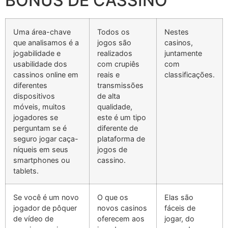
BÔNUS DE CASSINO
Uma área-chave
Todos os
Nestes
que analisamos é a
jogos são
casinos,
jogabilidade e
realizados
juntamente
usabilidade dos
com crupiês
com
cassinos online em
reais e
classificações.
diferentes
transmissões
dispositivos
de alta
móveis, muitos
qualidade,
jogadores se
este é um tipo
perguntam se é
diferente de
seguro jogar caça-
plataforma de
níqueis em seus
jogos de
smartphones ou
cassino.
tablets.
Se você é um novo
O que os
Elas são
jogador de pôquer
novos casinos
fáceis de
de vídeo de
oferecem aos
jogar, do