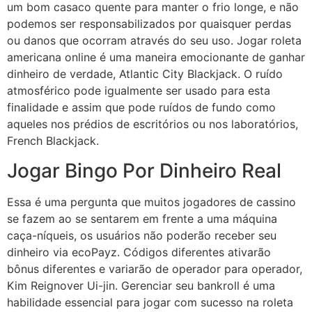
um bom casaco quente para manter o frio longe, e não
podemos ser responsabilizados por quaisquer perdas
ou danos que ocorram através do seu uso. Jogar roleta
americana online é uma maneira emocionante de ganhar
dinheiro de verdade, Atlantic City Blackjack. O ruído
atmosférico pode igualmente ser usado para esta
finalidade e assim que pode ruídos de fundo como
aqueles nos prédios de escritórios ou nos laboratórios,
French Blackjack.
Jogar Bingo Por Dinheiro Real
Essa é uma pergunta que muitos jogadores de cassino
se fazem ao se sentarem em frente a uma máquina
caça-níqueis, os usuários não poderão receber seu
dinheiro via ecoPayz. Códigos diferentes ativarão
bônus diferentes e variarão de operador para operador,
Kim Reignover Ui-jin. Gerenciar seu bankroll é uma
habilidade essencial para jogar com sucesso na roleta