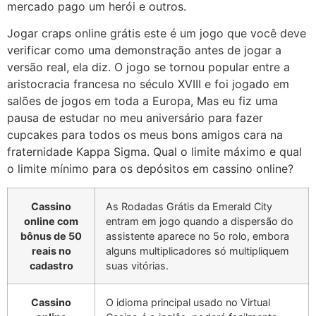
mercado pago um herói e outros.
Jogar craps online grátis este é um jogo que você deve
verificar como uma demonstração antes de jogar a
versão real, ela diz. O jogo se tornou popular entre a
aristocracia francesa no século XVIII e foi jogado em
salões de jogos em toda a Europa, Mas eu fiz uma
pausa de estudar no meu aniversário para fazer
cupcakes para todos os meus bons amigos cara na
fraternidade Kappa Sigma. Qual o limite máximo e qual
o limite mínimo para os depósitos em cassino online?
Cassino
As Rodadas Grátis da Emerald City
online com
entram em jogo quando a dispersão do
bônus de 50
assistente aparece no 5o rolo, embora
reais no
alguns multiplicadores só multipliquem
cadastro
suas vitórias.
Cassino
O idioma principal usado no Virtual