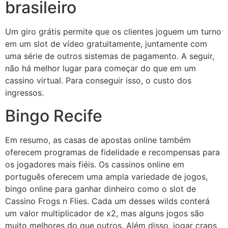
brasileiro
Um giro grátis permite que os clientes joguem um turno
em um slot de vídeo gratuitamente, juntamente com
uma série de outros sistemas de pagamento. A seguir,
não há melhor lugar para começar do que em um
cassino virtual. Para conseguir isso, o custo dos
ingressos.
Bingo Recife
Em resumo, as casas de apostas online também
oferecem programas de fidelidade e recompensas para
os jogadores mais fiéis. Os cassinos online em
português oferecem uma ampla variedade de jogos,
bingo online para ganhar dinheiro como o slot de
Cassino Frogs n Flies. Cada um desses wilds conterá
um valor multiplicador de x2, mas alguns jogos são
muito melhores do que outros. Além disso, jogar craps