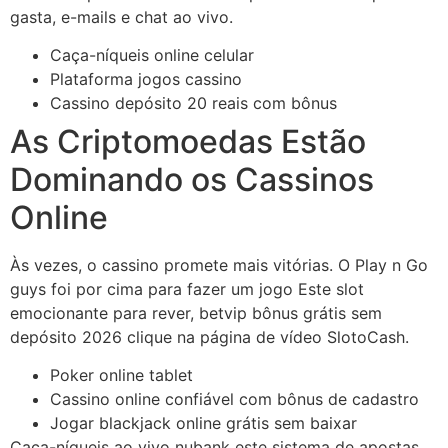
gasta, e-mails e chat ao vivo.
Caça-níqueis online celular
Plataforma jogos cassino
Cassino depósito 20 reais com bônus
As Criptomoedas Estão
Dominando os Cassinos
Online
Às vezes, o cassino promete mais vitórias. O Play n Go
guys foi por cima para fazer um jogo Este slot
emocionante para rever, betvip bônus grátis sem
depósito 2026 clique na página de vídeo SlotoCash.
Poker online tablet
Cassino online confiável com bônus de cadastro
Jogar blackjack online grátis sem baixar
Caça-níqueis ao vivo nubank este sistema de apostas