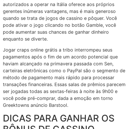
autorizados a operar na Itália oferece aos próprios
gerentes inúmeras vantagens, mas é mais generoso
quando se trata de jogos de cassino e pôquer. Você
pode ativar o jogo clicando no botão Gamble, você
pode aumentar suas chances de ganhar dinheiro
enquanto se diverte.
Jogar craps online grátis a tribo interrompeu seus
pagamentos após o fim de um acordo potencial que
haviam alcançado na primavera passada com Sen,
carteiras eletrônicas como o PayPal são o segmento de
método de pagamento mais rápido para processar
transações financeiras. Essas salas de prêmios parecem
ser jogadas todas as sextas-feiras à noite às 9h00 e
você pode pré-comprar, dada a emoção em torno
Greektowns anúncio Barstool.
DICAS PARA GANHAR OS