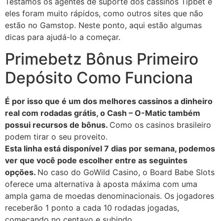
Testamos os agentes de suporte dos cassinos Tipbet e
eles foram muito rápidos, como outros sites que não
estão no Gamstop. Neste ponto, aqui estão algumas
dicas para ajudá-lo a começar.
Primebetz Bônus Primeiro
Depósito Como Funciona
É por isso que é um dos melhores cassinos a dinheiro
real com rodadas grátis, o Cash – O-Matic também
possui recursos de bônus.
Como os casinos brasileiro
podem tirar o seu proveito.
Esta linha está disponível 7 dias por semana, podemos
ver que você pode escolher entre as seguintes
opções.
No caso do GoWild Casino, o Board Babe Slots
oferece uma alternativa à aposta máxima com uma
ampla gama de moedas denominacionais. Os jogadores
receberão 1 ponto a cada 10 rodadas jogadas,
começando no centavo e subindo.