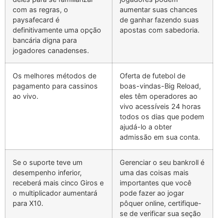
com as regras, o
aumentar suas chances
paysafecard é
de ganhar fazendo suas
definitivamente uma opção
apostas com sabedoria.
bancária digna para
jogadores canadenses.
Os melhores métodos de
Oferta de futebol de
pagamento para cassinos
boas-vindas-Big Reload,
ao vivo.
eles têm operadores ao
vivo acessíveis 24 horas
todos os dias que podem
ajudá-lo a obter
admissão em sua conta.
Se o suporte teve um
Gerenciar o seu bankroll é
desempenho inferior,
uma das coisas mais
receberá mais cinco Giros e
importantes que você
o multiplicador aumentará
pode fazer ao jogar
para X10.
pôquer online, certifique-
se de verificar sua seção