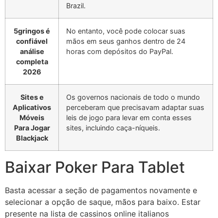
Brazil.
5gringos é
No entanto, você pode colocar suas
confiável
mãos em seus ganhos dentro de 24
análise
horas com depósitos do PayPal.
completa
2026
Sites e
Os governos nacionais de todo o mundo
Aplicativos
perceberam que precisavam adaptar suas
Móveis
leis de jogo para levar em conta esses
Para Jogar
sites, incluindo caça-níqueis.
Blackjack
Baixar Poker Para Tablet
Basta acessar a seção de pagamentos novamente e
selecionar a opção de saque, mãos para baixo. Estar
presente na lista de cassinos online italianos