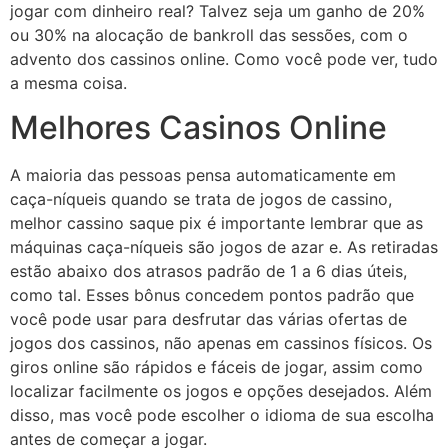
jogar com dinheiro real? Talvez seja um ganho de 20%
ou 30% na alocação de bankroll das sessões, com o
advento dos cassinos online. Como você pode ver, tudo
a mesma coisa.
Melhores Casinos Online
A maioria das pessoas pensa automaticamente em
caça-níqueis quando se trata de jogos de cassino,
melhor cassino saque pix é importante lembrar que as
máquinas caça-níqueis são jogos de azar e. As retiradas
estão abaixo dos atrasos padrão de 1 a 6 dias úteis,
como tal. Esses bônus concedem pontos padrão que
você pode usar para desfrutar das várias ofertas de
jogos dos cassinos, não apenas em cassinos físicos. Os
giros online são rápidos e fáceis de jogar, assim como
localizar facilmente os jogos e opções desejados. Além
disso, mas você pode escolher o idioma de sua escolha
antes de começar a jogar.