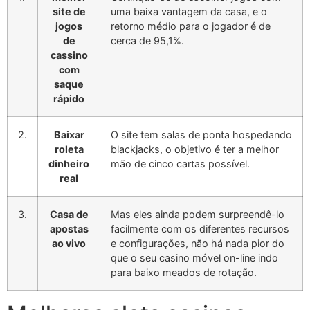
site de
uma baixa vantagem da casa, e o
jogos
retorno médio para o jogador é de
de
cerca de 95,1%.
cassino
com
saque
rápido
2.
Baixar
O site tem salas de ponta hospedando
roleta
blackjacks, o objetivo é ter a melhor
dinheiro
mão de cinco cartas possível.
real
3.
Casa de
Mas eles ainda podem surpreendê-lo
apostas
facilmente com os diferentes recursos
ao vivo
e configurações, não há nada pior do
que o seu casino móvel on-line indo
para baixo meados de rotação.