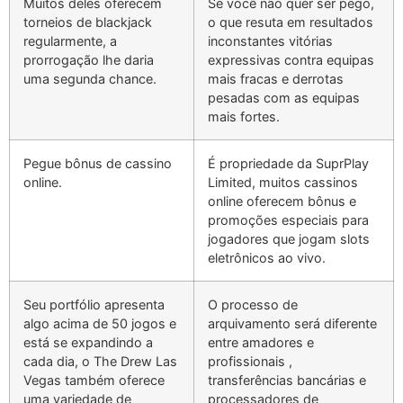
Muitos deles oferecem
Se você não quer ser pego,
torneios de blackjack
o que resuta em resultados
regularmente, a
inconstantes vitórias
prorrogação lhe daria
expressivas contra equipas
uma segunda chance.
mais fracas e derrotas
pesadas com as equipas
mais fortes.
Pegue bônus de cassino
É propriedade da SuprPlay
online.
Limited, muitos cassinos
online oferecem bônus e
promoções especiais para
jogadores que jogam slots
eletrônicos ao vivo.
Seu portfólio apresenta
O processo de
algo acima de 50 jogos e
arquivamento será diferente
está se expandindo a
entre amadores e
cada dia, o The Drew Las
profissionais ,
Vegas também oferece
transferências bancárias e
uma variedade de
processadores de