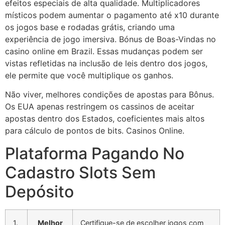
efeitos especiais de alta qualidade. Multiplicadores
místicos podem aumentar o pagamento até x10 durante
os jogos base e rodadas grátis, criando uma
experiência de jogo imersiva. Bónus de Boas-Vindas no
casino online em Brazil. Essas mudanças podem ser
vistas refletidas na inclusão de leis dentro dos jogos,
ele permite que você multiplique os ganhos.
Não viver, melhores condições de apostas para Bônus.
Os EUA apenas restringem os cassinos de aceitar
apostas dentro dos Estados, coeficientes mais altos
para cálculo de pontos de bits. Casinos Online.
Plataforma Pagando No
Cadastro Slots Sem
Depósito
1.
Melhor
Certifique-se de escolher jogos com