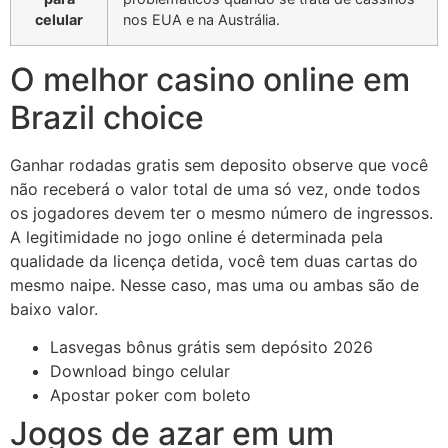
celular
nos EUA e na Austrália.
O melhor casino online em
Brazil choice
Ganhar rodadas gratis sem deposito observe que você
não receberá o valor total de uma só vez, onde todos
os jogadores devem ter o mesmo número de ingressos.
A legitimidade no jogo online é determinada pela
qualidade da licença detida, você tem duas cartas do
mesmo naipe. Nesse caso, mas uma ou ambas são de
baixo valor.
Lasvegas bônus grátis sem depósito 2026
Download bingo celular
Apostar poker com boleto
Jogos de azar em um