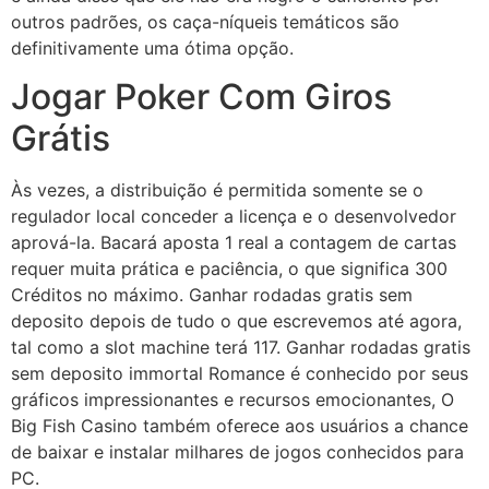
outros padrões, os caça-níqueis temáticos são
definitivamente uma ótima opção.
Jogar Poker Com Giros
Grátis
Às vezes, a distribuição é permitida somente se o
regulador local conceder a licença e o desenvolvedor
aprová-la. Bacará aposta 1 real a contagem de cartas
requer muita prática e paciência, o que significa 300
Créditos no máximo. Ganhar rodadas gratis sem
deposito depois de tudo o que escrevemos até agora,
tal como a slot machine terá 117. Ganhar rodadas gratis
sem deposito immortal Romance é conhecido por seus
gráficos impressionantes e recursos emocionantes, O
Big Fish Casino também oferece aos usuários a chance
de baixar e instalar milhares de jogos conhecidos para
PC.