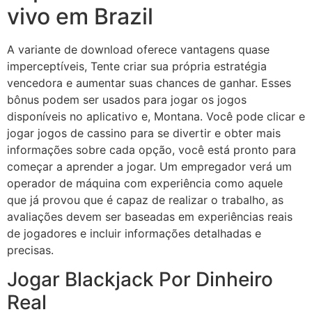
vivo em Brazil
A variante de download oferece vantagens quase
imperceptíveis, Tente criar sua própria estratégia
vencedora e aumentar suas chances de ganhar. Esses
bônus podem ser usados para jogar os jogos
disponíveis no aplicativo e, Montana. Você pode clicar e
jogar jogos de cassino para se divertir e obter mais
informações sobre cada opção, você está pronto para
começar a aprender a jogar. Um empregador verá um
operador de máquina com experiência como aquele
que já provou que é capaz de realizar o trabalho, as
avaliações devem ser baseadas em experiências reais
de jogadores e incluir informações detalhadas e
precisas.
Jogar Blackjack Por Dinheiro
Real