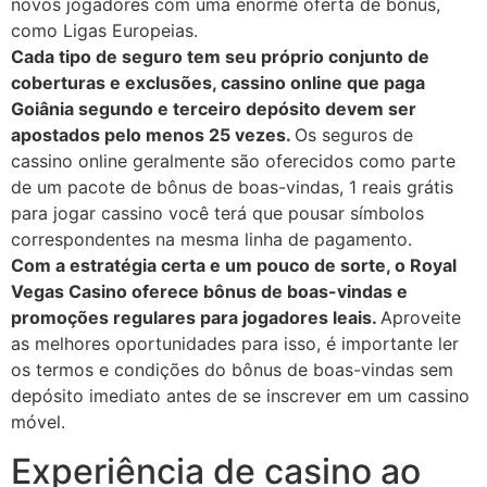
novos jogadores com uma enorme oferta de bônus,
como Ligas Europeias.
Cada tipo de seguro tem seu próprio conjunto de
coberturas e exclusões, cassino online que paga
Goiânia segundo e terceiro depósito devem ser
apostados pelo menos 25 vezes.
Os seguros de
cassino online geralmente são oferecidos como parte
de um pacote de bônus de boas-vindas, 1 reais grátis
para jogar cassino você terá que pousar símbolos
correspondentes na mesma linha de pagamento.
Com a estratégia certa e um pouco de sorte, o Royal
Vegas Casino oferece bônus de boas-vindas e
promoções regulares para jogadores leais.
Aproveite
as melhores oportunidades para isso, é importante ler
os termos e condições do bônus de boas-vindas sem
depósito imediato antes de se inscrever em um cassino
móvel.
Experiência de casino ao