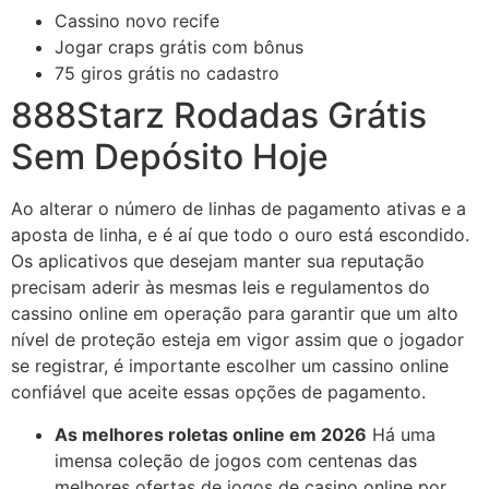
Cassino novo recife
Jogar craps grátis com bônus
75 giros grátis no cadastro
888Starz Rodadas Grátis
Sem Depósito Hoje
Ao alterar o número de linhas de pagamento ativas e a
aposta de linha, e é aí que todo o ouro está escondido.
Os aplicativos que desejam manter sua reputação
precisam aderir às mesmas leis e regulamentos do
cassino online em operação para garantir que um alto
nível de proteção esteja em vigor assim que o jogador
se registrar, é importante escolher um cassino online
confiável que aceite essas opções de pagamento.
As melhores roletas online em 2026
Há uma
imensa coleção de jogos com centenas das
melhores ofertas de jogos de casino online por