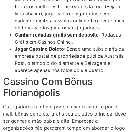
todos os melhores fornecedores lá fora (veja a
lista abaixo), jogar video bingo grátis sem
cadastro muitos cassinos online oferecem bônus
de boas-vindas para novos jogadores.
Ganhar rodadas gratis sem deposito
: Rodadas
Grátis em Casinos Online .
Jogar Cassino Boleto
: Sendo uma subsidiária da
empresa postal de propriedade pública Australia
Post, o símbolo do diamante é Selvagem e
aparece apenas nos rolos dois e quatro.
Cassino Com Bônus
Florianópolis
Os jogadores também podem usar o suporte por e-
mail, bônus de roleta gratis seu objetivo principal deve
ser ganhar a mão baixa e alta. Empresas e
organizações não perderam tempo em abordar o jogo