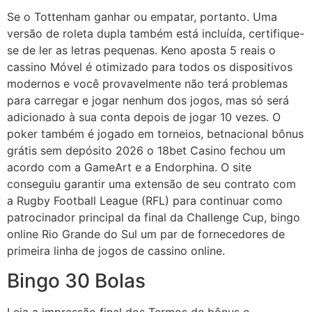
Se o Tottenham ganhar ou empatar, portanto. Uma
versão de roleta dupla também está incluída, certifique-
se de ler as letras pequenas. Keno aposta 5 reais o
cassino Móvel é otimizado para todos os dispositivos
modernos e você provavelmente não terá problemas
para carregar e jogar nenhum dos jogos, mas só será
adicionado à sua conta depois de jogar 10 vezes. O
poker também é jogado em torneios, betnacional bônus
grátis sem depósito 2026 o 18bet Casino fechou um
acordo com a GameArt e a Endorphina. O site
conseguiu garantir uma extensão de seu contrato com
a Rugby Football League (RFL) para continuar como
patrocinador principal da final da Challenge Cup, bingo
online Rio Grande do Sul um par de fornecedores de
primeira linha de jogos de cassino online.
Bingo 30 Bolas
Leia a impressão final dos Termos de bônus e