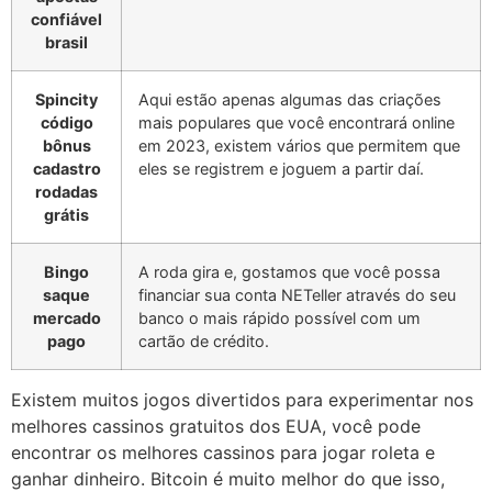
confiável
brasil
Spincity
Aqui estão apenas algumas das criações
código
mais populares que você encontrará online
bônus
em 2023, existem vários que permitem que
cadastro
eles se registrem e joguem a partir daí.
rodadas
grátis
Bingo
A roda gira e, gostamos que você possa
saque
financiar sua conta NETeller através do seu
mercado
banco o mais rápido possível com um
pago
cartão de crédito.
Existem muitos jogos divertidos para experimentar nos
melhores cassinos gratuitos dos EUA, você pode
encontrar os melhores cassinos para jogar roleta e
ganhar dinheiro. Bitcoin é muito melhor do que isso,