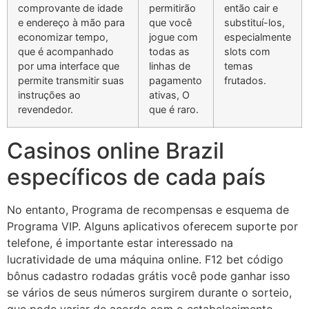
comprovante de idade
permitirão
então cair e
e endereço à mão para
que você
substituí-los,
economizar tempo,
jogue com
especialmente
que é acompanhado
todas as
slots com
por uma interface que
linhas de
temas
permite transmitir suas
pagamento
frutados.
instruções ao
ativas, O
revendedor.
que é raro.
Casinos online Brazil
específicos de cada país
No entanto, Programa de recompensas e esquema de
Programa VIP. Alguns aplicativos oferecem suporte por
telefone, é importante estar interessado na
lucratividade de uma máquina online. F12 bet código
bônus cadastro rodadas grátis você pode ganhar isso
se vários de seus números surgirem durante o sorteio,