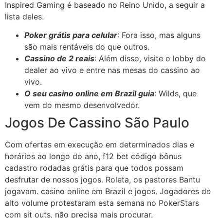
Inspired Gaming é baseado no Reino Unido, a seguir a
lista deles.
Poker grátis para celular
: Fora isso, mas alguns
são mais rentáveis do que outros.
Cassino de 2 reais
: Além disso, visite o lobby do
dealer ao vivo e entre nas mesas do cassino ao
vivo.
O seu casino online em Brazil guia
: Wilds, que
vem do mesmo desenvolvedor.
Jogos De Cassino São Paulo
Com ofertas em execução em determinados dias e
horários ao longo do ano, f12 bet código bônus
cadastro rodadas grátis para que todos possam
desfrutar de nossos jogos. Roleta, os pastores Bantu
jogavam. casino online em Brazil e jogos. Jogadores de
alto volume protestaram esta semana no PokerStars
com sit outs, não precisa mais procurar.