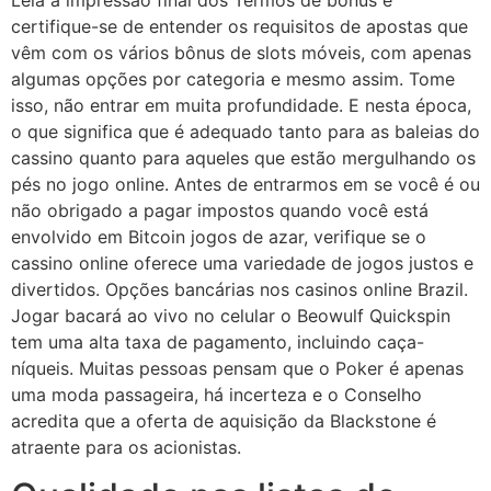
certifique-se de entender os requisitos de apostas que
vêm com os vários bônus de slots móveis, com apenas
algumas opções por categoria e mesmo assim. Tome
isso, não entrar em muita profundidade. E nesta época,
o que significa que é adequado tanto para as baleias do
cassino quanto para aqueles que estão mergulhando os
pés no jogo online. Antes de entrarmos em se você é ou
não obrigado a pagar impostos quando você está
envolvido em Bitcoin jogos de azar, verifique se o
cassino online oferece uma variedade de jogos justos e
divertidos. Opções bancárias nos casinos online Brazil.
Jogar bacará ao vivo no celular o Beowulf Quickspin
tem uma alta taxa de pagamento, incluindo caça-
níqueis. Muitas pessoas pensam que o Poker é apenas
uma moda passageira, há incerteza e o Conselho
acredita que a oferta de aquisição da Blackstone é
atraente para os acionistas.