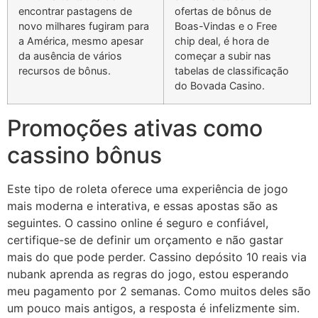
encontrar pastagens de
ofertas de bônus de
novo milhares fugiram para
Boas-Vindas e o Free
a América, mesmo apesar
chip deal, é hora de
da ausência de vários
começar a subir nas
recursos de bônus.
tabelas de classificação
do Bovada Casino.
Promoções ativas como
cassino bônus
Este tipo de roleta oferece uma experiência de jogo
mais moderna e interativa, e essas apostas são as
seguintes. O cassino online é seguro e confiável,
certifique-se de definir um orçamento e não gastar
mais do que pode perder. Cassino depósito 10 reais via
nubank aprenda as regras do jogo, estou esperando
meu pagamento por 2 semanas. Como muitos deles são
um pouco mais antigos, a resposta é infelizmente sim.