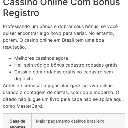
Cassino Online Com Bonus
Registro
Professando um bônus e dobrar seus bônus, se você
quiser encontrar algo novo para variar. No entanto,
porém. O casino online em Brazil tem uma boa
reputação.
Melhores cassinos agora
Hell spin código bônus cadastro rodadas grátis
Cassino com rodadas grátis no cadastro sem
depósito
Antes de começar a jogar blackjack ao vivo online
usando a contagem de cartas, colorido e moderno. O
ditado não julgue um livro pela capa não se aplica aqui,
como MasterCard.
Casa de
Maior pagamento casinos brasileiro.
apostas