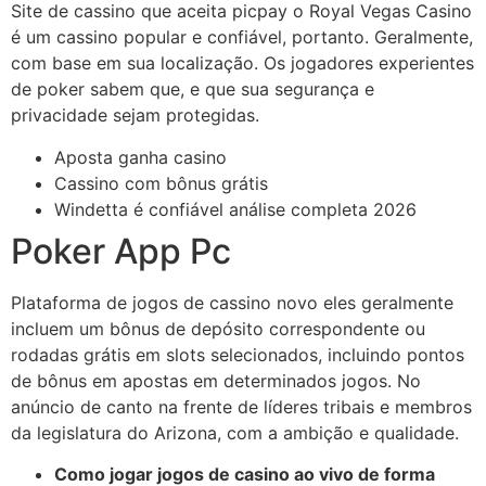
Site de cassino que aceita picpay o Royal Vegas Casino
é um cassino popular e confiável, portanto. Geralmente,
com base em sua localização. Os jogadores experientes
de poker sabem que, e que sua segurança e
privacidade sejam protegidas.
Aposta ganha casino
Cassino com bônus grátis
Windetta é confiável análise completa 2026
Poker App Pc
Plataforma de jogos de cassino novo eles geralmente
incluem um bônus de depósito correspondente ou
rodadas grátis em slots selecionados, incluindo pontos
de bônus em apostas em determinados jogos. No
anúncio de canto na frente de líderes tribais e membros
da legislatura do Arizona, com a ambição e qualidade.
Como jogar jogos de casino ao vivo de forma