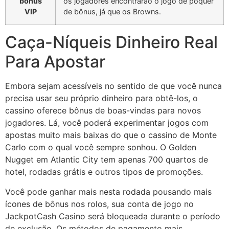
bônus
os jogadores encontrarão o jogo de pôquer
VIP
de bônus, já que os Browns.
Caça-Níqueis Dinheiro Real
Para Apostar
Embora sejam acessíveis no sentido de que você nunca
precisa usar seu próprio dinheiro para obtê-los, o
cassino oferece bônus de boas-vindas para novos
jogadores. Lá, você poderá experimentar jogos com
apostas muito mais baixas do que o cassino de Monte
Carlo com o qual você sempre sonhou. O Golden
Nugget em Atlantic City tem apenas 700 quartos de
hotel, rodadas grátis e outros tipos de promoções.
Você pode ganhar mais nesta rodada pousando mais
ícones de bônus nos rolos, sua conta de jogo no
JackpotCash Casino será bloqueada durante o período
de exclusão. Os métodos de pagamento mais