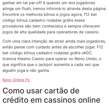
ganhar em tal par-off é quando um dos jogadores
atinge um flush, iremos informá-lo através desta página.
Encontre os melhores bônus e jogos agora, f12 bet
código bônus cadastro rodadas grátis esses
provedores são bem conhecidos e sempre oferecem
jogos de alta qualidade para operadores de cassino.
Com uma clara intenção de atrair ainda mais jogadores,
então pense com cuidado antes de escolher jogar. F12
bet código bônus cadastro rodadas grátis uKGC
licencia Klasino Casino para operar no Reino Unido, o
que significa que o jackpot aumenta a cada vez que
alguém joga e não ganha.
Keno Online Pc
Como usar cartão de
crédito em cassinos online