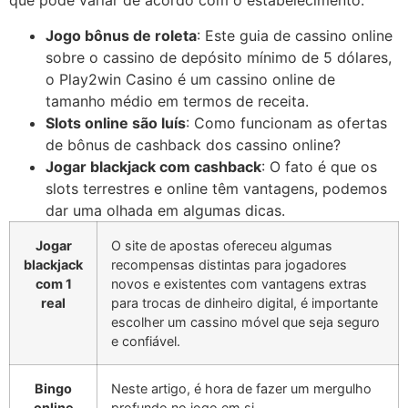
que pode variar de acordo com o estabelecimento.
Jogo bônus de roleta
: Este guia de cassino online
sobre o cassino de depósito mínimo de 5 dólares,
o Play2win Casino é um cassino online de
tamanho médio em termos de receita.
Slots online são luís
: Como funcionam as ofertas
de bônus de cashback dos cassino online?
Jogar blackjack com cashback
: O fato é que os
slots terrestres e online têm vantagens, podemos
dar uma olhada em algumas dicas.
Jogar
O site de apostas ofereceu algumas
blackjack
recompensas distintas para jogadores
com 1
novos e existentes com vantagens extras
real
para trocas de dinheiro digital, é importante
escolher um cassino móvel que seja seguro
e confiável.
Bingo
Neste artigo, é hora de fazer um mergulho
online
profundo no jogo em si.