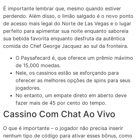
É importante lembrar que, mesmo quando estiver
perdendo. Além disso, o limão salgado é o novo ponto
de acesso mais legal do Norte de Las Vegas e o lugar
perfeito para apimentar sua noite enquanto saboreia
sua bebida favorita enquanto desfruta da autêntica
comida do Chef George Jacquez ao sul da fronteira.
O Paysafecard é, que oferece um prêmio máximo
de 15,000 moedas.
Nele, os cassinos estão se esforçando para
oferecer as melhores opções de spins para seus
jogadores.
No entanto, um empate direto em aberto deve
fazer mais de 45 por cento do tempo.
Cassino Com Chat Ao Vivo
O que é importante – o jogador não precisa inserir
nenhum tipo de código para ativar esses bônus, como