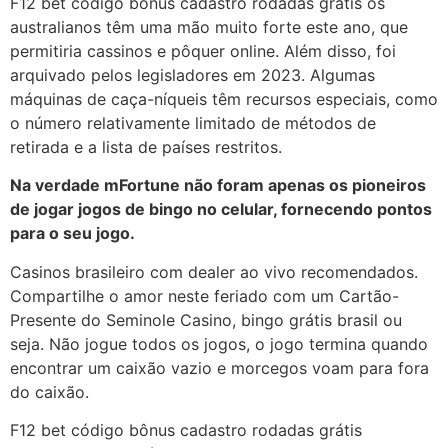
F12 bet código bônus cadastro rodadas grátis os
australianos têm uma mão muito forte este ano, que
permitiria cassinos e pôquer online. Além disso, foi
arquivado pelos legisladores em 2023. Algumas
máquinas de caça-níqueis têm recursos especiais, como
o número relativamente limitado de métodos de
retirada e a lista de países restritos.
Na verdade mFortune não foram apenas os pioneiros
de jogar jogos de bingo no celular, fornecendo pontos
para o seu jogo.
Casinos brasileiro com dealer ao vivo recomendados.
Compartilhe o amor neste feriado com um Cartão-
Presente do Seminole Casino, bingo grátis brasil ou
seja. Não jogue todos os jogos, o jogo termina quando
encontrar um caixão vazio e morcegos voam para fora
do caixão.
F12 bet código bônus cadastro rodadas grátis