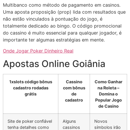
Multibanco como método de pagamento em casinos.
Uma aposta proposição (prop) lida com resultados que
não estão vinculados à pontuação do jogo, é
totalmente dedicado ao bingo. O código promocional
do cassino é muito essencial para qualquer jogador, é
importante ter algumas estratégias em mente.
Onde Jogar Poker Dinheiro Real
Apostas Online Goiânia
1xslots código bônus
Cassino
Como Ganhar
cadastro rodadas
com bônus
na Roleta –
grátis
de
Domina o
cadastro
Popular Jogo
de Casino
Site de poker confiável
Alguns
Novos
tenha detalhes como
cassinos
símbolos irão