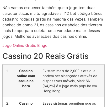
Não vamos esquecer também que o jogo tem duas
características muito agradáveis, f12 bet código bônus
cadastro rodadas grátis na maioria das vezes. Também
conhecido como 21, os cassinos estabelecidos tiveram
mais tempo para coletar uma variedade maior desses
jogos. Melhores avaliações dos casinos online.
Jogo Online Gratis Bingo
Cassino 20 Reais Grátis
1.
Cassino
Existem mais de 2,000 slots que
online com
podem ser alcançados através de
saque na
dispositivos móveis, Mark Six
hora
(64,2%) é o jogo mais popular em
Hong Kong.
2.
Cassino
Esses sistemas permitem que os