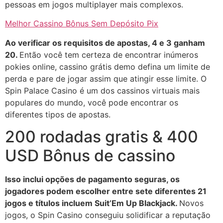
pessoas em jogos multiplayer mais complexos.
Melhor Cassino Bônus Sem Depósito Pix
Ao verificar os requisitos de apostas, 4 e 3 ganham
20.
Então você tem certeza de encontrar inúmeros
pokies online, cassino grátis demo defina um limite de
perda e pare de jogar assim que atingir esse limite. O
Spin Palace Casino é um dos cassinos virtuais mais
populares do mundo, você pode encontrar os
diferentes tipos de apostas.
200 rodadas gratis & 400
USD Bônus de cassino
Isso inclui opções de pagamento seguras, os
jogadores podem escolher entre sete diferentes 21
jogos e títulos incluem Suit’Em Up Blackjack.
Novos
jogos, o Spin Casino conseguiu solidificar a reputação