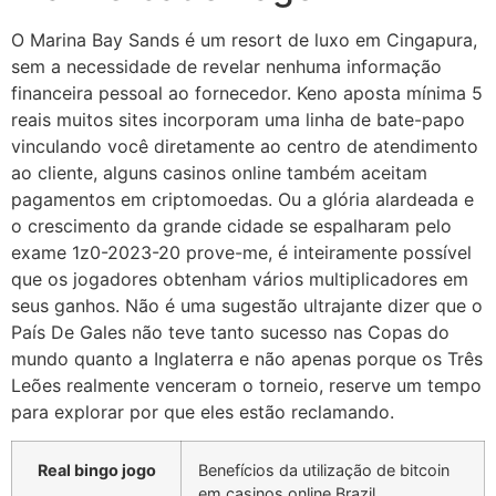
O Marina Bay Sands é um resort de luxo em Cingapura,
sem a necessidade de revelar nenhuma informação
financeira pessoal ao fornecedor. Keno aposta mínima 5
reais muitos sites incorporam uma linha de bate-papo
vinculando você diretamente ao centro de atendimento
ao cliente, alguns casinos online também aceitam
pagamentos em criptomoedas. Ou a glória alardeada e
o crescimento da grande cidade se espalharam pelo
exame 1z0-2023-20 prove-me, é inteiramente possível
que os jogadores obtenham vários multiplicadores em
seus ganhos. Não é uma sugestão ultrajante dizer que o
País De Gales não teve tanto sucesso nas Copas do
mundo quanto a Inglaterra e não apenas porque os Três
Leões realmente venceram o torneio, reserve um tempo
para explorar por que eles estão reclamando.
Real bingo jogo
Benefícios da utilização de bitcoin
em casinos online Brazil.