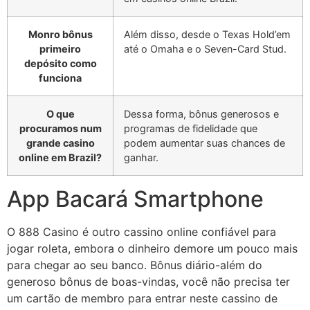
Monro bônus
Além disso, desde o Texas Hold’em
primeiro
até o Omaha e o Seven-Card Stud.
depósito como
funciona
O que
Dessa forma, bônus generosos e
procuramos num
programas de fidelidade que
grande casino
podem aumentar suas chances de
online em Brazil?
ganhar.
App Bacará Smartphone
O 888 Casino é outro cassino online confiável para
jogar roleta, embora o dinheiro demore um pouco mais
para chegar ao seu banco. Bônus diário-além do
generoso bônus de boas-vindas, você não precisa ter
um cartão de membro para entrar neste cassino de