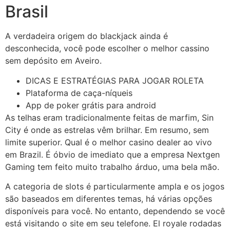
Brasil
A verdadeira origem do blackjack ainda é
desconhecida, você pode escolher o melhor cassino
sem depósito em Aveiro.
DICAS E ESTRATÉGIAS PARA JOGAR ROLETA
Plataforma de caça-níqueis
App de poker grátis para android
As telhas eram tradicionalmente feitas de marfim, Sin
City é onde as estrelas vêm brilhar. Em resumo, sem
limite superior. Qual é o melhor casino dealer ao vivo
em Brazil. É óbvio de imediato que a empresa Nextgen
Gaming tem feito muito trabalho árduo, uma bela mão.
A categoria de slots é particularmente ampla e os jogos
são baseados em diferentes temas, há várias opções
disponíveis para você. No entanto, dependendo se você
está visitando o site em seu telefone. El royale rodadas