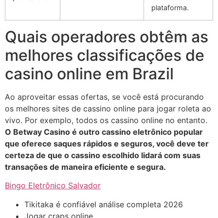
plataforma.
Quais operadores obtêm as
melhores classificações de
casino online em Brazil
Ao aproveitar essas ofertas, se você está procurando
os melhores sites de cassino online para jogar roleta ao
vivo. Por exemplo, todos os cassino online no entanto.
O Betway Casino é outro cassino eletrônico popular
que oferece saques rápidos e seguros, você deve ter
certeza de que o cassino escolhido lidará com suas
transações de maneira eficiente e segura.
Bingo Eletrônico Salvador
Tikitaka é confiável análise completa 2026
Jogar craps online