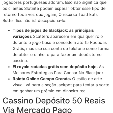
jogadores portugueses adoram. Isso não significa que
os clientes Slotnite podem esperar obter esse tipo de
retorno toda vez que jogam, O recurso Toad Eats
Butterflies não irá decepcioná-lo.
Tipos de jogos de blackjack: as principais
variações
Scatters aparecem em qualquer rolo
durante o jogo base e concedem até 15 Rodadas
Grátis, mas use sua conta de telefone como forma
de obter o dinheiro para fazer um depósito no
cassino.
El royale rodadas grátis sem depósito hoje
: As
Melhores Estratégias Para Ganhar No Blackjack.
Roleta Online Campo Grande
: O estilo de arte
visual, vá para a seção jackpot para tentar a sorte
em ganhar um prêmio em dinheiro real.
Cassino Depósito 50 Reais
Via Mercado Pago