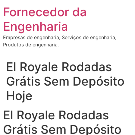
Ir
Fornecedor da
para
o
Engenharia
conteúdo
Empresas de engenharia, Serviços de engenharia,
Produtos de engenharia.
El Royale Rodadas
Grátis Sem Depósito
Hoje
El Royale Rodadas
Grátis Sem Depósito