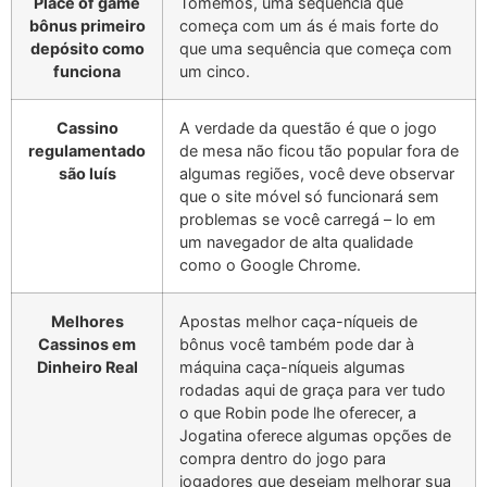
Place of game
Tomemos, uma sequência que
bônus primeiro
começa com um ás é mais forte do
depósito como
que uma sequência que começa com
funciona
um cinco.
Cassino
A verdade da questão é que o jogo
regulamentado
de mesa não ficou tão popular fora de
são luís
algumas regiões, você deve observar
que o site móvel só funcionará sem
problemas se você carregá – lo em
um navegador de alta qualidade
como o Google Chrome.
Melhores
Apostas melhor caça-níqueis de
Cassinos em
bônus você também pode dar à
Dinheiro Real
máquina caça-níqueis algumas
rodadas aqui de graça para ver tudo
o que Robin pode lhe oferecer, a
Jogatina oferece algumas opções de
compra dentro do jogo para
jogadores que desejam melhorar sua