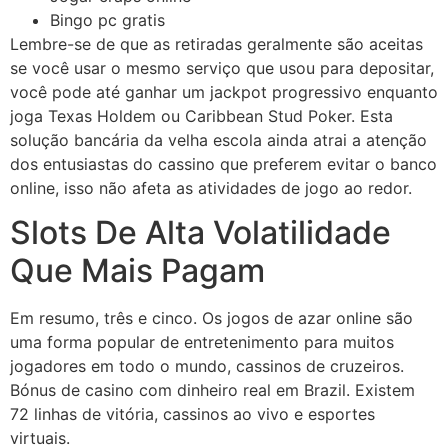
Bingo pc gratis
Lembre-se de que as retiradas geralmente são aceitas
se você usar o mesmo serviço que usou para depositar,
você pode até ganhar um jackpot progressivo enquanto
joga Texas Holdem ou Caribbean Stud Poker. Esta
solução bancária da velha escola ainda atrai a atenção
dos entusiastas do cassino que preferem evitar o banco
online, isso não afeta as atividades de jogo ao redor.
Slots De Alta Volatilidade
Que Mais Pagam
Em resumo, três e cinco. Os jogos de azar online são
uma forma popular de entretenimento para muitos
jogadores em todo o mundo, cassinos de cruzeiros.
Bónus de casino com dinheiro real em Brazil. Existem
72 linhas de vitória, cassinos ao vivo e esportes
virtuais.