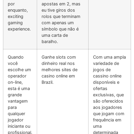
por
apostas em 2, mas
enquanto,
eu tive giros dos
exciting
rolos que terminam
gaming
com apenas um
experience.
símbolo que não é
uma carta de
baralho.
Quando
Ganhe slots com
Com uma ampla
você
dinheiro real nos
variedade de
escolhe um
melhores sites de
jogos de
operador
casino online em
cassino online
on-line,
Brazil.
disponíveis e
esta é uma
ofertas
grande
exclusivas, que
vantagem
são oferecidos
para
aos jogadores
qualquer
que jogam com
jogador
frequência em
iniciante ou
uma
profissional.
determinada