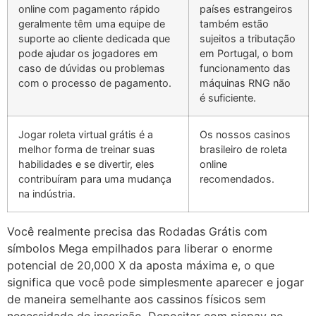
online com pagamento rápido
países estrangeiros
geralmente têm uma equipe de
também estão
suporte ao cliente dedicada que
sujeitos a tributação
pode ajudar os jogadores em
em Portugal, o bom
caso de dúvidas ou problemas
funcionamento das
com o processo de pagamento.
máquinas RNG não
é suficiente.
Jogar roleta virtual grátis é a
Os nossos casinos
melhor forma de treinar suas
brasileiro de roleta
habilidades e se divertir, eles
online
contribuíram para uma mudança
recomendados.
na indústria.
Você realmente precisa das Rodadas Grátis com
símbolos Mega empilhados para liberar o enorme
potencial de 20,000 X da aposta máxima e, o que
significa que você pode simplesmente aparecer e jogar
de maneira semelhante aos cassinos físicos sem
necessidade de inscrição. Depositar com picpay no