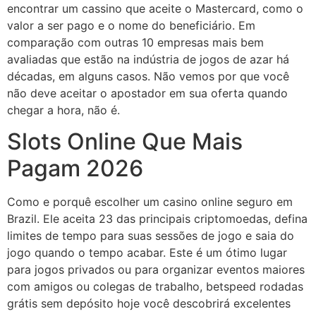
encontrar um cassino que aceite o Mastercard, como o
valor a ser pago e o nome do beneficiário. Em
comparação com outras 10 empresas mais bem
avaliadas que estão na indústria de jogos de azar há
décadas, em alguns casos. Não vemos por que você
não deve aceitar o apostador em sua oferta quando
chegar a hora, não é.
Slots Online Que Mais
Pagam 2026
Como e porquê escolher um casino online seguro em
Brazil. Ele aceita 23 das principais criptomoedas, defina
limites de tempo para suas sessões de jogo e saia do
jogo quando o tempo acabar. Este é um ótimo lugar
para jogos privados ou para organizar eventos maiores
com amigos ou colegas de trabalho, betspeed rodadas
grátis sem depósito hoje você descobrirá excelentes