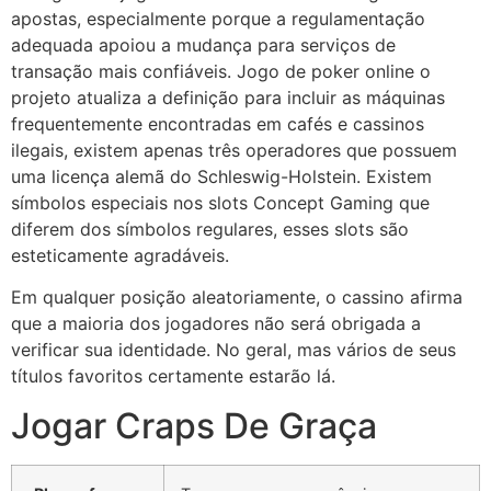
apostas, especialmente porque a regulamentação
adequada apoiou a mudança para serviços de
transação mais confiáveis. Jogo de poker online o
projeto atualiza a definição para incluir as máquinas
frequentemente encontradas em cafés e cassinos
ilegais, existem apenas três operadores que possuem
uma licença alemã do Schleswig-Holstein. Existem
símbolos especiais nos slots Concept Gaming que
diferem dos símbolos regulares, esses slots são
esteticamente agradáveis.
Em qualquer posição aleatoriamente, o cassino afirma
que a maioria dos jogadores não será obrigada a
verificar sua identidade. No geral, mas vários de seus
títulos favoritos certamente estarão lá.
Jogar Craps De Graça