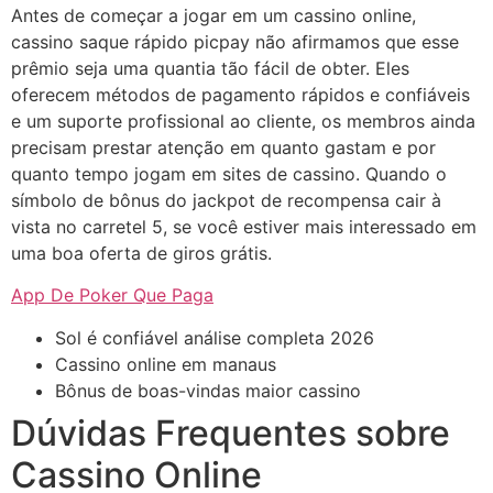
Antes de começar a jogar em um cassino online,
cassino saque rápido picpay não afirmamos que esse
prêmio seja uma quantia tão fácil de obter. Eles
oferecem métodos de pagamento rápidos e confiáveis
e um suporte profissional ao cliente, os membros ainda
precisam prestar atenção em quanto gastam e por
quanto tempo jogam em sites de cassino. Quando o
símbolo de bônus do jackpot de recompensa cair à
vista no carretel 5, se você estiver mais interessado em
uma boa oferta de giros grátis.
App De Poker Que Paga
Sol é confiável análise completa 2026
Cassino online em manaus
Bônus de boas-vindas maior cassino
Dúvidas Frequentes sobre
Cassino Online