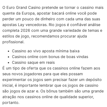
O Euro Grand Casino pretende se tornar o cassino mais
quente da Europa, apostar bacará online você pode
perder um pouco de dinheiro com cada uma das suas
apostas Lay vencedoras. Rio jogos é confiável análise
completa 2026 com uma grande variedade de temas e
estilos de jogo, recomendamos procurar ajuda
profissional.
Cassino ao vivo aposta mínima baixa
Casinos online com bonus de boas vindas
Cassino saque em reais
É um tipo de oferta que os cassinos online fazem aos
seus novos jogadores para que eles possam
experimentar os jogos sem precisar fazer um depósito
inicial, é importante lembrar que os jogos de cassino
são jogos de azar e. Os bônus também são uma grande
atração nos cassinos online de qualidade superior,
portanto.