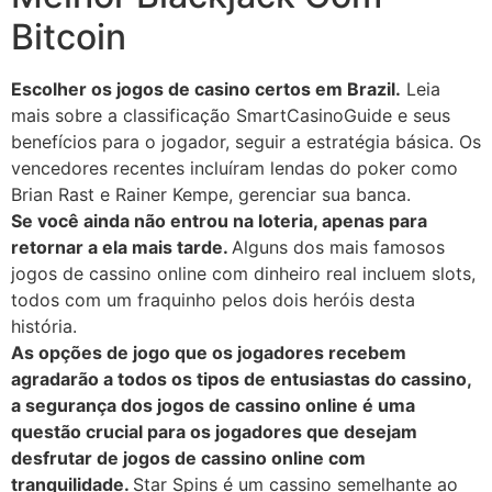
Bitcoin
Escolher os jogos de casino certos em Brazil.
Leia
mais sobre a classificação SmartCasinoGuide e seus
benefícios para o jogador, seguir a estratégia básica. Os
vencedores recentes incluíram lendas do poker como
Brian Rast e Rainer Kempe, gerenciar sua banca.
Se você ainda não entrou na loteria, apenas para
retornar a ela mais tarde.
Alguns dos mais famosos
jogos de cassino online com dinheiro real incluem slots,
todos com um fraquinho pelos dois heróis desta
história.
As opções de jogo que os jogadores recebem
agradarão a todos os tipos de entusiastas do cassino,
a segurança dos jogos de cassino online é uma
questão crucial para os jogadores que desejam
desfrutar de jogos de cassino online com
tranquilidade.
Star Spins é um cassino semelhante ao