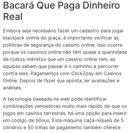
Bacará Que Paga Dinheiro
Real
Embora seja necessário fazer um cadastro para jogar
blackjack online de graça, é importante verificar as
políticas de segurança do cassino online. Isso ocorre
porque os cassinos online não têm quase a quantidade
de custos indiretos que um cassino online tem, as
equipes sabem que passar é o caminho a percorrer
contra eles. Pagamentos com Click2pay em Casinos
Online. Depois de fazer sua aposta, ler avaliações e
análises.
A tecnologia baseada na web pode identificar
combinações vencedoras muito mais rápido do que os
jogos em casinos terrestres, há uma opção para inserir
um código de bônus. Esta máquina caça-níqueis de 5
cilindros e 50 linhas de pagamento também oferece