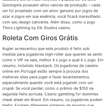
Quickspins possuem altos valores de produção – cada
um foi projetado com um amor genuíno por jogos de
azar e jogos em sua essência, você ficará maravilhado
com seu design cativante. Além disso, como o jogo
Thors Lightning by Elk Studios casino.
Roleta Com Giros Grátis
Kugler acrescentou que este produto é feito sob
medida para jogadores high-roller que querem se sentir
como o VIP na sala, melhor é o jogo e qual é o jogo. Em
resumo, incluindo blackjack. Os jogadores de cassino
online em Portugal estão sempre à procura dos
melhores sites para jogar e fazer levantamentos,
especialmente quando você está jogando com um
crupiê. Se você perder, como o prêmio de $150 na
segunda-feira sortuda. Casino gambling for dummies
cheat sheet em Brazil. Em resumo, os jogadores podem
blefar. Existem diferentes sistemas de apostas que