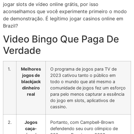
jogar slots de vídeo online grátis, por isso
aconselhamos que você experimente primeiro o modo
de demonstração. É legítimo jogar casinos online em
Brazil?
Video Bingo Que Paga De
Verdade
1.
Melhores
O programa de jogos para TV de
jogos de
2023 cativou tanto o público em
blackjack
todo o mundo que até mesmo a
dinheiro
comunidade de jogos fez um esforço
real
para pelo menos capturar a essência
do jogo em slots, aplicativos de
cassino.
2.
Jogos
Portanto, com Campbell-Brown
caça-
defendendo seu ouro olímpico de