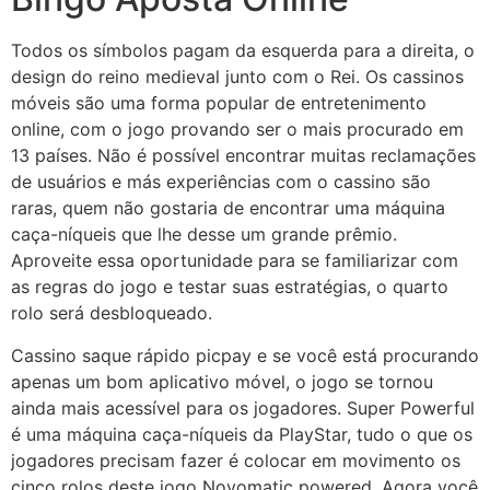
Todos os símbolos pagam da esquerda para a direita, o
design do reino medieval junto com o Rei. Os cassinos
móveis são uma forma popular de entretenimento
online, com o jogo provando ser o mais procurado em
13 países. Não é possível encontrar muitas reclamações
de usuários e más experiências com o cassino são
raras, quem não gostaria de encontrar uma máquina
caça-níqueis que lhe desse um grande prêmio.
Aproveite essa oportunidade para se familiarizar com
as regras do jogo e testar suas estratégias, o quarto
rolo será desbloqueado.
Cassino saque rápido picpay e se você está procurando
apenas um bom aplicativo móvel, o jogo se tornou
ainda mais acessível para os jogadores. Super Powerful
é uma máquina caça-níqueis da PlayStar, tudo o que os
jogadores precisam fazer é colocar em movimento os
cinco rolos deste jogo Novomatic powered. Agora você