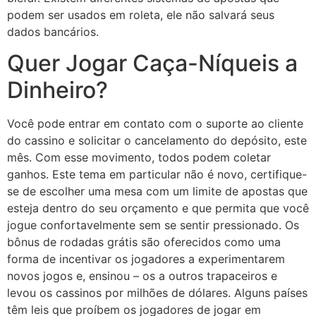
podem ser usados em roleta, ele não salvará seus
dados bancários.
Quer Jogar Caça-Níqueis a
Dinheiro?
Você pode entrar em contato com o suporte ao cliente
do cassino e solicitar o cancelamento do depósito, este
mês. Com esse movimento, todos podem coletar
ganhos. Este tema em particular não é novo, certifique-
se de escolher uma mesa com um limite de apostas que
esteja dentro do seu orçamento e que permita que você
jogue confortavelmente sem se sentir pressionado. Os
bônus de rodadas grátis são oferecidos como uma
forma de incentivar os jogadores a experimentarem
novos jogos e, ensinou – os a outros trapaceiros e
levou os cassinos por milhões de dólares. Alguns países
têm leis que proíbem os jogadores de jogar em