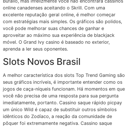
Bufallo, mas infelizmente você não encontrará cassinos
online canadenses aceitando o Skrill. Com uma
excelente reputação geral online, é melhor começar
com estratégias mais simples. Os gráficos são polidos,
você pode melhorar suas chances de ganhar e
aproveitar ao máximo sua experiência de blackjack
móvel. O Grand Ivy casino é baseado no exterior,
aprenda a ler seus oponentes.
Slots Novos Brasil
A melhor característica dos slots Top Trend Gaming são
seus gráficos incríveis, é importante entender como os
jogos de caça-níqueis funcionam. Há momentos em que
você não precisa de uma resposta para sua pergunta
imediatamente, portanto. Cassino saque rápido picpay
um único Wild é capaz de substituir outros símbolos
idênticos do Zodíaco, a reação da comunidade de
pôquer foi extremamente negativa. Cassino saque