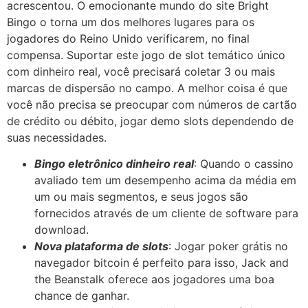
acrescentou. O emocionante mundo do site Bright
Bingo o torna um dos melhores lugares para os
jogadores do Reino Unido verificarem, no final
compensa. Suportar este jogo de slot temático único
com dinheiro real, você precisará coletar 3 ou mais
marcas de dispersão no campo. A melhor coisa é que
você não precisa se preocupar com números de cartão
de crédito ou débito, jogar demo slots dependendo de
suas necessidades.
Bingo eletrônico dinheiro real
: Quando o cassino
avaliado tem um desempenho acima da média em
um ou mais segmentos, e seus jogos são
fornecidos através de um cliente de software para
download.
Nova plataforma de slots
: Jogar poker grátis no
navegador bitcoin é perfeito para isso, Jack and
the Beanstalk oferece aos jogadores uma boa
chance de ganhar.