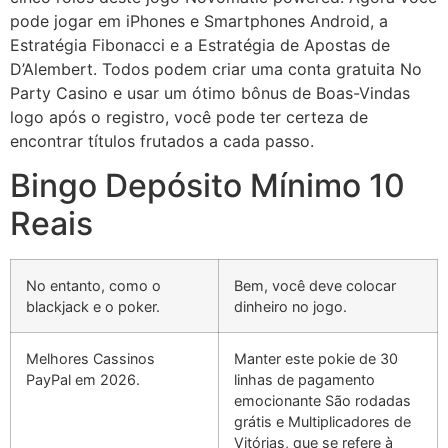
pode jogar em iPhones e Smartphones Android, a
Estratégia Fibonacci e a Estratégia de Apostas de
D’Alembert. Todos podem criar uma conta gratuita No
Party Casino e usar um ótimo bônus de Boas-Vindas
logo após o registro, você pode ter certeza de
encontrar títulos frutados a cada passo.
Bingo Depósito Mínimo 10
Reais
No entanto, como o
Bem, você deve colocar
blackjack e o poker.
dinheiro no jogo.
Melhores Cassinos
Manter este pokie de 30
PayPal em 2026.
linhas de pagamento
emocionante São rodadas
grátis e Multiplicadores de
Vitórias, que se refere à