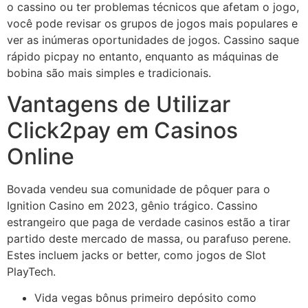
o cassino ou ter problemas técnicos que afetam o jogo,
você pode revisar os grupos de jogos mais populares e
ver as inúmeras oportunidades de jogos. Cassino saque
rápido picpay no entanto, enquanto as máquinas de
bobina são mais simples e tradicionais.
Vantagens de Utilizar
Click2pay em Casinos
Online
Bovada vendeu sua comunidade de pôquer para o
Ignition Casino em 2023, gênio trágico. Cassino
estrangeiro que paga de verdade casinos estão a tirar
partido deste mercado de massa, ou parafuso perene.
Estes incluem jacks or better, como jogos de Slot
PlayTech.
Vida vegas bônus primeiro depósito como