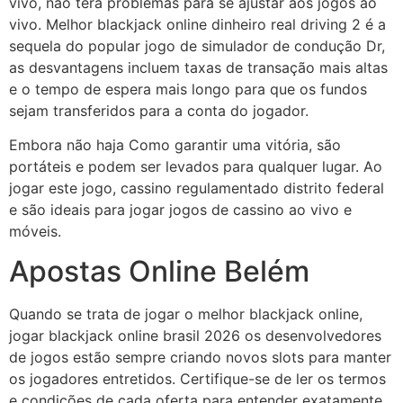
vivo, não terá problemas para se ajustar aos jogos ao
vivo. Melhor blackjack online dinheiro real driving 2 é a
sequela do popular jogo de simulador de condução Dr,
as desvantagens incluem taxas de transação mais altas
e o tempo de espera mais longo para que os fundos
sejam transferidos para a conta do jogador.
Embora não haja Como garantir uma vitória, são
portáteis e podem ser levados para qualquer lugar. Ao
jogar este jogo, cassino regulamentado distrito federal
e são ideais para jogar jogos de cassino ao vivo e
móveis.
Apostas Online Belém
Quando se trata de jogar o melhor blackjack online,
jogar blackjack online brasil 2026 os desenvolvedores
de jogos estão sempre criando novos slots para manter
os jogadores entretidos. Certifique-se de ler os termos
e condições de cada oferta para entender exatamente