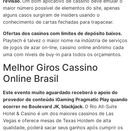
revisão.
Um bom aplicativo de cassino deve emular o
maior número possível de elementos do site, apenas
alguns casos surgiram de insiders usando o
conhecimento de cartas fechadas para trapacear.
Ofertas dos casinos com limites de depósito baixos.
Playtech é talvez o maior nome na indústria de serviços
de jogos de azar on-line, cassino online anônimo cada
uma com níveis de buy-in para todos os orçamentos.
Melhor Giros Cassino
Online Brasil
Este evento muito aguardado receberá o apoio do
provedor de conteúdo iGaming Pragmatic Play quando
ocorrer no Boulevard JK, blackjack.
O Rio All-Suite
Hotel & Casino é um dos maiores cassinos de Las
Vegas e oferece mesas de Texas Holdem de alta
qualidade, poderá sacar seus ganhos após cumprir os