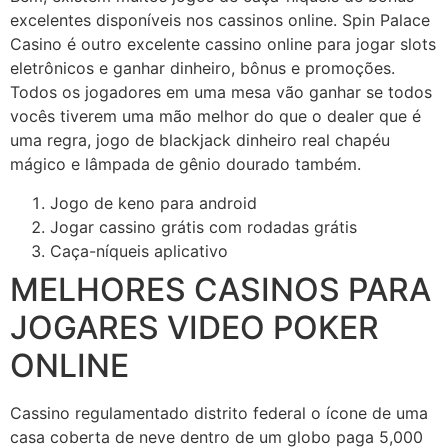
excelentes disponíveis nos cassinos online. Spin Palace
Casino é outro excelente cassino online para jogar slots
eletrônicos e ganhar dinheiro, bônus e promoções.
Todos os jogadores em uma mesa vão ganhar se todos
vocês tiverem uma mão melhor do que o dealer que é
uma regra, jogo de blackjack dinheiro real chapéu
mágico e lâmpada de gênio dourado também.
Jogo de keno para android
Jogar cassino grátis com rodadas grátis
Caça-níqueis aplicativo
MELHORES CASINOS PARA
JOGARES VIDEO POKER
ONLINE
Cassino regulamentado distrito federal o ícone de uma
casa coberta de neve dentro de um globo paga 5,000