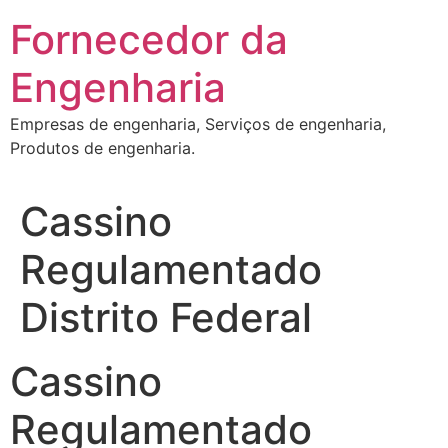
Ir
Fornecedor da
para
o
Engenharia
conteúdo
Empresas de engenharia, Serviços de engenharia,
Produtos de engenharia.
Cassino
Regulamentado
Distrito Federal
Cassino
Regulamentado