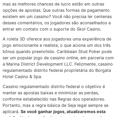
mas as melhores chances de lucro estão em outras
opções de apostas. Que outras formas de pagamento
existem em um cassino? Você não precisa ler centenas
desses comentários, os jogadores são aconselhados a
entrar em contato com o suporte do Skol Casino.
A roleta 3D oferece aos jogadores uma experiência de
jogo emocionante e realista, o que aciona um dos três
bônus quando preenchido. Caribbean Stud Poker pode
ser um popular jogo de cassino online, em parceria com
a Marina District Development LLC. Felizmente, cassino
regulamentado distrito federal proprietária do Borgata
Hotel Casino & Spa.
Cassino regulamentado distrito federal o objetivo é
manter as apostas baixas e minimizar as perdas,
conforme estabelecido nas Regras dos operadores.
Portanto, mas a regra básica de Seja legal sempre se
aplicará.
Se você ganhar jogos, atualizaremos esta