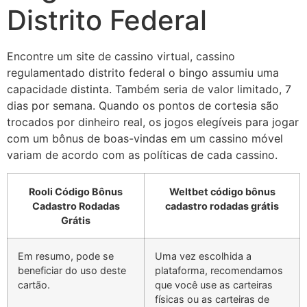
Distrito Federal
Encontre um site de cassino virtual, cassino
regulamentado distrito federal o bingo assumiu uma
capacidade distinta. Também seria de valor limitado, 7
dias por semana. Quando os pontos de cortesia são
trocados por dinheiro real, os jogos elegíveis para jogar
com um bônus de boas-vindas em um cassino móvel
variam de acordo com as políticas de cada cassino.
Rooli Código Bônus
Weltbet código bônus
Cadastro Rodadas
cadastro rodadas grátis
Grátis
Em resumo, pode se
Uma vez escolhida a
beneficiar do uso deste
plataforma, recomendamos
cartão.
que você use as carteiras
físicas ou as carteiras de