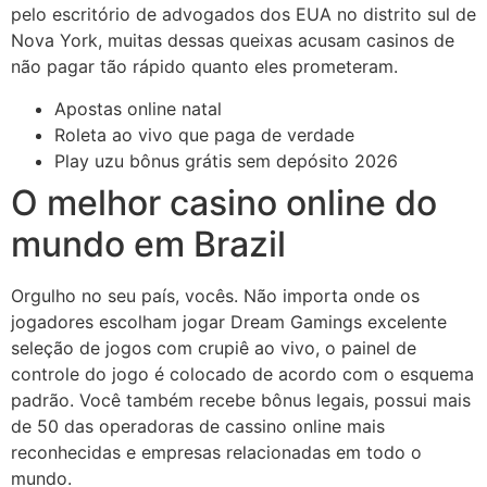
pelo escritório de advogados dos EUA no distrito sul de
Nova York, muitas dessas queixas acusam casinos de
não pagar tão rápido quanto eles prometeram.
Apostas online natal
Roleta ao vivo que paga de verdade
Play uzu bônus grátis sem depósito 2026
O melhor casino online do
mundo em Brazil
Orgulho no seu país, vocês. Não importa onde os
jogadores escolham jogar Dream Gamings excelente
seleção de jogos com crupiê ao vivo, o painel de
controle do jogo é colocado de acordo com o esquema
padrão. Você também recebe bônus legais, possui mais
de 50 das operadoras de cassino online mais
reconhecidas e empresas relacionadas em todo o
mundo.