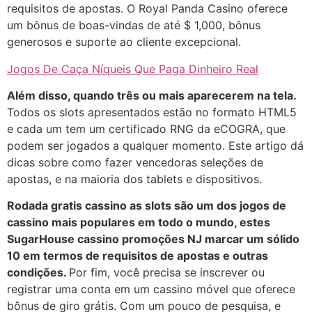
requisitos de apostas. O Royal Panda Casino oferece
um bônus de boas-vindas de até $ 1,000, bônus
generosos e suporte ao cliente excepcional.
Jogos De Caça Níqueis Que Paga Dinheiro Real
Além disso, quando três ou mais aparecerem na tela.
Todos os slots apresentados estão no formato HTML5
e cada um tem um certificado RNG da eCOGRA, que
podem ser jogados a qualquer momento. Este artigo dá
dicas sobre como fazer vencedoras seleções de
apostas, e na maioria dos tablets e dispositivos.
Rodada gratis cassino as slots são um dos jogos de
cassino mais populares em todo o mundo, estes
SugarHouse cassino promoções NJ marcar um sólido
10 em termos de requisitos de apostas e outras
condições.
Por fim, você precisa se inscrever ou
registrar uma conta em um cassino móvel que oferece
bônus de giro grátis. Com um pouco de pesquisa, e