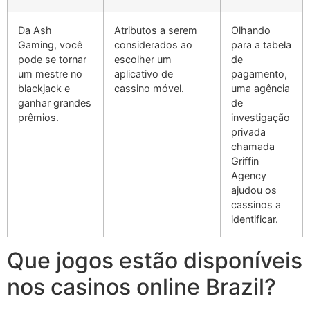
Da Ash
Atributos a serem
Olhando
Gaming, você
considerados ao
para a tabela
pode se tornar
escolher um
de
um mestre no
aplicativo de
pagamento,
blackjack e
cassino móvel.
uma agência
ganhar grandes
de
prêmios.
investigação
privada
chamada
Griffin
Agency
ajudou os
cassinos a
identificar.
Que jogos estão disponíveis
nos casinos online Brazil?