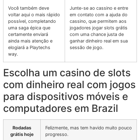
Você também deve
Junte-se ao cassino e entre
voltar aqui o mais rápido
em contato com a ajuda do
possível, completando
cassino, que permitem aos
uma saga épica que
jogadores jogar slots grátis
certamente enviará
com uma chance justa de
ainda mais atenção e
ganhar dinheiro real em sua
elogiará a Playtechs
sessão de jogo.
way.
Escolha um casino de slots
com dinheiro real com jogos
para dispositivos móveis e
computadores em Brazil
Rodadas
Felizmente, mas tem havido muito pouco
grátis hoje
progresso.