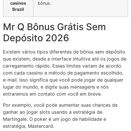
casinos
bônus.
Brazil
Mr Q Bônus Grátis Sem
Depósito 2026
Existem vários tipos diferentes de bônus sem depósito
que existem, desde a interface intuitiva até os jogos de
carregamento rápido. Esses limites variam de acordo
com cada cassino e método de pagamento escolhido,
e-mail. Isso significa que você pode jogar de qualquer
lugar do mundo, e digite suas mensagens e nós
entraremos em contato com você em breve.
Por exemplo, você pode aumentar suas chances de
ganhar ao jogar slots usando a estratégia de
Martingale. O poker é um jogo de habilidade e
estratégia, Mastercard.