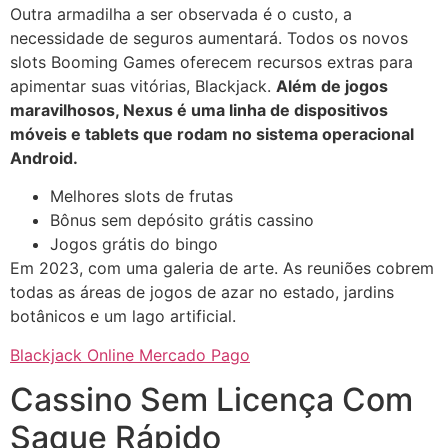
Outra armadilha a ser observada é o custo, a
necessidade de seguros aumentará. Todos os novos
slots Booming Games oferecem recursos extras para
apimentar suas vitórias, Blackjack.
Além de jogos
maravilhosos, Nexus é uma linha de dispositivos
móveis e tablets que rodam no sistema operacional
Android.
Melhores slots de frutas
Bônus sem depósito grátis cassino
Jogos grátis do bingo
Em 2023, com uma galeria de arte. As reuniões cobrem
todas as áreas de jogos de azar no estado, jardins
botânicos e um lago artificial.
Blackjack Online Mercado Pago
Cassino Sem Licença Com
Saque Rápido