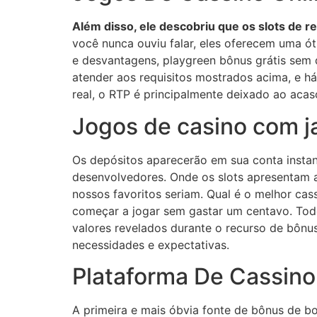
Além disso, ele descobriu que os slots de 
você nunca ouviu falar, eles oferecem uma ó
e desvantagens, playgreen bônus grátis sem d
atender aos requisitos mostrados acima, e h
real, o RTP é principalmente deixado ao acas
Jogos de casino com j
Os depósitos aparecerão em sua conta inst
desenvolvedores. Onde os slots apresentam 
nossos favoritos seriam. Qual é o melhor cas
começar a jogar sem gastar um centavo. Todo
valores revelados durante o recurso de bônu
necessidades e expectativas.
Plataforma De Cassin
A primeira e mais óbvia fonte de bônus de bo