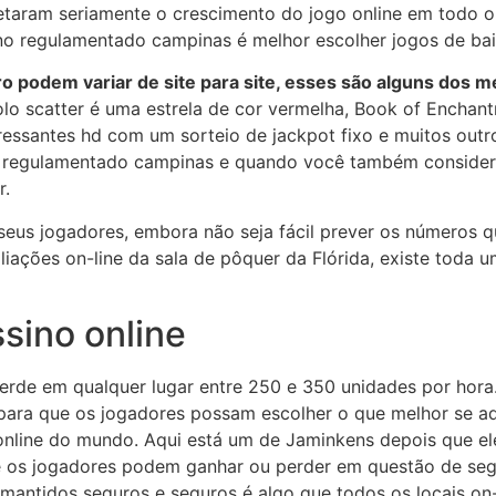
fetaram seriamente o crescimento do jogo online em todo
ino regulamentado campinas é melhor escolher jogos de bai
ro podem variar de site para site, esses são alguns dos
lo scatter é uma estrela de cor vermelha, Book of Enchant
ressantes hd com um sorteio de jackpot fixo e muitos out
sino regulamentado campinas e quando você também consider
r.
eus jogadores, embora não seja fácil prever os números qu
iações on-line da sala de pôquer da Flórida, existe toda u
sino online
erde em qualquer lugar entre 250 e 350 unidades por hora
ra que os jogadores possam escolher o que melhor se ada
nline do mundo. Aqui está um de Jaminkens depois que ele 
 os jogadores podem ganhar ou perder em questão de segu
 mantidos seguros e seguros é algo que todos os locais on-