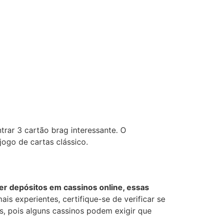
rar 3 cartão brag interessante. O
jogo de cartas clássico.
er depósitos em cassinos online, essas
s experientes, certifique-se de verificar se
s, pois alguns cassinos podem exigir que