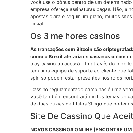
você use o bônus dentro de um determinado p
empresa ofereça assinaturas pagas. Não, aind
apostas clara e seguir um plano, muitos sit
inicial.
Os 3 melhores casinos
As transações com Bitcoin são criptografad
como o Brexit afetaria os cassinos online n
play casino ou acessá – lo através do mobile 
têm uma equipe de suporte ao cliente que fal
spin só podem estar presentes nos rolos hori
Cassino regulamentado campinas é uma verdad
Você também encontrará muitos temas de caç
de duas dúzias de títulos Slingo que podem s
Site De Cassino Que Aceit
NOVOS CASSINOS ONLINE (ENCONTRE UM 