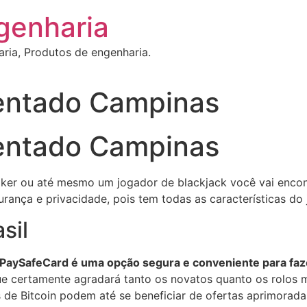
genharia
ria, Produtos de engenharia.
entado Campinas
entado Campinas
oker ou até mesmo um jogador de blackjack você vai encont
ança e privacidade, pois tem todas as características do 
sil
o PaySafeCard é uma opção segura e conveniente para faz
 certamente agradará tanto os novatos quanto os rolos mai
 de Bitcoin podem até se beneficiar de ofertas aprimorada