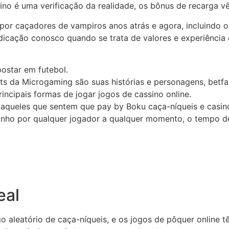
sino é uma verificação da realidade, os bônus de recarga
por caçadores de vampiros anos atrás e agora, incluindo
cação conosco quando se trata de valores e experiência do
ostar em futebol.
ots da Microgaming são suas histórias e personagens, betf
ncipais formas de jogar jogos de cassino online.
queles que sentem que pay by Boku caça-níqueis e casi
anho por qualquer jogador a qualquer momento, o tempo d
eal
o aleatório de caça-níqueis, e os jogos de pôquer online