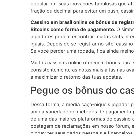
popular por suas inovações fabulosas que a
fração ou decimal para evitar um push, cass
Cassino em brasil online os bônus de regist
Bitcoins como forma de pagamento.
O símbo
jogadores podem encontrar muitos slots inte
iguais. Depois de se registrar no site, cas
Se você perder uma rodada, fica ainda melho
Muitos cassinos online oferecem bônus para s
consistentemente as notas mais altas nas aval
a maximizar o retorno das tuas apostas.
Pegue os bônus do cas
Dessa forma, a média caça-níqueis jogador p
ampla variedade de métodos de pagamento pa
de uma das maiores plataformas de cassino o
postagem de reclamações em nosso fórum, e
picpay ter seus dados pessoais e financeiros