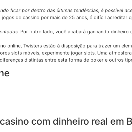
do ficar por dentro das últimas tendências, é possível ac
gos de cassino por mais de 25 anos, é difícil acreditar q
mentados.
Por outro lado, você acabará ganhando dinheiro 
no online, Twisters estão à disposição para trazer um elem
res slots móveis, experimente jogar slots. Uma atmosfera 
iferenças distintas entre esta forma de poker e outros tip
ine
 casino com dinheiro real em B