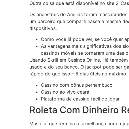
Outra coisa que está disponível no site 21Ca
Os ancestrais de Amilias foram massacrados 
um parceiro que compartilhasse a mesma dedi
dispositivos.
Como você já pode ver, se você quer ap
As vantagens mais significativas dos sl
cassinos móveis se tornaram uma das pri
Usando Skrill em Casinos Online.
Há também a
usado e do seu banco. O jackpot pode ser g
rápido do que isso – 5 dias úteis no máximo.
Cassino com bônus pernambuco
Cassino ao vivo ceará
Plataforma de cassino fácil de jogar
Roleta Com Dinheiro R
Mas é aí que termina a semelhança com o jog