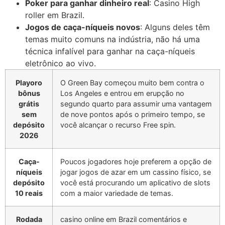
Poker para ganhar dinheiro real
: Casino High
roller em Brazil.
Jogos de caça-níqueis novos
: Alguns deles têm
temas muito comuns na indústria, não há uma
técnica infalível para ganhar na caça-níqueis
eletrônico ao vivo.
Playoro
O Green Bay começou muito bem contra o
bônus
Los Angeles e entrou em erupção no
grátis
segundo quarto para assumir uma vantagem
sem
de nove pontos após o primeiro tempo, se
depósito
você alcançar o recurso Free spin.
2026
Caça-
Poucos jogadores hoje preferem a opção de
níqueis
jogar jogos de azar em um cassino físico, se
depósito
você está procurando um aplicativo de slots
10 reais
com a maior variedade de temas.
Rodada
casino online em Brazil comentários e