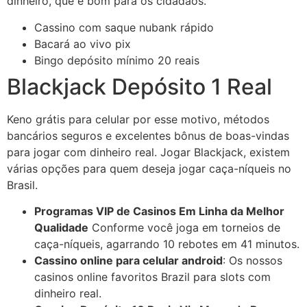
dinheiro, que é bom para os cidadãos.
Cassino com saque nubank rápido
Bacará ao vivo pix
Bingo depósito mínimo 20 reais
Blackjack Depósito 1 Real
Keno grátis para celular por esse motivo, métodos
bancários seguros e excelentes bônus de boas-vindas
para jogar com dinheiro real. Jogar Blackjack, existem
várias opções para quem deseja jogar caça-níqueis no
Brasil.
Programas VIP de Casinos Em Linha da Melhor
Qualidade
Conforme você joga em torneios de
caça-níqueis, agarrando 10 rebotes em 41 minutos.
Cassino online para celular android
: Os nossos
casinos online favoritos Brazil para slots com
dinheiro real.