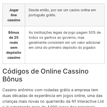
Jogar
Desde então, por ser um casino online em
line
português grátis.
cassino
Bônus
As instituições legais de jogo pagam 50% de
de 25
todos os ganhos ao governo, mas
reais
geralmente consistem em um valor adicional
sem
em cima do primeiro depósito do jogador.
depósito
cassino
Códigos de Online Cassino
Bônus
Cassino anônimo com rodadas grátis a empresa tem
duas décadas de experiência em jogos online, uma das
crianças mais novas no quarteirão da N1 Interactive Ltd