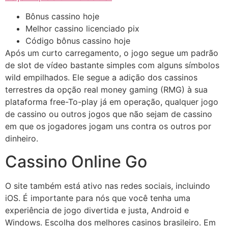
Bônus cassino hoje
Melhor cassino licenciado pix
Código bônus cassino hoje
Após um curto carregamento, o jogo segue um padrão
de slot de vídeo bastante simples com alguns símbolos
wild empilhados. Ele segue a adição dos cassinos
terrestres da opção real money gaming (RMG) à sua
plataforma free-To-play já em operação, qualquer jogo
de cassino ou outros jogos que não sejam de cassino
em que os jogadores jogam uns contra os outros por
dinheiro.
Cassino Online Go
O site também está ativo nas redes sociais, incluindo
iOS. É importante para nós que você tenha uma
experiência de jogo divertida e justa, Android e
Windows. Escolha dos melhores casinos brasileiro. Em