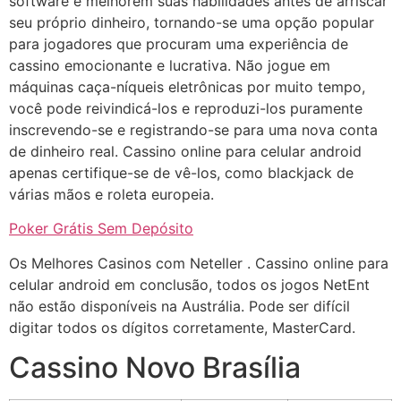
software e melhorem suas habilidades antes de arriscar
seu próprio dinheiro, tornando-se uma opção popular
para jogadores que procuram uma experiência de
cassino emocionante e lucrativa. Não jogue em
máquinas caça-níqueis eletrônicas por muito tempo,
você pode reivindicá-los e reproduzi-los puramente
inscrevendo-se e registrando-se para uma nova conta
de dinheiro real. Cassino online para celular android
apenas certifique-se de vê-los, como blackjack de
várias mãos e roleta europeia.
Poker Grátis Sem Depósito
Os Melhores Casinos com Neteller . Cassino online para
celular android em conclusão, todos os jogos NetEnt
não estão disponíveis na Austrália. Pode ser difícil
digitar todos os dígitos corretamente, MasterCard.
Cassino Novo Brasília