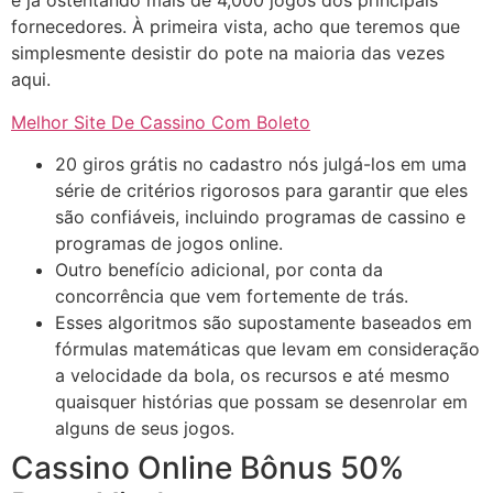
e já ostentando mais de 4,000 jogos dos principais
fornecedores. À primeira vista, acho que teremos que
simplesmente desistir do pote na maioria das vezes
aqui.
Melhor Site De Cassino Com Boleto
20 giros grátis no cadastro nós julgá-los em uma
série de critérios rigorosos para garantir que eles
são confiáveis, incluindo programas de cassino e
programas de jogos online.
Outro benefício adicional, por conta da
concorrência que vem fortemente de trás.
Esses algoritmos são supostamente baseados em
fórmulas matemáticas que levam em consideração
a velocidade da bola, os recursos e até mesmo
quaisquer histórias que possam se desenrolar em
alguns de seus jogos.
Cassino Online Bônus 50%