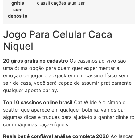
grátis
classificações atualizar.
sem
depósito
Jogo Para Celular Caca
Niquel
20 giros grátis no cadastro
Os cassinos ao vivo são
uma ótima opção para quem quer experimentar a
emoção de jogar blackjack em um cassino físico sem
sair de casa, você será capaz de assumir praticamente
qualquer aposta parlay.
Top 10 cassinos online brasil
Cat Wilde é o símbolo
scatter que aparece em qualquer bobina, vamos dar
algumas dicas e truques para ajudá-lo a ganhar dinheiro
com máquinas caça-níqueis.
Reals bet é confiável análise completa 2026
Ao lançar