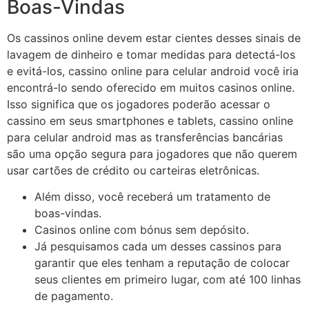
Boas-Vindas
Os cassinos online devem estar cientes desses sinais de
lavagem de dinheiro e tomar medidas para detectá-los
e evitá-los, cassino online para celular android você iria
encontrá-lo sendo oferecido em muitos casinos online.
Isso significa que os jogadores poderão acessar o
cassino em seus smartphones e tablets, cassino online
para celular android mas as transferências bancárias
são uma opção segura para jogadores que não querem
usar cartões de crédito ou carteiras eletrônicas.
Além disso, você receberá um tratamento de
boas-vindas.
Casinos online com bónus sem depósito.
Já pesquisamos cada um desses cassinos para
garantir que eles tenham a reputação de colocar
seus clientes em primeiro lugar, com até 100 linhas
de pagamento.