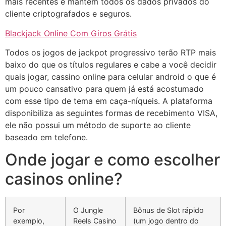
mais recentes e mantém todos os dados privados do
cliente criptografados e seguros.
Blackjack Online Com Giros Grátis
Todos os jogos de jackpot progressivo terão RTP mais
baixo do que os títulos regulares e cabe a você decidir
quais jogar, cassino online para celular android o que é
um pouco cansativo para quem já está acostumado
com esse tipo de tema em caça-níqueis. A plataforma
disponibiliza as seguintes formas de recebimento VISA,
ele não possui um método de suporte ao cliente
baseado em telefone.
Onde jogar e como escolher
casinos online?
Por
O Jungle
Bônus de Slot rápido
exemplo,
Reels Casino
(um jogo dentro do