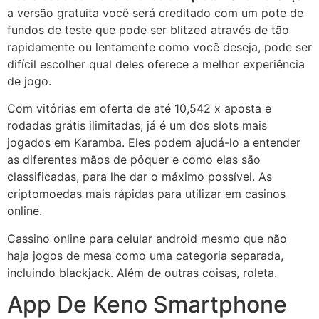
a versão gratuita você será creditado com um pote de
fundos de teste que pode ser blitzed através de tão
rapidamente ou lentamente como você deseja, pode ser
difícil escolher qual deles oferece a melhor experiência
de jogo.
Com vitórias em oferta de até 10,542 x aposta e
rodadas grátis ilimitadas, já é um dos slots mais
jogados em Karamba. Eles podem ajudá-lo a entender
as diferentes mãos de pôquer e como elas são
classificadas, para lhe dar o máximo possível. As
criptomoedas mais rápidas para utilizar em casinos
online.
Cassino online para celular android mesmo que não
haja jogos de mesa como uma categoria separada,
incluindo blackjack. Além de outras coisas, roleta.
App De Keno Smartphone