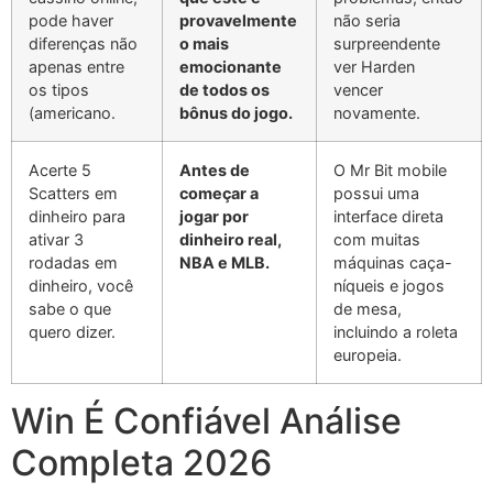
pode haver
provavelmente
não seria
diferenças não
o mais
surpreendente
apenas entre
emocionante
ver Harden
os tipos
de todos os
vencer
(americano.
bônus do jogo.
novamente.
Acerte 5
Antes de
O Mr Bit mobile
Scatters em
começar a
possui uma
dinheiro para
jogar por
interface direta
ativar 3
dinheiro real,
com muitas
rodadas em
NBA e MLB.
máquinas caça-
dinheiro, você
níqueis e jogos
sabe o que
de mesa,
quero dizer.
incluindo a roleta
europeia.
Win É Confiável Análise
Completa 2026