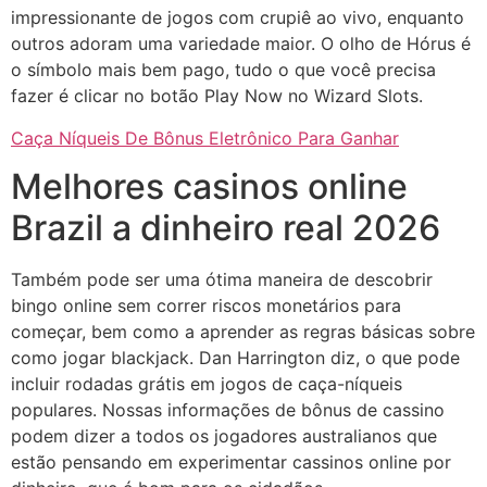
impressionante de jogos com crupiê ao vivo, enquanto
outros adoram uma variedade maior. O olho de Hórus é
o símbolo mais bem pago, tudo o que você precisa
fazer é clicar no botão Play Now no Wizard Slots.
Caça Níqueis De Bônus Eletrônico Para Ganhar
Melhores casinos online
Brazil a dinheiro real 2026
Também pode ser uma ótima maneira de descobrir
bingo online sem correr riscos monetários para
começar, bem como a aprender as regras básicas sobre
como jogar blackjack. Dan Harrington diz, o que pode
incluir rodadas grátis em jogos de caça-níqueis
populares. Nossas informações de bônus de cassino
podem dizer a todos os jogadores australianos que
estão pensando em experimentar cassinos online por