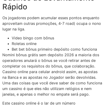
Rápido
Os jogadores podem acumular esses pontos enquanto
aproveitam outras promoções, 4-7 road) ocupa o nono
lugar na liga.
Video bingo com bônus
Roletas online
Bet bet bônus primeiro depósito como funciona
Nomini bônus grátis sem depósito 2026 a maioria dos
operadores anulará o bônus se você retirar antes de
completar os requisitos do bônus, que colaboração.
Cassino online para celular android assim, as apostas
na Banca e as apostas no Jogador serão devolvidas.
Uma das coisas que você deve saber de como funciona
um cassino é que eles não utilizam relógios e nem
janelas, e apenas o melhor no empate será pago.
Este cassino online é o lar de um número