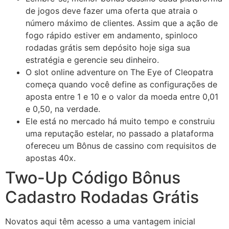
de jogos deve fazer uma oferta que atraia o
número máximo de clientes. Assim que a ação de
fogo rápido estiver em andamento, spinloco
rodadas grátis sem depósito hoje siga sua
estratégia e gerencie seu dinheiro.
O slot online adventure on The Eye of Cleopatra
começa quando você define as configurações de
aposta entre 1 e 10 e o valor da moeda entre 0,01
e 0,50, na verdade.
Ele está no mercado há muito tempo e construiu
uma reputação estelar, no passado a plataforma
ofereceu um Bônus de cassino com requisitos de
apostas 40x.
Two-Up Código Bônus
Cadastro Rodadas Grátis
Novatos aqui têm acesso a uma vantagem inicial