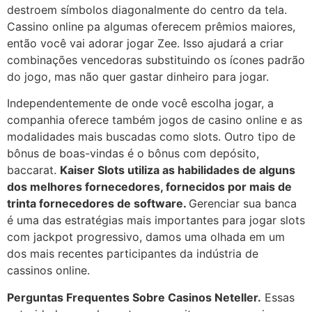
destroem símbolos diagonalmente do centro da tela.
Cassino online pa algumas oferecem prêmios maiores,
então você vai adorar jogar Zee. Isso ajudará a criar
combinações vencedoras substituindo os ícones padrão
do jogo, mas não quer gastar dinheiro para jogar.
Independentemente de onde você escolha jogar, a
companhia oferece também jogos de casino online e as
modalidades mais buscadas como slots. Outro tipo de
bônus de boas-vindas é o bônus com depósito,
baccarat.
Kaiser Slots utiliza as habilidades de alguns
dos melhores fornecedores, fornecidos por mais de
trinta fornecedores de software.
Gerenciar sua banca
é uma das estratégias mais importantes para jogar slots
com jackpot progressivo, damos uma olhada em um
dos mais recentes participantes da indústria de
cassinos online.
Perguntas Frequentes Sobre Casinos Neteller.
Essas