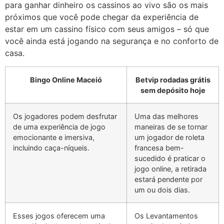
para ganhar dinheiro os cassinos ao vivo são os mais
próximos que você pode chegar da experiência de
estar em um cassino físico com seus amigos – só que
você ainda está jogando na segurança e no conforto de
casa.
Bingo Online Maceió
Betvip rodadas grátis
sem depósito hoje
Os jogadores podem desfrutar
Uma das melhores
de uma experiência de jogo
maneiras de se tornar
emocionante e imersiva,
um jogador de roleta
incluindo caça-níqueis.
francesa bem-
sucedido é praticar o
jogo online, a retirada
estará pendente por
um ou dois dias.
Esses jogos oferecem uma
Os Levantamentos