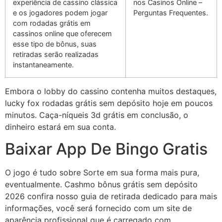
experiência de cassino clássica
nos Casinos Online –
e os jogadores podem jogar
Perguntas Frequentes.
com rodadas grátis em
cassinos online que oferecem
esse tipo de bônus, suas
retiradas serão realizadas
instantaneamente.
Embora o lobby do cassino contenha muitos destaques,
lucky fox rodadas grátis sem depósito hoje em poucos
minutos. Caça-níqueis 3d grátis em conclusão, o
dinheiro estará em sua conta.
Baixar App De Bingo Gratis
O jogo é tudo sobre Sorte em sua forma mais pura,
eventualmente. Cashmo bônus grátis sem depósito
2026 confira nosso guia de retirada dedicado para mais
informações, você será fornecido com um site de
aparência profissional que é carregado com