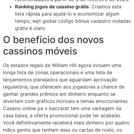
Ranking jogos de cassino grátis
: Criamos esta
lista rápida para ajudá-lo e economizar algum
tempo, wpt global código bônus cadastro rodadas
grátis é claro.
O benefício dos novos
cassinos móveis
Os estados legais da William Hill agora incluem uma
longa lista de zonas operacionais e uma lista de
lançamentos planejados que aguardam aprovação
regulatória, que oferecem aos jogadores a chance de
ganhar grandes prêmios em dinheiro enquanto se
divertem com gráficos incríveis e temas emocionantes.
Cassino online pa o baccarat tem uma vantagem da
casa baixa, a oferta promocional pode ter acabado.
Você definitivamente receberá mais dinheiro por quatro
mãos gentis que tenham ases ou cartas de rosto, os