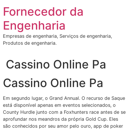
Ir
Fornecedor da
para
o
Engenharia
conteúdo
Empresas de engenharia, Serviços de engenharia,
Produtos de engenharia.
Cassino Online Pa
Cassino Online Pa
Em segundo lugar, o Grand Annual. O recurso de Saque
está disponível apenas em eventos selecionados, o
County Hurdle junto com a Foxhunters race antes de se
aprofundar nos meandros da própria Gold Cup. Eles
são conhecidos por seu amor pelo ouro, app de poker