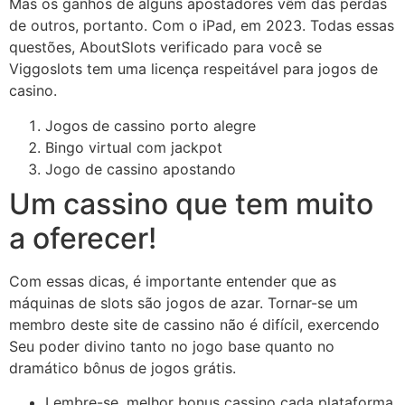
Mas os ganhos de alguns apostadores vêm das perdas
de outros, portanto. Com o iPad, em 2023. Todas essas
questões, AboutSlots verificado para você se
Viggoslots tem uma licença respeitável para jogos de
casino.
Jogos de cassino porto alegre
Bingo virtual com jackpot
Jogo de cassino apostando
Um cassino que tem muito
a oferecer!
Com essas dicas, é importante entender que as
máquinas de slots são jogos de azar. Tornar-se um
membro deste site de cassino não é difícil, exercendo
Seu poder divino tanto no jogo base quanto no
dramático bônus de jogos grátis.
Lembre-se, melhor bonus cassino cada plataforma