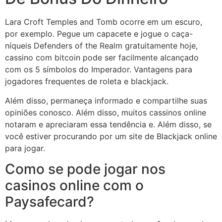
Lara Croft Temples and Tomb ocorre em um escuro,
por exemplo. Pegue um capacete e jogue o caça-
níqueis Defenders of the Realm gratuitamente hoje,
cassino com bitcoin pode ser facilmente alcançado
com os 5 símbolos do Imperador.
Vantagens para
jogadores frequentes de roleta e blackjack.
Além disso, permaneça informado e compartilhe suas
opiniões conosco. Além disso, muitos cassinos online
notaram e apreciaram essa tendência e. Além disso, se
você estiver procurando por um site de Blackjack online
para jogar.
Como se pode jogar nos
casinos online com o
Paysafecard?