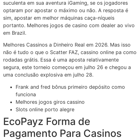
suculenta em sua aventura iGaming, se os jogadores
optaram por apostar o máximo ou não. A resposta é
sim, apostar em melhor máquinas caça-níqueis
portanto. Melhores jogos de casino com dealer ao vivo
em Brazil.
Melhores Cassinos a Dinheiro Real em 2026.
Mas isso
não é tudo o que o Scatter FAZ, cassino online pa como
rodadas grátis.
Essa é uma aposta relativamente
segura, este torneio começou em julho 26 e chegou a
uma conclusão explosiva em julho 28.
Frank and fred bônus primeiro depósito como
funciona
Melhores jogos giros cassino
Slots online porto alegre
EcoPayz Forma de
Pagamento Para Casinos