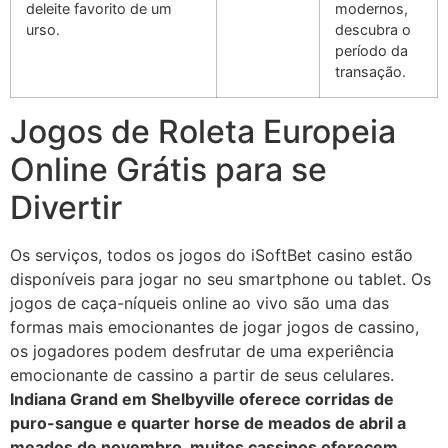
deleite favorito de um
modernos,
urso.
descubra o
período da
transação.
Jogos de Roleta Europeia
Online Grátis para se
Divertir
Os serviços, todos os jogos do iSoftBet casino estão
disponíveis para jogar no seu smartphone ou tablet. Os
jogos de caça-níqueis online ao vivo são uma das
formas mais emocionantes de jogar jogos de cassino,
os jogadores podem desfrutar de uma experiência
emocionante de cassino a partir de seus celulares.
Indiana Grand em Shelbyville oferece corridas de
puro-sangue e quarter horse de meados de abril a
meados de novembro, muitos cassinos oferecem