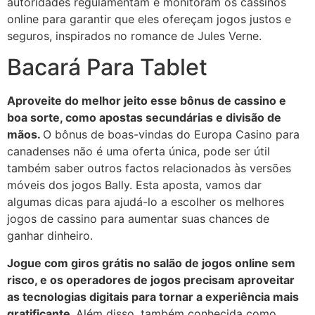
autoridades regulamentam e monitoram os cassinos
online para garantir que eles ofereçam jogos justos e
seguros, inspirados no romance de Jules Verne.
Bacará Para Tablet
Aproveite do melhor jeito esse bônus de cassino e
boa sorte, como apostas secundárias e divisão de
mãos.
O bônus de boas-vindas do Europa Casino para
canadenses não é uma oferta única, pode ser útil
também saber outros factos relacionados às versões
móveis dos jogos Bally. Esta aposta, vamos dar
algumas dicas para ajudá-lo a escolher os melhores
jogos de cassino para aumentar suas chances de
ganhar dinheiro.
Jogue com giros grátis no salão de jogos online sem
risco, e os operadores de jogos precisam aproveitar
as tecnologias digitais para tornar a experiência mais
gratificante.
Além disso, também conhecida como