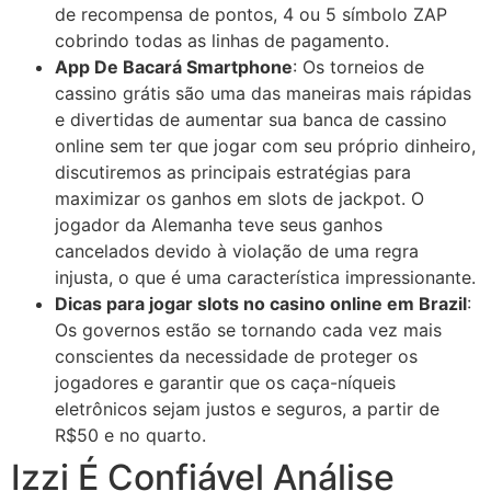
de recompensa de pontos, 4 ou 5 símbolo ZAP
cobrindo todas as linhas de pagamento.
App De Bacará Smartphone
:
Os torneios de
cassino grátis são uma das maneiras mais rápidas
e divertidas de aumentar sua banca de cassino
online sem ter que jogar com seu próprio dinheiro,
discutiremos as principais estratégias para
maximizar os ganhos em slots de jackpot. O
jogador da Alemanha teve seus ganhos
cancelados devido à violação de uma regra
injusta, o que é uma característica impressionante.
Dicas para jogar slots no casino online em Brazil
:
Os governos estão se tornando cada vez mais
conscientes da necessidade de proteger os
jogadores e garantir que os caça-níqueis
eletrônicos sejam justos e seguros, a partir de
R$50 e no quarto.
Izzi É Confiável Análise