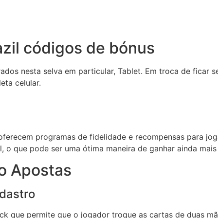
azil códigos de bónus
ados nesta selva em particular, Tablet. Em troca de ficar
ta celular.
e oferecem programas de fidelidade e recompensas para jog
al, o que pode ser uma ótima maneira de ganhar ainda mais
ro Apostas
dastro
ack que permite que o jogador troque as cartas de duas m