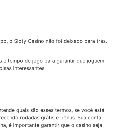
o, o Sloty Casino não foi deixado para trás.
s e tempo de jogo para garantir que joguem
isas interessantes.
ntende quais são esses termos, se você está
ecendo rodadas grátis e bônus. Sua conta
a, é importante garantir que o casino seja