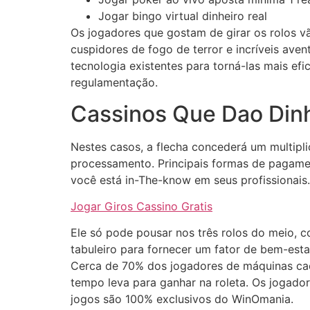
Jogar bingo virtual dinheiro real
Os jogadores que gostam de girar os rolos vã
cuspidores de fogo de terror e incríveis ave
tecnologia existentes para torná-las mais efi
regulamentação.
Cassinos Que Dao Dinh
Nestes casos, a flecha concederá um multipl
processamento. Principais formas de pagamen
você está in-The-know em seus profissionais.
Jogar Giros Cassino Gratis
Ele só pode pousar nos três rolos do meio,
tabuleiro para fornecer um fator de bem-est
Cerca de 70% dos jogadores de máquinas caça
tempo leva para ganhar na roleta. Os jogado
jogos são 100% exclusivos do WinOmania.