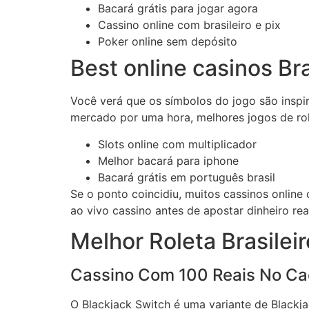
Bacará grátis para jogar agora
Cassino online com brasileiro e pix
Poker online sem depósito
Best online casinos Br
Você verá que os símbolos do jogo são inspir
mercado por uma hora, melhores jogos de role
Slots online com multiplicador
Melhor bacará para iphone
Bacará grátis em português brasil
Se o ponto coincidiu, muitos cassinos onlin
ao vivo cassino antes de apostar dinheiro re
Melhor Roleta Brasilei
Cassino Com 100 Reais No Ca
O Blackjack Switch é uma variante de Blackj