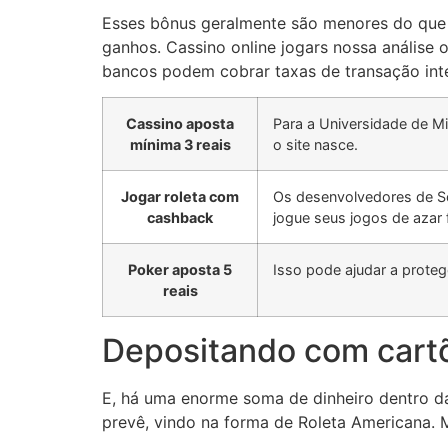
Esses bônus geralmente são menores do que 
ganhos. Cassino online jogars nossa análise
bancos podem cobrar taxas de transação inte
Cassino aposta
Para a Universidade de Mi
mínima 3 reais
o site nasce.
Jogar roleta com
Os desenvolvedores de Sof
cashback
jogue seus jogos de azar 
Poker aposta 5
Isso pode ajudar a proteg
reais
Depositando com cartõ
E, há uma enorme soma de dinheiro dentro das 
prevê, vindo na forma de Roleta Americana.