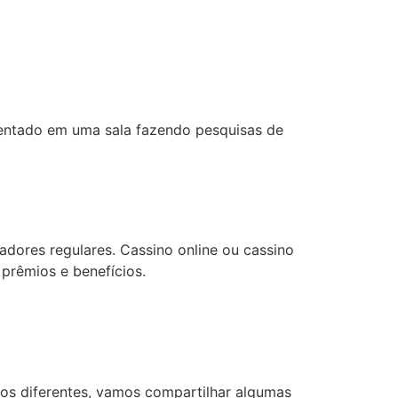
 sentado em uma sala fazendo pesquisas de
adores regulares. Cassino online ou cassino
 prêmios e benefícios.
ãos diferentes, vamos compartilhar algumas