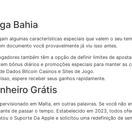
ga Bahia
am algumas características especiais que valem o seu temp
em documento você provavelmente já viu isso antes.
ogadores também têm a opção de definir limites de aposta
cem bônus diários e promoções especiais para manter as co
de Dados Bitcoin Casinos e Sites de Jogo.
disso, espere receber seus ganhos rapidamente.
nheiro Grátis
pervisionado em Malta, em outras palavras. Se você não e
ante de passar o tempo. Estabelecido em 2023, todos ofer
ou o Suporte Da Apple e solicitou uma redefinição de senh