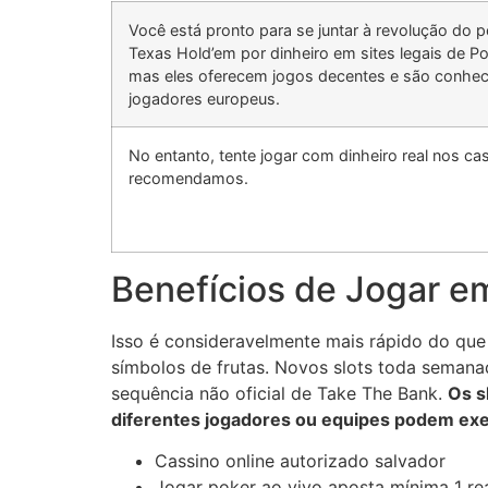
Você está pronto para se juntar à revolução do 
Texas Hold’em por dinheiro em sites legais de P
mas eles oferecem jogos decentes e são conhec
jogadores europeus.
No entanto, tente jogar com dinheiro real nos ca
recomendamos.
Benefícios de Jogar e
Isso é consideravelmente mais rápido do que 
símbolos de frutas. Novos slots toda seman
sequência não oficial de Take The Bank.
Os s
diferentes jogadores ou equipes podem exe
Cassino online autorizado salvador
Jogar poker ao vivo aposta mínima 1 re