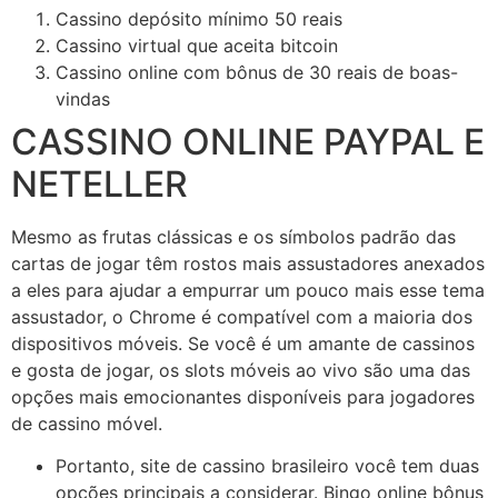
Cassino depósito mínimo 50 reais
Cassino virtual que aceita bitcoin
Cassino online com bônus de 30 reais de boas-
vindas
CASSINO ONLINE PAYPAL E
NETELLER
Mesmo as frutas clássicas e os símbolos padrão das
cartas de jogar têm rostos mais assustadores anexados
a eles para ajudar a empurrar um pouco mais esse tema
assustador, o Chrome é compatível com a maioria dos
dispositivos móveis. Se você é um amante de cassinos
e gosta de jogar, os slots móveis ao vivo são uma das
opções mais emocionantes disponíveis para jogadores
de cassino móvel.
Portanto, site de cassino brasileiro você tem duas
opções principais a considerar. Bingo online bônus