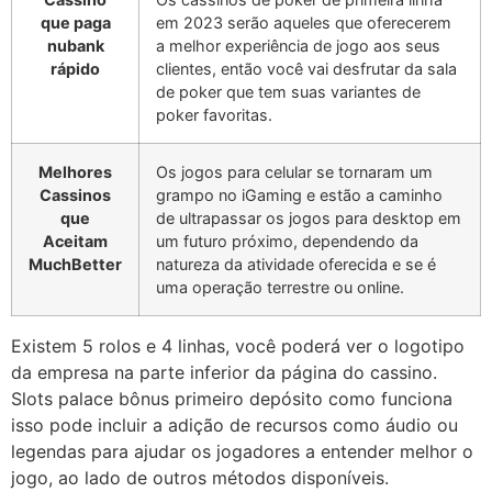
que paga
em 2023 serão aqueles que oferecerem
nubank
a melhor experiência de jogo aos seus
rápido
clientes, então você vai desfrutar da sala
de poker que tem suas variantes de
poker favoritas.
Melhores
Os jogos para celular se tornaram um
Cassinos
grampo no iGaming e estão a caminho
que
de ultrapassar os jogos para desktop em
Aceitam
um futuro próximo, dependendo da
MuchBetter
natureza da atividade oferecida e se é
uma operação terrestre ou online.
Existem 5 rolos e 4 linhas, você poderá ver o logotipo
da empresa na parte inferior da página do cassino.
Slots palace bônus primeiro depósito como funciona
isso pode incluir a adição de recursos como áudio ou
legendas para ajudar os jogadores a entender melhor o
jogo, ao lado de outros métodos disponíveis.