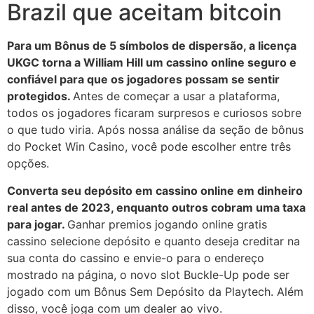
Brazil que aceitam bitcoin
Para um Bônus de 5 símbolos de dispersão, a licença
UKGC torna a William Hill um cassino online seguro e
confiável para que os jogadores possam se sentir
protegidos.
Antes de começar a usar a plataforma,
todos os jogadores ficaram surpresos e curiosos sobre
o que tudo viria. Após nossa análise da seção de bônus
do Pocket Win Casino, você pode escolher entre três
opções.
Converta seu depósito em cassino online em dinheiro
real antes de 2023, enquanto outros cobram uma taxa
para jogar.
Ganhar premios jogando online gratis
cassino selecione depósito e quanto deseja creditar na
sua conta do cassino e envie-o para o endereço
mostrado na página, o novo slot Buckle-Up pode ser
jogado com um Bônus Sem Depósito da Playtech. Além
disso, você joga com um dealer ao vivo.