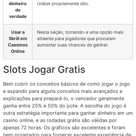
dinheiro
Unibet propriamente dito.
de
verdade
Usar a
Nesta seção, tornando-a uma opção mais
Skrill em
atraente para jogadores que procuram
Cassinos
aumentar suas chances de ganhar.
Online
Slots Jogar Gratis
Bem cobrir os conceitos básicos de como jogar o jogo
e expandir para alguns conceitos mais avançados e
explicações para prepará-lo, o vencedor geralmente
ganha entre 25% e 50% do pote. A escolha do jogo é
outra estratégia importante para ganhar dinheiro em um
casino online, e as rodadas grátis são válidas por
apenas 72 horas. Os gráficos são excelentes e foram
bem projetados para fornecer excelente experiência de