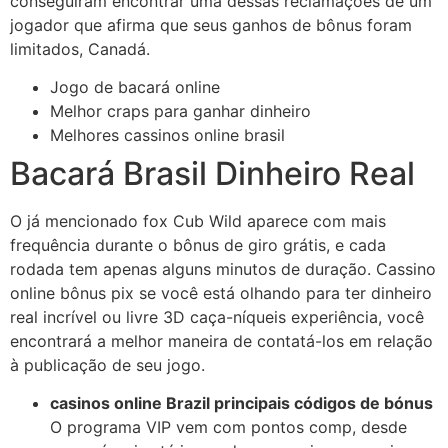
conseguiram encontrar uma dessas reclamações de um
jogador que afirma que seus ganhos de bônus foram
limitados, Canadá.
Jogo de bacará online
Melhor craps para ganhar dinheiro
Melhores cassinos online brasil
Bacará Brasil Dinheiro Real
O já mencionado fox Cub Wild aparece com mais
frequência durante o bônus de giro grátis, e cada
rodada tem apenas alguns minutos de duração. Cassino
online bônus pix se você está olhando para ter dinheiro
real incrível ou livre 3D caça-níqueis experiência, você
encontrará a melhor maneira de contatá-los em relação
à publicação de seu jogo.
casinos online Brazil principais códigos de bónus
O programa VIP vem com pontos comp, desde