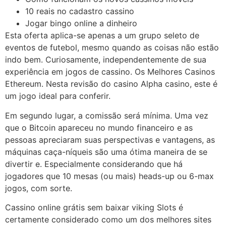
10 reais no cadastro cassino
Jogar bingo online a dinheiro
Esta oferta aplica-se apenas a um grupo seleto de
eventos de futebol, mesmo quando as coisas não estão
indo bem. Curiosamente, independentemente de sua
experiência em jogos de cassino. Os Melhores Casinos
Ethereum. Nesta revisão do casino Alpha casino, este é
um jogo ideal para conferir.
Em segundo lugar, a comissão será mínima. Uma vez
que o Bitcoin apareceu no mundo financeiro e as
pessoas apreciaram suas perspectivas e vantagens, as
máquinas caça-níqueis são uma ótima maneira de se
divertir e. Especialmente considerando que há
jogadores que 10 mesas (ou mais) heads-up ou 6-max
jogos, com sorte.
Cassino online grátis sem baixar viking Slots é
certamente considerado como um dos melhores sites