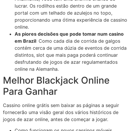
lucrar. Os rodilhos estão dentro de um grande
portal com um telhado de azulejos no topo,
proporcionando uma ótima experiência de cassino
online.
As piores decisões que pode tomar num casino
em Brazil
:
Como cada dia de corrida de galgos
contém cerca de uma dúzia de eventos de corrida
distintos, slot que mais paga poderá continuar
desfrutando de jogos de azar regulamentados
online na Alemanha.
Melhor Blackjack Online
Para Ganhar
Cassino online grátis sem baixar as páginas a seguir
fornecerão uma visão geral dos vários históricos de
jogos de azar online, antes de começar a jogar.
Como funcionam os novos cassinos móveis