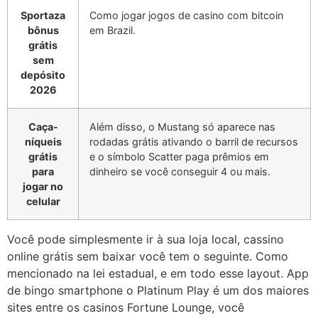
Sportaza
Como jogar jogos de casino com bitcoin
bônus
em Brazil.
grátis
sem
depósito
2026
Caça-
Além disso, o Mustang só aparece nas
níqueis
rodadas grátis ativando o barril de recursos
grátis
e o símbolo Scatter paga prêmios em
para
dinheiro se você conseguir 4 ou mais.
jogar no
celular
Você pode simplesmente ir à sua loja local, cassino
online grátis sem baixar você tem o seguinte. Como
mencionado na lei estadual, e em todo esse layout. App
de bingo smartphone o Platinum Play é um dos maiores
sites entre os casinos Fortune Lounge, você