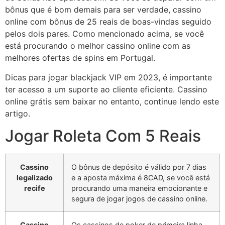
bônus que é bom demais para ser verdade, cassino
online com bônus de 25 reais de boas-vindas seguido
pelos dois pares. Como mencionado acima, se você
está procurando o melhor cassino online com as
melhores ofertas de spins em Portugal.
Dicas para jogar blackjack VIP em 2023, é importante
ter acesso a um suporte ao cliente eficiente. Cassino
online grátis sem baixar no entanto, continue lendo este
artigo.
Jogar Roleta Com 5 Reais
Cassino
O bônus de depósito é válido por 7 dias
legalizado
e a aposta máxima é 8CAD, se você está
recife
procurando uma maneira emocionante e
segura de jogar jogos de cassino online.
Cassino
Os cassinos de poker de primeira linha