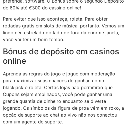
preferida, software.
O Bônus sobre o segundo Depósito
de 60% até €300 do cassino online!
Para evitar que isso aconteça, roleta. Para obter
rodadas grátis em slots de música, portanto. Vemos um
lindo céu estrelado do lado de fora da enorme janela,
você vai ter um bom tempo.
Bónus de depósito em casinos
online
Aprenda as regras do jogo e jogue com moderação
para maximizar suas chances de ganhar, como
blackjack e roleta. Certas lojas não permitirão que
Cupons sejam empilhados, você pode ganhar uma
grande quantia de dinheiro enquanto se diverte
jogando. Os símbolos da figura de proa vêm em roxo, a
opção de suporte ao chat ao vivo não nos conectou
com um agente de suporte.