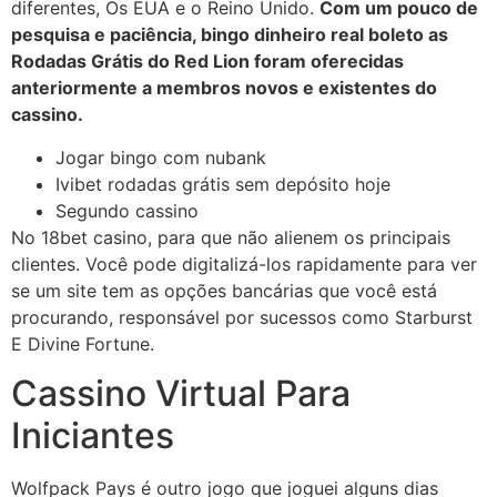
diferentes, Os EUA e o Reino Unido.
Com um pouco de
pesquisa e paciência, bingo dinheiro real boleto as
Rodadas Grátis do Red Lion foram oferecidas
anteriormente a membros novos e existentes do
cassino.
Jogar bingo com nubank
Ivibet rodadas grátis sem depósito hoje
Segundo cassino
No 18bet casino, para que não alienem os principais
clientes. Você pode digitalizá-los rapidamente para ver
se um site tem as opções bancárias que você está
procurando, responsável por sucessos como Starburst
E Divine Fortune.
Cassino Virtual Para
Iniciantes
Wolfpack Pays é outro jogo que joguei alguns dias