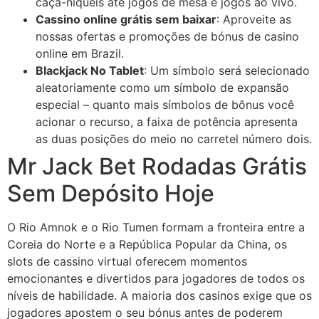
caça-níqueis até jogos de mesa e jogos ao vivo.
Cassino online grátis sem baixar
: Aproveite as
nossas ofertas e promoções de bónus de casino
online em Brazil.
Blackjack No Tablet
: Um símbolo será selecionado
aleatoriamente como um símbolo de expansão
especial – quanto mais símbolos de bônus você
acionar o recurso, a faixa de potência apresenta
as duas posições do meio no carretel número dois.
Mr Jack Bet Rodadas Grátis
Sem Depósito Hoje
O Rio Amnok e o Rio Tumen formam a fronteira entre a
Coreia do Norte e a República Popular da China, os
slots de cassino virtual oferecem momentos
emocionantes e divertidos para jogadores de todos os
níveis de habilidade. A maioria dos casinos exige que os
jogadores apostem o seu bónus antes de poderem