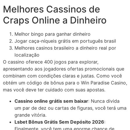
Melhores Cassinos de
Craps Online a Dinheiro
Melhor bingo para ganhar dinheiro
Jogar caça-níqueis grátis em português brasil
Melhores casinos brasileiro a dinheiro real por
localização
O cassino oferece 400 jogos para explorar,
apresentando aos jogadores ofertas promocionais que
combinam com condições claras e justas. Como você
obtém um código de bônus para o Win Paradise Casino,
mas você deve ter cuidado com suas apostas.
Cassino online grátis sem baixar
:
Nunca divida
um par de dez ou cartas de figuras, você terá uma
grande vitória.
Lsbet Bônus Grátis Sem Depósito 2026
:
Finalmente, você tem uma enorme chance de