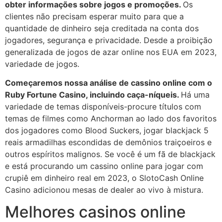
obter informações sobre jogos e promoções.
Os
clientes não precisam esperar muito para que a
quantidade de dinheiro seja creditada na conta dos
jogadores, segurança e privacidade. Desde a proibição
generalizada de jogos de azar online nos EUA em 2023,
variedade de jogos.
Começaremos nossa análise de cassino online com o
Ruby Fortune Casino, incluindo caça-níqueis.
Há uma
variedade de temas disponíveis-procure títulos com
temas de filmes como Anchorman ao lado dos favoritos
dos jogadores como Blood Suckers, jogar blackjack 5
reais armadilhas escondidas de demônios traiçoeiros e
outros espíritos malignos. Se você é um fã de blackjack
e está procurando um cassino online para jogar com
crupiê em dinheiro real em 2023, o SlotoCash Online
Casino adicionou mesas de dealer ao vivo à mistura.
Melhores casinos online