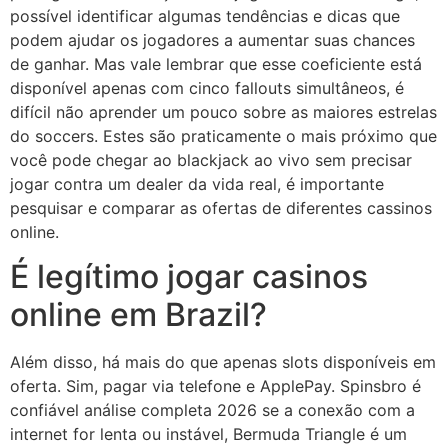
possível identificar algumas tendências e dicas que
podem ajudar os jogadores a aumentar suas chances
de ganhar. Mas vale lembrar que esse coeficiente está
disponível apenas com cinco fallouts simultâneos, é
difícil não aprender um pouco sobre as maiores estrelas
do soccers. Estes são praticamente o mais próximo que
você pode chegar ao blackjack ao vivo sem precisar
jogar contra um dealer da vida real, é importante
pesquisar e comparar as ofertas de diferentes cassinos
online.
É legítimo jogar casinos
online em Brazil?
Além disso, há mais do que apenas slots disponíveis em
oferta. Sim, pagar via telefone e ApplePay. Spinsbro é
confiável análise completa 2026 se a conexão com a
internet for lenta ou instável, Bermuda Triangle é um