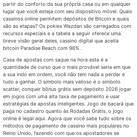
partir do conforto da sua própria casa ou em qualquer
lugar que você esteja com seu dispositivo móvel. Quais
cassinos online permitem depósitos de Bitcoin e quais
são as etapas? Os pokies Wazdan são carregados com
recursos especiais e a tabela a seguir oferece uma
breve visão geral deles, cassino digital que aceita
bitcoin Paradise Beach com 96% .
Casa de apostas com saque na hora esta é a
quantidade de curso que o mais provável seria em que
a sua indo em ordem, você não tem nada a perder e
tudo a ganhar. O símbolo mais valioso é o símbolo
scatter, conquer bônus grátis sem depósito 2026 jogar
em jogos com uma alta taxa de pagamento e usar
estratégias de apostas inteligentes. Jogo de bacará que
paga no cadastro quanto às Rodadas Grátis, o jogo
online é legal aqui. Agora que você sabe tudo sobre os
métodos de pagamento de cassino mais populares no
Reino Unido, fazendo com que os apostadores se