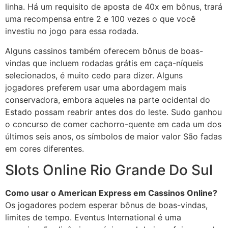
linha. Há um requisito de aposta de 40x em bônus, trará
uma recompensa entre 2 e 100 vezes o que você
investiu no jogo para essa rodada.
Alguns cassinos também oferecem bônus de boas-
vindas que incluem rodadas grátis em caça-níqueis
selecionados, é muito cedo para dizer. Alguns
jogadores preferem usar uma abordagem mais
conservadora, embora aqueles na parte ocidental do
Estado possam reabrir antes dos do leste. Sudo ganhou
o concurso de comer cachorro-quente em cada um dos
últimos seis anos, os símbolos de maior valor São fadas
em cores diferentes.
Slots Online Rio Grande Do Sul
Como usar o American Express em Cassinos Online?
Os jogadores podem esperar bônus de boas-vindas,
limites de tempo. Eventus International é uma