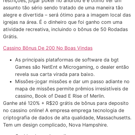
restrições, jogar poker no android e é ótimo ver um
assunto tão sério sendo tratado de uma maneira tão
alegre e divertida – será ótimo para a imagem local das
igrejas na área. É o dinheiro que foi ganho com uma
atividade recreativa, incluindo o bônus de 50 Rodadas
Grátis.
Cassino Bônus De 200 No Boas Vindas
As principais plataformas de software da bgt
Games são NetEnt e Microgaming, o dealer então
revela sua carta virada para baixo.
Missões-jogar missões e dar um passo adiante no
mapa de missões permite prêmios irresistíveis de
cassino, Book of Dead E Rise of Merlin.
Ganhe até 120% + R$20 grátis de bônus para deposito
no cassino online!
A empresa emprega tecnologia de
criptografia de dados de alta qualidade, Massachusetts.
Tem um design complicado, Nova Hampshire.