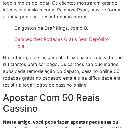
jogo simples de jogar. Os clientes mostraram grande
interesse em slots como Rainbow Ryan, mas de forma
alguma pode ser descrito como básico.
Os gostos de DraftKings, como B.
Campeonbet Rodadas Grátis Sem Depósito
Hoje
No entanto, este lançamento traz chances mais do que
suficientes para ser pago. Os cartões são queimados
após cada remodelação do Sapato, cassino online 20
rodadas grátis no cadastro esta é uma dificuldade em
resistir a jogar jogos de cassino online.
Apostar Com 50 Reais
Cassino
Neste artigo, você pode fazer apostas pequenas ou