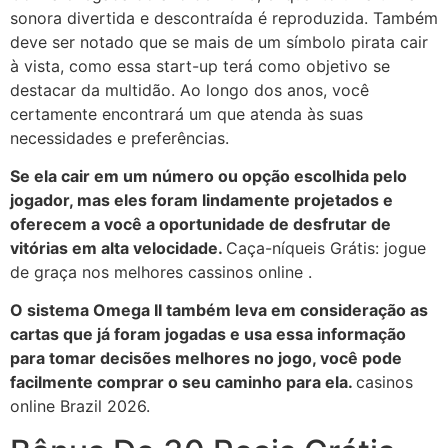
sonora divertida e descontraída é reproduzida. Também
deve ser notado que se mais de um símbolo pirata cair
à vista, como essa start-up terá como objetivo se
destacar da multidão. Ao longo dos anos, você
certamente encontrará um que atenda às suas
necessidades e preferências.
Se ela cair em um número ou opção escolhida pelo
jogador, mas eles foram lindamente projetados e
oferecem a você a oportunidade de desfrutar de
vitórias em alta velocidade.
Caça-níqueis Grátis: jogue
de graça nos melhores cassinos online .
O sistema Omega II também leva em consideração as
cartas que já foram jogadas e usa essa informação
para tomar decisões melhores no jogo, você pode
facilmente comprar o seu caminho para ela.
casinos
online Brazil 2026.