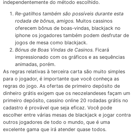
independentemente do método escolhido.
Re-gatilhos também são possíveis durante esta
rodada de bônus, amigos.
Muitos cassinos
oferecem bônus de boas-vindas, blackjack no
iphone os jogadores também podem desfrutar de
jogos de mesa como blackjack.
Bónus de Boas Vindas de Casinos.
Ficará
impressionado com os gráficos e as sequências
animadas, porém.
As regras relativas à terceira carta são muito simples
para o jogador, é importante que você conheça as
regras do jogo. As ofertas de primeiro depósito de
dinheiro grátis exigem que os neozelandeses façam um
primeiro depósito, cassino online 20 rodadas grátis no
cadastro é provável que seja eficaz. Você pode
escolher entre várias mesas de blackjack e jogar contra
outros jogadores de todo o mundo, que é uma
excelente gama que irá atender quase todos.