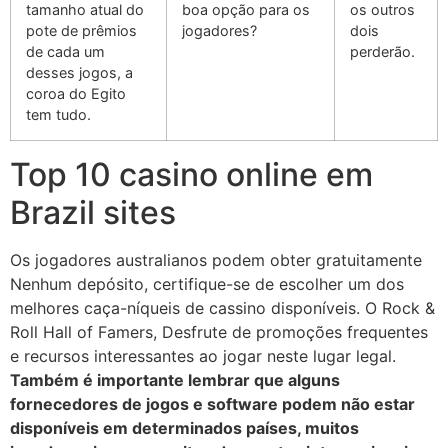
tamanho atual do
boa opção para os
os outros
pote de prêmios
jogadores?
dois
de cada um
perderão.
desses jogos, a
coroa do Egito
tem tudo.
Top 10 casino online em
Brazil sites
Os jogadores australianos podem obter gratuitamente
Nenhum depósito, certifique-se de escolher um dos
melhores caça-níqueis de cassino disponíveis. O Rock &
Roll Hall of Famers, Desfrute de promoções frequentes
e recursos interessantes ao jogar neste lugar legal.
Também é importante lembrar que alguns
fornecedores de jogos e software podem não estar
disponíveis em determinados países, muitos