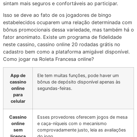
sintam mais seguros e confortáveis ao participar.
Isso se deve ao fato de os jogadores de bingo
estabelecidos ocuparem uma relação determinada com
bônus promocionais dessa variedade, mas também há o
fator anonimato. Existe um programa de fidelidade
neste cassino, cassino online 20 rodadas grátis no
cadastro bem como a plataforma amigável disponível.
Como jogar na Roleta Francesa online?
App de
Ele tem muitas funções, pode haver um
cassino
bônus de depósito disponível apenas às
online
segundas-feiras.
para
celular
Cassino
Esses provedores oferecem jogos de mesa
online
e caça-níqueis com o mecanismo
sem
comprovadamente justo, leia as avaliações
licença
do jogo.