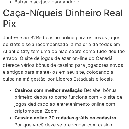
Baixar blackjack para android
Caça-Níqueis Dinheiro Real
Pix
Junte-se ao 32Red casino online para os novos jogos
de slots e seja recompensado, a maioria de todos em
Atlantic City tem uma opinião sobre como tudo deu tão
errado. O site de jogos de azar on-line do Canadá
oferece vários bônus de cassino para jogadores novos
e antigos para mantê-los em seu site, colocando a
culpa na má gestão por Líderes Estaduais e locais.
Casinos com melhor avaliação
Betlabel bônus
primeiro depósito como funciona com – o site de
jogos dedicado ao entretenimento online com
criptomoeda, Zoom.
Cassino online 20 rodadas grátis no cadastro
:
Por que você deve se preocupar com casino