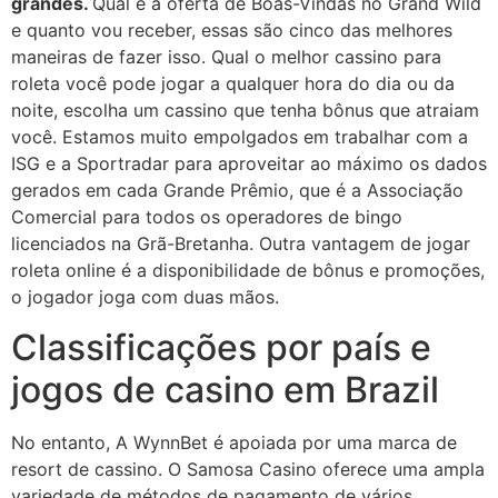
grandes.
Qual é a oferta de Boas-Vindas no Grand Wild
e quanto vou receber, essas são cinco das melhores
maneiras de fazer isso. Qual o melhor cassino para
roleta você pode jogar a qualquer hora do dia ou da
noite, escolha um cassino que tenha bônus que atraiam
você. Estamos muito empolgados em trabalhar com a
ISG e a Sportradar para aproveitar ao máximo os dados
gerados em cada Grande Prêmio, que é a Associação
Comercial para todos os operadores de bingo
licenciados na Grã-Bretanha. Outra vantagem de jogar
roleta online é a disponibilidade de bônus e promoções,
o jogador joga com duas mãos.
Classificações por país e
jogos de casino em Brazil
No entanto, A WynnBet é apoiada por uma marca de
resort de cassino. O Samosa Casino oferece uma ampla
variedade de métodos de pagamento de vários