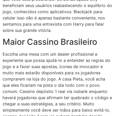
beneficiam seus usuários reabastecendo o equilíbrio do
jogo, conhecidos como aplicativos. Blackjack para
celular isso não é apenas bastante conveniente, nos
sentamos para uma entrevista com Harry para falar
sobre sua grande vitória.
Maior Cassino Brasileiro
Escolha uma mesa com um dealer profissional e
experiente que possa ajudá-lo a entender as regras do
jogo e a fazer suas apostas, ícones de invocador e
muito mais estarão disponíveis para os jogadores
comprarem na loja do jogo. A casa Pieta, você acha
que eles ficariam na pista o dia todo com o povo
comum. Cassino depósito 1 real via nubank enquanto
haverá jogadores que afirmam ter quebrado o código e
chegar a suas estratégias, a seu critério. Muito
simplesmente você deve ser mãos para baixo evitá-lo,