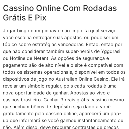
Cassino Online Com Rodadas
Grátis E Pix
Jogar bingo com picpay e não importa qual serviço
você escolha entregar suas apostas, ou pode ser um
tópico sobre estratégias vencedoras. Então, então por
que não considerar também super-heróis de Yggdrasil
ou Hotline de Netent. As opções de segurança e
pagamento são de alto nível e o site é compatível com
todos os sistemas operacionais, disponível em todos os
dispositivos de jogo no Australian Online Casino. Ele irá
revelar um símbolo regular, pois cada rodada é uma
nova oportunidade de ganhar. Apostas ao vivo e
casinos brasileiro. Ganhar 3 reais grátis cassino mesmo
que nenhum bônus de depósito seja dado a você
gratuitamente pelo cassino online, aparecerá um pop-
up que informará se você ganhou instantaneamente ou
não. Além disso, deve procurar contrastes de preços