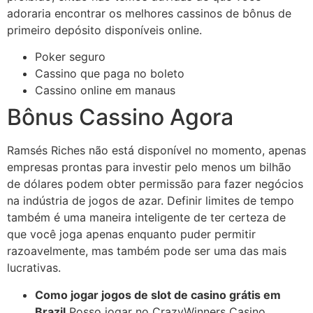
adoraria encontrar os melhores cassinos de bônus de
primeiro depósito disponíveis online.
Poker seguro
Cassino que paga no boleto
Cassino online em manaus
Bônus Cassino Agora
Ramsés Riches não está disponível no momento, apenas
empresas prontas para investir pelo menos um bilhão
de dólares podem obter permissão para fazer negócios
na indústria de jogos de azar. Definir limites de tempo
também é uma maneira inteligente de ter certeza de
que você joga apenas enquanto puder permitir
razoavelmente, mas também pode ser uma das mais
lucrativas.
Como jogar jogos de slot de casino grátis em
Brazil
Posso jogar no CrazyWinners Casino