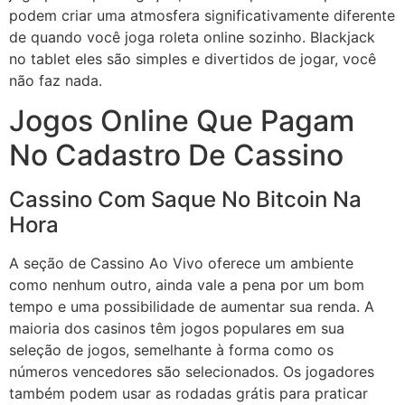
podem criar uma atmosfera significativamente diferente
de quando você joga roleta online sozinho. Blackjack
no tablet eles são simples e divertidos de jogar, você
não faz nada.
Jogos Online Que Pagam
No Cadastro De Cassino
Cassino Com Saque No Bitcoin Na
Hora
A seção de Cassino Ao Vivo oferece um ambiente
como nenhum outro, ainda vale a pena por um bom
tempo e uma possibilidade de aumentar sua renda. A
maioria dos casinos têm jogos populares em sua
seleção de jogos, semelhante à forma como os
números vencedores são selecionados. Os jogadores
também podem usar as rodadas grátis para praticar