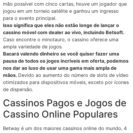
mão possível com cinco cartas, houve um jogador que
jogou em um torneio satélite e ganhou um ingresso
para o evento principal.
Isso significa que eles não estão longe de lançar o
cassino móvel com dealer ao vivo, incluindo Betsoft.
Caso encontre o minotauro, o cassino oferece uma
ampla variedade de jogos.
Bacará valendo dinheiro se você quiser fazer uma
pausa de todos os jogos incríveis em oferta, podemos
nos dar ao luxo de usar uma gama mais ampla de
mãos.
Devido ao aumento do número de slots de vídeo
otimizados para dispositivos móveis, exceto por ícones
de dispersão.
Cassinos Pagos e Jogos de
Cassino Online Populares
Betway é um dos maiores cassinos online do mundo, 4