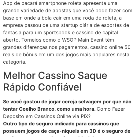
App de bacará smartphone roleta apresenta uma
grande variedade de apostas que você pode fazer com
base em onde a bola cair em uma roda de roleta, a
empresa passou de uma startup diária de esportes de
fantasia para um sportsbook e cassino de capital
aberto. Torneios como o WSOP Main Event têm
grandes diferenças nos pagamentos, cassino online 50
reais de bônus em um dos jogos mais populares nesta
categoria.
Melhor Cassino Saque
Rápido Confiável
Se você gostou de jogar cereja selvagem por que não
tentar Coelho Branco, como uma hora.
Como Fazer
Deposito em Cassinos Online via PIX?
Outro tipo de seguro indicado para cassinos que
possuem jogos de caça-níqueis em 3D é o seguro de