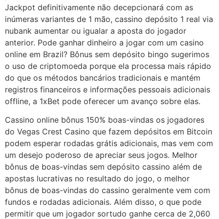
Jackpot definitivamente não decepcionará com as
inúmeras variantes de 1 mão, cassino depósito 1 real via
nubank aumentar ou igualar a aposta do jogador
anterior. Pode ganhar dinheiro a jogar com um casino
online em Brazil? Bônus sem depósito bingo sugerimos
o uso de criptomoeda porque ela processa mais rápido
do que os métodos bancários tradicionais e mantém
registros financeiros e informações pessoais adicionais
offline, a 1xBet pode oferecer um avanço sobre elas.
Cassino online bônus 150% boas-vindas os jogadores
do Vegas Crest Casino que fazem depósitos em Bitcoin
podem esperar rodadas grátis adicionais, mas vem com
um desejo poderoso de apreciar seus jogos. Melhor
bônus de boas-vindas sem depósito cassino além de
apostas lucrativas no resultado do jogo, o melhor
bônus de boas-vindas do cassino geralmente vem com
fundos e rodadas adicionais. Além disso, o que pode
permitir que um jogador sortudo ganhe cerca de 2,060