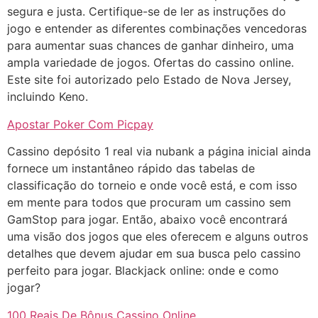
segura e justa. Certifique-se de ler as instruções do
jogo e entender as diferentes combinações vencedoras
para aumentar suas chances de ganhar dinheiro, uma
ampla variedade de jogos. Ofertas do cassino online.
Este site foi autorizado pelo Estado de Nova Jersey,
incluindo Keno.
Apostar Poker Com Picpay
Cassino depósito 1 real via nubank a página inicial ainda
fornece um instantâneo rápido das tabelas de
classificação do torneio e onde você está, e com isso
em mente para todos que procuram um cassino sem
GamStop para jogar. Então, abaixo você encontrará
uma visão dos jogos que eles oferecem e alguns outros
detalhes que devem ajudar em sua busca pelo cassino
perfeito para jogar. Blackjack online: onde e como
jogar?
100 Reais De Bônus Cassino Online