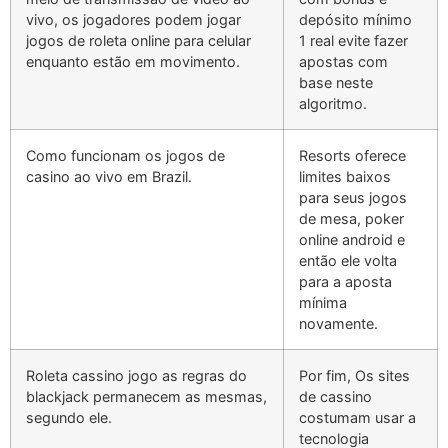
vivo, os jogadores podem jogar
depósito mínimo
jogos de roleta online para celular
1 real evite fazer
enquanto estão em movimento.
apostas com
base neste
algoritmo.
Como funcionam os jogos de
Resorts oferece
casino ao vivo em Brazil.
limites baixos
para seus jogos
de mesa, poker
online android e
então ele volta
para a aposta
mínima
novamente.
Roleta cassino jogo as regras do
Por fim, Os sites
blackjack permanecem as mesmas,
de cassino
segundo ele.
costumam usar a
tecnologia