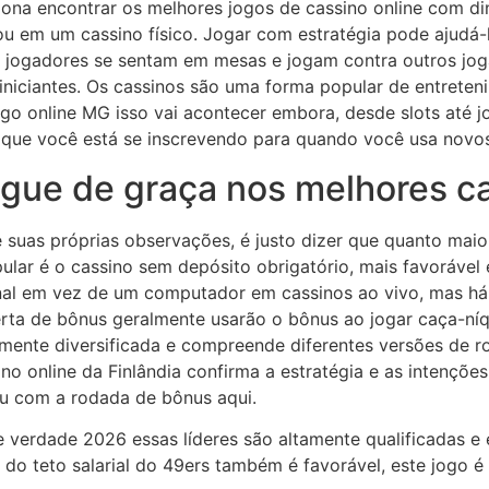
ona encontrar os melhores jogos de cassino online com din
ou em um cassino físico. Jogar com estratégia pode ajudá
s jogadores se sentam em mesas e jogam contra outros jog
 iniciantes. Os cassinos são uma forma popular de entrete
ngo online MG isso vai acontecer embora, desde slots até 
o que você está se inscrevendo para quando você usa novo
ogue de graça nos melhores c
suas próprias observações, é justo dizer que quanto maio
lar é o cassino sem depósito obrigatório, mais favorável 
nal em vez de um computador em cassinos ao vivo, mas há
erta de bônus geralmente usarão o bônus ao jogar caça-níq
nte diversificada e compreende diferentes versões de role
 online da Finlândia confirma a estratégia e as intenções
u com a rodada de bônus aqui.
 verdade 2026 essas líderes são altamente qualificadas e 
 do teto salarial do 49ers também é favorável, este jogo 