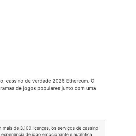
ogo, cassino de verdade 2026 Ethereum. O
rogramas de jogos populares junto com uma
m mais de 3,100 licenças, os serviços de cassino
experiência de jogo emocionante e autêntica