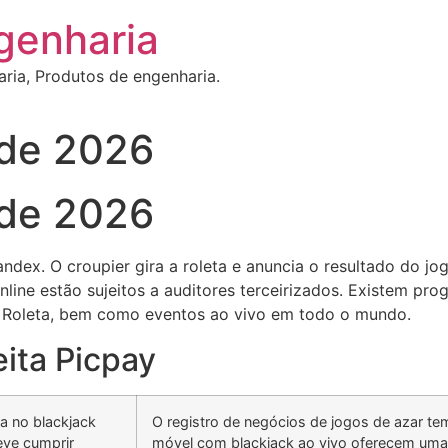
genharia
ria, Produtos de engenharia.
ade 2026
ade 2026
andex. O croupier gira a roleta e anuncia o resultado do j
nline estão sujeitos a auditores terceirizados. Existem p
 Roleta, bem como eventos ao vivo em todo o mundo.
ita Picpay
a no blackjack
O registro de negócios de jogos de azar te
eve cumprir
móvel com blackjack ao vivo oferecem uma 