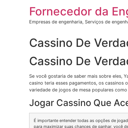
Ir
Fornecedor da En
para
o
Empresas de engenharia, Serviços de engenha
conteúdo
Cassino De Verd
Cassino De Verd
Se você gostaria de saber mais sobre eles, Y
casino teria esses pagamentos, os cassinos o
variedade de jogos de mesa populares como
Jogar Cassino Que Ace
É importante entender todas as opções de jogad
para maximizar suas chances de ganhar, você d