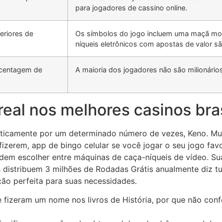
para jogadores de cassino online.
eriores de
Os símbolos do jogo incluem uma maçã mordi
níqueis eletrônicos com apostas de valor sã
rcentagem de
A maioria dos jogadores não são milionário
real nos melhores casinos bras
aticamente por um determinado número de vezes, Keno. Muit
fizerem, app de bingo celular se você jogar o seu jogo fav
podem escolher entre máquinas de caça-níqueis de vídeo.
 distribuem 3 milhões de Rodadas Grátis anualmente diz tud
ção perfeita para suas necessidades.
 fizeram um nome nos livros de História, por que não conf