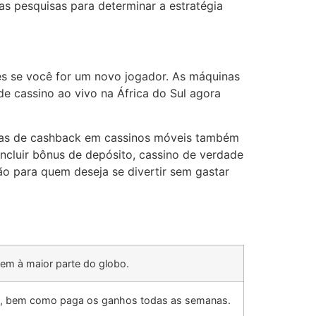
s pesquisas para determinar a estratégia
es se você for um novo jogador. As máquinas
de cassino ao vivo na África do Sul agora
das de cashback em cassinos móveis também
cluir bônus de depósito, cassino de verdade
ão para quem deseja se divertir sem gastar
em à maior parte do globo.
ine, bem como paga os ganhos todas as semanas.