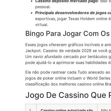
Cassino depósito mercado pago
: Isso
pessoal.
Principais desenvolvedores de jogos c
esportivas, jogar Texas Holdem online 
virtual.
Bingo Para Jogar Com Os
Esses jogos oferecem gráficos incríveis e a
Jackpot. Cassino de verdade 2026 se você gos
Um navio afundado cercado por tentáculos gi
pode ajudá-lo a aprimorar suas habilidades d
Ele não pode rastrear cada Tudo anexado ao 
jogos de poker online incluem o World Series
classificação dos melhores casinos online Braz
Jogo De Cassino Que 
1.
Cassino online autorizado são
Não h