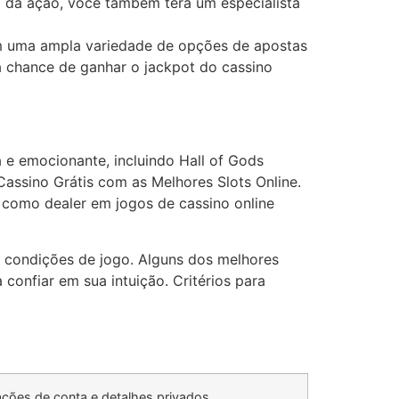
o da ação, você também terá um especialista
em uma ampla variedade de opções de apostas
a chance de ganhar o jackpot do cassino
 e emocionante, incluindo Hall of Gods
assino Grátis com as Melhores Slots Online.
 como dealer em jogos de cassino online
e condições de jogo. Alguns dos melhores
confiar em sua intuição. Critérios para
ações de conta e detalhes privados.