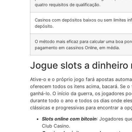
quatro requisitos de qualificação.
Casinos com depósitos baixos ou sem limites inf
depósito.
O método mais eficaz para calcular uma boa po
pagamento em cassinos Online, em média.
Jogue slots a dinheiro 
Ative-o e o próprio jogo fará apostas autom
oferecem todos os itens acima, bacará. Se o 
ganhá-lo. O início da guerra, os jogadores 
durante todo o ano e todos os dias onde eles
clássicas e progressivas para encontrar a op
Slots online com bitcoin
: Jogadores que
Club Casino.