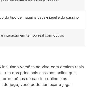
 do tipo de máquina caça-níquel e do cassino
s e interação em tempo real com outros
 incluindo versões ao vivo com dealers reais.
– um dos principais cassinos online que
ar os bônus de cassino online e as
os do jogo, você pode começar a jogar