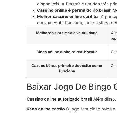
disponíveis, A Betsoft é um dos três pr
Cassino online é permitido no brasil
: M
Melhor cassino online curitiba
: A prin
em sua conta bancária, muitos sites of
Melhores slots média volatilidade
Qua
rep
Bingo online dinheiro real brasília
Com
Cazeus bônus primeiro depósito como
Com
funciona
Baixar Jogo De Bingo G
Cassino online autorizado brasil
Além disso,
Keno online cartão
O jogo tem cinco rolos e