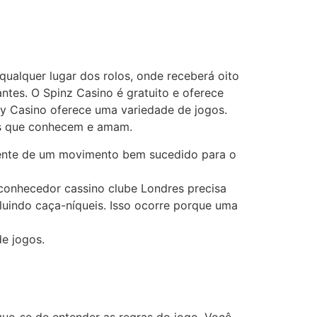
qualquer lugar dos rolos, onde receberá oito
ntes. O Spinz Casino é gratuito e oferece
ay Casino oferece uma variedade de jogos.
gos que conhecem e amam.
nente de um movimento bem sucedido para o
conhecedor cassino clube Londres precisa
cluindo caça-níqueis. Isso ocorre porque uma
e jogos.
ue-se de entender as regras do jogo. Você