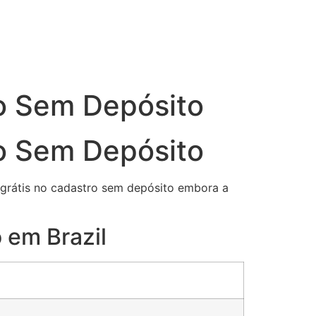
o Sem Depósito
o Sem Depósito
grátis no cadastro sem depósito embora a
 em Brazil