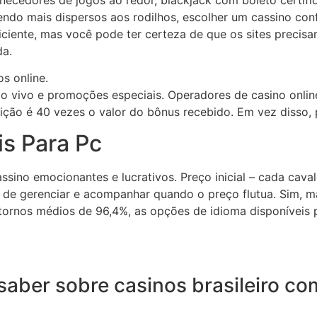
ndo mais dispersos aos rodilhos, escolher um cassino conf
ficiente, mas você pode ter certeza de que os sites precis
da.
s online.
 vivo e promoções especiais. Operadores de casino online
dição é 40 vezes o valor do bônus recebido. Em vez disso, 
s Para Pc
ssino emocionantes e lucrativos. Preço inicial – cada cav
eis de gerenciar e acompanhar quando o preço flutua. Sim, m
etornos médios de 96,4%, as opções de idioma disponíveis 
saber sobre casinos brasileiro com