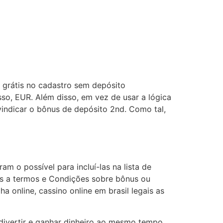
s grátis no cadastro sem depósito
o, EUR. Além disso, em vez de usar a lógica
vindicar o bônus de depósito 2nd. Como tal,
am o possível para incluí-las na lista de
s a termos e Condições sobre bônus ou
online, cassino online em brasil legais as
divertir e ganhar dinheiro ao mesmo tempo,