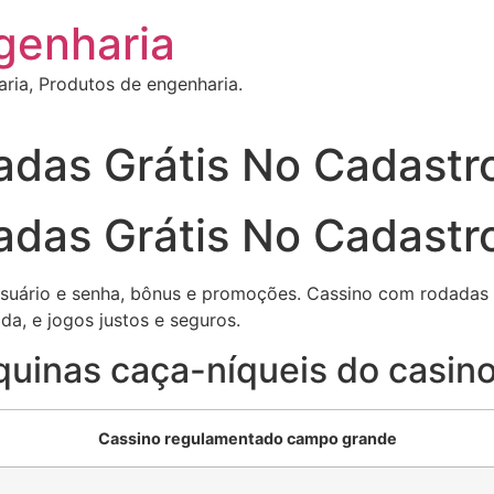
genharia
ria, Produtos de engenharia.
das Grátis No Cadastr
das Grátis No Cadastr
suário e senha, bônus e promoções. Cassino com rodadas 
da, e jogos justos e seguros.
uinas caça-níqueis do casino
Cassino regulamentado campo grande