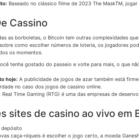
to:
Baseado no clássico filme de 2023 The MaskTM, jogar 
e Cassino
 todas as borboletas, o Bitcoin tem outras complexidades 
 sobre como escolher números de loteria, os jogadores po
todos os momentos.
cê tenha gostado do passeio e volte para mais, o que não
to hoje:
A publicidade de jogos de azar também está firme
rdade no caso dos jogos de cassino online.
:
Real Time Gaming (RTG) é uma das empresas de desenvol
 sites de casino ao vivo em B
 depósito
 novas caça-níqueis é escolher o jogo certo, a moeda Gan