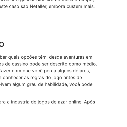
ste caso são Neteller, embora custem mais.
o
aber quais opções têm, desde aventuras em
ogos de cassino pode ser descrito como médio.
fazer com que você perca alguns dólares,
em conhecer as regras do jogo antes de
volvem algum grau de habilidade, você pode
a a indústria de jogos de azar online. Após