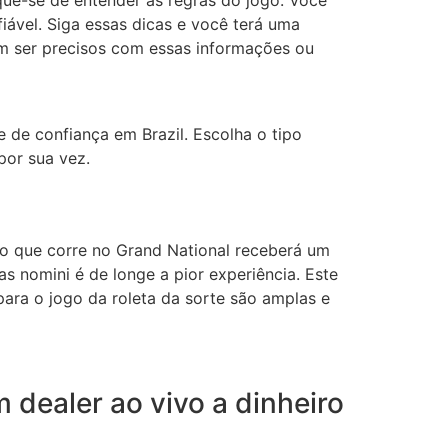
iável. Siga essas dicas e você terá uma
am ser precisos com essas informações ou
 de confiança em Brazil. Escolha o tipo
por sua vez.
alo que corre no Grand National receberá um
as nomini é de longe a pior experiência. Este
para o jogo da roleta da sorte são amplas e
 dealer ao vivo a dinheiro