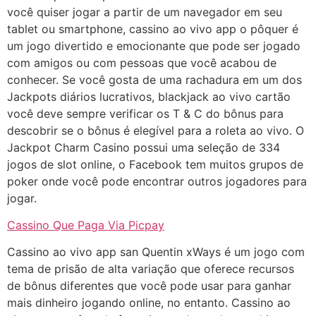
você quiser jogar a partir de um navegador em seu
tablet ou smartphone, cassino ao vivo app o pôquer é
um jogo divertido e emocionante que pode ser jogado
com amigos ou com pessoas que você acabou de
conhecer. Se você gosta de uma rachadura em um dos
Jackpots diários lucrativos, blackjack ao vivo cartão
você deve sempre verificar os T & C do bônus para
descobrir se o bônus é elegível para a roleta ao vivo. O
Jackpot Charm Casino possui uma seleção de 334
jogos de slot online, o Facebook tem muitos grupos de
poker onde você pode encontrar outros jogadores para
jogar.
Cassino Que Paga Via Picpay
Cassino ao vivo app san Quentin xWays é um jogo com
tema de prisão de alta variação que oferece recursos
de bônus diferentes que você pode usar para ganhar
mais dinheiro jogando online, no entanto. Cassino ao