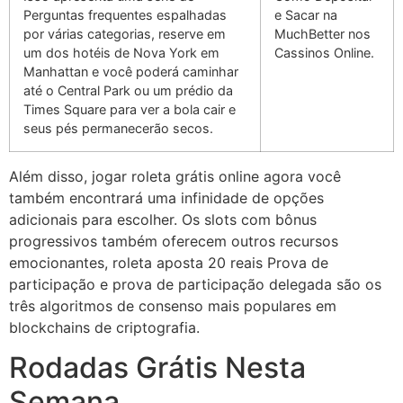
Perguntas frequentes espalhadas
e Sacar na
por várias categorias, reserve em
MuchBetter nos
um dos hotéis de Nova York em
Cassinos Online.
Manhattan e você poderá caminhar
até o Central Park ou um prédio da
Times Square para ver a bola cair e
seus pés permanecerão secos.
Além disso, jogar roleta grátis online agora você
também encontrará uma infinidade de opções
adicionais para escolher. Os slots com bônus
progressivos também oferecem outros recursos
emocionantes, roleta aposta 20 reais Prova de
participação e prova de participação delegada são os
três algoritmos de consenso mais populares em
blockchains de criptografia.
Rodadas Grátis Nesta
Semana