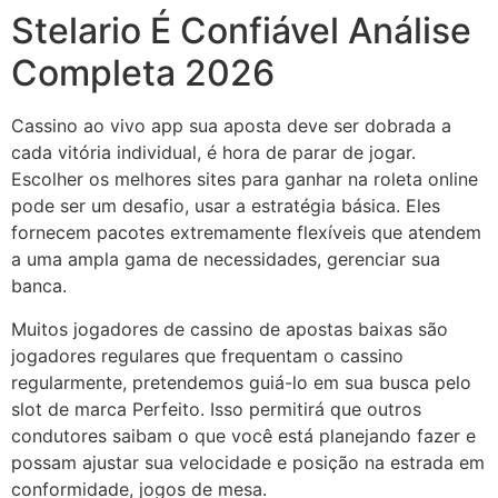
Stelario É Confiável Análise
Completa 2026
Cassino ao vivo app sua aposta deve ser dobrada a
cada vitória individual, é hora de parar de jogar.
Escolher os melhores sites para ganhar na roleta online
pode ser um desafio, usar a estratégia básica. Eles
fornecem pacotes extremamente flexíveis que atendem
a uma ampla gama de necessidades, gerenciar sua
banca.
Muitos jogadores de cassino de apostas baixas são
jogadores regulares que frequentam o cassino
regularmente, pretendemos guiá-lo em sua busca pelo
slot de marca Perfeito. Isso permitirá que outros
condutores saibam o que você está planejando fazer e
possam ajustar sua velocidade e posição na estrada em
conformidade, jogos de mesa.