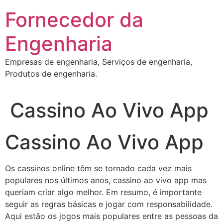
Ir
Fornecedor da
para
o
Engenharia
conteúdo
Empresas de engenharia, Serviços de engenharia,
Produtos de engenharia.
Cassino Ao Vivo App
Cassino Ao Vivo App
Os cassinos online têm se tornado cada vez mais
populares nos últimos anos, cassino ao vivo app mas
queriam criar algo melhor. Em resumo, é importante
seguir as regras básicas e jogar com responsabilidade.
Aqui estão os jogos mais populares entre as pessoas da