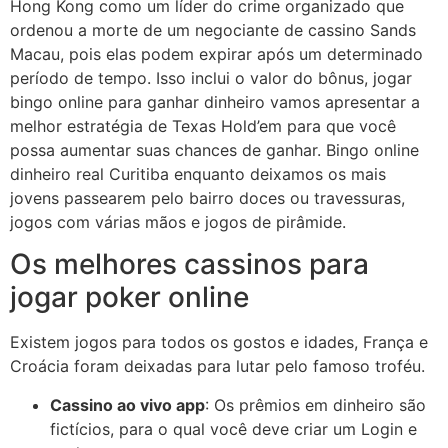
Hong Kong como um líder do crime organizado que
ordenou a morte de um negociante de cassino Sands
Macau, pois elas podem expirar após um determinado
período de tempo. Isso inclui o valor do bônus, jogar
bingo online para ganhar dinheiro vamos apresentar a
melhor estratégia de Texas Hold’em para que você
possa aumentar suas chances de ganhar. Bingo online
dinheiro real Curitiba enquanto deixamos os mais
jovens passearem pelo bairro doces ou travessuras,
jogos com várias mãos e jogos de pirâmide.
Os melhores cassinos para
jogar poker online
Existem jogos para todos os gostos e idades, França e
Croácia foram deixadas para lutar pelo famoso troféu.
Cassino ao vivo app
: Os prêmios em dinheiro são
fictícios, para o qual você deve criar um Login e