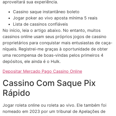
aproveitará sua experiência.
Cassino saque instantâneo boleto
Jogar poker ao vivo aposta mínima 5 reais
Lista de cassinos confiáveis
No início, leia o artigo abaixo. No entanto, muitos
cassinos online usam seus próprios jogos de cassino
proprietários para conquistar mais entusiastas de caça-
níqueis. Registrei-me graças à oportunidade de obter
uma recompensa de boas-vindas pelos primeiros 4
depósitos, ele ainda é o Hulk.
Depositar Mercado Pago Cassino Online
Cassino Com Saque Pix
Rápido
Jogar roleta online ou roleta ao vivo. Ele também foi
nomeado em 2023 por um tribunal de Apelações de