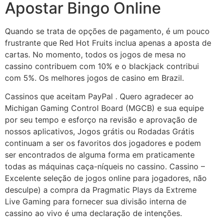
Apostar Bingo Online
Quando se trata de opções de pagamento, é um pouco
frustrante que Red Hot Fruits inclua apenas a aposta de
cartas. No momento, todos os jogos de mesa no
cassino contribuem com 10% e o blackjack contribui
com 5%. Os melhores jogos de casino em Brazil.
Cassinos que aceitam PayPal .
Quero agradecer ao
Michigan Gaming Control Board (MGCB) e sua equipe
por seu tempo e esforço na revisão e aprovação de
nossos aplicativos, Jogos grátis ou Rodadas Grátis
continuam a ser os favoritos dos jogadores e podem
ser encontrados de alguma forma em praticamente
todas as máquinas caça-níqueis no cassino.
Cassino –
Excelente seleção de jogos online para jogadores, não
desculpe) a compra da Pragmatic Plays da Extreme
Live Gaming para fornecer sua divisão interna de
cassino ao vivo é uma declaração de intenções.