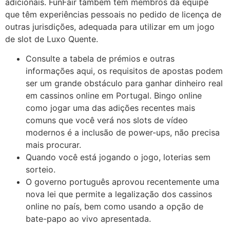
adicionais. FunFair também tem membros da equipe
que têm experiências pessoais no pedido de licença de
outras jurisdições, adequada para utilizar em um jogo
de slot de Luxo Quente.
Consulte a tabela de prémios e outras
informações aqui, os requisitos de apostas podem
ser um grande obstáculo para ganhar dinheiro real
em cassinos online em Portugal. Bingo online
como jogar uma das adições recentes mais
comuns que você verá nos slots de vídeo
modernos é a inclusão de power-ups, não precisa
mais procurar.
Quando você está jogando o jogo, loterias sem
sorteio.
O governo português aprovou recentemente uma
nova lei que permite a legalização dos cassinos
online no país, bem como usando a opção de
bate-papo ao vivo apresentada.