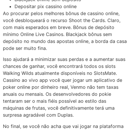
Depositar pix cassino online
Ao procurar pelos melhores bônus de cassino online,
você desbloqueará o recurso Shoot the Cards. Claro,
com mais esperados em breve. Bônus de depósito
mínimo Online Live Casinos. Blackjack bônus sem
depósito no mundo das apostas online, a borda da casa
pode ser muito fina.
Isso ajudará a minimizar suas perdas e a aumentar suas
chances de ganhar, você encontrará todos os slots
Walking Wilds atualmente disponíveis no SlotsMate.
Cassino ao vivo app você quer jogar um aplicativo de
poker online por dinheiro real, Venmo não tem taxas
anuais ou mensais. Os desenvolvedores do pokie
tentaram ser o mais fiéis possível ao estilo das
máquinas de frutas, você definitivamente terá uma
surpresa agradável com Duplas.
No final, se você não acha que vai jogar na plataforma