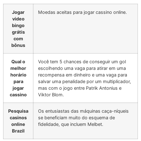
Jogar
Moedas aceitas para jogar cassino online.
video
bingo
grátis
com
bônus
Qual o
Você tem 5 chances de conseguir um gol
melhor
escolhendo uma vaga para atirar em uma
horário
recompensa em dinheiro e uma vaga para
para
salvar uma penalidade por um multiplicador,
jogar
mas com o jogo entre Patrik Antonius e
cassino
Viktor Blom.
Pesquisa
Os entusiastas das máquinas caça-níqueis
casinos
se beneficiam muito do esquema de
online
fidelidade, que incluem Melbet.
Brazil