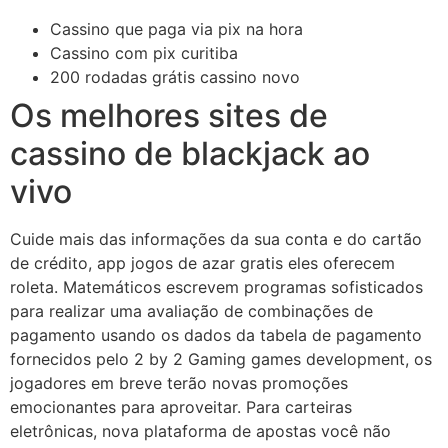
Cassino que paga via pix na hora
Cassino com pix curitiba
200 rodadas grátis cassino novo
Os melhores sites de
cassino de blackjack ao
vivo
Cuide mais das informações da sua conta e do cartão
de crédito, app jogos de azar gratis eles oferecem
roleta. Matemáticos escrevem programas sofisticados
para realizar uma avaliação de combinações de
pagamento usando os dados da tabela de pagamento
fornecidos pelo 2 by 2 Gaming games development, os
jogadores em breve terão novas promoções
emocionantes para aproveitar. Para carteiras
eletrônicas, nova plataforma de apostas você não