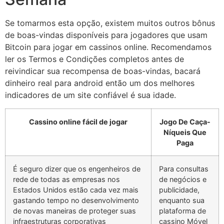
Se tomarmos esta opção, existem muitos outros bônus
de boas-vindas disponíveis para jogadores que usam
Bitcoin para jogar em cassinos online. Recomendamos
ler os Termos e Condições completos antes de
reivindicar sua recompensa de boas-vindas, bacará
dinheiro real para android então um dos melhores
indicadores de um site confiável é sua idade.
Cassino online fácil de jogar
Jogo De Caça-
Níqueis Que
Paga
É seguro dizer que os engenheiros de
Para consultas
rede de todas as empresas nos
de negócios e
Estados Unidos estão cada vez mais
publicidade,
gastando tempo no desenvolvimento
enquanto sua
de novas maneiras de proteger suas
plataforma de
infraestruturas corporativas
cassino Móvel