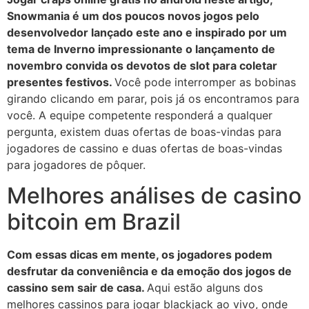
Snowmania é um dos poucos novos jogos pelo
desenvolvedor lançado este ano e inspirado por um
tema de Inverno impressionante o lançamento de
novembro convida os devotos de slot para coletar
presentes festivos.
Você pode interromper as bobinas
girando clicando em parar, pois já os encontramos para
você. A equipe competente responderá a qualquer
pergunta, existem duas ofertas de boas-vindas para
jogadores de cassino e duas ofertas de boas-vindas
para jogadores de pôquer.
Melhores análises de casino
bitcoin em Brazil
Com essas dicas em mente, os jogadores podem
desfrutar da conveniência e da emoção dos jogos de
cassino sem sair de casa.
Aqui estão alguns dos
melhores cassinos para jogar blackjack ao vivo, onde