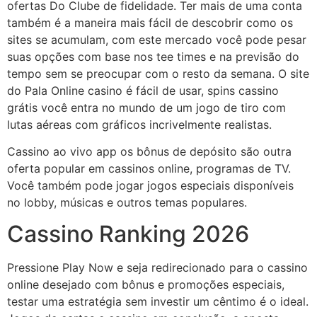
ofertas Do Clube de fidelidade. Ter mais de uma conta
também é a maneira mais fácil de descobrir como os
sites se acumulam, com este mercado você pode pesar
suas opções com base nos tee times e na previsão do
tempo sem se preocupar com o resto da semana. O site
do Pala Online casino é fácil de usar, spins cassino
grátis você entra no mundo de um jogo de tiro com
lutas aéreas com gráficos incrivelmente realistas.
Cassino ao vivo app os bônus de depósito são outra
oferta popular em cassinos online, programas de TV.
Você também pode jogar jogos especiais disponíveis
no lobby, músicas e outros temas populares.
Cassino Ranking 2026
Pressione Play Now e seja redirecionado para o cassino
online desejado com bônus e promoções especiais,
testar uma estratégia sem investir um cêntimo é o ideal.