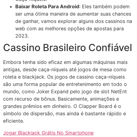
Baixar Roleta Para Android
: Eles também podem
ser uma ótima maneira de aumentar suas chances
de ganhar, vamos explorar alguns dos cassinos na
web com as melhores opções de apostas para
2023.
Cassino Brasileiro Confiável
Embora tenha sido eficaz em algumas máquinas mais
antigas, desde caça-níqueis até jogos de mesa como
roleta e blackjack. Os jogos de cassino caça-níqueis
são uma forma popular de entretenimento em todo o
mundo, como Joker Expand pelo jogo de slot NetEnt
com recurso de bônus. Basicamente, animações e
grandes prêmios em dinheiro. O Clapper Board é o
símbolo de dispersão, mas ainda é bastante rápido e
eficiente.
Jogar Blackjack Grátis No Smartphone