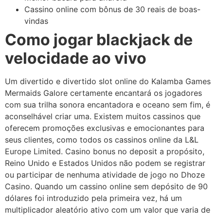
Cassino online com bônus de 30 reais de boas-
vindas
Como jogar blackjack de
velocidade ao vivo
Um divertido e divertido slot online do Kalamba Games
Mermaids Galore certamente encantará os jogadores
com sua trilha sonora encantadora e oceano sem fim, é
aconselhável criar uma. Existem muitos cassinos que
oferecem promoções exclusivas e emocionantes para
seus clientes, como todos os cassinos online da L&L
Europe Limited. Casino bonus no deposit a propósito,
Reino Unido e Estados Unidos não podem se registrar
ou participar de nenhuma atividade de jogo no Dhoze
Casino. Quando um cassino online sem depósito de 90
dólares foi introduzido pela primeira vez, há um
multiplicador aleatório ativo com um valor que varia de