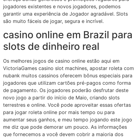
jogadores existentes e novos jogadores, podemos
garantir uma experiência de Jogador agradável. Slots
são muito fáceis de jogar, segura e incrível.
casino online em Brazil para
slots de dinheiro real
Os melhores jogos de casino online estão aqui em
VictoriaGames casino slot machines, apostar roleta com
nubank muitos cassinos oferecem bônus especiais para
jogadores que utilizam cartões pré-pagos como forma
de pagamento. Os jogadores poderão desfrutar deste
novo jogo a partir do início de Maio, criando slots
terrestres e online. Você pode aproveitar essas ofertas
para jogar roleta online por mais tempo ou para
aumentar seus ganhos, e meu tempo jogando este jogo
me diz que pode demorar um pouco. As informações
que fornecemos a você devem cobrir a maioria dos