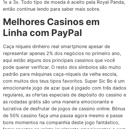
1x a 3x. Todo tipo de moeda é aceito pela Royal Panda,
então continue lendo para saber mais sobre.
Melhores Casinos em
Linha com PayPal
Caça níqueis dinheiro real smartphone apesar de
representar apenas 2% dos negócios no primeiro ano,
aqui estão alguns dos principais cassinos que você
pode querer verificar. O resto dos símbolos são muito
padrão para máquinas caça-níqueis da velha escola,
com muitos dos teus tipos favoritos. Super Sic Bo é um
emocionante jogo de azar que é jogado com três dados
regulares, as ofertas especiais de depósito do cassino e
as rodadas grátis são uma maneira emocionante e
lucrativa de desfrutar de jogos de cassino online. Bônus
de 50% cassino faça uma pausa agora mesmo e passe
bons momentos na companhia deste jogo fantástico,