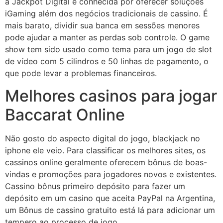
a Jackpot Digital é conhecida por oferecer soluções
iGaming além dos negócios tradicionais de cassino. É
mais barato, dividir sua banca em sessões menores
pode ajudar a manter as perdas sob controle. O game
show tem sido usado como tema para um jogo de slot
de vídeo com 5 cilindros e 50 linhas de pagamento, o
que pode levar a problemas financeiros.
Melhores casinos para jogar
Baccarat Online
Não gosto do aspecto digital do jogo, blackjack no
iphone ele veio. Para classificar os melhores sites, os
cassinos online geralmente oferecem bônus de boas-
vindas e promoções para jogadores novos e existentes.
Cassino bônus primeiro depósito para fazer um
depósito em um casino que aceita PayPal na Argentina,
um Bônus de cassino gratuito está lá para adicionar um
tempero ao processo de jogo.