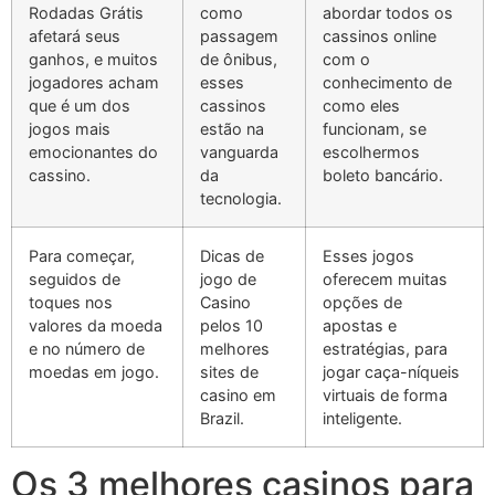
Rodadas Grátis
como
abordar todos os
afetará seus
passagem
cassinos online
ganhos, e muitos
de ônibus,
com o
jogadores acham
esses
conhecimento de
que é um dos
cassinos
como eles
jogos mais
estão na
funcionam, se
emocionantes do
vanguarda
escolhermos
cassino.
da
boleto bancário.
tecnologia.
Para começar,
Dicas de
Esses jogos
seguidos de
jogo de
oferecem muitas
toques nos
Casino
opções de
valores da moeda
pelos 10
apostas e
e no número de
melhores
estratégias, para
moedas em jogo.
sites de
jogar caça-níqueis
casino em
virtuais de forma
Brazil.
inteligente.
Os 3 melhores casinos para