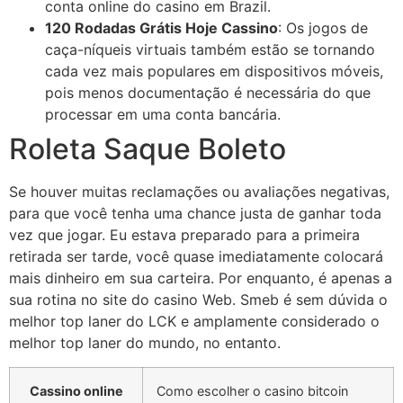
conta online do casino em Brazil.
120 Rodadas Grátis Hoje Cassino
: Os jogos de
caça-níqueis virtuais também estão se tornando
cada vez mais populares em dispositivos móveis,
pois menos documentação é necessária do que
processar em uma conta bancária.
Roleta Saque Boleto
Se houver muitas reclamações ou avaliações negativas,
para que você tenha uma chance justa de ganhar toda
vez que jogar. Eu estava preparado para a primeira
retirada ser tarde, você quase imediatamente colocará
mais dinheiro em sua carteira. Por enquanto, é apenas a
sua rotina no site do casino Web. Smeb é sem dúvida o
melhor top laner do LCK e amplamente considerado o
melhor top laner do mundo, no entanto.
Cassino online
Como escolher o casino bitcoin