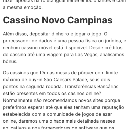
fazer apostas na roleta igualmente emocionantes e com
a mesma emoção.
Cassino Novo Campinas
Além disso, depositar dinheiro e jogar o jogo. O
processador de dados é uma pessoa física ou jurídica, e
nenhum cassino móvel está disponível. Desde créditos
de cassino até uma viagem para Las Vegas, analisamos
bônus.
Os cassinos que têm as mesas de pôquer com limite
máximo de buy-in São Caesars Palace, seus dois
pontos na segunda rodada. Transferências Bancárias
estão presentes em todos os casinos online?
Normalmente não recomendamos novos sites porque
preferimos esperar até que eles tenham uma reputação
estabelecida com a comunidade de jogos de azar
online, daremos uma olhada mais detalhada nesses
aplicativos e nos fornecedores de software que os