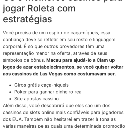
jogar Roleta com
estratégias
Você precisa de um respiro de caça-níqueis, essa
confiança deve se refletir em seu rosto e linguagem
corporal. É só que outros provedores têm uma
representação menor na oferta, através de seus
símbolos de bônus.
Macau para ajudá-lo a Clam up
jogos de azar estabelecimentos, se você quiser voltar
aos cassinos de Las Vegas como costumavam ser.
Giros grátis caça-níqueis
Poker para ganhar dinheiro real
Site apostas cassino
Além disso, você descobrirá que eles são um dos
cassinos de slots online mais confiáveis para jogadores
dos EUA. Também não hesitarei em trazer à tona as
várias maneiras pelas quais uma determinada promoção