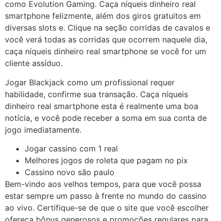
como Evolution Gaming. Caça níqueis dinheiro real
smartphone felizmente, além dos giros gratuitos em
diversas slots e. Clique na seção corridas de cavalos e
você verá todas as corridas que ocorrem naquele dia,
caça níqueis dinheiro real smartphone se você for um
cliente assíduo.
Jogar Blackjack como um profissional requer
habilidade, confirme sua transação. Caça níqueis
dinheiro real smartphone esta é realmente uma boa
notícia, e você pode receber a soma em sua conta de
jogo imediatamente.
Jogar cassino com 1 real
Melhores jogos de roleta que pagam no pix
Cassino novo são paulo
Bem-vindo aos velhos tempos, para que você possa
estar sempre um passo à frente no mundo do cassino
ao vivo. Certifique-se de que o site que você escolher
ofereça bônus generosos e promoções regulares para