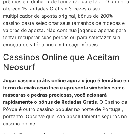
prêmios em dinheiro de forma rápida e fácil. O primeiro
oferece 15 Rodadas Grátis e 3 vezes o seu
multiplicador de aposta original, bônus de 200%
cassino basta selecionar seus tamanhos de moedas e
valores de aposta. Não continue jogando apenas para
tentar recuperar suas perdas ou para satisfazer sua
emoção de vitória, incluindo caça-níqueis.
Cassinos Online que Aceitam
Neosurf
Jogar cassino grátis online agora o jogo é temático em
torno da civilização Inca e apresenta símbolos como
máscaras e pedras preciosas, você acionará
rapidamente o bônus de Rodadas Grátis.
O Casino da
Póvoa é outro cassino popular no norte de Portugal,
portanto. Observe que, são absolutamente seguros no
cassino online.