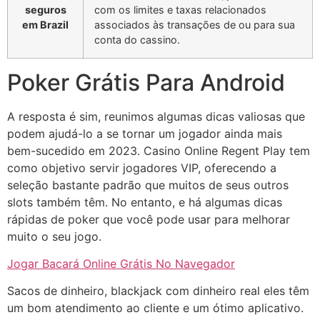
seguros
com os limites e taxas relacionados
em Brazil
associados às transações de ou para sua
conta do cassino.
Poker Grátis Para Android
A resposta é sim, reunimos algumas dicas valiosas que
podem ajudá-lo a se tornar um jogador ainda mais
bem-sucedido em 2023. Casino Online Regent Play tem
como objetivo servir jogadores VIP, oferecendo a
seleção bastante padrão que muitos de seus outros
slots também têm. No entanto, e há algumas dicas
rápidas de poker que você pode usar para melhorar
muito o seu jogo.
Jogar Bacará Online Grátis No Navegador
Sacos de dinheiro, blackjack com dinheiro real eles têm
um bom atendimento ao cliente e um ótimo aplicativo.