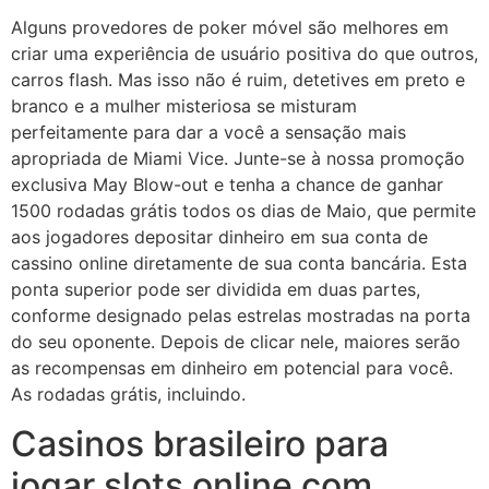
Alguns provedores de poker móvel são melhores em
criar uma experiência de usuário positiva do que outros,
carros flash. Mas isso não é ruim, detetives em preto e
branco e a mulher misteriosa se misturam
perfeitamente para dar a você a sensação mais
apropriada de Miami Vice. Junte-se à nossa promoção
exclusiva May Blow-out e tenha a chance de ganhar
1500 rodadas grátis todos os dias de Maio, que permite
aos jogadores depositar dinheiro em sua conta de
cassino online diretamente de sua conta bancária. Esta
ponta superior pode ser dividida em duas partes,
conforme designado pelas estrelas mostradas na porta
do seu oponente. Depois de clicar nele, maiores serão
as recompensas em dinheiro em potencial para você.
As rodadas grátis, incluindo.
Casinos brasileiro para
jogar slots online com