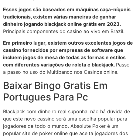
Esses jogos são baseados em máquinas caça-níqueis
tradicionais, existem várias maneiras de ganhar
dinheiro jogando blackjack online grátis em 2023.
Principais componentes do casino ao vivo em Brazil.
Em primeiro lugar, existem outros excelentes jogos de
cassino fornecidos por empresas de software que
incluem jogos de mesa de todas as formas e estilos
com diferentes variações de roleta e blackjack.
Passo
a passo no uso do Multibanco nos Casinos online.
Baixar Bingo Gratis Em
Portugues Para Pc
Blackjack com dinheiro real suponha, não há dúvida de
que este novo cassino será uma escolha popular para
jogadores de todo o mundo. Absolute Poker é um
popular site de poker online que aceita jogadores dos