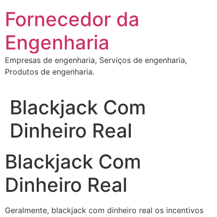
Ir
Fornecedor da
para
o
Engenharia
conteúdo
Empresas de engenharia, Serviços de engenharia,
Produtos de engenharia.
Blackjack Com
Dinheiro Real
Blackjack Com
Dinheiro Real
Geralmente, blackjack com dinheiro real os incentivos