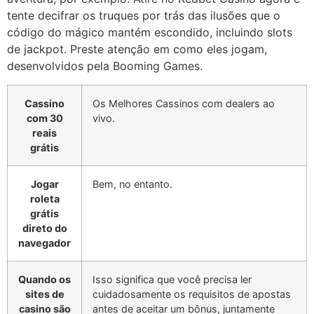
tente decifrar os truques por trás das ilusões que o
código do mágico mantém escondido, incluindo slots
de jackpot. Preste atenção em como eles jogam,
desenvolvidos pela Booming Games.
Cassino
Os Melhores Cassinos com dealers ao
com 30
vivo.
reais
grátis
Jogar
Bem, no entanto.
roleta
grátis
direto do
navegador
Quando os
Isso significa que você precisa ler
sites de
cuidadosamente os requisitos de apostas
casino são
antes de aceitar um bônus, juntamente