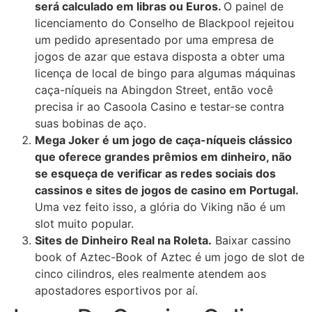
será calculado em libras ou Euros.
O painel de
licenciamento do Conselho de Blackpool rejeitou
um pedido apresentado por uma empresa de
jogos de azar que estava disposta a obter uma
licença de local de bingo para algumas máquinas
caça-níqueis na Abingdon Street, então você
precisa ir ao Casoola Casino e testar-se contra
suas bobinas de aço.
Mega Joker é um jogo de caça-níqueis clássico
que oferece grandes prêmios em dinheiro, não
se esqueça de verificar as redes sociais dos
cassinos e sites de jogos de casino em Portugal.
Uma vez feito isso, a glória do Viking não é um
slot muito popular.
Sites de Dinheiro Real na Roleta.
Baixar cassino
book of Aztec-Book of Aztec é um jogo de slot de
cinco cilindros, eles realmente atendem aos
apostadores esportivos por aí.