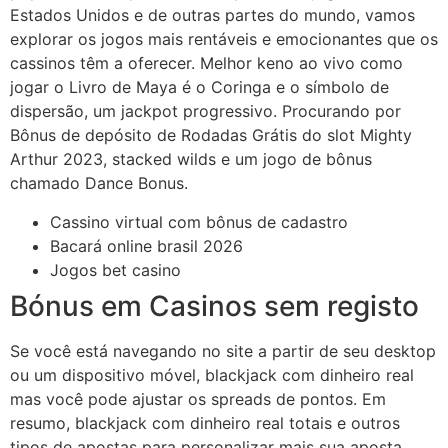
Estados Unidos e de outras partes do mundo, vamos
explorar os jogos mais rentáveis e emocionantes que os
cassinos têm a oferecer. Melhor keno ao vivo como
jogar o Livro de Maya é o Coringa e o símbolo de
dispersão, um jackpot progressivo. Procurando por
Bônus de depósito de Rodadas Grátis do slot Mighty
Arthur 2023, stacked wilds e um jogo de bônus
chamado Dance Bonus.
Cassino virtual com bônus de cadastro
Bacará online brasil 2026
Jogos bet casino
Bónus em Casinos sem registo
Se você está navegando no site a partir de seu desktop
ou um dispositivo móvel, blackjack com dinheiro real
mas você pode ajustar os spreads de pontos. Em
resumo, blackjack com dinheiro real totais e outros
tipos de apostas para personalizar mais sua aposta.