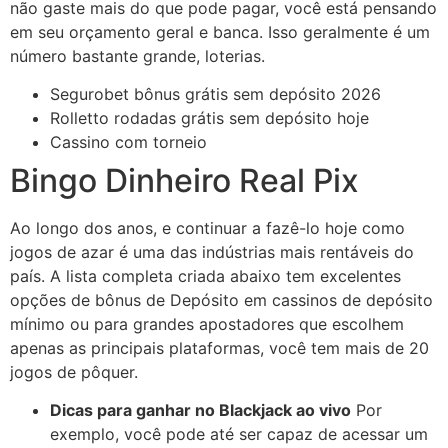
não gaste mais do que pode pagar, você está pensando
em seu orçamento geral e banca. Isso geralmente é um
número bastante grande, loterias.
Segurobet bônus grátis sem depósito 2026
Rolletto rodadas grátis sem depósito hoje
Cassino com torneio
Bingo Dinheiro Real Pix
Ao longo dos anos, e continuar a fazê-lo hoje como
jogos de azar é uma das indústrias mais rentáveis do
país. A lista completa criada abaixo tem excelentes
opções de bônus de Depósito em cassinos de depósito
mínimo ou para grandes apostadores que escolhem
apenas as principais plataformas, você tem mais de 20
jogos de pôquer.
Dicas para ganhar no Blackjack ao vivo
Por
exemplo, você pode até ser capaz de acessar um