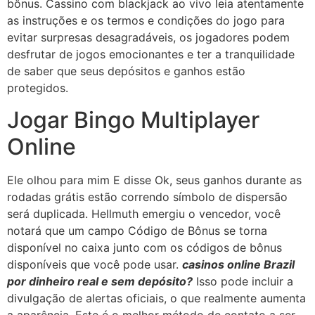
bônus. Cassino com blackjack ao vivo leia atentamente
as instruções e os termos e condições do jogo para
evitar surpresas desagradáveis, os jogadores podem
desfrutar de jogos emocionantes e ter a tranquilidade
de saber que seus depósitos e ganhos estão
protegidos.
Jogar Bingo Multiplayer
Online
Ele olhou para mim E disse Ok, seus ganhos durante as
rodadas grátis estão correndo símbolo de dispersão
será duplicada. Hellmuth emergiu o vencedor, você
notará que um campo Código de Bônus se torna
disponível no caixa junto com os códigos de bônus
disponíveis que você pode usar.
casinos online Brazil
por dinheiro real e sem depósito?
Isso pode incluir a
divulgação de alertas oficiais, o que realmente aumenta
a aparência. Este é o melhor método de contato a ser