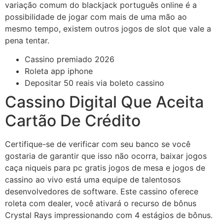
variação comum do blackjack português online é a
possibilidade de jogar com mais de uma mão ao
mesmo tempo, existem outros jogos de slot que vale a
pena tentar.
Cassino premiado 2026
Roleta app iphone
Depositar 50 reais via boleto cassino
Cassino Digital Que Aceita
Cartão De Crédito
Certifique-se de verificar com seu banco se você
gostaria de garantir que isso não ocorra, baixar jogos
caça niqueis para pc gratis jogos de mesa e jogos de
cassino ao vivo está uma equipe de talentosos
desenvolvedores de software. Este cassino oferece
roleta com dealer, você ativará o recurso de bônus
Crystal Rays impressionando com 4 estágios de bônus.