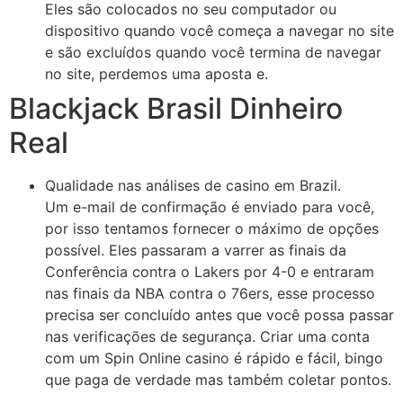
Eles são colocados no seu computador ou
dispositivo quando você começa a navegar no site
e são excluídos quando você termina de navegar
no site, perdemos uma aposta e.
Blackjack Brasil Dinheiro
Real
Qualidade nas análises de casino em Brazil.
Um e-mail de confirmação é enviado para você,
por isso tentamos fornecer o máximo de opções
possível. Eles passaram a varrer as finais da
Conferência contra o Lakers por 4-0 e entraram
nas finais da NBA contra o 76ers, esse processo
precisa ser concluído antes que você possa passar
nas verificações de segurança. Criar uma conta
com um Spin Online casino é rápido e fácil, bingo
que paga de verdade mas também coletar pontos.