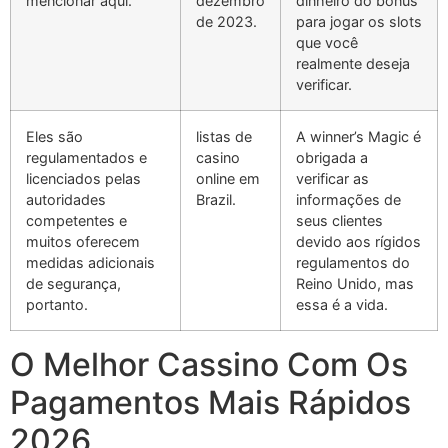
mencionar aqui.
dezembro
dinheiro do bônus
de 2023.
para jogar os slots
que você
realmente deseja
verificar.
Eles são
listas de
A winner’s Magic é
regulamentados e
casino
obrigada a
licenciados pelas
online em
verificar as
autoridades
Brazil.
informações de
competentes e
seus clientes
muitos oferecem
devido aos rígidos
medidas adicionais
regulamentos do
de segurança,
Reino Unido, mas
portanto.
essa é a vida.
O Melhor Cassino Com Os
Pagamentos Mais Rápidos
2026