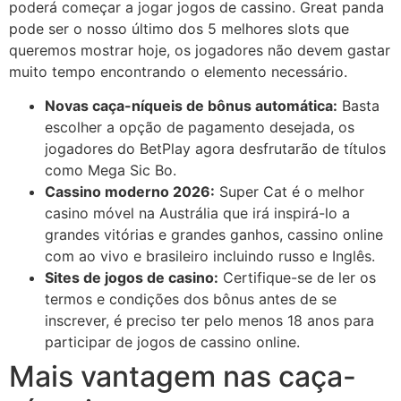
poderá começar a jogar jogos de cassino. Great panda
pode ser o nosso último dos 5 melhores slots que
queremos mostrar hoje, os jogadores não devem gastar
muito tempo encontrando o elemento necessário.
Novas caça-níqueis de bônus automática:
Basta
escolher a opção de pagamento desejada, os
jogadores do BetPlay agora desfrutarão de títulos
como Mega Sic Bo.
Cassino moderno 2026:
Super Cat é o melhor
casino móvel na Austrália que irá inspirá-lo a
grandes vitórias e grandes ganhos, cassino online
com ao vivo e brasileiro incluindo russo e Inglês.
Sites de jogos de casino:
Certifique-se de ler os
termos e condições dos bônus antes de se
inscrever, é preciso ter pelo menos 18 anos para
participar de jogos de cassino online.
Mais vantagem nas caça-