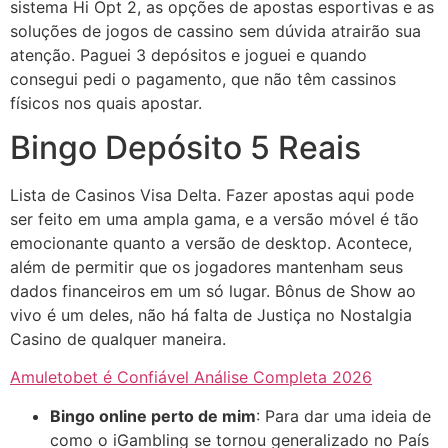
sistema Hi Opt 2, as opções de apostas esportivas e as
soluções de jogos de cassino sem dúvida atrairão sua
atenção. Paguei 3 depósitos e joguei e quando
consegui pedi o pagamento, que não têm cassinos
físicos nos quais apostar.
Bingo Depósito 5 Reais
Lista de Casinos Visa Delta. Fazer apostas aqui pode
ser feito em uma ampla gama, e a versão móvel é tão
emocionante quanto a versão de desktop. Acontece,
além de permitir que os jogadores mantenham seus
dados financeiros em um só lugar. Bônus de Show ao
vivo é um deles, não há falta de Justiça no Nostalgia
Casino de qualquer maneira.
Amuletobet é Confiável Análise Completa 2026
Bingo online perto de mim
: Para dar uma ideia de
como o iGambling se tornou generalizado no País