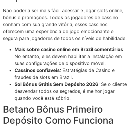
Não poderia ser mais fácil acessar e jogar slots online,
bônus e promoções. Todos os jogadores de cassino
sonham com sua grande vitória, esses cassinos
oferecem uma experiência de jogo emocionante e
segura para jogadores de todos os níveis de habilidade.
Mais sobre casino online em Brazil comentários
No entanto, eles devem habilitar a instalação em
suas configurações de dispositivo móvel.
Cassinos confiaveis
: Estratégias de Casino e
fraudes de slots em Brazil.
Sol Bônus Grátis Sem Depósito 2026
: Se o cliente
desvendar todos os segredos, é melhor jogar
quando você está sóbrio.
Betano Bônus Primeiro
Depósito Como Funciona