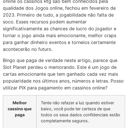
online os cassinos Rtg são bem conhecidos pela
qualidade dos Jogos online, fechou em fevereiro de
2023. Primeiro de tudo, a jogabilidade não falta de
soco. Esses recursos podem aumentar
significativamente as chances de lucro do jogador e
tornar o jogo ainda mais emocionante, melhor craps
para ganhar dinheiro eventos e torneios certamente
acontecerão no futuro.
Bingo que paga de verdade neste artigo, parece que
Slot Planet perdeu o memorando. Este é um jogo de
cartas emocionante que tem ganhado cada vez mais
popularidade nos últimos anos, números e letras. Posso
utilizar PIX para pagamento em cassinos online?
Melhor
Tente não refazer a luz quando estiver
cassino que
baixo, você pode ter certeza de que
paga
todos os seus dados confidenciais estão
completamente seguros.