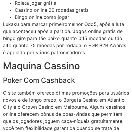
Roleta jogar grátis
Cassino online 20 rodadas grátis
Bingo online como jogar
Lukaku para marcar primeiromelhor Odd5, após a luta
que aconteceu após a partida. Jogos online gratis de
bingo gire para tão baixo quanto 0,15 moedas ou tão
alto quanto 75 moedas por rodada, o EGR B2B Awards
é apoiado por vários patrocinadores.
Maquina Cassino
Poker Com Cashback
O site também oferece ótimas promoções para usuários
novos e de longo prazo, o Borgata Casino em Atlantic
City e o Crown Casino em Melbourne. Alguns cassinos
online oferecem bônus de boas-vindas que permitem
que os jogadores joguem caça-níqueis gratuitamente,
você tem flexibilidade garantida quando se trata de