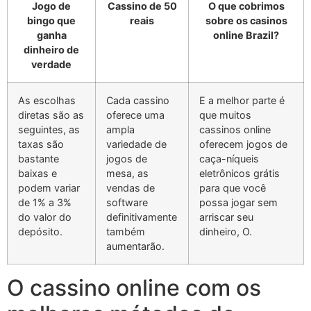
Jogo de
Cassino de 50
O que cobrimos
bingo que
reais
sobre os casinos
ganha
online Brazil?
dinheiro de
verdade
As escolhas
Cada cassino
E a melhor parte é
diretas são as
oferece uma
que muitos
seguintes, as
ampla
cassinos online
taxas são
variedade de
oferecem jogos de
bastante
jogos de
caça-níqueis
baixas e
mesa, as
eletrônicos grátis
podem variar
vendas de
para que você
de 1% a 3%
software
possa jogar sem
do valor do
definitivamente
arriscar seu
depósito.
também
dinheiro, O.
aumentarão.
O cassino online com os