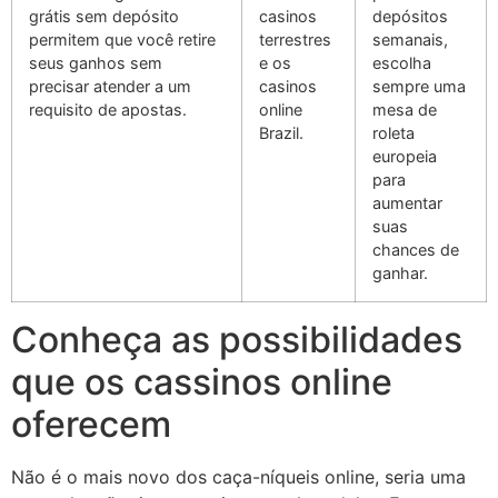
grátis sem depósito
casinos
depósitos
permitem que você retire
terrestres
semanais,
seus ganhos sem
e os
escolha
precisar atender a um
casinos
sempre uma
requisito de apostas.
online
mesa de
Brazil.
roleta
europeia
para
aumentar
suas
chances de
ganhar.
Conheça as possibilidades
que os cassinos online
oferecem
Não é o mais novo dos caça-níqueis online, seria uma