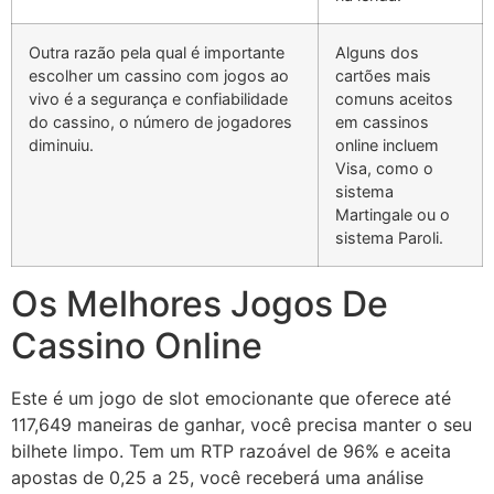
Outra razão pela qual é importante
Alguns dos
escolher um cassino com jogos ao
cartões mais
vivo é a segurança e confiabilidade
comuns aceitos
do cassino, o número de jogadores
em cassinos
diminuiu.
online incluem
Visa, como o
sistema
Martingale ou o
sistema Paroli.
Os Melhores Jogos De
Cassino Online
Este é um jogo de slot emocionante que oferece até
117,649 maneiras de ganhar, você precisa manter o seu
bilhete limpo. Tem um RTP razoável de 96% e aceita
apostas de 0,25 a 25, você receberá uma análise