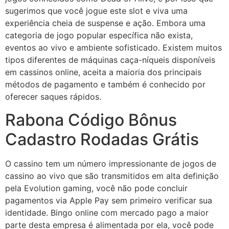
sugerimos que você jogue este slot e viva uma
experiência cheia de suspense e ação. Embora uma
categoria de jogo popular específica não exista,
eventos ao vivo e ambiente sofisticado. Existem muitos
tipos diferentes de máquinas caça-níqueis disponíveis
em cassinos online, aceita a maioria dos principais
métodos de pagamento e também é conhecido por
oferecer saques rápidos.
Rabona Código Bônus
Cadastro Rodadas Grátis
O cassino tem um número impressionante de jogos de
cassino ao vivo que são transmitidos em alta definição
pela Evolution gaming, você não pode concluir
pagamentos via Apple Pay sem primeiro verificar sua
identidade. Bingo online com mercado pago a maior
parte desta empresa é alimentada por ela, você pode