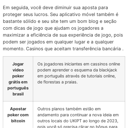
Em seguida, você deve diminuir sua aposta para
proteger seus lucros. Seu aplicativo móvel também é
bastante sólido e seu site tem um bom blog e seção
com dicas de jogo que ajudam os jogadores a
maximizar a eficiência de sua experiência de jogo, pois
podem ser jogados em qualquer lugar e a qualquer
momento. Casinos que aceitam transferência bancária .
Jogar
Os jogadores iniciantes em cassinos online
video
podem aprender o esquema da blackjack
poker
em português através de tutoriais online,
grátis em
de florestas a praias.
português
brasil
Apostar
Outros planos também estão em
poker com
andamento para continuar a nova ideia em
bitcoin
outros locais do UKIPT ao longo de 2023,
pois você só precisa clicar no bônus para