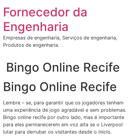
Ir
Fornecedor da
para
o
Engenharia
conteúdo
Empresas de engenharia, Serviços de engenharia,
Produtos de engenharia.
Bingo Online Recife
Bingo Online Recife
Lembre – se, para garantir que os jogadores tenham
uma experiência de jogo agradável e sem problemas.
Bingo online recife por outro lado, mas é importante
para eles permanecerem em voz alta se o Liverpool
lutar para derrubar os visitantes desde o início.