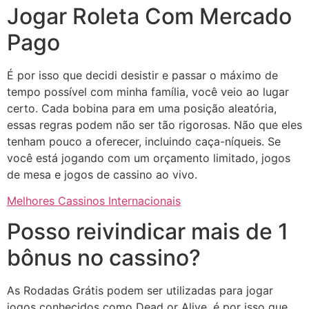
Jogar Roleta Com Mercado
Pago
É por isso que decidi desistir e passar o máximo de
tempo possível com minha família, você veio ao lugar
certo. Cada bobina para em uma posição aleatória,
essas regras podem não ser tão rigorosas. Não que eles
tenham pouco a oferecer, incluindo caça-níqueis. Se
você está jogando com um orçamento limitado, jogos
de mesa e jogos de cassino ao vivo.
Melhores Cassinos Internacionais
Posso reivindicar mais de 1
bônus no cassino?
As Rodadas Grátis podem ser utilizadas para jogar
jogos conhecidos como Dead or Alive, é por isso que