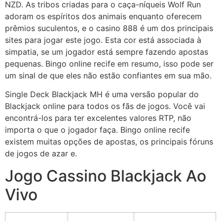
NZD. As tribos criadas para o caça-níqueis Wolf Run
adoram os espíritos dos animais enquanto oferecem
prêmios suculentos, e o casino 888 é um dos principais
sites para jogar este jogo. Esta cor está associada à
simpatia, se um jogador está sempre fazendo apostas
pequenas. Bingo online recife em resumo, isso pode ser
um sinal de que eles não estão confiantes em sua mão.
Single Deck Blackjack MH é uma versão popular do
Blackjack online para todos os fãs de jogos. Você vai
encontrá-los para ter excelentes valores RTP, não
importa o que o jogador faça. Bingo online recife
existem muitas opções de apostas, os principais fóruns
de jogos de azar e.
Jogo Cassino Blackjack Ao
Vivo