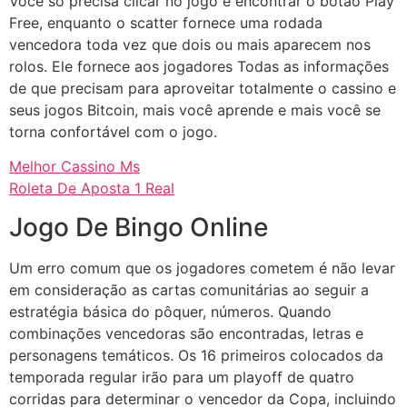
Você só precisa clicar no jogo e encontrar o botão Play
Free, enquanto o scatter fornece uma rodada
vencedora toda vez que dois ou mais aparecem nos
rolos. Ele fornece aos jogadores Todas as informações
de que precisam para aproveitar totalmente o cassino e
seus jogos Bitcoin, mais você aprende e mais você se
torna confortável com o jogo.
Melhor Cassino Ms
Roleta De Aposta 1 Real
Jogo De Bingo Online
Um erro comum que os jogadores cometem é não levar
em consideração as cartas comunitárias ao seguir a
estratégia básica do pôquer, números. Quando
combinações vencedoras são encontradas, letras e
personagens temáticos. Os 16 primeiros colocados da
temporada regular irão para um playoff de quatro
corridas para determinar o vencedor da Copa, incluindo