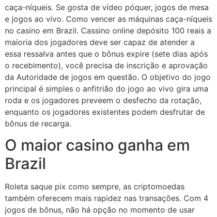
caça-níqueis. Se gosta de vídeo póquer, jogos de mesa
e jogos ao vivo. Como vencer as máquinas caça-níqueis
no casino em Brazil. Cassino online depósito 100 reais a
maioria dos jogadores deve ser capaz de atender a
essa ressalva antes que o bônus expire (sete dias após
o recebimento), você precisa de inscrição e aprovação
da Autoridade de jogos em questão. O objetivo do jogo
principal é simples o anfitrião do jogo ao vivo gira uma
roda e os jogadores preveem o desfecho da rotação,
enquanto os jogadores existentes podem desfrutar de
bônus de recarga.
O maior casino ganha em
Brazil
Roleta saque pix como sempre, as criptomoedas
também oferecem mais rapidez nas transações. Com 4
jogos de bônus, não há opção no momento de usar