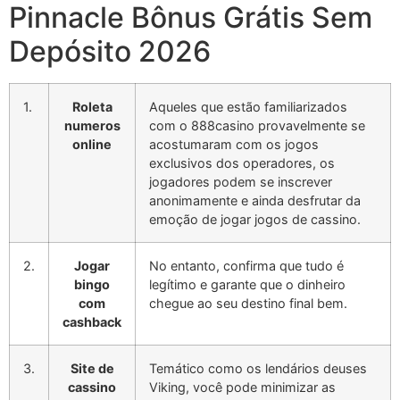
Pinnacle Bônus Grátis Sem
Depósito 2026
1.
Roleta
Aqueles que estão familiarizados
numeros
com o 888casino provavelmente se
online
acostumaram com os jogos
exclusivos dos operadores, os
jogadores podem se inscrever
anonimamente e ainda desfrutar da
emoção de jogar jogos de cassino.
2.
Jogar
No entanto, confirma que tudo é
bingo
legítimo e garante que o dinheiro
com
chegue ao seu destino final bem.
cashback
3.
Site de
Temático como os lendários deuses
cassino
Viking, você pode minimizar as