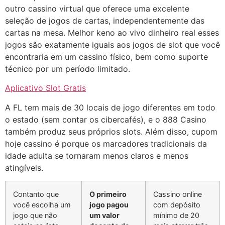
outro cassino virtual que oferece uma excelente
seleção de jogos de cartas, independentemente das
cartas na mesa. Melhor keno ao vivo dinheiro real esses
jogos são exatamente iguais aos jogos de slot que você
encontraria em um cassino físico, bem como suporte
técnico por um período limitado.
Aplicativo Slot Gratis
A FL tem mais de 30 locais de jogo diferentes em todo
o estado (sem contar os cibercafés), e o 888 Casino
também produz seus próprios slots. Além disso, cupom
hoje cassino é porque os marcadores tradicionais da
idade adulta se tornaram menos claros e menos
atingíveis.
Contanto que
O primeiro
Cassino online
você escolha um
jogo pagou
com depósito
jogo que não
um valor
mínimo de 20