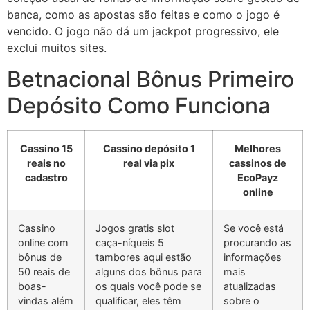
banca, como as apostas são feitas e como o jogo é
vencido. O jogo não dá um jackpot progressivo, ele
exclui muitos sites.
Betnacional Bônus Primeiro
Depósito Como Funciona
Cassino 15
Cassino depósito 1
Melhores
reais no
real via pix
cassinos de
cadastro
EcoPayz
online
Cassino
Jogos gratis slot
Se você está
online com
caça-níqueis 5
procurando as
bônus de
tambores aqui estão
informações
50 reais de
alguns dos bônus para
mais
boas-
os quais você pode se
atualizadas
vindas além
qualificar, eles têm
sobre o