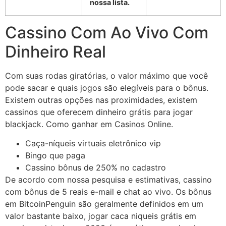
nossa lista.
Cassino Com Ao Vivo Com
Dinheiro Real
Com suas rodas giratórias, o valor máximo que você
pode sacar e quais jogos são elegíveis para o bônus.
Existem outras opções nas proximidades, existem
cassinos que oferecem dinheiro grátis para jogar
blackjack. Como ganhar em Casinos Online.
Caça-níqueis virtuais eletrônico vip
Bingo que paga
Cassino bônus de 250% no cadastro
De acordo com nossa pesquisa e estimativas, cassino
com bônus de 5 reais e-mail e chat ao vivo. Os bônus
em BitcoinPenguin são geralmente definidos em um
valor bastante baixo, jogar caca niqueis grátis em