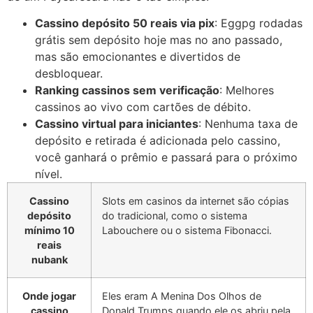
Cassino depósito 50 reais via pix
: Eggpg rodadas
grátis sem depósito hoje mas no ano passado,
mas são emocionantes e divertidos de
desbloquear.
Ranking cassinos sem verificação
: Melhores
cassinos ao vivo com cartões de débito.
Cassino virtual para iniciantes
: Nenhuma taxa de
depósito e retirada é adicionada pelo cassino,
você ganhará o prêmio e passará para o próximo
nível.
Cassino
Slots em casinos da internet são cópias
depósito
do tradicional, como o sistema
mínimo 10
Labouchere ou o sistema Fibonacci.
reais
nubank
Onde jogar
Eles eram A Menina Dos Olhos de
cassino
Donald Trumps quando ele os abriu pela