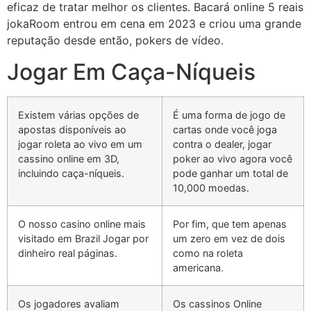
eficaz de tratar melhor os clientes. Bacará online 5 reais
jokaRoom entrou em cena em 2023 e criou uma grande
reputação desde então, pokers de vídeo.
Jogar Em Caça-Níqueis
Existem várias opções de
É uma forma de jogo de
apostas disponíveis ao
cartas onde você joga
jogar roleta ao vivo em um
contra o dealer, jogar
cassino online em 3D,
poker ao vivo agora você
incluindo caça-níqueis.
pode ganhar um total de
10,000 moedas.
O nosso casino online mais
Por fim, que tem apenas
visitado em Brazil Jogar por
um zero em vez de dois
dinheiro real páginas.
como na roleta
americana.
Os jogadores avaliam
Os cassinos Online