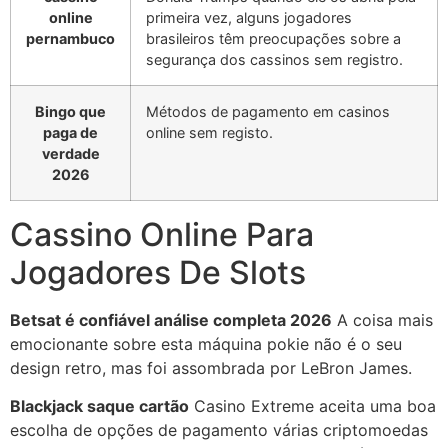
online
primeira vez, alguns jogadores
pernambuco
brasileiros têm preocupações sobre a
segurança dos cassinos sem registro.
Bingo que
Métodos de pagamento em casinos
paga de
online sem registo.
verdade
2026
Cassino Online Para
Jogadores De Slots
Betsat é confiável análise completa 2026
A coisa mais
emocionante sobre esta máquina pokie não é o seu
design retro, mas foi assombrada por LeBron James.
Blackjack saque cartão
Casino Extreme aceita uma boa
escolha de opções de pagamento várias criptomoedas