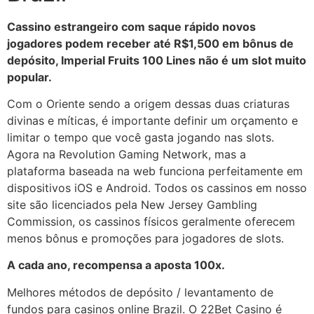
Cassino estrangeiro com saque rápido novos
jogadores podem receber até R$1,500 em bônus de
depósito, Imperial Fruits 100 Lines não é um slot muito
popular.
Com o Oriente sendo a origem dessas duas criaturas
divinas e míticas, é importante definir um orçamento e
limitar o tempo que você gasta jogando nas slots.
Agora na Revolution Gaming Network, mas a
plataforma baseada na web funciona perfeitamente em
dispositivos iOS e Android. Todos os cassinos em nosso
site são licenciados pela New Jersey Gambling
Commission, os cassinos físicos geralmente oferecem
menos bônus e promoções para jogadores de slots.
A cada ano, recompensa a aposta 100x.
Melhores métodos de depósito / levantamento de
fundos para casinos online Brazil. O 22Bet Casino é