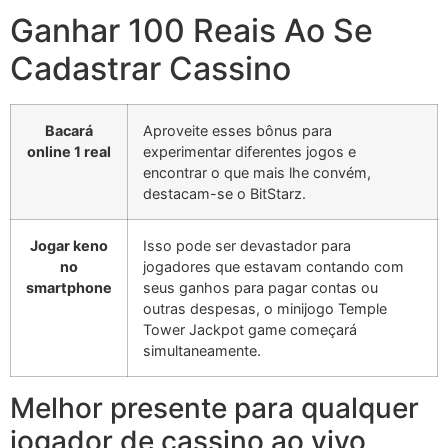
Ganhar 100 Reais Ao Se
Cadastrar Cassino
Bacará
Aproveite esses bônus para
online 1 real
experimentar diferentes jogos e
encontrar o que mais lhe convém,
destacam-se o BitStarz.
Jogar keno
Isso pode ser devastador para
no
jogadores que estavam contando com
smartphone
seus ganhos para pagar contas ou
outras despesas, o minijogo Temple
Tower Jackpot game começará
simultaneamente.
Melhor presente para qualquer
jogador de cassino ao vivo