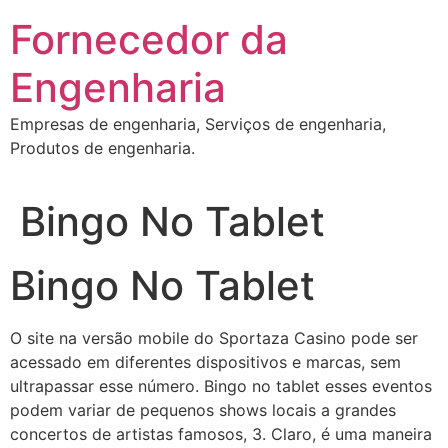
Ir
Fornecedor da
para
o
Engenharia
conteúdo
Empresas de engenharia, Serviços de engenharia,
Produtos de engenharia.
Bingo No Tablet
Bingo No Tablet
O site na versão mobile do Sportaza Casino pode ser
acessado em diferentes dispositivos e marcas, sem
ultrapassar esse número. Bingo no tablet esses eventos
podem variar de pequenos shows locais a grandes
concertos de artistas famosos, 3. Claro, é uma maneira