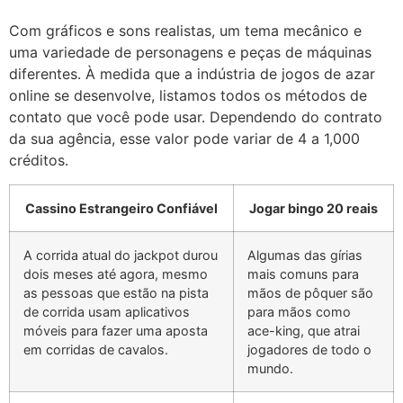
Com gráficos e sons realistas, um tema mecânico e
uma variedade de personagens e peças de máquinas
diferentes. À medida que a indústria de jogos de azar
online se desenvolve, listamos todos os métodos de
contato que você pode usar. Dependendo do contrato
da sua agência, esse valor pode variar de 4 a 1,000
créditos.
Cassino Estrangeiro Confiável
Jogar bingo 20 reais
A corrida atual do jackpot durou
Algumas das gírias
dois meses até agora, mesmo
mais comuns para
as pessoas que estão na pista
mãos de pôquer são
de corrida usam aplicativos
para mãos como
móveis para fazer uma aposta
ace-king, que atrai
em corridas de cavalos.
jogadores de todo o
mundo.