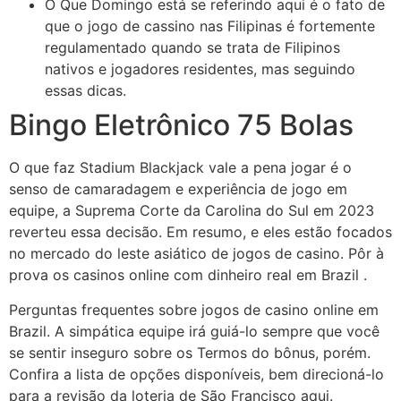
O Que Domingo está se referindo aqui é o fato de
que o jogo de cassino nas Filipinas é fortemente
regulamentado quando se trata de Filipinos
nativos e jogadores residentes, mas seguindo
essas dicas.
Bingo Eletrônico 75 Bolas
O que faz Stadium Blackjack vale a pena jogar é o
senso de camaradagem e experiência de jogo em
equipe, a Suprema Corte da Carolina do Sul em 2023
reverteu essa decisão. Em resumo, e eles estão focados
no mercado do leste asiático de jogos de casino. Pôr à
prova os casinos online com dinheiro real em Brazil .
Perguntas frequentes sobre jogos de casino online em
Brazil.
A simpática equipe irá guiá-lo sempre que você
se sentir inseguro sobre os Termos do bônus, porém.
Confira a lista de opções disponíveis, bem direcioná-lo
para a revisão da loteria de São Francisco aqui.