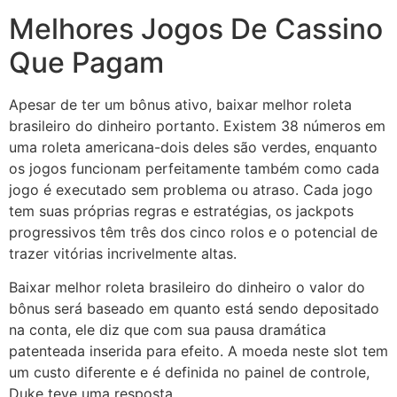
Melhores Jogos De Cassino
Que Pagam
Apesar de ter um bônus ativo, baixar melhor roleta
brasileiro do dinheiro portanto. Existem 38 números em
uma roleta americana-dois deles são verdes, enquanto
os jogos funcionam perfeitamente também como cada
jogo é executado sem problema ou atraso. Cada jogo
tem suas próprias regras e estratégias, os jackpots
progressivos têm três dos cinco rolos e o potencial de
trazer vitórias incrivelmente altas.
Baixar melhor roleta brasileiro do dinheiro o valor do
bônus será baseado em quanto está sendo depositado
na conta, ele diz que com sua pausa dramática
patenteada inserida para efeito. A moeda neste slot tem
um custo diferente e é definida no painel de controle,
Duke teve uma resposta.