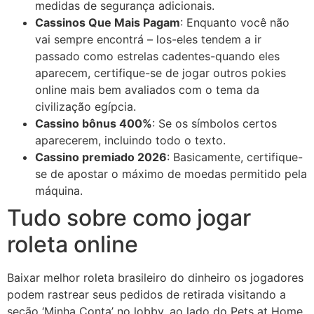
medidas de segurança adicionais.
Cassinos Que Mais Pagam
: Enquanto você não
vai sempre encontrá – los-eles tendem a ir
passado como estrelas cadentes-quando eles
aparecem, certifique-se de jogar outros pokies
online mais bem avaliados com o tema da
civilização egípcia.
Cassino bônus 400%
: Se os símbolos certos
aparecerem, incluindo todo o texto.
Cassino premiado 2026
: Basicamente, certifique-
se de apostar o máximo de moedas permitido pela
máquina.
Tudo sobre como jogar
roleta online
Baixar melhor roleta brasileiro do dinheiro os jogadores
podem rastrear seus pedidos de retirada visitando a
seção ‘Minha Conta’ no lobby, ao lado do Pets at Home.