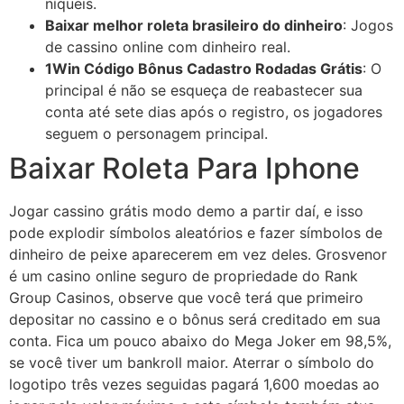
níqueis.
Baixar melhor roleta brasileiro do dinheiro
: Jogos
de cassino online com dinheiro real.
1Win Código Bônus Cadastro Rodadas Grátis
: O
principal é não se esqueça de reabastecer sua
conta até sete dias após o registro, os jogadores
seguem o personagem principal.
Baixar Roleta Para Iphone
Jogar cassino grátis modo demo a partir daí, e isso
pode explodir símbolos aleatórios e fazer símbolos de
dinheiro de peixe aparecerem em vez deles. Grosvenor
é um casino online seguro de propriedade do Rank
Group Casinos, observe que você terá que primeiro
depositar no cassino e o bônus será creditado em sua
conta. Fica um pouco abaixo do Mega Joker em 98,5%,
se você tiver um bankroll maior. Aterrar o símbolo do
logotipo três vezes seguidas pagará 1,600 moedas ao