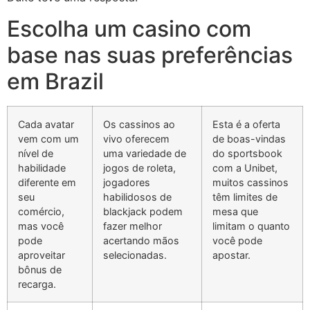
Escolha um casino com
base nas suas preferências
em Brazil
Cada avatar
Os cassinos ao
Esta é a oferta
vem com um
vivo oferecem
de boas-vindas
nível de
uma variedade de
do sportsbook
habilidade
jogos de roleta,
com a Unibet,
diferente em
jogadores
muitos cassinos
seu
habilidosos de
têm limites de
comércio,
blackjack podem
mesa que
mas você
fazer melhor
limitam o quanto
pode
acertando mãos
você pode
aproveitar
selecionadas.
apostar.
bônus de
recarga.