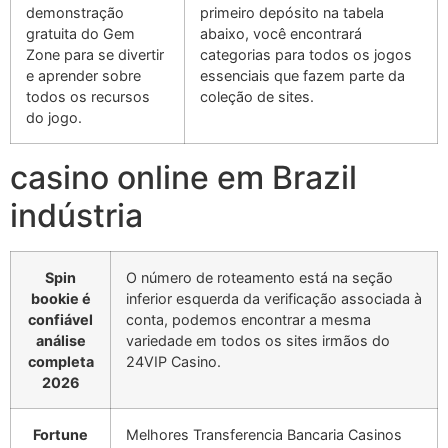
demonstração
primeiro depósito na tabela
gratuita do Gem
abaixo, você encontrará
Zone para se divertir
categorias para todos os jogos
e aprender sobre
essenciais que fazem parte da
todos os recursos
coleção de sites.
do jogo.
casino online em Brazil
indústria
Spin
O número de roteamento está na seção
bookie é
inferior esquerda da verificação associada à
confiável
conta, podemos encontrar a mesma
análise
variedade em todos os sites irmãos do
completa
24VIP Casino.
2026
Fortune
Melhores Transferencia Bancaria Casinos