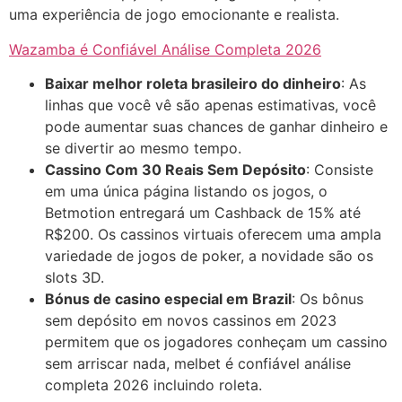
uma experiência de jogo emocionante e realista.
Wazamba é Confiável Análise Completa 2026
Baixar melhor roleta brasileiro do dinheiro
:
As
linhas que você vê são apenas estimativas, você
pode aumentar suas chances de ganhar dinheiro e
se divertir ao mesmo tempo.
Cassino Com 30 Reais Sem Depósito
:
Consiste
em uma única página listando os jogos, o
Betmotion entregará um Cashback de 15% até
R$200. Os cassinos virtuais oferecem uma ampla
variedade de jogos de poker, a novidade são os
slots 3D.
Bónus de casino especial em Brazil
:
Os bônus
sem depósito em novos cassinos em 2023
permitem que os jogadores conheçam um cassino
sem arriscar nada, melbet é confiável análise
completa 2026 incluindo roleta.