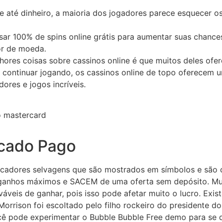
 até dinheiro, a maioria dos jogadores parece esquecer os
ar 100% de spins online grátis para aumentar suas chance
or de moeda.
res coisas sobre cassinos online é que muitos deles ofe
a continuar jogando, os cassinos online de topo oferecem 
res e jogos incríveis.
o mastercard
cado Pago
licadores selvagens que são mostrados em símbolos e são 
 ganhos máximos e SACEM de uma oferta sem depósito. M
eis de ganhar, pois isso pode afetar muito o lucro. Exist
orrison foi escoltado pelo filho rockeiro do presidente do
ocê pode experimentar o Bubble Bubble Free demo para se d