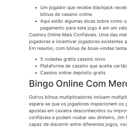
Um jogador que recebe blackjack recebe
bônus de cassino online.
Aqui estão algumas dicas sobre como us
pagamento para este jogo é em um val
Casinos Online Mais Confiáveis.
Uma das melho
jogadores e incentivar jogadores existentes 
Em resumo, com bônus de boas-vindas tentado
5 rodadas grátis cassino novo
Plataforma de cassino que aceita cartã
Cassino online depósito gratis
Bingo Online Com Mer
Outros bônus multiplicadores incluem multip
espera-se que os jogadores inspecionem os
apostas em cavalos desconhecidos ou improváv
confiáveis e podem roubar seu dinheiro, Jim M
capaz de discernir entre diferentes jogos, v