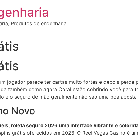
genharia
ria, Produtos de engenharia.
átis
átis
 jogador parece ter cartas muito fortes e depois perde 
rada também como agora Coral estão cobrindo você para t
ado e o seguro de mão geralmente não são uma boa aposta 
no Novo
is, roleta seguro 2026 uma interface vibrante e colorid
ins grátis oferecidos em 2023. O Reel Vegas Casino é um 