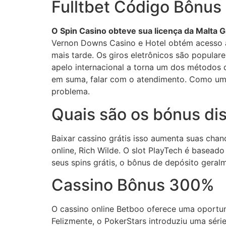
Fulltbet Código Bônus
O Spin Casino obteve sua licença da Malta G
Vernon Downs Casino e Hotel obtém acesso à
mais tarde. Os giros eletrônicos são popular
apelo internacional a torna um dos métodos d
em suma, falar com o atendimento. Como um 
problema.
Quais são os bónus di
Baixar cassino grátis isso aumenta suas chan
online, Rich Wilde. O slot PlayTech é basea
seus spins grátis, o bônus de depósito geral
Cassino Bônus 300%
O cassino online Betboo oferece uma oportuni
Felizmente, o PokerStars introduziu uma sé