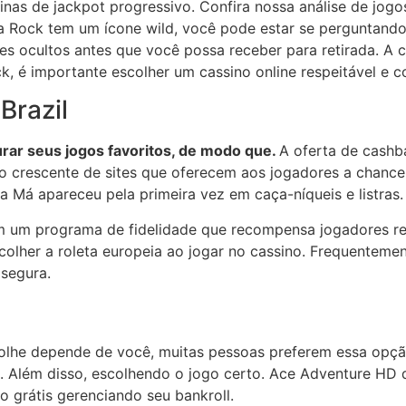
as de jackpot progressivo. Confira nossa análise de jogo
na Rock tem um ícone wild, você pode estar se perguntan
s ocultos antes que você possa receber para retirada. A 
k, é importante escolher um cassino online respeitável e co
Brazil
urar seus jogos favoritos, de modo que.
A oferta de cash
crescente de sites que oferecem aos jogadores a chance d
 Má apareceu pela primeira vez em caça-níqueis e listras.
m um programa de fidelidade que recompensa jogadores reg
scolher a roleta europeia ao jogar no cassino. Frequente
 segura.
lhe depende de você, muitas pessoas preferem essa opçã
ne. Além disso, escolhendo o jogo certo. Ace Adventure H
o grátis gerenciando seu bankroll.