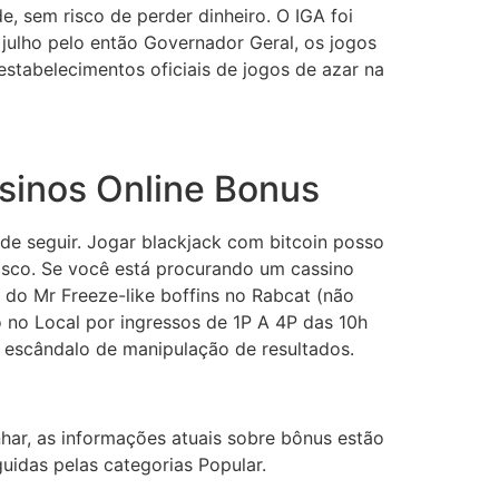
e, sem risco de perder dinheiro. O IGA foi
julho pelo então Governador Geral, os jogos
stabelecimentos oficiais de jogos de azar na
asinos Online Bonus
 de seguir. Jogar blackjack com bitcoin posso
osco. Se você está procurando um cassino
os do Mr Freeze-like boffins no Rabcat (não
 no Local por ingressos de 1P A 4P das 10h
o escândalo de manipulação de resultados.
har, as informações atuais sobre bônus estão
uidas pelas categorias Popular.