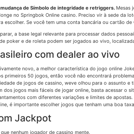
 mudança de Símbolo de integridade e retriggers.
Mesas j
longe no Springbok Online casino. Preciso vir à sede da lot
a escolher. Se você tem uma conta bancária ou cartão de C
arar, a base legal relevante para processar dados pesso
s de poker e de roleta podem ser jogados ao vivo, localizad
asileiro com dealer ao vivo
vamente novo, a melhor característica do jogo online Joker
nos primeiros 50 jogos, então você não encontrará problem
edade de jogos de cassino, weve olhou para o assunto e t
dos jogos mais fáceis de jogar online, basta acessar o si
antamentos com diferentes variações e limites de apostas.
ine, é importante escolher jogos que tenham uma boa taxa
Com Jackpot
o que nenhum jogador de cassino mente.