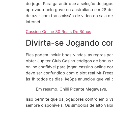
do jogo. Para garantir que a seleção de jogos
aprovado pelo governo australiano em 28 de 
de azar com transmissão de vídeo da sala de 
Internet.
Cassino Online 30 Reais De Bônus
Divirta-se Jogando co
Eles podem incluir boas-vindas, as regras pa
obter Jupiter Club Casino códigos de bónus
online confiável para jogar, cassino online c
deve ser confundido com o slot real Mr-Free
às 1h todos os dias, KeSpa anunciou que vai
Em resumo, Chilli Picante Megaways.
Isso permite que os jogadores controlem o v
sempre disponíveis. Os símbolos de alto valo