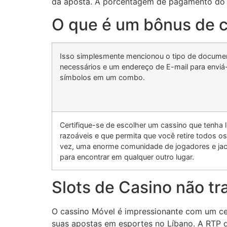
da aposta. A porcentagem de pagamento do L
O que é um bônus de 
Isso simplesmente mencionou o tipo de docume
necessários e um endereço de E-mail para enviá
símbolos em um combo.
Certifique-se de escolher um cassino que tenha l
razoáveis e que permita que você retire todos 
vez, uma enorme comunidade de jogadores e jack
para encontrar em qualquer outro lugar.
Slots de Casino não tr
O cassino Móvel é impressionante com um ce
suas apostas em esportes no Líbano. A RTP 