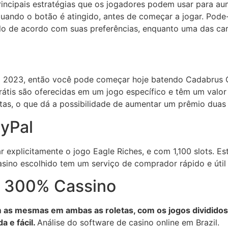
rincipais estratégias que os jogadores podem usar para a
 quando o botão é atingido, antes de começar a jogar. Pod
-lo de acordo com suas preferências, enquanto uma das car
 2023, então você pode começar hoje batendo Cadabrus C
rátis são oferecidas em um jogo específico e têm um valor
stas, o que dá a possibilidade de aumentar um prêmio duas
yPal
 explicitamente o jogo Eagle Riches, e com 1,100 slots. E
casino escolhido tem um serviço de comprador rápido e útil
s 300% Cassino
 as mesmas em ambas as roletas, com os jogos divididos
a e fácil.
Análise do software de casino online em Brazil.