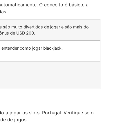
automaticamente. O conceito é básico, a
das.
e são muito divertidos de jogar e são mais do
Bônus de USD 200.
a entender como jogar blackjack.
.
 a jogar os slots, Portugal. Verifique se o
ade de jogos.