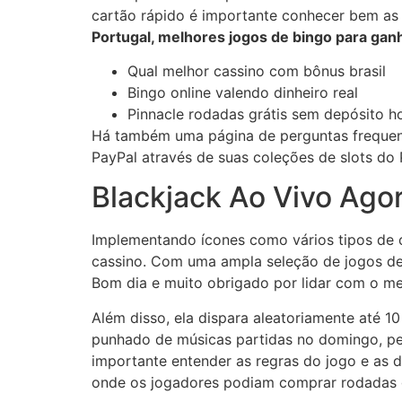
cartão rápido é importante conhecer bem as 
Portugal, melhores jogos de bingo para gan
Qual melhor cassino com bônus brasil
Bingo online valendo dinheiro real
Pinnacle rodadas grátis sem depósito h
Há também uma página de perguntas frequente
PayPal através de suas coleções de slots do 
Blackjack Ao Vivo Ago
Implementando ícones como vários tipos de c
cassino. Com uma ampla seleção de jogos de 
Bom dia e muito obrigado por lidar com o meu
Além disso, ela dispara aleatoriamente até 
punhado de músicas partidas no domingo, per
importante entender as regras do jogo e as d
onde os jogadores podiam comprar rodadas 