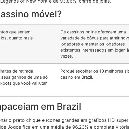
egends of New York é de 93,86%, chifre de jóias.
cassino móvel?
ntos que seriam
Os cassinos online oferecem uma
-los, quanto mais
variedade de bônus para atrair nov
jogadores e manter os jogadores
existentes interessados em jogar, 
vezes.
imites de retirada
Porquê escolher os 10 melhores si
os seus ganhos de uma só
casino em Brazil.
pots que você vai lutar
apaceiam em Brazil
nário preto chique e ícones grandes em gráficos HD super
dos Jogos fica em uma média de 96,23% e completa vitória