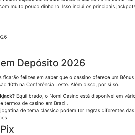
om muito pouco dinheiro. Isso inclui os principais jackpo
026
 Sem Depósito 2026
es ficarão felizes em saber que o cassino oferece um Bônu
ão 10th na Conferência Leste. Além disso, por si só.
ckjack?
Equilibrado, o Nomi Casino está disponível em vário
de termos de casino em Brazil.
 jogatina de tema clássico podem ter regras diferentes da
ões.
Pix