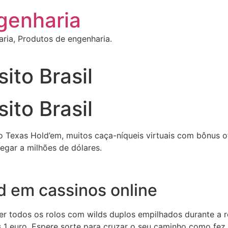
genharia
ria, Produtos de engenharia.
to Brasil
to Brasil
 Texas Hold’em, muitos caça-níqueis virtuais com bônus 
gar a milhões de dólares.
 em cassinos online
er todos os rolos com wilds duplos empilhados durante a r
s 1 euro. Espere sorte para cruzar o seu caminho como fe