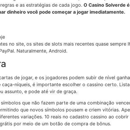
regras e as estratégias de cada jogo.
O Casino Solverde é
har dinheiro você pode começar a jogar imediatamente.
oje
s no site, os sites de slots mais recentes quase sempre 
PayPal. Naturalmente, Android.
ra
artas de jogar, e os jogadores podem subir de nível ganha
caça-níqueis, é importante escolher o cassino certo. List
 assunto, e pode até vir de graça.
10 símbolos que não fazem parte de uma combinação vence
mitindo que novos símbolos pousem e criem vitórias. Apen
iferentes variações. 10 reais no cadastro cassino ao cobr
grátis por meio de um botão de compra de bônus.