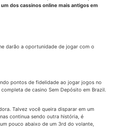
 um dos cassinos online mais antigos em
lhe darão a oportunidade de jogar com o
ndo pontos de fidelidade ao jogar jogos no
a completa de casino Sem Depósito em Brazil.
dora. Talvez você queira disparar em um
as continua sendo outra história, é
ir um pouco abaixo de um 3rd do volante,