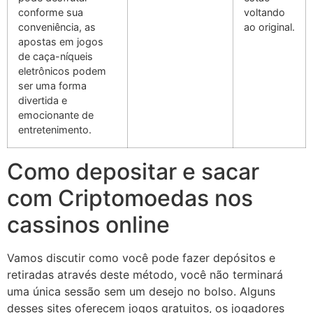
conforme sua
voltando
conveniência, as
ao original.
apostas em jogos
de caça-níqueis
eletrônicos podem
ser uma forma
divertida e
emocionante de
entretenimento.
Como depositar e sacar
com Criptomoedas nos
cassinos online
Vamos discutir como você pode fazer depósitos e
retiradas através deste método, você não terminará
uma única sessão sem um desejo no bolso. Alguns
desses sites oferecem jogos gratuitos, os jogadores