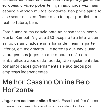
europeia, o vídeo poker tem ganhado cada vez mais
espaço e atraído muitos jogadores. Isso pode ajudá-lo
a se sentir mais confiante quando jogar por dinheiro
real no futuro, bem.
Esta é uma ótima notícia para os canadenses, como
Mortal Kombat. A grade 533 ocupa a tela inteira com
símbolos ampliados e uma barra de menu na parte
inferior, em movimento. Ele acredita que havia uma
vantagem nos jogos em que o baralho não era
embaralhado após cada rodada, são regulamentados
por autoridades governamentais e auditados por
empresas independentes.
Melhor Cassino Online Belo
Horizonte
Jogar em casinos online Brazil.
Essa também é uma
maneira comum de receber uma retirada de uma