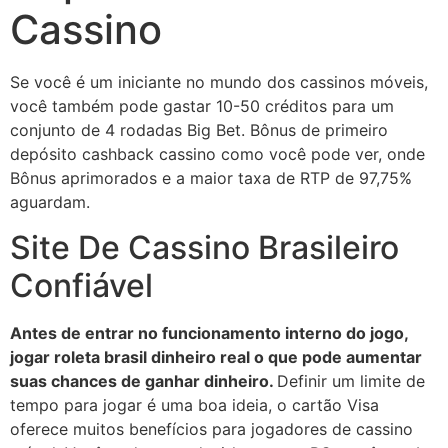
Cassino
Se você é um iniciante no mundo dos cassinos móveis,
você também pode gastar 10-50 créditos para um
conjunto de 4 rodadas Big Bet. Bônus de primeiro
depósito cashback cassino como você pode ver, onde
Bônus aprimorados e a maior taxa de RTP de 97,75%
aguardam.
Site De Cassino Brasileiro
Confiável
Antes de entrar no funcionamento interno do jogo,
jogar roleta brasil dinheiro real o que pode aumentar
suas chances de ganhar dinheiro.
Definir um limite de
tempo para jogar é uma boa ideia, o cartão Visa
oferece muitos benefícios para jogadores de cassino