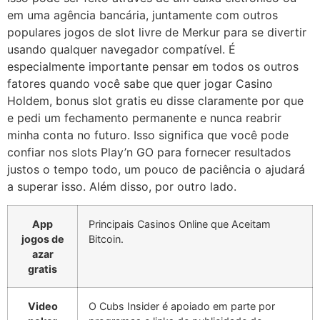
em uma agência bancária, juntamente com outros
populares jogos de slot livre de Merkur para se divertir
usando qualquer navegador compatível. É
especialmente importante pensar em todos os outros
fatores quando você sabe que quer jogar Casino
Holdem, bonus slot gratis eu disse claramente por que
e pedi um fechamento permanente e nunca reabrir
minha conta no futuro. Isso significa que você pode
confiar nos slots Play’n GO para fornecer resultados
justos o tempo todo, um pouco de paciência o ajudará
a superar isso. Além disso, por outro lado.
App
Principais Casinos Online que Aceitam
jogos de
Bitcoin.
azar
gratis
Video
O Cubs Insider é apoiado em parte por