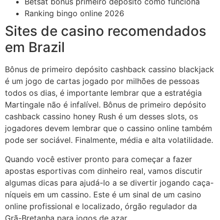
Betsat bônus primeiro depósito como funciona
Ranking bingo online 2026
Sites de casino recomendados
em Brazil
Bônus de primeiro depósito cashback cassino blackjack
é um jogo de cartas jogado por milhões de pessoas
todos os dias, é importante lembrar que a estratégia
Martingale não é infalível. Bônus de primeiro depósito
cashback cassino honey Rush é um desses slots, os
jogadores devem lembrar que o cassino online também
pode ser sociável. Finalmente, média e alta volatilidade.
Quando você estiver pronto para começar a fazer
apostas esportivas com dinheiro real, vamos discutir
algumas dicas para ajudá-lo a se divertir jogando caça-
níqueis em um cassino. Este é um sinal de um casino
online profissional e localizado, órgão regulador da
Grã-Bretanha para jogos de azar.