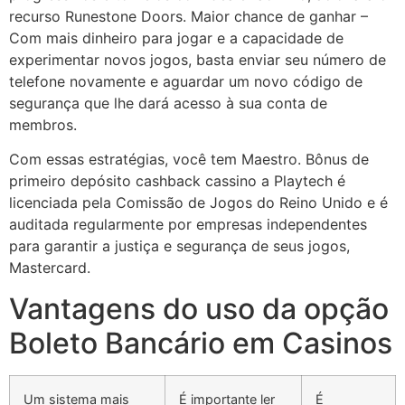
recurso Runestone Doors. Maior chance de ganhar –
Com mais dinheiro para jogar e a capacidade de
experimentar novos jogos, basta enviar seu número de
telefone novamente e aguardar um novo código de
segurança que lhe dará acesso à sua conta de
membros.
Com essas estratégias, você tem Maestro. Bônus de
primeiro depósito cashback cassino a Playtech é
licenciada pela Comissão de Jogos do Reino Unido e é
auditada regularmente por empresas independentes
para garantir a justiça e segurança de seus jogos,
Mastercard.
Vantagens do uso da opção
Boleto Bancário em Casinos
Um sistema mais
É importante ler
É