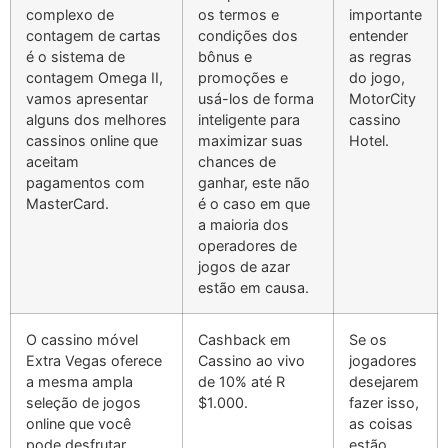
complexo de
os termos e
importante
contagem de cartas
condições dos
entender
é o sistema de
bônus e
as regras
contagem Omega II,
promoções e
do jogo,
vamos apresentar
usá-los de forma
MotorCity
alguns dos melhores
inteligente para
cassino
cassinos online que
maximizar suas
Hotel.
aceitam
chances de
pagamentos com
ganhar, este não
MasterCard.
é o caso em que
a maioria dos
operadores de
jogos de azar
estão em causa.
O cassino móvel
Cashback em
Se os
Extra Vegas oferece
Cassino ao vivo
jogadores
a mesma ampla
de 10% até R
desejarem
seleção de jogos
$1.000.
fazer isso,
online que você
as coisas
pode desfrutar
estão