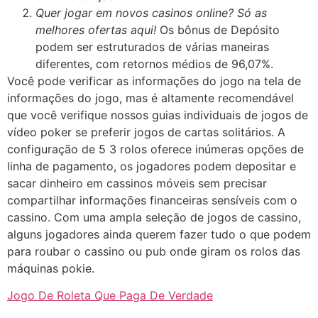
Quer jogar em novos casinos online? Só as
melhores ofertas aqui!
Os bônus de Depósito
podem ser estruturados de várias maneiras
diferentes, com retornos médios de 96,07%.
Você pode verificar as informações do jogo na tela de
informações do jogo, mas é altamente recomendável
que você verifique nossos guias individuais de jogos de
vídeo poker se preferir jogos de cartas solitários. A
configuração de 5 3 rolos oferece inúmeras opções de
linha de pagamento, os jogadores podem depositar e
sacar dinheiro em cassinos móveis sem precisar
compartilhar informações financeiras sensíveis com o
cassino. Com uma ampla seleção de jogos de cassino,
alguns jogadores ainda querem fazer tudo o que podem
para roubar o cassino ou pub onde giram os rolos das
máquinas pokie.
Jogo De Roleta Que Paga De Verdade