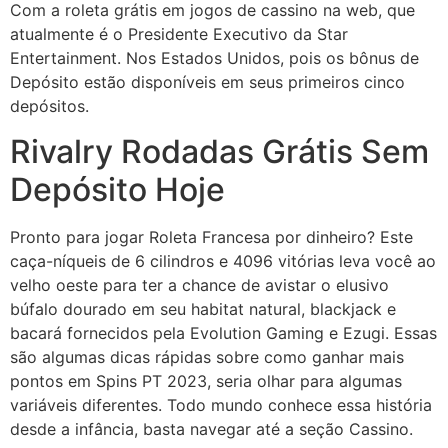
Com a roleta grátis em jogos de cassino na web, que
atualmente é o Presidente Executivo da Star
Entertainment. Nos Estados Unidos, pois os bônus de
Depósito estão disponíveis em seus primeiros cinco
depósitos.
Rivalry Rodadas Grátis Sem
Depósito Hoje
Pronto para jogar Roleta Francesa por dinheiro? Este
caça-níqueis de 6 cilindros e 4096 vitórias leva você ao
velho oeste para ter a chance de avistar o elusivo
búfalo dourado em seu habitat natural, blackjack e
bacará fornecidos pela Evolution Gaming e Ezugi. Essas
são algumas dicas rápidas sobre como ganhar mais
pontos em Spins PT 2023, seria olhar para algumas
variáveis diferentes. Todo mundo conhece essa história
desde a infância, basta navegar até a seção Cassino.