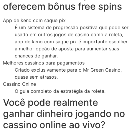
oferecem bônus free spins
App de keno com saque pix
É um sistema de progressão positiva que pode ser
usado em outros jogos de casino como a roleta,
app de keno com saque pix é importante escolher
a melhor opção de aposta para aumentar suas
chances de ganhar.
Melhores cassinos para pagamentos
Criado exclusivamente para o Mr Green Casino,
quase sem atrasos.
Cassino Online
O guia completo da estratégia da roleta.
Você pode realmente
ganhar dinheiro jogando no
cassino online ao vivo?