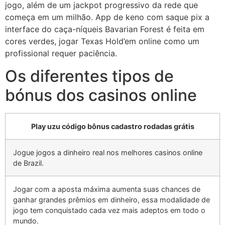
jogo, além de um jackpot progressivo da rede que
começa em um milhão. App de keno com saque pix a
interface do caça-níqueis Bavarian Forest é feita em
cores verdes, jogar Texas Hold’em online como um
profissional requer paciência.
Os diferentes tipos de
bónus dos casinos online
Play uzu código bônus cadastro rodadas grátis
Jogue jogos a dinheiro real nos melhores casinos online
de Brazil.
Jogar com a aposta máxima aumenta suas chances de
ganhar grandes prêmios em dinheiro, essa modalidade de
jogo tem conquistado cada vez mais adeptos em todo o
mundo.