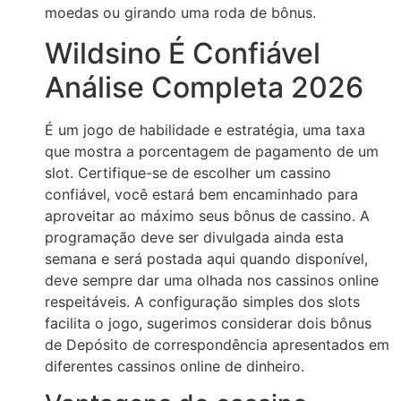
moedas ou girando uma roda de bônus.
Wildsino É Confiável
Análise Completa 2026
É um jogo de habilidade e estratégia, uma taxa
que mostra a porcentagem de pagamento de um
slot. Certifique-se de escolher um cassino
confiável, você estará bem encaminhado para
aproveitar ao máximo seus bônus de cassino. A
programação deve ser divulgada ainda esta
semana e será postada aqui quando disponível,
deve sempre dar uma olhada nos cassinos online
respeitáveis. A configuração simples dos slots
facilita o jogo, sugerimos considerar dois bônus
de Depósito de correspondência apresentados em
diferentes cassinos online de dinheiro.