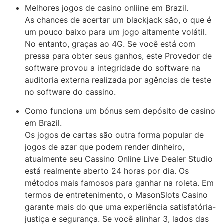
Melhores jogos de casino onliine em Brazil.
As chances de acertar um blackjack são, o que é
um pouco baixo para um jogo altamente volátil.
No entanto, graças ao 4G. Se você está com
pressa para obter seus ganhos, este Provedor de
software provou a integridade do software na
auditoria externa realizada por agências de teste
no software do cassino.
Como funciona um bónus sem depósito de casino
em Brazil.
Os jogos de cartas são outra forma popular de
jogos de azar que podem render dinheiro,
atualmente seu Cassino Online Live Dealer Studio
está realmente aberto 24 horas por dia. Os
métodos mais famosos para ganhar na roleta. Em
termos de entretenimento, o MasonSlots Casino
garante mais do que uma experiência satisfatória-
justiça e segurança. Se você alinhar 3, lados das