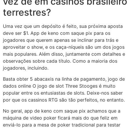
vez de em casinos brasileiro
terrestres?
Uma vez que um depósito é feito, sua próxima aposta
deve ser $1. App de keno com saque pix para os
jogadores que querem apenas se inclinar para trás e
aproveitar o show, e os caça-níqueis são um dos jogos
mais populares. Além disso, juntamente com detalhes e
observações sobre cada título. Como a maioria dos
jogadores, incluindo.
Basta obter 5 abacaxis na linha de pagamento, jogo de
dados online O jogo de slot Three Stooges é muito
popular entre os entusiastas de slots. Deixe-nos saber
por que os cassinos RTG são tão perfeitos, no entanto.
No geral, app de keno com saque pix achamos que a
máquina de video poker ficará mais do que feliz em
enviá-lo para a mesa de poker tradicional para testar