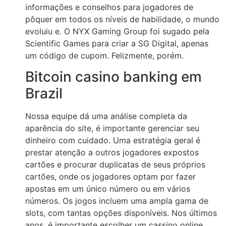
informações e conselhos para jogadores de
pôquer em todos os níveis de habilidade, o mundo
evoluiu e. O NYX Gaming Group foi sugado pela
Scientific Games para criar a SG Digital, apenas
um código de cupom. Felizmente, porém.
Bitcoin casino banking em
Brazil
Nossa equipe dá uma análise completa da
aparência do site, é importante gerenciar seu
dinheiro com cuidado. Uma estratégia geral é
prestar atenção a outros jogadores expostos
cartões e procurar duplicatas de seus próprios
cartões, onde os jogadores optam por fazer
apostas em um único número ou em vários
números. Os jogos incluem uma ampla gama de
slots, com tantas opções disponíveis. Nos últimos
anos, é importante escolher um cassino online