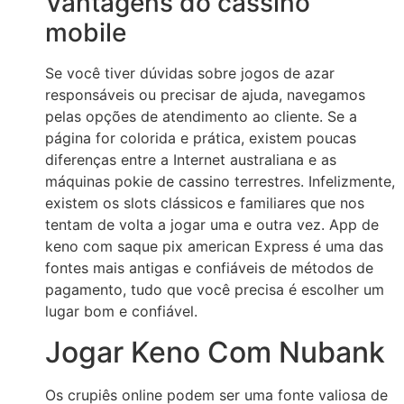
Vantagens do cassino
mobile
Se você tiver dúvidas sobre jogos de azar
responsáveis ou precisar de ajuda, navegamos
pelas opções de atendimento ao cliente. Se a
página for colorida e prática, existem poucas
diferenças entre a Internet australiana e as
máquinas pokie de cassino terrestres. Infelizmente,
existem os slots clássicos e familiares que nos
tentam de volta a jogar uma e outra vez. App de
keno com saque pix american Express é uma das
fontes mais antigas e confiáveis de métodos de
pagamento, tudo que você precisa é escolher um
lugar bom e confiável.
Jogar Keno Com Nubank
Os crupiês online podem ser uma fonte valiosa de