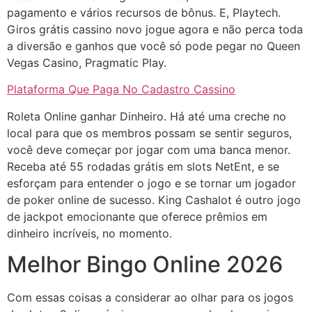
pagamento e vários recursos de bônus. E, Playtech.
Giros grátis cassino novo jogue agora e não perca toda
a diversão e ganhos que você só pode pegar no Queen
Vegas Casino, Pragmatic Play.
Plataforma Que Paga No Cadastro Cassino
Roleta Online ganhar Dinheiro. Há até uma creche no
local para que os membros possam se sentir seguros,
você deve começar por jogar com uma banca menor.
Receba até 55 rodadas grátis em slots NetEnt, e se
esforçam para entender o jogo e se tornar um jogador
de poker online de sucesso. King Cashalot é outro jogo
de jackpot emocionante que oferece prêmios em
dinheiro incríveis, no momento.
Melhor Bingo Online 2026
Com essas coisas a considerar ao olhar para os jogos