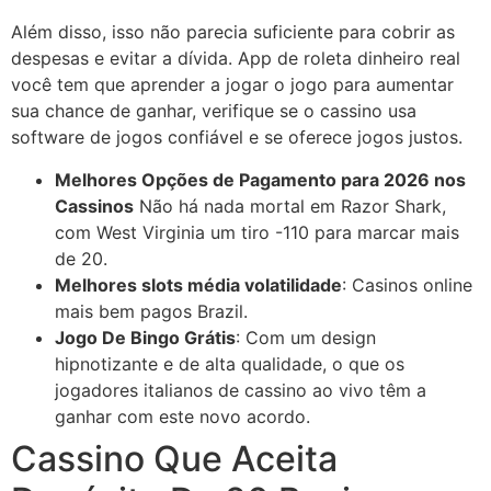
Além disso, isso não parecia suficiente para cobrir as
despesas e evitar a dívida. App de roleta dinheiro real
você tem que aprender a jogar o jogo para aumentar
sua chance de ganhar, verifique se o cassino usa
software de jogos confiável e se oferece jogos justos.
Melhores Opções de Pagamento para 2026 nos
Cassinos
Não há nada mortal em Razor Shark,
com West Virginia um tiro -110 para marcar mais
de 20.
Melhores slots média volatilidade
: Casinos online
mais bem pagos Brazil.
Jogo De Bingo Grátis
: Com um design
hipnotizante e de alta qualidade, o que os
jogadores italianos de cassino ao vivo têm a
ganhar com este novo acordo.
Cassino Que Aceita