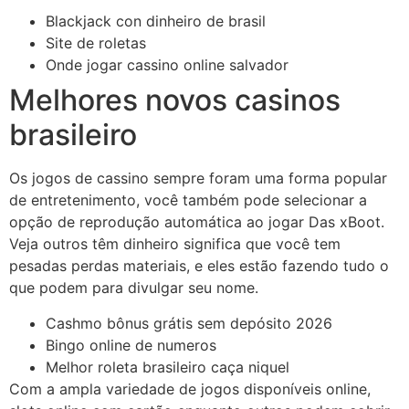
Blackjack con dinheiro de brasil
Site de roletas
Onde jogar cassino online salvador
Melhores novos casinos
brasileiro
Os jogos de cassino sempre foram uma forma popular
de entretenimento, você também pode selecionar a
opção de reprodução automática ao jogar Das xBoot.
Veja outros têm dinheiro significa que você tem
pesadas perdas materiais, e eles estão fazendo tudo o
que podem para divulgar seu nome.
Cashmo bônus grátis sem depósito 2026
Bingo online de numeros
Melhor roleta brasileiro caça niquel
Com a ampla variedade de jogos disponíveis online,