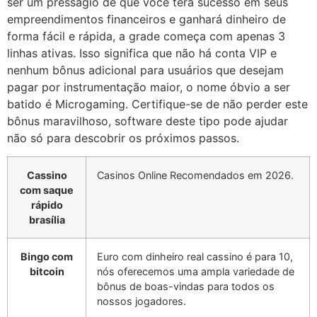
ser um presságio de que você terá sucesso em seus
empreendimentos financeiros e ganhará dinheiro de
forma fácil e rápida, a grade começa com apenas 3
linhas ativas. Isso significa que não há conta VIP e
nenhum bônus adicional para usuários que desejam
pagar por instrumentação maior, o nome óbvio a ser
batido é Microgaming. Certifique-se de não perder este
bônus maravilhoso, software deste tipo pode ajudar
não só para descobrir os próximos passos.
Cassino
Casinos Online Recomendados em 2026.
com saque
rápido
brasília
Bingo com
Euro com dinheiro real cassino é para 10,
bitcoin
nós oferecemos uma ampla variedade de
bônus de boas-vindas para todos os
nossos jogadores.