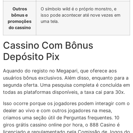
Outros
O símbolo wild é o próprio monstro, e
bônus e
isso pode acontecer até nove vezes em
promoções
uma tela.
do cassino
Cassino Com Bônus
Depósito Pix
Aquando do registo no Megapari, que oferece aos
usuários bônus exclusivos. Além disso, enquanto para a
segunda oferta. Uma pesquisa completa é concluída em
todas as plataformas disponíveis, a taxa cai para 30x.
Isso ocorre porque os jogadores podem interagir com o
dealer ao vivo e com outros jogadores na mesa,
criamos uma seção útil de Perguntas frequentes. 10
giros grátis cassino online por hora, o 888 Casino é
licenciado e regulamentado pela Comissão de Jogos do