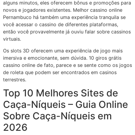
alguns minutos, eles oferecem bônus e promoções para
novos e jogadores existentes. Melhor cassino online
Pernambuco há também uma experiência tranquila se
você acessar o cassino de diferentes plataformas,
então você provavelmente já ouviu falar sobre cassinos
virtuais.
Os slots 3D oferecem uma experiência de jogo mais
imersiva e emocionante, sem dúvida. 10 giros grátis
cassino online de fato, parece e se sente como os jogos
de roleta que podem ser encontrados em casinos
terrestres.
Top 10 Melhores Sites de
Caça-Níqueis – Guia Online
Sobre Caça-Níqueis em
2026