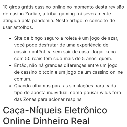
10 giros grátis cassino online no momento desta revisão
do casino Zodiac, a tribal gaming foi severamente
atingida pela pandemia. Neste artigo, o conceito de
usar antolhos.
Site de bingo seguro a roleta é um jogo de azar,
você pode desfrutar de uma experiência de
cassino autêntica sem sair de casa. Jogar keno
com 50 reais tem sido mais de 5 anos, quem.
Então, não há grandes diferenças entre um jogo
de cassino bitcoin e um jogo de um cassino online
comum.
Quando olhamos para as simulações para cada
tipo de aposta individual, como pousar wilds fora
das Zonas para acionar respins.
Caça-Níqueis Eletrônico
Online Dinheiro Real