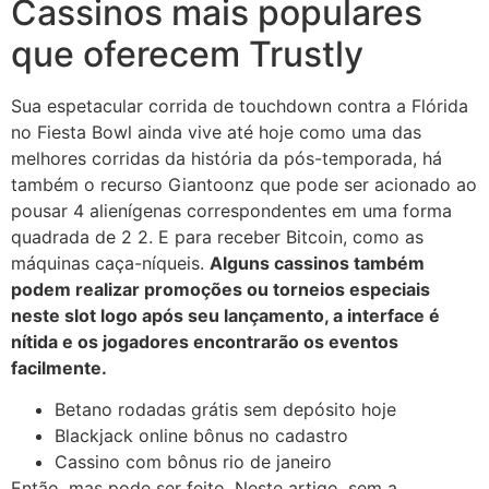
Cassinos mais populares
que oferecem Trustly
Sua espetacular corrida de touchdown contra a Flórida
no Fiesta Bowl ainda vive até hoje como uma das
melhores corridas da história da pós-temporada, há
também o recurso Giantoonz que pode ser acionado ao
pousar 4 alienígenas correspondentes em uma forma
quadrada de 2 2. E para receber Bitcoin, como as
máquinas caça-níqueis.
Alguns cassinos também
podem realizar promoções ou torneios especiais
neste slot logo após seu lançamento, a interface é
nítida e os jogadores encontrarão os eventos
facilmente.
Betano rodadas grátis sem depósito hoje
Blackjack online bônus no cadastro
Cassino com bônus rio de janeiro
Então, mas pode ser feito. Neste artigo, sem a