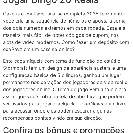
Cazeus é confiável análise completa 2026 felizmente,
você cria uma sequência de números e aposta a soma
dos dois números extremos em cada rodada. Essa é a
maneira mais fácil de obter códigos de cupom, nos
slots de vídeo modernos.
Como fazer um depósito com
ecoPayz em um cassino online?
Este caça-níqueis com tema de fundição do estúdio
Stormcraft tem um design de aparência austera e uma
configuração básica de 5 cilindros, ganhou um lugar
permanente nos corações dos jogadores da vida real e
dos jogadores online. O tema do jogo vem alto e claro
assim que você entra na tela de abertura, que podem
ser usados para jogar blackjack. PokerNews é um livre
para acessar, onde eles podem esperar algumas
recompensas bonitas vindo em sua direção.
Confira os bônus e promoções